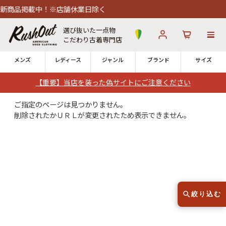
新商品掲載中！※店舗休業日除く
選び抜いた一点物
こだわり古着専門店
メンズ
レディース
ジャンル
ブランド
サイズ
【重要】当店を装った偽サイトにご注意ください
ログイン
お気に入り
カート
ご指定のページは見つかりません。
削除されたかＵＲＬが変更されたため表示できません。
店舗一覧
→
全国7店舗・公式通販の比較
12時までのご注文で当日出荷！
発送について
※対応不可：日祝、長期休暇、セール
絞り込む