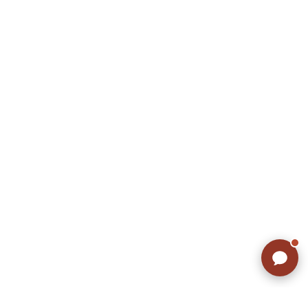
リーバイス
チック
ア行
カ行
サ行
タ行
ナ行
ハ行
マ行
ラ行
アイテムから探す
Search by Item
ジャケット
スウェット
セーター
長袖シャツ
半袖シャツ
Tシャツ
パンツ
レディース
子供服
雑貨/小物