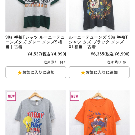
こだわりから探す
Search by Particular
サイズから探す（メンズ）
Search by Size
90s 半袖Tシャツ ルーニーテュ
ルーニーテューンズ 90s 半袖T
ーンズタズ グレー メンズS相
シャツ タズ ブラック メンズ
ジャケット
XS
S
M
L
XL
当 | 古着
XL相当 | 古着
¥4,537
(税込 ¥4,990)
¥6,355
(税込 ¥6,990)
スウェット
XS
S
M
L
XL
在庫 残り1個！
在庫 残り1個！
長袖シャツ
XS
S
M
L
XL
半袖シャツ
XS
S
M
L
XL
Tシャツ
XS
S
M
L
XL
W30以下
W31,W32
パンツ
W33,W34
W35,W36