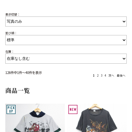
リーバイス
チック
表示切替：
ア行
カ行
サ行
タ行
ナ行
ハ行
マ行
ラ行
並び順：
在庫：
アイテムから探す
Search by Item
ジャケット
スウェット
セーター
126件中1件～40件を表示
1
2
3
4
次へ
最後へ
長袖シャツ
半袖シャツ
Tシャツ
商品一覧
パンツ
レディース
子供服
雑貨/小物