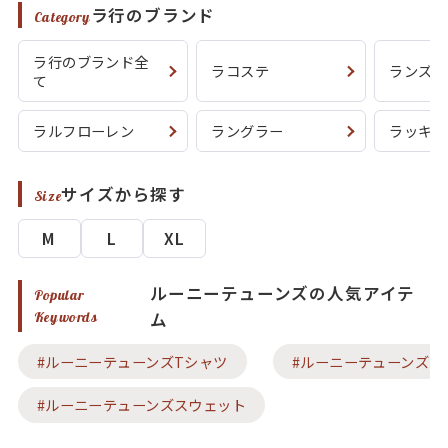
ラ行のブランド
Category
Search by Hotword
今週のHOTワード（7/29〜8/4）
ラ行のブランド全
ラコステ
ランズエ
て
1
Tシャツ USA製
2
映画
3
ミリタリー
4
スターウォーズ
5
ラルフローレン
6
大きいサイズ
7
アニメ
8
ディズニー
ラルフローレン
ラングラー
ラッキー
サイズから探す
Size
ブランドから探す
Search by Brand
M
L
XL
ザ・ノース・フェ
ラルフ ローレン
イス
ルーニーテューンズの人気アイテ
Popular
チャンピオン
パタゴニア
ム
Keywords
カーハート
ディッキーズ
#ルーニーテューンズTシャツ
#ルーニーテューンズポ
アディダス
ナイキ
#ルーニーテューンズスウェット
ラッセル・アスレ