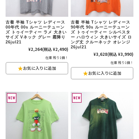
W37以上
古着 半袖 Tシャツ レディース
古着 半袖 Tシャツ レディース
00年代 00s ルーニーテューン
90年代 90s ルーニーテューン
マニアックから探す
Search by Maniac
ズ トゥイーティー ラメ 大きい
ズ トゥイーティー シルベスタ
サイズ Vネック グレー 霜降り
ー ハロウィン 大きいサイズ ロ
26jul21
ング丈 クルーネック オレンジ
バンド
アニメ
映画
26jul21
¥2,264
(税込 ¥2,490)
Tシャツ
Tシャツ
Tシャツ
¥3,628
(税込 ¥3,990)
在庫 残り1個！
在庫 残り1個！
USA製
ボロ
ミリタリー
すべてのマニアックを見る
年代から探す
Search by Period
90年代
80年代
70年代