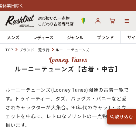
選び抜いた一点物
こだわり古着専門店
メンズ
レディース
ジャンル
ブランド
サイ
TOP
ブランド一覧ラ行
ルーニーテューンズ
ログイン
お気に入り
カート
Looney Tunes
ルーニーテューンズ【古着・中古】
店舗一覧
→
全国7店舗・公式通販の比較
ルーニーテューンズ(Looney Tunes)関連の古着一覧で
す。トゥイーティー、タズ、バッグス・バニーなど愛
12時までのご注文で当日出荷！
発送について
※対応不可：日祝、長期休暇、セール
されキャラクターが大集合。90年代のキャラT・スウ
ェットを中心に、レトロなプリントの一点物が豊富に
絞り込む
揃います。