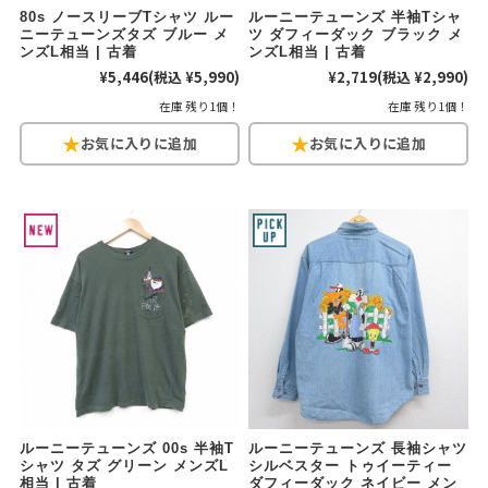
80s ノースリーブTシャツ ルー
ルーニーテューンズ 半袖Tシャ
ニーテューンズタズ ブルー メ
ツ ダフィーダック ブラック メ
ご利用案内
ンズL相当 | 古着
ンズL相当 | 古着
¥5,446
(税込 ¥5,990)
¥2,719
(税込 ¥2,990)
お客様の声
レビュー1万件突破
在庫 残り1個！
在庫 残り1個！
お気に入りリスト
会員登録
メルマガ登録
会社概要
店舗一覧
古着卸売
特定商取引法に基づく表示
プライバシーポリシー
お問い合わせ
ルーニーテューンズ 00s 半袖T
ルーニーテューンズ 長袖シャツ
シャツ タズ グリーン メンズL
シルベスター トゥイーティー
相当 | 古着
ダフィーダック ネイビー メン