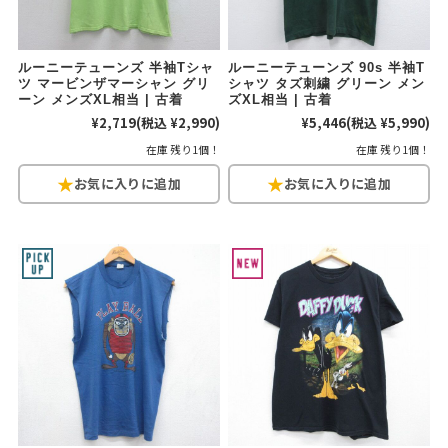
60年代
50年代
40年代
ルーニーテューンズ 半袖Tシャ
ルーニーテューンズ 90s 半袖T
ツ マービンザマーシャン グリ
シャツ タズ刺繍 グリーン メン
ーン メンズXL相当 | 古着
ズXL相当 | 古着
すべての年代を見る
¥2,719
(税込 ¥2,990)
¥5,446
(税込 ¥5,990)
在庫 残り1個！
在庫 残り1個！
週刊ラッシュアウト新聞
古着コラム
メディア・イベント情報
Youtube 古着屋Rush Out チャンネル
スタッフコーディネート