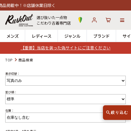
品掲載中！※店舗休業日除く
選び抜いた一点物
こだわり古着専門店
メンズ
レディース
ジャンル
ブランド
サイ
【重要】当店を装った偽サイトにご注意ください
ログイン
お気に入り
カート
TOP
商品検索
表示切替：
店舗一覧
→
全国7店舗・公式通販の比較
並び順：
12時までのご注文で当日出荷！
発送について
※対応不可：日祝、長期休暇、セール
在庫：
絞り込む