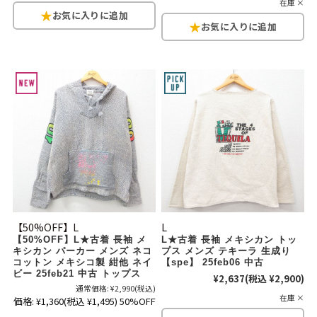
リーバイス
在庫 ×
チック
ア行
カ行
サ行
タ行
ナ行
ハ行
マ行
ラ行
アイテムから探す
Search by Item
ジャケット
スウェット
セーター
長袖シャツ
半袖シャツ
Tシャツ
【50%OFF】L
L
パンツ
レディース
子供服
【50%OFF】L★古着 長袖 メ
L★古着 長袖 メキシカン トッ
キシカン パーカー メンズ ネコ
プス メンズ テキーラ 生成り
コットン メキシコ製 紺他 ネイ
【spe】 25feb06 中古
雑貨/小物
ビー 25feb21 中古 トップス
¥2,637
(税込 ¥2,900)
通常価格:
¥2,990
(税込)
在庫 ×
価格:
¥1,360
(税込 ¥1,495)
50%OFF