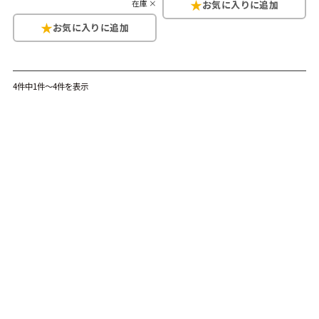
在庫 ×
こだわりから探す
Search by Particular
サイズから探す（メンズ）
Search by Size
4件中1件～4件を表示
ジャケット
XS
S
M
L
XL
スウェット
XS
S
M
L
XL
長袖シャツ
XS
S
M
L
XL
半袖シャツ
XS
S
M
L
XL
Tシャツ
XS
S
M
L
XL
W30以下
W31,W32
パンツ
W33,W34
W35,W36