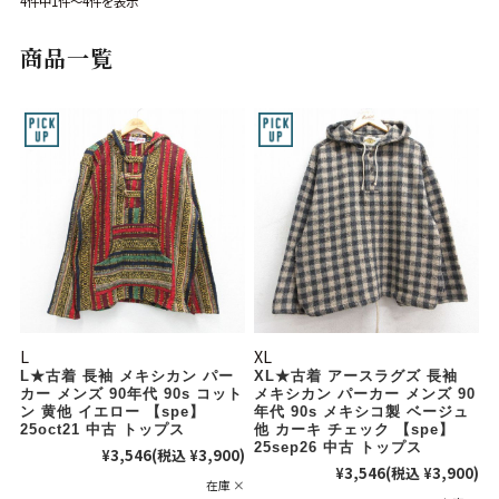
4件中1件～4件を表示
Search by Hotword
今週のHOTワード（7/29〜8/4）
商品一覧
1
Tシャツ USA製
2
映画
3
ミリタリー
4
スターウォーズ
5
ラルフローレン
6
大きいサイズ
7
アニメ
8
ディズニー
ブランドから探す
Search by Brand
ザ・ノース・フェ
ラルフ ローレン
イス
チャンピオン
パタゴニア
L
XL
L★古着 長袖 メキシカン パー
XL★古着 アースラグズ 長袖
カーハート
ディッキーズ
カー メンズ 90年代 90s コット
メキシカン パーカー メンズ 90
ン 黄他 イエロー 【spe】
年代 90s メキシコ製 ベージュ
25oct21 中古 トップス
他 カーキ チェック 【spe】
アディダス
ナイキ
25sep26 中古 トップス
¥3,546
(税込 ¥3,900)
¥3,546
(税込 ¥3,900)
在庫 ×
ラッセル・アスレ