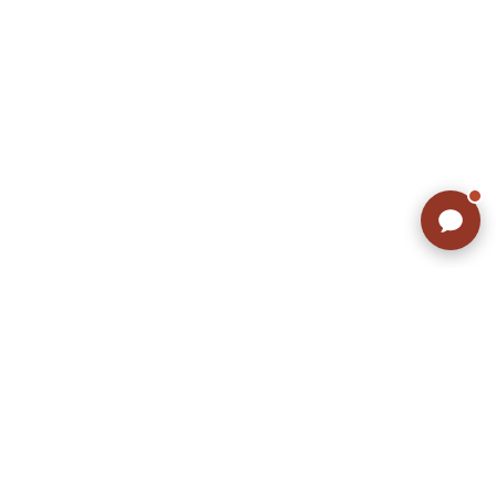
W37以上
マニアックから探す
Search by Maniac
バンド
アニメ
映画
Tシャツ
Tシャツ
Tシャツ
USA製
ボロ
ミリタリー
すべてのマニアックを見る
年代から探す
Search by Period
90年代
80年代
70年代