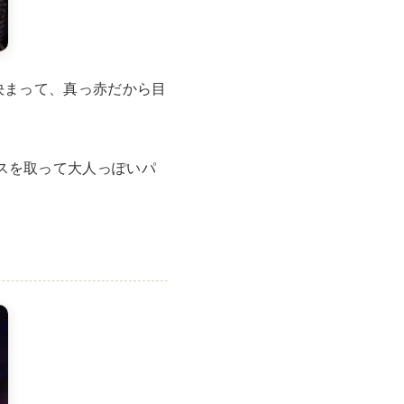
万件突破
決まって、真っ赤だから目
スを取って大人っぽいパ
表示