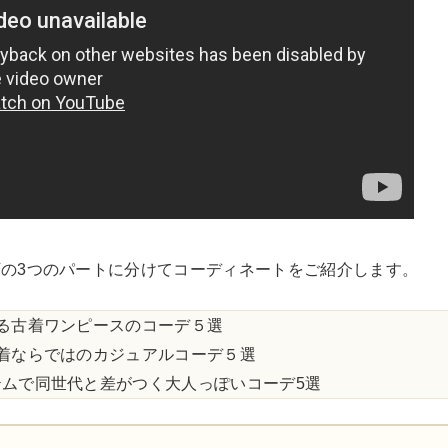
チャンピオン
カーハート
アディダス
リーバイス
ア行
カ行
の3つのパートに分けてコーディネートをご紹介します。
ハ行
マ行
る古着ワンピースのコーデ５選
着ならではのカジュアルコーデ５選
ムで同世代と差がつく大人っぽいコーデ5選
ア
Search by Item