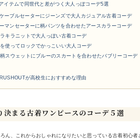
アイテムで同世代と差がつく大人っぽコーデ5選
スウェット
ケーブルセーターにジーンズで大人カジュアル古着コーデ
ーマンセーターに柄パンツを合わせたアースカラーコーデ
長袖シャツ
キラキラニットで大人っぽい古着コーデ
着を使ってロックでかっこいい大人コーデ
半袖シャツ
花柄スウェットにブルーのスカートを合わせたバブリーコーデ
Tシャツ
RUSHOUTが高校生におすすめな理由
パンツ
り決まる古着ワンピースのコーデ５選
Search b
ちろん、これからおしゃれになりたいと思っている古着初心者
バンド