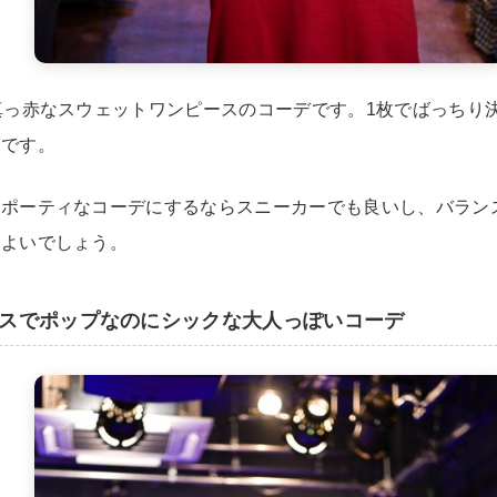
お客様の声
レビュー1
お気に入りリスト
会員登録
真っ赤なスウェットワンピースのコーデです。1枚でばっちり
メルマガ登録
しです。
会社概要
店舗一覧
スポーティなコーデにするならスニーカーでも良いし、バラン
古着卸売
特定商取引法に基づく
もよいでしょう。
プライバシーポリシー
お問い合わせ
スでポップなのにシックな大人っぽいコーデ