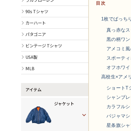
目次
90s Tシャツ
1枚でばっち
カーハート
真っ赤なス
パタゴニア
黒の柄ワン
ビンテージ Tシャツ
アメコミ風
USA製
スポーティ
オフホワイ
MLB
高校生×アメ
ショートT
アイテム
シャンブレ
ジャケット
カラフルシ
パジャマシ
星条旗シャ