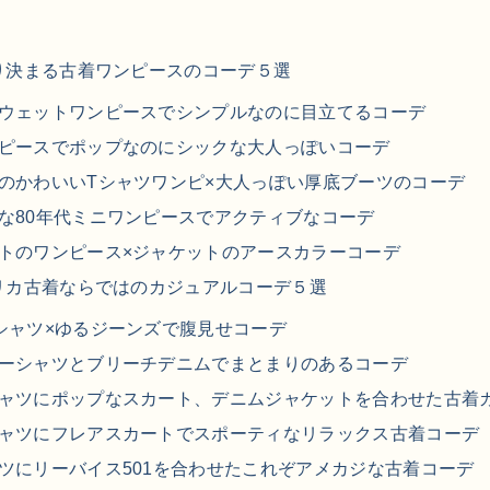
ジャケット
り決まる古着ワンピースのコーデ５選
長袖シャツ
ウェットワンピースでシンプルなのに目立てるコーデ
パンツ
ピースでポップなのにシックな大人っぽいコーデ
のかわいいTシャツワンピ×大人っぽい厚底ブーツのコーデ
雑貨/小物
な80年代ミニワンピースでアクティブなコーデ
トのワンピース×ジャケットのアースカラーコーデ
リカ古着ならではのカジュアルコーデ５選
Search by Particu
シャツ×ゆるジーンズで腹見せコーデ
ーシャツとブリーチデニムでまとまりのあるコーデ
Search by 
ャツにポップなスカート、デニムジャケットを合わせた古着
ャツにフレアスカートでスポーティなリラックス古着コーデ
ジャケット
ツにリーバイス501を合わせたこれぞアメカジな古着コーデ