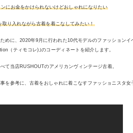
ョンにお金をかけられないけどおしゃれになりたい
ドを取り入れながら古着を着こなしてみたい！
Search by Hotwor
ために、2020年9月に行われた10代モデルのファッションイ
ollection（ティモコレ)｣のコーディネートを紹介します。
1
Tシャツ USA製
5
ラルフローレン
べて当店RUSHOUTのアメリカンヴィンテージ古着。
8
ディズニー
記事を参考に、古着をおしゃれに着こなすファッショニスタ女
Search by Brand
ラルフ ローレ