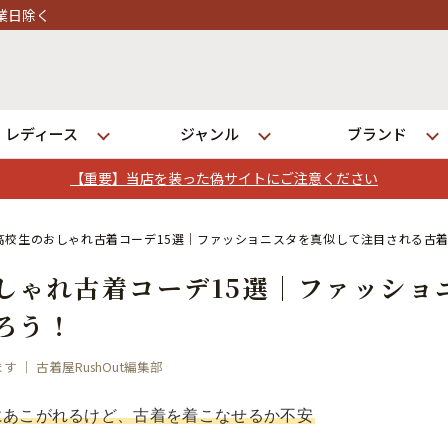
レディース
ジャンル
ブランド
【重要】当店を装った偽サイトにご注意ください
ログイン
高校生のおしゃれ古着コーデ15選｜ファッショニスタを真似して注目される古
しゃれ古着コーデ15選｜ファッショ
店舗一覧
ろう！
全国7店舗・公式通販の比較
 ｜ 古着屋RushOut編集部
発送について
にあこがれるけど、古着を着こなせるか不安