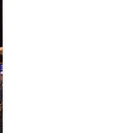
年代を見る
ト新聞
ト情報
ush Out チャンネル
ネート