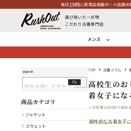
19時
毎日
に新商品掲載中！※店舗休業日除く
選び抜いた一点物
こだわり古着専門店
メンズ
TOP
古着コラム
高校生のお
着女子にな
商品カテゴリ
この記事は約9分で読めます
ジャケット
個性的な古着女子
スウェット