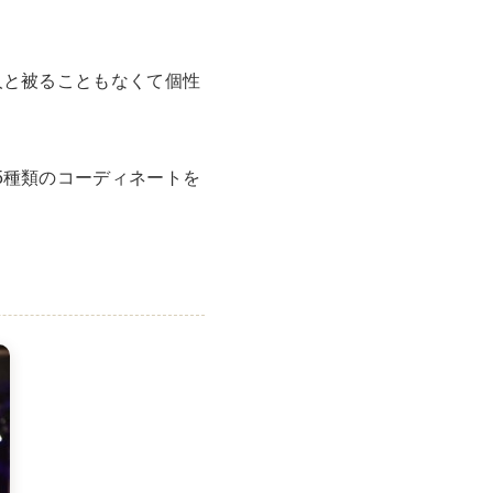
Tシャツ
Tシャツ
ボロ
ミリタリー
人と被ることもなくて個性
ニアックを見る
5種類のコーディネートを
h by Period
年代から探す
80年代
70年代
50年代
40年代