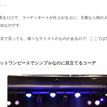
ス」。
Tシャツ
USA製
着るだけで、コーディネートが仕上がる上に、古着なら他の
すめなのです。
すべてのマ
言で言っても、様々なテイストのものがあるので、ここでは
Searc
ットワンピースでシンプルなのに目立てるコーデ
90年代
60年代