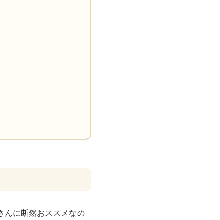
XS
S
M
L
XL
XS
S
M
L
XL
XS
S
M
L
XL
XS
S
M
L
XL
W30以下
W31,W32
W33,W34
W35,W36
W37以上
y Maniac
マニアックから探す
さんに断然おススメなの
アニメ
映画