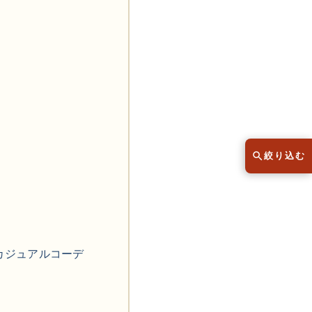
スウェット
セーター
半袖シャツ
Tシャツ
レディース
子供服
絞り込む
こだわりから探す
lar
Size
サイズから探す（メンズ）
カジュアルコーデ
XS
S
M
L
XL