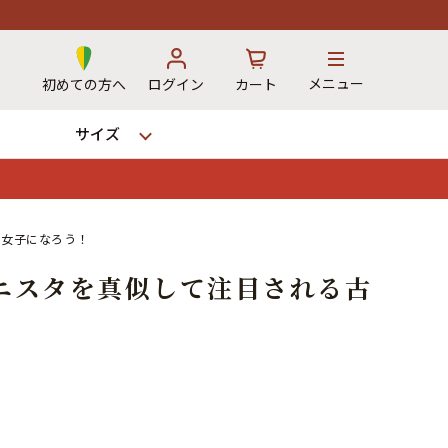
メニュー
初めての方へ
ログイン
カート
サイズ
お気に入り
カート
着女子になろう！
ニスタを真似して注目される古
→
12時までのご注文で当日出荷！
※対応不可：日祝、長期休暇、セール