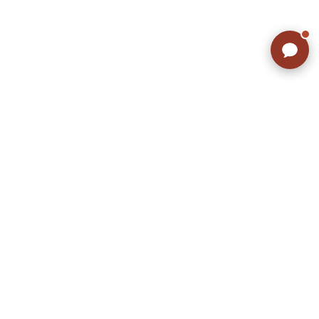
こだわりから探す
Search by Particular
サイズから探す（メンズ）
Search by Size
ジャケット
XS
S
M
L
XL
スウェット
XS
S
M
L
XL
長袖シャツ
XS
S
M
L
XL
半袖シャツ
XS
S
M
L
XL
Tシャツ
XS
S
M
L
XL
W30以下
W31,W32
パンツ
W33,W34
W35,W36