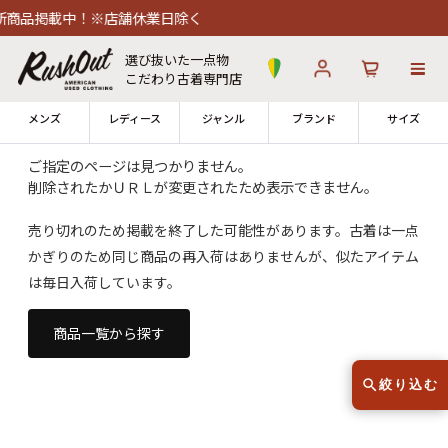
商品掲載中！※店舗休業日除く
選び抜いた一点物
こだわり古着専門店
メンズ
レディース
ジャンル
ブランド
サイズ
ご指定のページは見つかりません。
削除されたかＵＲＬが変更されたため表示できません。
ログイン
お気に入り
カート
売り切れのため掲載を終了した可能性があります。古着は一点
かぎりのため同じ商品の再入荷はありませんが、似たアイテム
店舗一覧
→
全国7店舗・公式通販の比較
は毎日入荷しています。
12時までのご注文で当日出荷！
商品一覧から探す
発送について
※対応不可：日祝、長期休暇、セール
絞り込む