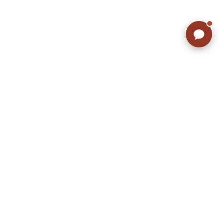
こだわりから探す
Search by Particular
サイズから探す（メンズ）
Search by Size
ジャケット
XS
S
M
L
XL
スウェット
XS
S
M
L
XL
長袖シャツ
XS
S
M
L
XL
半袖シャツ
XS
S
M
L
XL
Tシャツ
XS
S
M
L
XL
W30以下
W31,W32
パンツ
W33,W34
W35,W36