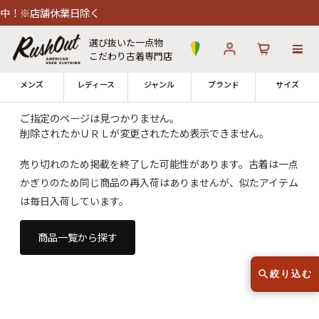
中！※店舗休業日除く
選び抜いた一点物
こだわり古着専門店
メンズ
レディース
ジャンル
ブランド
サイズ
ご指定のページは見つかりません。
削除されたかＵＲＬが変更されたため表示できません。
ログイン
お気に入り
カート
売り切れのため掲載を終了した可能性があります。古着は一点
かぎりのため同じ商品の再入荷はありませんが、似たアイテム
店舗一覧
→
全国7店舗・公式通販の比較
は毎日入荷しています。
12時までのご注文で当日出荷！
商品一覧から探す
発送について
※対応不可：日祝、長期休暇、セール
絞り込む