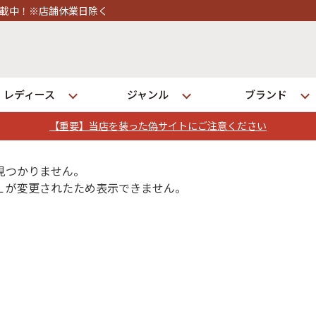
業日除く
レディース
ジャンル
ブランド
【重要】当店を装った偽サイトにご注意ください
ログイン
見つかりません。
Ｌが変更されたため表示できません。
店舗一覧
全国7店舗・公式通販の比較
発送について