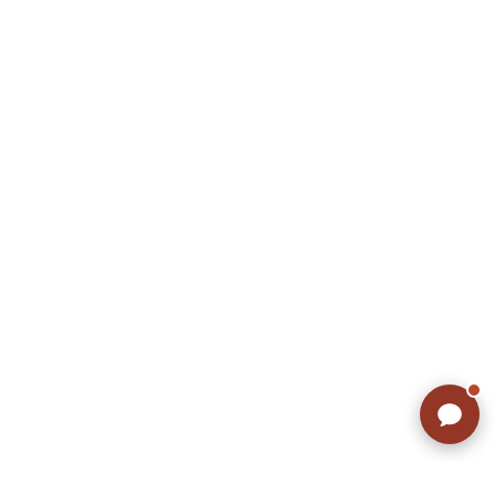
リーバイス
チック
ア行
カ行
サ行
タ行
ナ行
ハ行
マ行
ラ行
アイテムから探す
Search by Item
ジャケット
スウェット
セーター
長袖シャツ
半袖シャツ
Tシャツ
パンツ
レディース
子供服
雑貨/小物