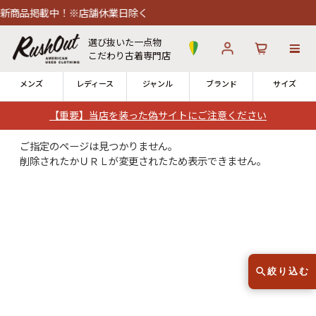
新商品掲載中！※店舗休業日除く
選び抜いた一点物
こだわり古着専門店
メンズ
レディース
ジャンル
ブランド
サイズ
【重要】当店を装った偽サイトにご注意ください
ログイン
お気に入り
カート
ご指定のページは見つかりません。
削除されたかＵＲＬが変更されたため表示できません。
店舗一覧
→
全国7店舗・公式通販の比較
12時までのご注文で当日出荷！
発送について
※対応不可：日祝、長期休暇、セール
絞り込む