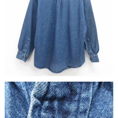
サイズから探す（メンズ）
Search by Size
ジャケット
XS
S
M
L
XL
スウェット
XS
S
M
L
XL
長袖シャツ
XS
S
M
L
XL
半袖シャツ
XS
S
M
L
XL
Tシャツ
XS
S
M
L
XL
W30以下
W31,W32
パンツ
W33,W34
W35,W36
W37以上