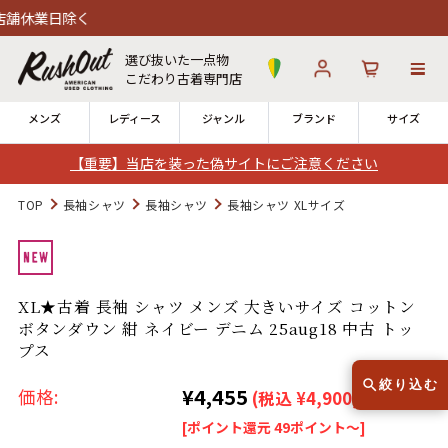
日除く
選び抜いた一点物
こだわり古着専門店
メンズ
レディース
ジャンル
ブランド
サイズ
【重要】当店を装った偽サイトにご注意ください
ログイン
お気に入り
カート
TOP
長袖シャツ
長袖シャツ
長袖シャツ XLサイズ
12時までのご注文で当日出荷！
発送について
※対応不可：日祝、長期休暇、セール
XL★古着 長袖 シャツ メンズ 大きいサイズ コットン
ボタンダウン 紺 ネイビー デニム 25aug18 中古 トッ
プス
絞り込む
¥4,455
価格:
(税込 ¥4,900)
Search by Hotword
今週のHOTワード（7/29〜8/4）
[ポイント還元 49ポイント～]