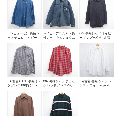
バンヒューセン 長袖シ
ネイビーデニム 90s 長
00s 長袖シャツ ネイビ
ャツ デニム ネイビー メ
袖シャツ ケミカルウォ
ー メンズM相当 | 古着
ンズXL相当 | 古着
ッシュ メンズXL相当 |
古着
L★古着 GANT 長袖 シャ
00s 長袖シャツ チェッ
L★古着 長袖 シャツ メ
ツ メンズ 80年代 80s ボ
ク レッド メンズM相当 |
ンズ ホワイト 26jul28
タンダウン ベージュ チ
古着
ェック 26jul30