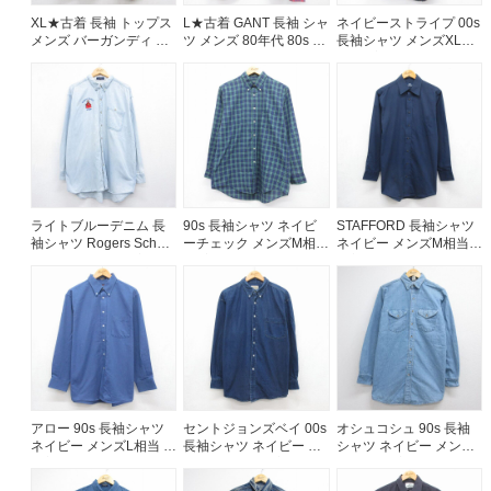
XL★古着 長袖 トップス
L★古着 GANT 長袖 シャ
ネイビーストライプ 00s
メンズ バーガンディ 霜
ツ メンズ 80年代 80s コ
長袖シャツ メンズXL相
降り 26jul23
ットン ボタンダウン ネ
当 | 古着
イビー チェック 26jul31
ライトブルーデニム 長
90s 長袖シャツ ネイビ
STAFFORD 長袖シャツ
袖シャツ Rogers School
ーチェック メンズM相当
ネイビー メンズM相当 |
メンズXL相当 | 古着
| 古着
古着
アロー 90s 長袖シャツ
セントジョンズベイ 00s
オシュコシュ 90s 長袖
ネイビー メンズL相当 |
長袖シャツ ネイビー メ
シャツ ネイビー メンズ
古着
ンズXL相当 | 古着
M相当 | 古着