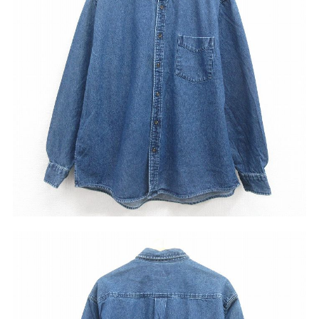
ナ行
ハ行
マ行
ラ行
アイテムから探す
Search by Item
ジャケット
スウェット
セーター
長袖シャツ
半袖シャツ
Tシャツ
パンツ
レディース
子供服
雑貨/小物
こだわりから探す
Search by Particular