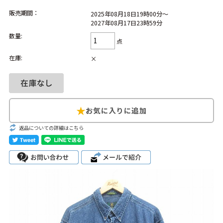
1
Tシャツ USA製
2
映画
3
ミリタリー
4
スターウォーズ
販売期間：
2025年08月18日19時00分～
2027年08月17日23時59分
5
ラルフローレン
6
大きいサイズ
7
アニメ
8
ディズニー
数量:
点
在庫:
×
ブランドから探す
Search by Brand
ザ・ノース・フェ
ラルフ ローレン
イス
チャンピオン
パタゴニア
返品についての詳細はこちら
カーハート
ディッキーズ
アディダス
ナイキ
ラッセル・アスレ
リーバイス
チック
ア行
カ行
サ行
タ行