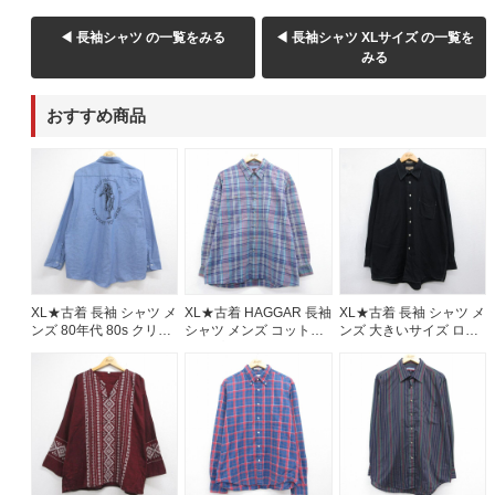
◀ 長袖シャツ の一覧をみる
◀ 長袖シャツ XLサイズ の一覧を
みる
おすすめ商品
XL★古着 長袖 シャツ メ
XL★古着 HAGGAR 長袖
XL★古着 長袖 シャツ メ
ンズ 80年代 80s クリス
シャツ メンズ コットン
ンズ 大きいサイズ ロン
マス 大きいサイズ ロン
パープル チェック
グ丈 ブラック 26jul31
グ丈 USA製 ライトブル
26jul31
ー 26jul30