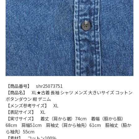
お客様の声
レビュー1万件突破
お気に入りリスト
会社概要・店舗一覧
会員登録
メルマガ登録
古着卸売
特定商取引法に基づく表示
プライバシーポリシー
お問い合わせ
【商品番号】 shr25073751
【商品名】 XL★古着 長袖 シャツ メンズ 大きいサイズ コットン
ボタンダウン 紺 デニム
【メンズ参考サイズ】 XL
【表記サイズ】 XL
【実寸サイズ】 着丈（肩から裾）74cm 着幅（脇から脇）
68cm 肩幅51cm 肩袖丈（肩から袖先）61cm 脇袖丈（脇か
ら袖先）55cm
【素材】 コットン100％