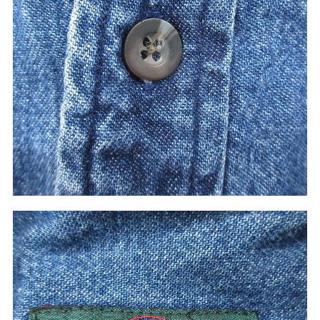
マニアックから探す
Search by Maniac
バンド
アニメ
映画
Tシャツ
Tシャツ
Tシャツ
USA製
ボロ
ミリタリー
すべてのマニアックを見る
年代から探す
Search by Period
90年代
80年代
70年代
60年代
50年代
40年代