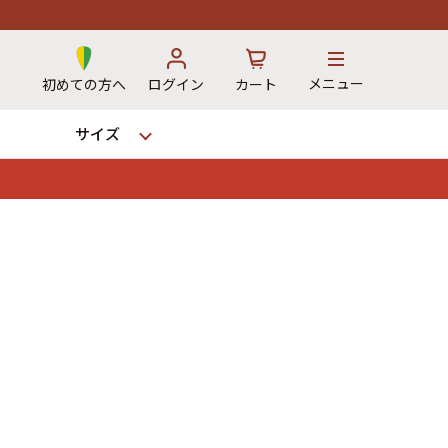
メニュー
初めての方へ
ログイン
カート
サイズ
お気に入り
カート
→
12時までのご注文で当日出荷！
※対応不可：日祝、長期休暇、セール