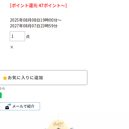
[ポイント還元 47ポイント～]
2025年08月08日19時00分～
2027年08月07日23時59分
Search by Hotwor
点
×
1
Tシャツ USA製
5
ラルフローレン
8
ディズニー
ちら
Search by Brand
ラルフ ローレ