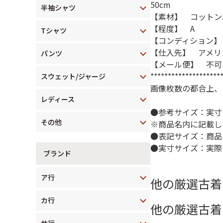
50cm
半袖シャツ
【素材】 コットン1
【程度】 A
Tシャツ
【コンディション】
【仕入先】 アメリ
パンツ
【メール便】 不可
********************
スウェット/ジャージ
画像枚数の都合上、
レディース
●参考サイズ：実寸
その他
※商品名内に記載し
●表記サイズ：商品
●実寸サイズ：実際
ブランド
ア行
他の厳選古着
カ行
他の厳選古着
サ行