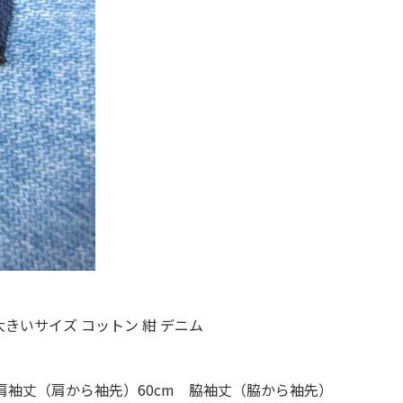
年代を見る
ト新聞
ト情報
ush Out チャンネル
ネート
 大きいサイズ コットン 紺 デニム
 肩袖丈（肩から袖先）60cm 脇袖丈（脇から袖先）