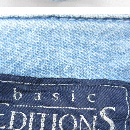
Tシャツ
USA製
すべてのマ
Searc
90年代
60年代