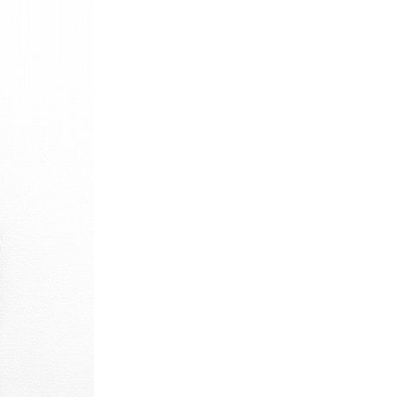
XS
S
M
L
XL
XS
S
M
L
XL
XS
S
M
L
XL
XS
S
M
L
XL
W30以下
W31,W32
W33,W34
W35,W36
W37以上
y Maniac
マニアックから探す
アニメ
映画