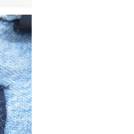
Tシャツ
Tシャツ
ボロ
ミリタリー
ニアックを見る
h by Period
年代から探す
80年代
70年代
50年代
40年代