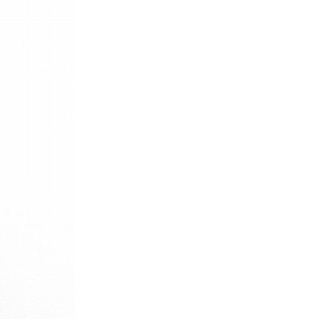
パタゴニア
ディッキーズ
ナイキ
ラッセル・アスレチック
サ行
タ行
ナ行
ラ行
イテムから探す