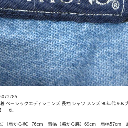
すべての
週刊ラッシュアウ
古着コラム
メディア・イベン
Youtube 古着屋R
072785
スタッフコーディ
 ベーシックエディションズ 長袖 シャツ メンズ 90年代 90s
】 XL
丈（肩から裾）76cm 着幅（脇から脇）69cm 肩幅57cm
ご利用案内