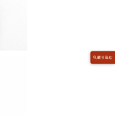
スウェット
セーター
半袖シャツ
Tシャツ
レディース
子供服
絞り込む
こだわりから探す
lar
Size
サイズから探す（メンズ）
XS
S
M
L
XL