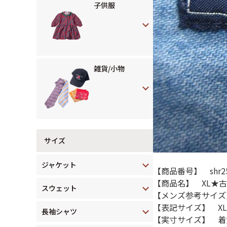
子供服
雑貨/小物
サイズ
ジャケット
【商品番号】 shr25
【商品名】 XL★古着
スウェット
【メンズ参考サイズ
【表記サイズ】 XL
長袖シャツ
【実寸サイズ】 着