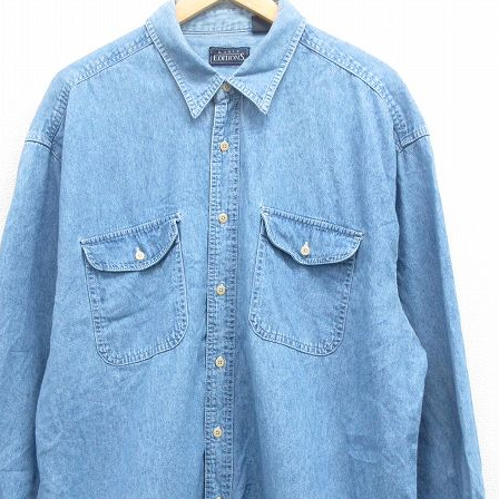
チャンピオン
カーハート
アディダス
リーバイス
ア行
カ行
ハ行
マ行
ア
Search by Item