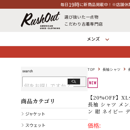
19時
毎日
に新商品掲載中！※店舗休業日除く
選び抜いた一点物
こだわり古着専門店
メンズ
TOP
長袖シャツ
【20%OFF】
商品カテゴリ
長袖 シャツ メン
ン 紺 ネイビー デ
ジャケット
価格:
スウェット