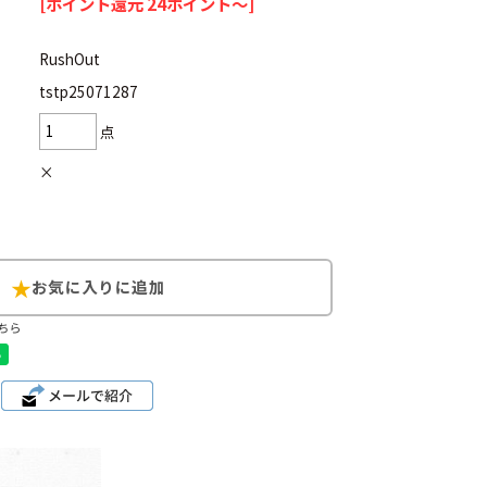
[ポイント還元 24ポイント～]
RushOut
tstp25071287
d
今週のHOTワード（7/29〜8/4）
点
×
2
映画
3
ミリタリー
4
スターウォーズ
6
大きいサイズ
7
アニメ
ちら
ブランドから探す
ン
ザ・ノース・フェイス