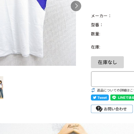
メーカー：
型番：
数量:
Search by Hotwor
在庫:
1
Tシャツ USA製
5
ラルフローレン
8
ディズニー
返品についての詳細はこ
Search by Brand
ラルフ ローレ