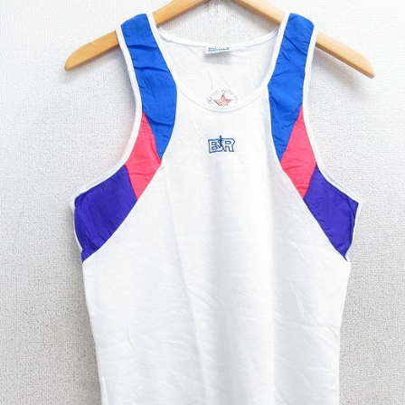
チャンピオン
カーハート
アディダス
リーバイス
ア行
カ行
ハ行
マ行
ア
Search by Item