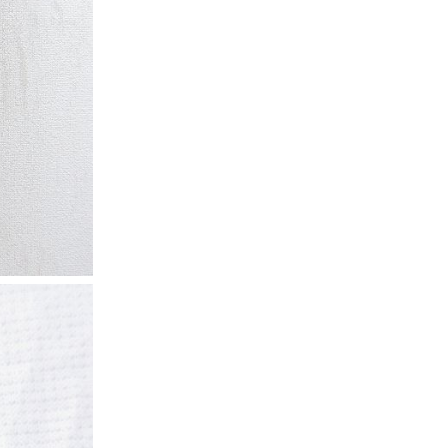
XS
S
M
L
XL
XS
S
M
L
XL
XS
S
M
L
XL
XS
S
M
L
XL
W30以下
W31,W32
W33,W34
W35,W36
W37以上
y Maniac
マニアックから探す
アニメ
映画