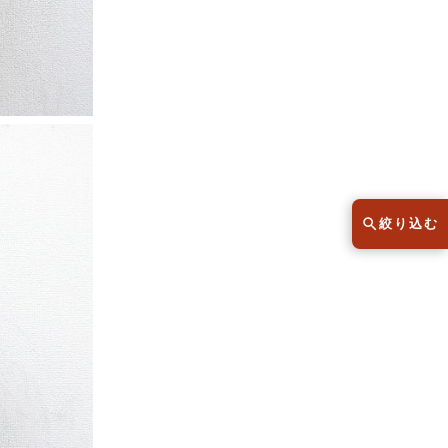
スウェット
セーター
半袖シャツ
Tシャツ
レディース
子供服
絞り込む
こだわりから探す
lar
Size
サイズから探す（メンズ）
XS
S
M
L
XL