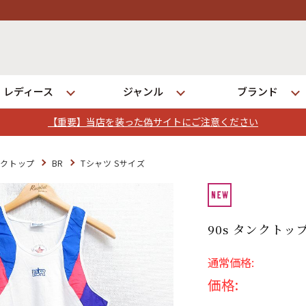
レディース
ジャンル
ブランド
【重要】当店を装った偽サイトにご注意ください
ログイン
ンクトップ
BR
Tシャツ Sサイズ
店舗一覧
全国7店舗・公式通販の比較
90s タンクトップ
通常価格:
発送について
価格: