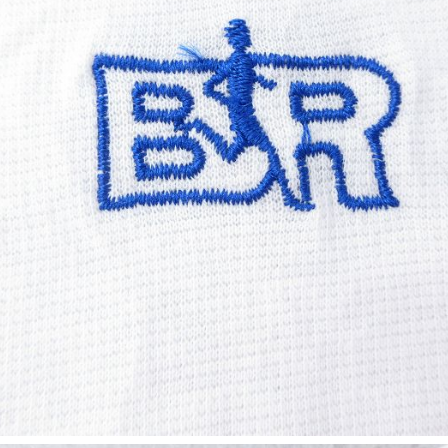
Tシャツ
USA製
すべてのマ
Searc
90年代
60年代