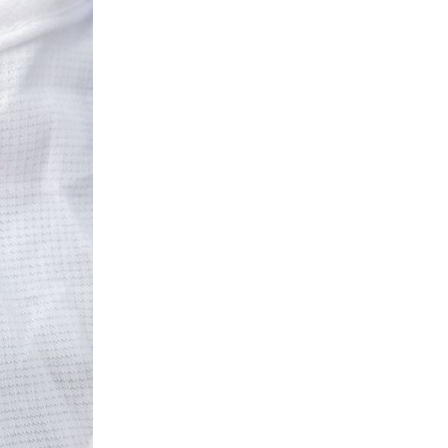
年代を見る
ト新聞
ト情報
ush Out チャンネル
ネート