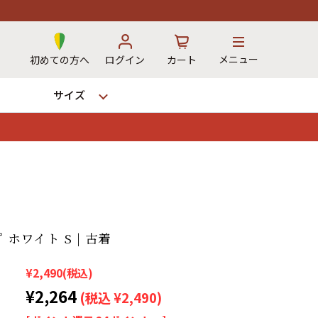
メニュー
初めての方へ
ログイン
カート
サイズ
お気に入り
カート
→
 ホワイト S | 古着
¥2,490
(税込)
12時までのご注文で当日出荷！
※対応不可：日祝、長期休暇、セール
¥2,264
(税込 ¥2,490)