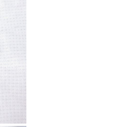
Tシャツ
Tシャツ
ボロ
ミリタリー
ニアックを見る
h by Period
年代から探す
80年代
70年代
50年代
40年代