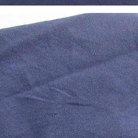
Tシャツ
USA製
すべてのマ
Searc
90年代
60年代