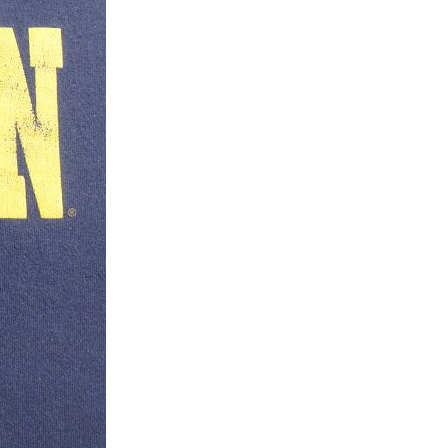
XS
S
M
L
XL
XS
S
M
L
XL
XS
S
M
L
XL
XS
S
M
L
XL
W30以下
W31,W32
W33,W34
W35,W36
W37以上
y Maniac
マニアックから探す
アニメ
映画