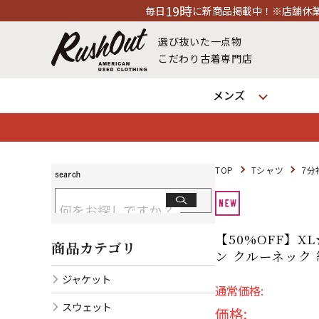
19時
毎日
に新商品掲載中！※店舗休業日除く
選び抜いた一点物
こだわり古着専門店
メンズ
TOP
Tシャツ
7分
【50%OFF】X
商品カテゴリ
ン クルーネック 紺
ジャケット
通常価格:
スウェット
価格: