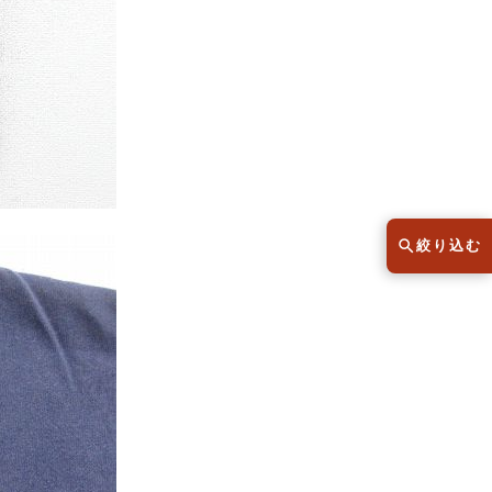
スウェット
セーター
半袖シャツ
Tシャツ
レディース
子供服
絞り込む
こだわりから探す
lar
Size
サイズから探す（メンズ）
XS
S
M
L
XL