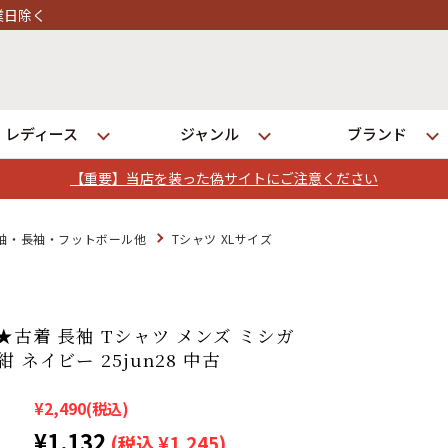
レディース
ジャンル
ブランド
【重要】当店を装った偽サイトにご注意ください
ログイン
袖・長袖・フットボール他
Tシャツ XLサイズ
店舗一覧
全国7店舗・公式通販の比較
L★古着 長袖 Tシャツ メンズ ミシガ
 ネイビー 25jun28 中古
発送について
¥2,490
(税込)
¥1,132
(税込 ¥1,245)