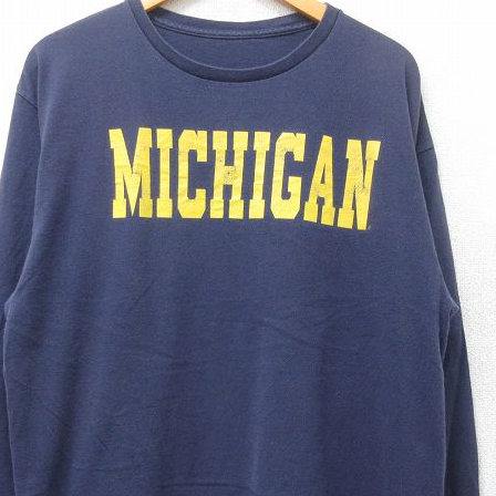
チャンピオン
カーハート
アディダス
リーバイス
ア行
カ行
ハ行
マ行
ア
Search by Item