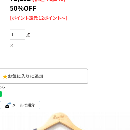
50%OFF
[ポイント還元 12ポイント～]
Search by Hotwor
点
×
1
Tシャツ USA製
5
ラルフローレン
8
ディズニー
ちら
Search by Brand
ラルフ ローレ