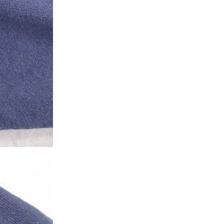
年代を見る
ト新聞
ト情報
ush Out チャンネル
ネート