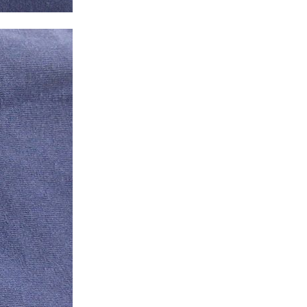
Tシャツ
Tシャツ
ボロ
ミリタリー
ニアックを見る
h by Period
年代から探す
80年代
70年代
50年代
40年代