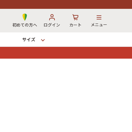
メニュー
初めての方へ
ログイン
カート
サイズ
お気に入り
カート
→
12時までのご注文で当日出荷！
※対応不可：日祝、長期休暇、セール