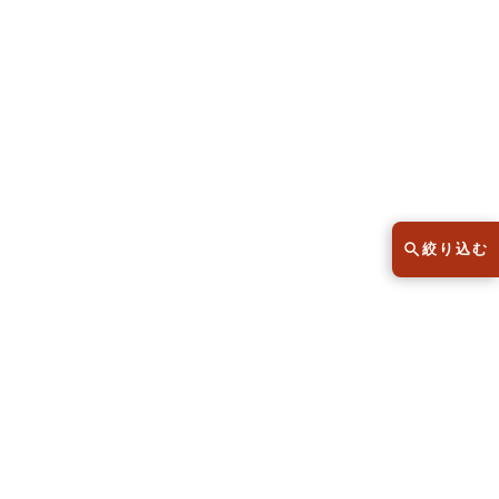
半袖シャツ
Tシャツ
レディース
子供服
こだわりから探す
lar
絞り込む
Size
サイズから探す（メンズ）
XS
S
M
L
XL
XS
S
M
L
XL