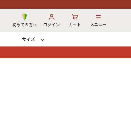
メニュー
初めての方へ
ログイン
カート
サイズ
お気に入り
カート
12時までのご注文で当日出荷！
※対応不可：日祝、長期休暇、セール