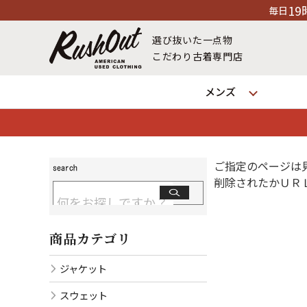
19時
毎日
に新商品掲載中
選び抜いた一点物
こだわり古着専門店
メンズ
ご指定のページは
削除されたかＵＲ
商品カテゴリ
ジャケット
スウェット