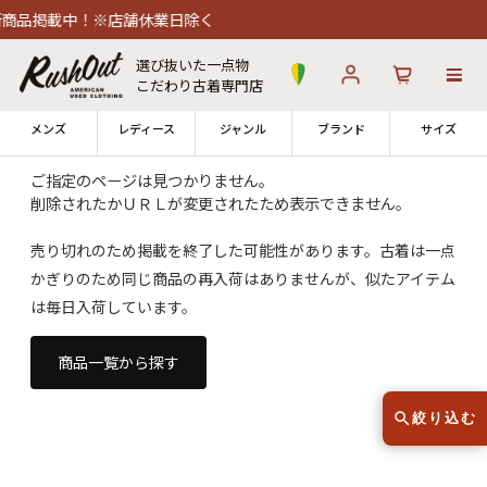
商品掲載中！※店舗休業日除く
選び抜いた一点物
こだわり古着専門店
メンズ
レディース
ジャンル
ブランド
サイズ
ご指定のページは見つかりません。
削除されたかＵＲＬが変更されたため表示できません。
ログイン
お気に入り
カート
売り切れのため掲載を終了した可能性があります。古着は一点
かぎりのため同じ商品の再入荷はありませんが、似たアイテム
店舗一覧
→
全国7店舗・公式通販の比較
は毎日入荷しています。
12時までのご注文で当日出荷！
商品一覧から探す
発送について
※対応不可：日祝、長期休暇、セール
絞り込む