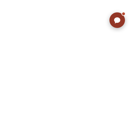
こだわりから探す
Search by Particular
サイズから探す（メンズ）
Search by Size
ジャケット
XS
S
M
L
XL
スウェット
XS
S
M
L
XL
長袖シャツ
XS
S
M
L
XL
半袖シャツ
XS
S
M
L
XL
Tシャツ
XS
S
M
L
XL
W30以下
W31,W32
パンツ
W33,W34
W35,W36