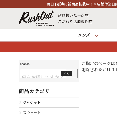
19時
毎日
に新商品掲載中！※店舗休業日除く
選び抜いた一点物
こだわり古着専門店
メンズ
ご指定のページは
削除されたかＵＲ
商品カテゴリ
ジャケット
スウェット