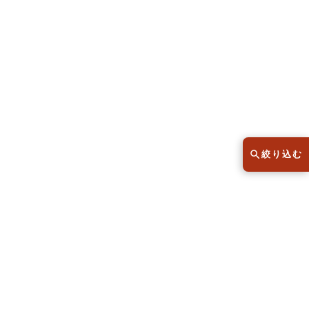
スウェット
セーター
半袖シャツ
Tシャツ
レディース
子供服
絞り込む
こだわりから探す
lar
Size
サイズから探す（メンズ）
XS
S
M
L
XL