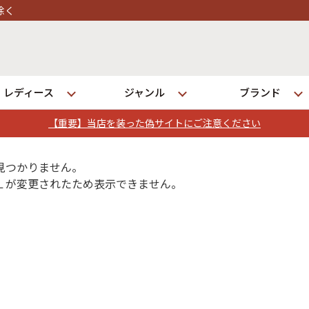
レディース
ジャンル
ブランド
【重要】当店を装った偽サイトにご注意ください
ログイン
見つかりません。
Ｌが変更されたため表示できません。
店舗一覧
全国7店舗・公式通販の比較
発送について