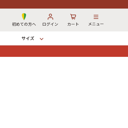
メニュー
初めての方へ
ログイン
カート
サイズ
お気に入り
カート
→
12時までのご注文で当日出荷！
※対応不可：日祝、長期休暇、セール