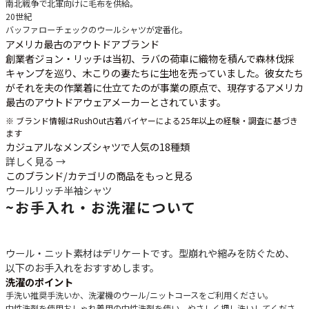
南北戦争で北軍向けに毛布を供給。
20世紀
バッファローチェックのウールシャツが定番化。
アメリカ最古のアウトドアブランド
創業者ジョン・リッチは当初、ラバの荷車に織物を積んで森林伐採
キャンプを巡り、木こりの妻たちに生地を売っていました。彼女たち
がそれを夫の作業着に仕立てたのが事業の原点で、現存するアメリカ
最古のアウトドアウェアメーカーとされています。
※ ブランド情報はRushOut古着バイヤーによる25年以上の経験・調査に基づき
ます
カジュアルなメンズシャツで人気の18種類
詳しく見る →
このブランド/カテゴリの商品をもっと見る
ウールリッチ
半袖シャツ
~
お手入れ・お洗濯について
ウール・ニット素材はデリケートです。型崩れや縮みを防ぐため、
以下のお手入れをおすすめします。
洗濯のポイント
手洗い推奨
手洗いか、洗濯機のウール/ニットコースをご利用ください。
中性洗剤を使用
おしゃれ着用の中性洗剤を使い、やさしく押し洗いしてくださ