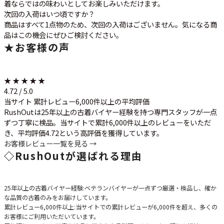
着ならではの味わいとしてお楽しみいただけます。
次回の入荷はいつ頃ですか？
商品はすべて1点物のため、次回の入荷はございません。気になる商
品はこの機会にぜひご検討ください。
★
お客様の声
★ ★ ★ ★ ★
4.72 / 5.0
当サイト 累計レビュー6,000件以上の平均評価
RushOutは25年以上の古着バイヤー経験を持つ専門スタッフが一点
ずつ丁寧に検品。当サイトで累計6,000件以上のレビューをいただ
き、平均評価4.72という高評価を獲得しています。
お客様レビュー一覧を見る →
◇
RushOutが選ばれる理由
25年以上の古着バイヤー経験
:ベテランバイヤーが一点ずつ厳選・検品し、確か
な品質の古着のみをお届けしています。
累計レビュー6,000件以上
:当サイトでの累計レビューが6,000件を超え、多くの
お客様にご利用いただいています。