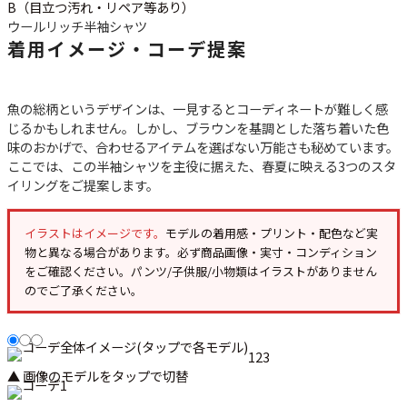
ご利用案内
B（目立つ汚れ・リペア等あり）
ウールリッチ
半袖シャツ
お客様の声
レビュー1万件突破
着用イメージ・コーデ提案
お気に入りリスト
会員登録
メルマガ登録
魚の総柄というデザインは、一見するとコーディネートが難しく感
じるかもしれません。しかし、ブラウンを基調とした落ち着いた色
会社概要
味のおかげで、合わせるアイテムを選ばない万能さも秘めています。
店舗一覧
ここでは、この半袖シャツを主役に据えた、春夏に映える3つのスタ
古着卸売
イリングをご提案します。
特定商取引法に基づく表示
プライバシーポリシー
イラストはイメージです。
モデルの着用感・プリント・配色など実
物と異なる場合があります。必ず
商品画像・実寸・コンディション
お問い合わせ
をご確認ください。パンツ/子供服/小物類はイラストがありません
のでご了承ください。
1
2
3
▲ 画像のモデルをタップで切替