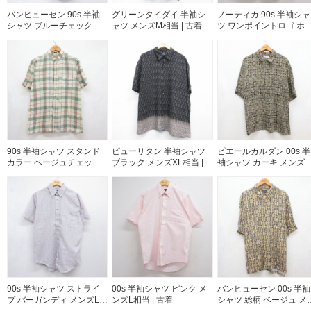
バンヒューセン 90s 半袖
グリーンタイダイ 半袖シ
ノーティカ 90s 半袖シャ
シャツ ブルーチェック メ
ャツ メンズM相当 | 古着
ツ ワンポイントロゴ ホ
ンズL相当 | 古着
イト メンズXL相当 | 古着
90s 半袖シャツ スタンド
ピューリタン 半袖シャツ
ピエールカルダン 00s 半
カラー ベージュチェック
ブラック メンズXL相当 |
袖シャツ カーキ メンズX
メンズL相当 | 古着
古着
相当 | 古着
90s 半袖シャツ ストライ
00s 半袖シャツ ピンク メ
バンヒューセン 00s 半袖
プ バーガンディ メンズL相
ンズL相当 | 古着
シャツ 総柄 ベージュ メ
当 | 古着
ズXL相当 | 古着