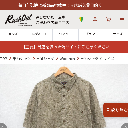
9時
に新商品掲載中！※店舗休業日除く
選び抜いた一点物
こだわり古着専門店
メンズ
レディース
ジャンル
ブランド
サイズ
【重要】当店を装った偽サイトにご注意ください
ログイン
お気に入り
カート
TOP
半袖シャツ
半袖シャツ
Woolrich
半袖シャツ XLサイズ
店舗一覧
→
全国7店舗・公式通販の比較
12時までのご注文で当日出荷！
発送について
※対応不可：日祝、長期休暇、セール
絞り込