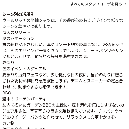
すべてのスタッフコーデを見る →
シーン別の活用例
ウールリッチの半袖シャツは、その遊び心のあるデザインで様々な
シーンを華やかに彩ります。
海辺のリゾート
夏のバケーション
魚の総柄がふさわしい、海やリゾート地での着こなし。水辺を歩け
ば、そのデザインが一層引き立つでしょう。ショートパンツやサン
ダルと合わせて、開放的な気分を満喫できます。
夏祭り
夜のイベントカジュアル
夏祭りや野外フェスなど、少し特別な日の夜に。屋台の灯りに照ら
された総柄が非日常感を演出します。デニムとスニーカーの定番合
わせで、動きやすさも確保できます。
BBQ
週末のガーデンパーティ
友人を招いたガーデンBBQの主役に。煙や汚れを気にしすぎないカ
ジュアルさと、写真写りの良さを兼ね備えています。チノパンやベー
ジュのイージーパンツと合わせて、リラックスした華やかさを。
買い物
休日のタウンカジュアル