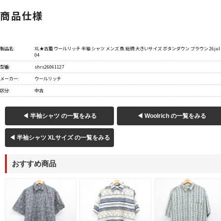
商品仕様
製品名:
XL★古着 ウールリッチ 半袖 シャツ メンズ 魚 総柄 大きいサイズ ボタンダウン ブラウン 26jul
04
型番:
shrs26061127
メーカー:
ウールリッチ
区分:
中古
◀ 半袖シャツ の一覧をみる
◀ Woolrich の一覧をみる
◀ 半袖シャツ XLサイズ の一覧をみる
おすすめ商品