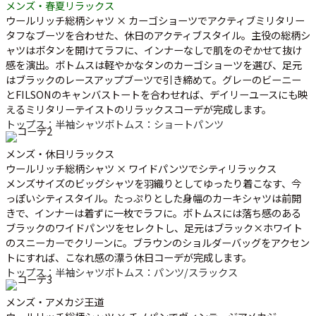
メンズ・春夏リラックス
ウールリッチ総柄シャツ × カーゴショーツでアクティブミリタリー
タフなブーツを合わせた、休日のアクティブスタイル。主役の総柄シ
ャツはボタンを開けてラフに、インナーなしで肌をのぞかせて抜け
感を演出。ボトムスは軽やかなタンのカーゴショーツを選び、足元
はブラックのレースアップブーツで引き締めて。グレーのビーニー
とFILSONのキャンバストートを合わせれば、デイリーユースにも映
えるミリタリーテイストのリラックスコーデが完成します。
トップス：半袖シャツ
ボトムス：ショートパンツ
メンズ・休日リラックス
ウールリッチ総柄シャツ × ワイドパンツでシティリラックス
メンズサイズのビッグシャツを羽織りとしてゆったり着こなす、今
っぽいシティスタイル。たっぷりとした身幅のカーキシャツは前開
きで、インナーは着ずに一枚でラフに。ボトムスには落ち感のある
ブラックのワイドパンツをセレクトし、足元はブラック×ホワイト
のスニーカーでクリーンに。ブラウンのショルダーバッグをアクセン
トにすれば、こなれ感の漂う休日コーデが完成します。
トップス：半袖シャツ
ボトムス：パンツ/スラックス
メンズ・アメカジ王道