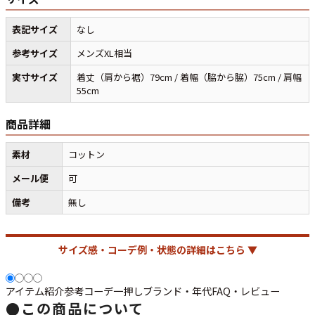
表記サイズ
なし
マニアックから探す
Search by Maniac
参考サイズ
メンズXL相当
バンド
アニメ
映画
実寸サイズ
着丈（肩から裾）79cm / 着幅（脇から脇）75cm / 肩幅
55cm
Tシャツ
Tシャツ
Tシャツ
USA製
ボロ
ミリタリー
商品詳細
素材
コットン
すべてのマニアックを見る
メール便
可
備考
無し
年代から探す
Search by Period
サイズ感・コーデ例・状態の詳細はこちら ▼
90年代
80年代
70年代
アイテム紹介
参考コーデ
一押し
ブランド・年代
FAQ・レビュー
●
この商品について
60年代
50年代
40年代