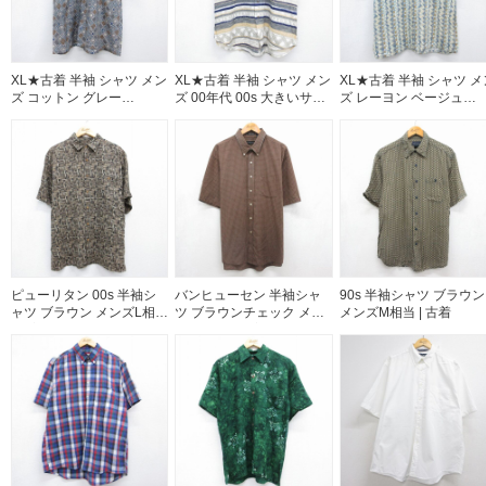
XL★古着 半袖 シャツ メン
XL★古着 半袖 シャツ メン
XL★古着 半袖 シャツ メ
ズ コットン グレー
ズ 00年代 00s 大きいサイ
ズ レーヨン ベージュ
26aug03
ズ レーヨン ホワイト
26aug03
【spe】 26aug03
ピューリタン 00s 半袖シ
バンヒューセン 半袖シャ
90s 半袖シャツ ブラウン
ャツ ブラウン メンズL相当
ツ ブラウンチェック メン
メンズM相当 | 古着
| 古着
ズXL相当 | 古着