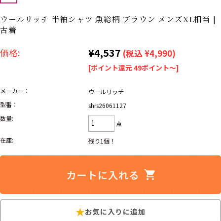
リーバイス
ック
ウールリッチ 半袖シャツ 魚総柄 ブラウン メンズXL相当 |
古着
ア行
カ行
サ行
タ行
¥4,537
価格:
ナ行
ハ行
マ行
ラ行
(税込 ¥4,990)
[ポイント還元 49ポイント～]
アイテムから探す
メーカー：
Search by Item
ウールリッチ
型番：
shrs26061127
数量:
ジャケット
スウェット
セーター
点
在庫:
残り1個！
長袖シャツ
半袖シャツ
Tシャツ
パンツ
レディース
子供服
雑貨/小物