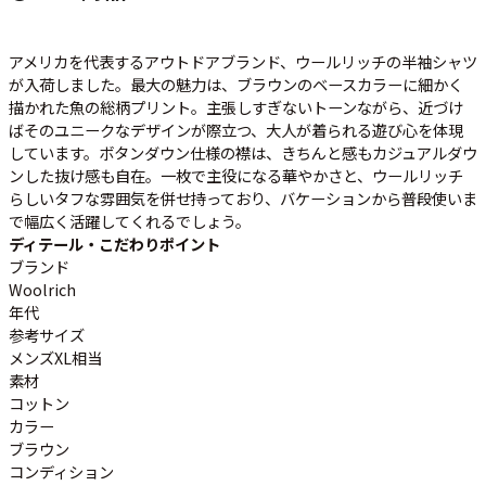
アメリカを代表するアウトドアブランド、ウールリッチの半袖シャツ
すべての年代を見る
が入荷しました。最大の魅力は、ブラウンのベースカラーに細かく
描かれた
魚の総柄プリント
。主張しすぎないトーンながら、近づけ
ばそのユニークなデザインが際立つ、大人が着られる遊び心を体現
しています。ボタンダウン仕様の襟は、きちんと感もカジュアルダウ
週刊ラッシュアウト新聞
ンした抜け感も自在。一枚で主役になる華やかさと、ウールリッチ
らしいタフな雰囲気を併せ持っており、バケーションから普段使いま
で幅広く活躍してくれるでしょう。
古着コラム
ディテール・こだわりポイント
ブランド
メディア・イベント情報
Woolrich
年代
参考サイズ
Youtube 古着屋Rush Out チャンネル
メンズXL相当
素材
コットン
スタッフコーディネート
カラー
ブラウン
コンディション