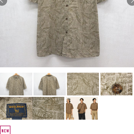
Search by Hotword
今週のHOTワード（7/29〜8/4）
1
Tシャツ USA製
2
映画
3
ミリタリー
4
スターウォーズ
5
ラルフローレン
6
大きいサイズ
7
アニメ
8
ディズニー
ブランドから探す
Search by Brand
ザ・ノース・フェイ
ラルフ ローレン
ス
チャンピオン
パタゴニア
カーハート
ディッキーズ
アディダス
ナイキ
ラッセル・アスレチ