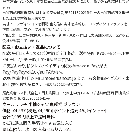
平均評価4.72 / 5.0
:丁寧な検品と正直な商品説明により、高い評価を維持してい
ます。
古物商認可取得済み
:岡山県公安委員会 第721130021541号の古物商認可を取得
した正規の古着販売店です。
実寸・コンディションを明記
:全商品に実寸を掲載し、コンディションランクを
正直に記載。安心してお選びいただけます。
全国5都市に実店舗
:東京・名古屋・神戸・京都・岡山に実店舗を構え、SSY株式
会社が運営しています。
配送・お支払い・返品について
配送
:平日12時までのご注文は当日出荷。送料宅配便
700円
/メール便
350円
。
7,999円以上で送料当店負担
。
お支払い
:代引/クレカ/ペイディ/銀振/Amazon Pay/楽天
Pay/PayPay/d払い/au PAY対応。
返品
:到着後7日以内にinfo@rushout.jpまで。お客様都合は送料・事
務手数料お客様負担、当店都合は当店負担。
販売業者
:SSY株式会社 / 岡山県岡山市北区上中野1-18-17 / 古物商認可 岡山県公
安委員会 第721130021541号
ウールリッチ 半袖シャツ 魚総柄 ブラウン
価格: ¥4,537 (税込 ¥4,990)
[ポイント還元 49ポイント～]
合計7,999円以上で送料無料
かごに追加
購入手続きへ
★
お気に入り
※1点限り、次回の入荷はありません