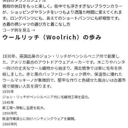
普段の休日をもっと楽しく。街中でも浮きすぎないブラウンカラー
が、ショッピングやランチをいつもより洒落た時間に変えてくれま
す。ロングパンツにも、あえてのショートパンツにも好相性です。
古着の柄シャツの選び方と着こなし方
コーデ例を見る →
ウールリッチ（Woolrich）の歩み
1830年、英国出身のジョン・リッチがペンシルベニア州で創業し
た、アメリカ最古のアウトドアウェアメーカーです。木こりやハンタ
ー向けの丈夫なウール織物から始まり、南北戦争では軍に毛布を供
給しました。赤と黒のバッファローチェック柄や、保温性に優れた
ウールマッキーノが象徴的で、堅牢な作りと色褪せた風合いは古着市
場で根強い人気を誇ります。
1830年
ジョン・リッチがペンシルベニア州に毛織物工場を設立。
1845年
新工場へ移転し生産を拡大。
1850年代
鉄道作業員らに向けハンティングウェアを展開。
1860年代