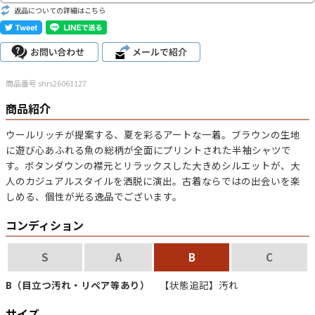
返品についての詳細はこちら
こだわりから探す
Search by Particular
サイズから探す（メンズ）
Search by Size
商品番号 shrs26061127
ジャケット
XS
S
M
L
XL
商品紹介
ウールリッチが提案する、夏を彩るアートな一着。ブラウンの生地
スウェット
XS
S
M
L
XL
に遊び心あふれる
魚の総柄
が全面にプリントされた半袖シャツで
す。ボタンダウンの襟元とリラックスした大きめシルエットが、大
長袖シャツ
XS
S
M
L
XL
人のカジュアルスタイルを洒脱に演出。古着ならではの出会いを楽
しめる、個性が光る逸品でございます。
半袖シャツ
XS
S
M
L
XL
コンディション
Tシャツ
XS
S
M
L
XL
S
A
B
C
W30以下
W31,W32
W33,W34
パンツ
B（目立つ汚れ・リペア等あり）
【状態追記】汚れ
W35,W36
W37以上
サイズ