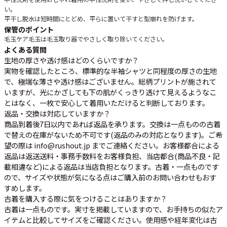
い。
平干し
脱水は短時間にとどめ、平らに置いて干すと型崩れを防げます。
保管のポイント
毛玉ケア
毛玉は毛玉取り器でやさしく取り除いてください。
よくある質問
生地の厚さや透け感はどのくらいですか？
実物を確認したところ、標準的な半袖シャツと同程度の厚さの生地
で、極端な薄さや透け感はございません。総柄プリントが施されて
いますが、光にかざしても下の肌がくっきり透けて見えるようなこ
とはなく、一枚で安心して着用いただけると判断しております。
返品・交換は対応していますか？
商品到着後7日以内であれば返品を承ります。交換は一点ものの古着
で替えの在庫がないため不可です(返品のみの対応となります)。ご希
望の際は info@rushout.jp までご連絡ください。お客様都合による
返品は返送送料・事務手数料をお客様負担、当店都合(商品不良・記
載相違など)による返品は当店負担となります。古着・一点ものです
ので、サイズや状態が気になる点はご購入前のお問い合わせもおす
すめします。
古着を購入する際に気をつけることはありますか？
古着は一点ものです。実寸を掲載していますので、お手持ちの似たア
イテムと比較してサイズをご確認ください。使用感や経年変化は古