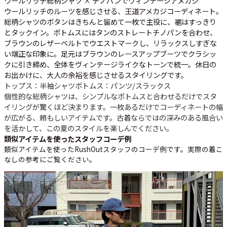
ウールリッチ総柄シャツ × チノパンでヴィンテージアメカジ
ウールリッチのルーツを感じさせる、王道アメカジコーディネート。
総柄シャツのボタンはきちんと留めて一枚で主役に、裾はすっきり
とタックイン。ボトムスにはタンのストレートチノパンを合わせ、
ブラウンのレザーベルトでウエストマークし、リラックスしすぎな
い端正な印象に。足元はブラウンのレースアップブーツでクラシッ
クに引き締め、全体をヴィンテージライクなトーンで統一。休日の
お出かけに、大人の余裕を感じさせるスタイリングです。
トップス：半袖シャツ
ボトムス：パンツ/スラックス
個性的な総柄シャツは、シンプルなボトムスと合わせるだけでスタ
イリングが驚くほど決まります。一枚あるだけでコーディネートの幅
が広がる、頼もしいアイテムです。古着ならではの深みのある風合い
を活かして、この夏のスタイルを楽しんでください。
類似アイテムを使ったスタッフコーデ例
類似アイテムを使ったRushOutスタッフのコーデ例です。実際の着こ
なしの参考にご覧ください。