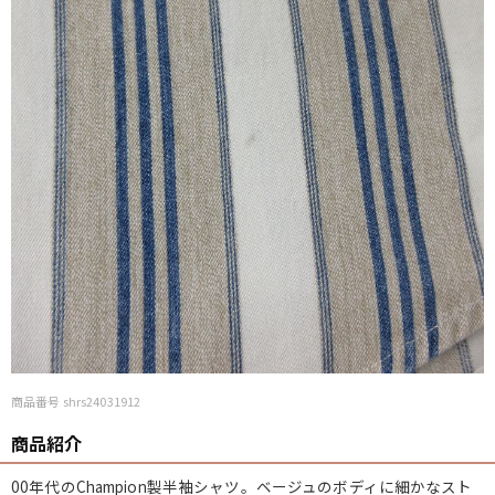
商品番号 shrs24031912
商品紹介
00年代の
Champion
製
半袖シャツ
。ベージュのボディに細かなスト