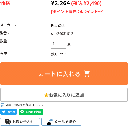
リーバイス
¥2,264
価格:
(税込 ¥2,490)
ック
[ポイント還元 24ポイント～]
ア行
カ行
サ行
タ行
メーカー：
RushOut
ナ行
ハ行
マ行
ラ行
型番：
shrs24031912
数量:
点
アイテムから探す
Search by Item
在庫:
残り1個！
ジャケット
スウェット
セーター
長袖シャツ
半袖シャツ
Tシャツ
パンツ
レディース
子供服
返品についての詳細はこちら
雑貨/小物