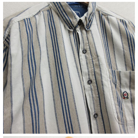
マニアックから探す
Search by Maniac
バンド
アニメ
映画
Tシャツ
Tシャツ
Tシャツ
USA製
ボロ
ミリタリー
すべてのマニアックを見る
年代から探す
Search by Period
90年代
80年代
70年代
60年代
50年代
40年代