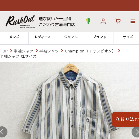
選び抜いた一点物
こだわり古着専門店
メンズ
レディース
ジャンル
ブランド
サイズ
TOP
半袖シャツ
半袖シャツ
Champion（チャンピオン）
半袖シャツ XLサイズ
ログイン
お気に入り
カート
店舗一覧
→
全国7店舗・公式通販の比較
12時までのご注文で当日出荷！
発送について
※対応不可：日祝、長期休暇、セール
絞り込