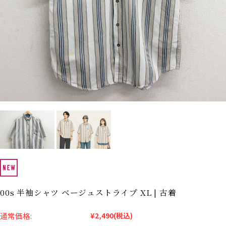
Search by Hotword
今週のHOTワード（7/29〜8/4）
1
Tシャツ USA製
2
映画
3
ミリタリー
4
スターウォーズ
5
ラルフローレン
6
大きいサイズ
7
アニメ
8
ディズニー
ブランドから探す
Search by Brand
ザ・ノース・フェイ
ラルフ ローレン
ス
チャンピオン
パタゴニア
カーハート
ディッキーズ
00s 半袖シャツ ベージュストライプ XL | 古着
アディダス
ナイキ
通常価格:
¥2,490
(税込)
ラッセル・アスレチ