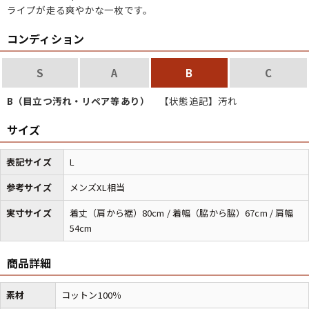
ライプが走る爽やかな一枚です。
コンディション
S
A
B
C
B（目立つ汚れ・リペア等あり）
【状態追記】汚れ
サイズ
表記サイズ
L
参考サイズ
メンズXL相当
実寸サイズ
着丈（肩から裾）80cm / 着幅（脇から脇）67cm / 肩幅
54cm
商品詳細
素材
コットン100％