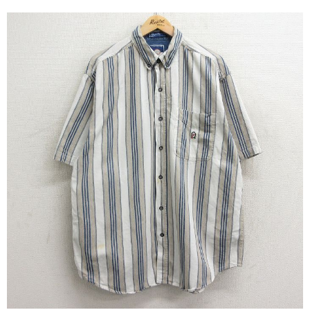
こだわりから探す
Search by Particular
サイズから探す（メンズ）
Search by Size
ジャケット
XS
S
M
L
XL
スウェット
XS
S
M
L
XL
長袖シャツ
XS
S
M
L
XL
半袖シャツ
XS
S
M
L
XL
Tシャツ
XS
S
M
L
XL
W30以下
W31,W32
W33,W34
パンツ
W35,W36
W37以上