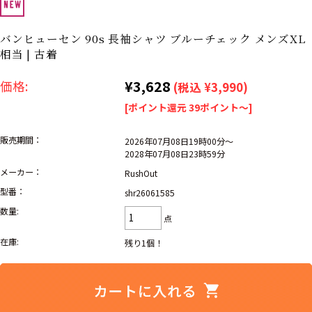
リーバイス
ック
バンヒューセン 90s 長袖シャツ ブルーチェック メンズXL
ア行
カ行
サ行
タ行
相当 | 古着
ナ行
ハ行
マ行
ラ行
¥3,628
価格:
(税込 ¥3,990)
[ポイント還元 39ポイント～]
アイテムから探す
Search by Item
販売期間：
2026年07月08日19時00分～
2028年07月08日23時59分
ジャケット
スウェット
セーター
メーカー：
RushOut
型番：
shr26061585
長袖シャツ
半袖シャツ
Tシャツ
数量:
点
パンツ
レディース
子供服
在庫:
残り1個！
雑貨/小物