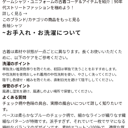
ゲームシャツ・ユニフォームの古着コーデ＆アイテムを紹介│90年
代ストリートファッションを極めよう！
詳しく見る →
このブランド/カテゴリの商品をもっと見る
長袖シャツ
~
お手入れ・お洗濯について
古着は素材や状態が一点ごとに異なります。長くお使いいただくた
めに、以下のケアをご参考ください。
洗濯のポイント
単独洗い推奨
色移りを防ぐため、初回は単独で洗うことをおすすめします。
中性洗剤を使用
おしゃれ着用の中性洗剤を使い、やさしく洗ってください。
陰干し
色褪せ・縮みを防ぐため、直射日光を避けて陰干ししてください。
保管のポイント
風通し
湿気を避け、風通しのよい場所で保管してください。
よくある質問
チェック柄や色味の具合、実際の風合いについて詳しく知りたいで
す。
ベースは柔らかな
ブルーのチェック柄
で、細かなラインが織りなす繊
細なパターンが特徴です。派手すぎず、それでいて一枚でサマになる
絶妙なバランスのデザインです。素材はコットン100%で、適度な厚