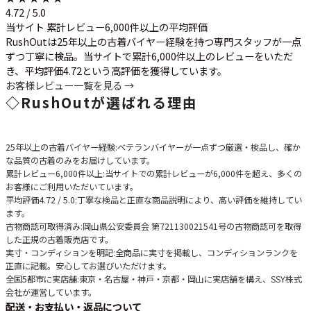
4.72 / 5.0
当サイト 累計レビュー6,000件以上の平均評価
RushOutは25年以上の古着バイヤー経験を持つ専門スタッフが一点
ずつ丁寧に検品。当サイトで累計6,000件以上のレビューをいただ
き、平均評価4.72という高評価を獲得しています。
お客様レビュー一覧を見る →
◇
RushOutが選ばれる理由
25年以上の古着バイヤー経験
:ベテランバイヤーが一点ずつ厳選・検品し、確か
な品質の古着のみをお届けしています。
累計レビュー6,000件以上
:当サイトでの累計レビューが6,000件を超え、多くの
お客様にご利用いただいています。
平均評価4.72 / 5.0
:丁寧な検品と正直な商品説明により、高い評価を維持してい
ます。
古物商認可取得済み
:岡山県公安委員会 第721130021541号の古物商認可を取得
した正規の古着販売店です。
実寸・コンディションを明記
:全商品に実寸を掲載し、コンディションランクを
正直に記載。安心してお選びいただけます。
全国5都市に実店舗
:東京・名古屋・神戸・京都・岡山に実店舗を構え、SSY株式
会社が運営しています。
配送・お支払い・返品について