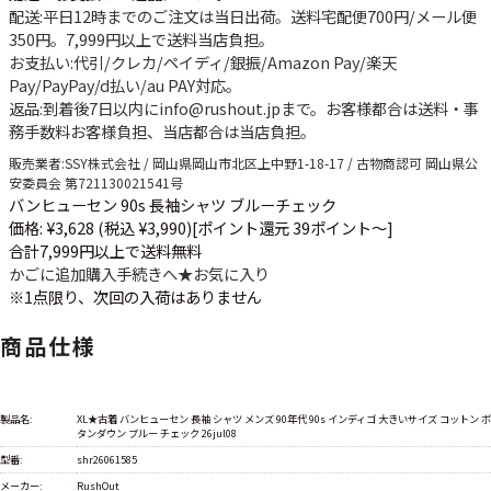
配送
:平日12時までのご注文は当日出荷。送料宅配便
700円
/メール便
350円
。
7,999円以上で送料当店負担
。
お支払い
:代引/クレカ/ペイディ/銀振/Amazon Pay/楽天
Pay/PayPay/d払い/au PAY対応。
返品
:到着後7日以内にinfo@rushout.jpまで。お客様都合は送料・事
務手数料お客様負担、当店都合は当店負担。
販売業者
:SSY株式会社 / 岡山県岡山市北区上中野1-18-17 / 古物商認可 岡山県公
安委員会 第721130021541号
バンヒューセン 90s 長袖シャツ ブルーチェック
価格: ¥3,628 (税込 ¥3,990)
[ポイント還元 39ポイント～]
合計7,999円以上で送料無料
かごに追加
購入手続きへ
★
お気に入り
※1点限り、次回の入荷はありません
商品仕様
製品名:
XL★古着 バンヒューセン 長袖 シャツ メンズ 90年代 90s インディゴ 大きいサイズ コットン ボ
タンダウン ブルー チェック 26jul08
型番:
shr26061585
メーカー:
RushOut