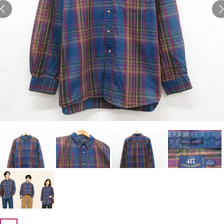
Search by Hotword
今週のHOTワード（7/29〜8/4）
1
Tシャツ USA製
2
映画
3
ミリタリー
4
スターウォーズ
5
ラルフローレン
6
大きいサイズ
7
アニメ
8
ディズニー
ブランドから探す
Search by Brand
ザ・ノース・フェイ
ラルフ ローレン
ス
チャンピオン
パタゴニア
カーハート
ディッキーズ
アディダス
ナイキ
ラッセル・アスレチ