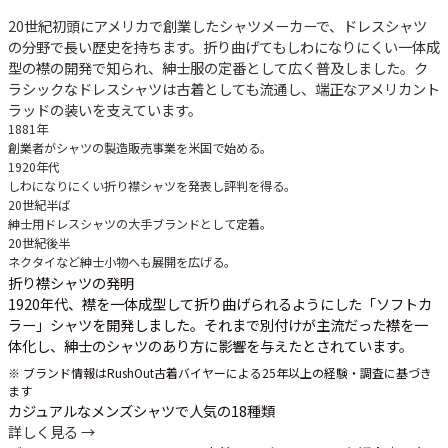
20世紀初頭にアメリカで創業したシャツメーカーで、ドレスシャツ
の分野で長い歴史を持ちます。折り曲げてもしわになりにくい一体成
型の襟の開発で知られ、紳士服の定番として広く普及しました。ク
ラシックなドレスシャツは古着としても流通し、端正なアメリカント
ラッドの装いを支えています。
1881年
創業者がシャツの製造販売事業を米国で始める。
1920年代
しわになりにくい折り襟シャツを発表し評判を得る。
20世紀半ば
紳士用ドレスシャツの大手ブランドとして定着。
20世紀後半
ネクタイなど紳士小物へも展開を広げる。
折り襟シャツの発明
1920年代、襟を一体成型して折り曲げられるようにした「ソフトカ
ラー」シャツを開発しました。それまで別付けが主流だった襟を一
体化し、紳士のシャツのあり方に影響を与えたとされています。
※ ブランド情報はRushOut古着バイヤーによる25年以上の経験・調査に基づき
ます
カジュアルなメンズシャツで人気の18種類
詳しく見る →