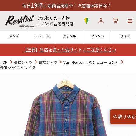
9時
に新商品掲載中！※店舗休業日除く
選び抜いた一点物
こだわり古着専門店
メンズ
レディース
ジャンル
ブランド
サイズ
【重要】当店を装った偽サイトにご注意ください
ログイン
お気に入り
カート
TOP
長袖シャツ
長袖シャツ
Van Heusen（バンヒューセン）
長袖シャツ XLサイズ
店舗一覧
→
全国7店舗・公式通販の比較
12時までのご注文で当日出荷！
発送について
※対応不可：日祝、長期休暇、セール
絞り込