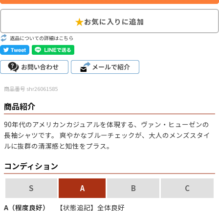
こだわりから探す
Search by Particular
返品についての詳細はこちら
サイズから探す（メンズ）
Search by Size
ジャケット
XS
S
M
L
XL
商品番号 shr26061585
スウェット
XS
S
M
L
XL
商品紹介
長袖シャツ
XS
S
M
L
XL
90年代のアメリカンカジュアルを体現する、
ヴァン・ヒューゼン
の
長袖シャツです。
爽やかなブルーチェックが、大人のメンズスタイ
半袖シャツ
XS
S
M
L
XL
ルに抜群の清潔感と知性をプラス。
Tシャツ
XS
S
M
L
XL
コンディション
W30以下
W31,W32
W33,W34
S
A
B
C
パンツ
W35,W36
W37以上
A（程度良好）
【状態追記】全体良好