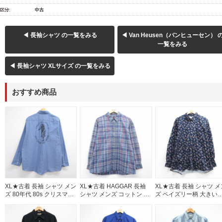
区分:
中古
◀ 長袖シャツ の一覧をみる
◀ Van Heusen（バンヒューセン） 
一覧をみる
◀ 長袖シャツ XLサイズ の一覧をみる
おすすめ商品
XL★古着 長袖 シャツ メン
XL★古着 HAGGAR 長袖
XL★古着 長袖 シャツ メ
ズ 80年代 80s クリスマス
シャツ メンズ コットン パ
ズ ペイズリー柄 大きい
大きいサイズ ロング丈
ープル チェック 26jul31
イズ ロング丈 コットン 
USA製 ライトブルー
イビー 26aug06
26jul30