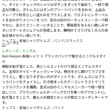
へ。ネイビーチェックのシャツはボタンをきっちり留めて、一枚で端
正な印象に。ボトムスにはタンのプリーツパンツを合わせ、上品な
ドレープで秋冬らしい温かみをプラスします。ウエストにレザーベル
トを合わせてメリハリをつけ、足元は白のローカットスニーカーで軽
やかに。あえてスニーカーにすることで、緊張感を与えない親しみや
すいスマートカジュアルが完成します。腕時計でさりげなく大人の余
裕を覗かせたい装いです。
トップス：長袖シャツ
ボトムス：パンツ/スラックス
レディース・ミニマル
Van Heusen 長袖シャツ × ブラックパンツで魅せるミニマルスタイ
ル
無駄を削ぎ落とした、色とシルエットだけで語るミニマルスタイ
ル。主役のネイビーチェックシャツは、襟元を少し開けてラフさを
プラスし、堅くなりすぎないのがポイントです。ボトムスにはブラ
ックパンツをチョイスし、引き締まったカラーコントラストでリラ
ックスバランスを構築。足元は白のミニマルスニーカーで統一感を
出しつつ、ブラウンのショルダーバッグだけを唯一のアクセントに。
削ぎ落とすことで、着る人の個性とセンスが際立つコーディネートで
す。
トップス：長袖シャツ
ボトムス：パンツ