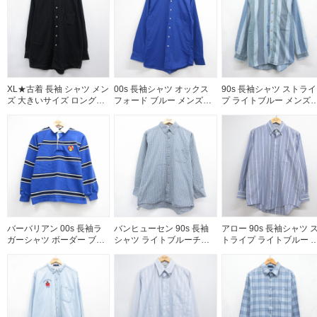
XL★古着 長袖 シャツ メン
00s 長袖シャツ オックス
90s 長袖シャツ ストライ
ズ 大きいサイズ ロング丈
フォード ブルー メンズM
プ ライトブルー メンズS
ブラック 26jul31
相当 | 古着
相当 | 古着
バーバリアン 00s 長袖ラ
バンヒューセン 90s 長袖
アロー 90s 長袖シャツ 
ガーシャツ ボーダー ブル
シャツ ライトブルーチェ
トライプ ライトブルー 
ー メンズS相当 | 古着
ック メンズXL相当 | 古着
ンズL相当 | 古着