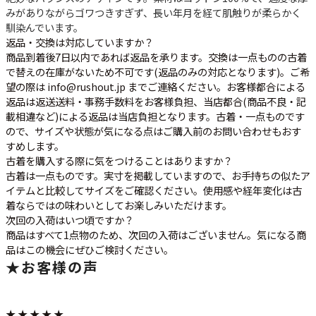
みがありながらゴワつきすぎず、長い年月を経て肌触りが柔らかく
馴染んでいます。
返品・交換は対応していますか？
商品到着後7日以内であれば返品を承ります。交換は一点ものの古着
で替えの在庫がないため不可です(返品のみの対応となります)。ご希
望の際は info@rushout.jp までご連絡ください。お客様都合による
返品は返送送料・事務手数料をお客様負担、当店都合(商品不良・記
載相違など)による返品は当店負担となります。古着・一点ものです
ので、サイズや状態が気になる点はご購入前のお問い合わせもおす
すめします。
古着を購入する際に気をつけることはありますか？
古着は一点ものです。実寸を掲載していますので、お手持ちの似たア
イテムと比較してサイズをご確認ください。使用感や経年変化は古
着ならではの味わいとしてお楽しみいただけます。
次回の入荷はいつ頃ですか？
商品はすべて1点物のため、次回の入荷はございません。気になる商
品はこの機会にぜひご検討ください。
★
お客様の声
★ ★ ★ ★ ★