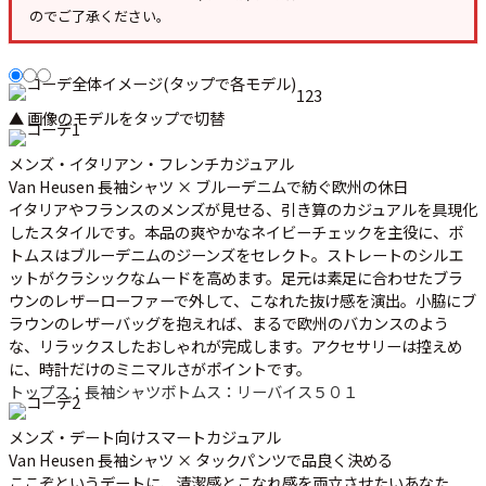
のでご了承ください。
1
2
3
▲ 画像のモデルをタップで切替
メンズ・イタリアン・フレンチカジュアル
Van Heusen 長袖シャツ × ブルーデニムで紡ぐ欧州の休日
イタリアやフランスのメンズが見せる、引き算のカジュアルを具現化
したスタイルです。本品の爽やかなネイビーチェックを主役に、ボ
トムスはブルーデニムのジーンズをセレクト。ストレートのシルエ
ットがクラシックなムードを高めます。足元は素足に合わせたブラ
ウンのレザーローファーで外して、こなれた抜け感を演出。小脇にブ
ラウンのレザーバッグを抱えれば、まるで欧州のバカンスのよう
な、リラックスしたおしゃれが完成します。アクセサリーは控えめ
に、時計だけのミニマルさがポイントです。
トップス：長袖シャツ
ボトムス：リーバイス５０１
メンズ・デート向けスマートカジュアル
Van Heusen 長袖シャツ × タックパンツで品良く決める
ここぞというデートに、清潔感とこなれ感を両立させたいあなた