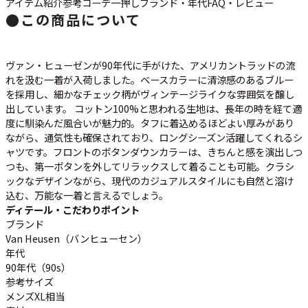
アイテム紹介
参考コーデ
一押し
ブランド・年代
FAQ・レビュー
●
この商品について
すべての年代を見る
ヴァン・ヒューゼンが90年代に手がけた、アメリカントラッドの流
れを汲む一着が入荷しました。
ベースカラーに清涼感のあるブルー
を採用し、細かなチェック柄がヴィンテージライクな雰囲気を醸し
週刊ラッシュアウト新聞
出しています。
コットン100%と思われる生地は、長年の時を経て適
度に馴染んだ風合いが魅力的。タフに着込めるほどよい厚みがあり
ながら、通気性も確保されており、ロングシーズン活躍してくれるシ
古着コラム
ャツです。フロントのボタンダウンカラーは、きちんと感を演出しつ
つも、第一ボタンを外してリラックスして着ることも可能。クラシ
ックなデザインながら、現代のカジュアルスタイルにも自然と溶け
メディア・イベント情報
込む、万能な一着と言えるでしょう。
ディテール・こだわりポイント
Youtube 古着屋Rush Out チャンネル
ブランド
Van Heusen（バンヒューセン）
年代
スタッフコーディネート
90年代（90s）
参考サイズ
メンズXL相当