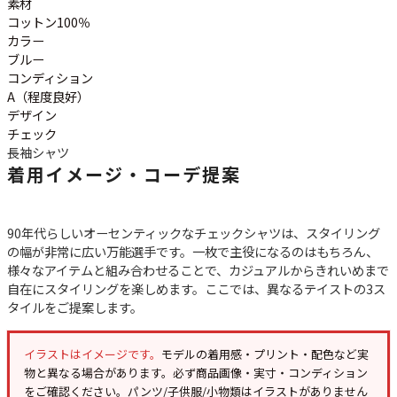
素材
ご利用案内
コットン100％
お客様の声
レビュー1万件突破
カラー
お気に入りリスト
ブルー
コンディション
会員登録
A（程度良好）
メルマガ登録
デザイン
会社概要
チェック
長袖シャツ
店舗一覧
着用イメージ・コーデ提案
古着卸売
特定商取引法に基づく表示
プライバシーポリシー
90年代らしいオーセンティックなチェックシャツは、スタイリング
の幅が非常に広い万能選手です。一枚で主役になるのはもちろん、
お問い合わせ
様々なアイテムと組み合わせることで、カジュアルからきれいめまで
自在にスタイリングを楽しめます。ここでは、異なるテイストの3ス
タイルをご提案します。
イラストはイメージです。
モデルの着用感・プリント・配色など実
物と異なる場合があります。必ず
商品画像・実寸・コンディション
をご確認ください。パンツ/子供服/小物類はイラストがありません