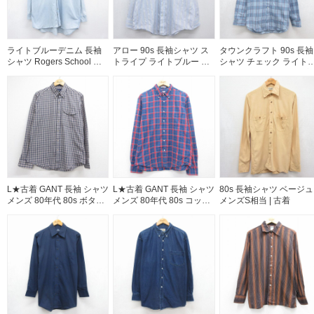
ライトブルーデニム 長袖
アロー 90s 長袖シャツ ス
タウンクラフト 90s 長袖
シャツ Rogers School メ
トライプ ライトブルー メ
シャツ チェック ライト
ンズXL相当 | 古着
ンズXL相当 | 古着
ルー メンズXL相当 | 古着
L★古着 GANT 長袖 シャツ
L★古着 GANT 長袖 シャツ
80s 長袖シャツ ベージュ
メンズ 80年代 80s ボタン
メンズ 80年代 80s コット
メンズS相当 | 古着
ダウン ベージュ チェック
ン ボタンダウン ネイビー
26jul30
チェック 26jul31