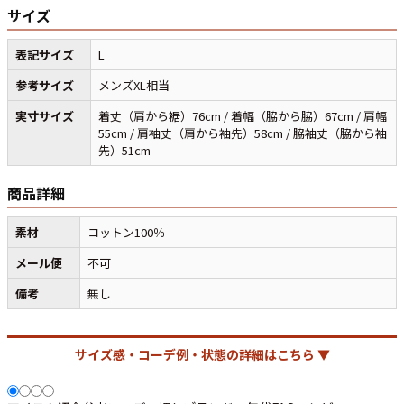
サイズ
マニアックから探す
表記サイズ
L
Search by Maniac
参考サイズ
メンズXL相当
バンド
アニメ
映画
実寸サイズ
着丈（肩から裾）76cm / 着幅（脇から脇）67cm / 肩幅
Tシャツ
Tシャツ
Tシャツ
55cm / 肩袖丈（肩から袖先）58cm / 脇袖丈（脇から袖
USA製
ボロ
ミリタリー
先）51cm
商品詳細
すべてのマニアックを見る
素材
コットン100％
メール便
不可
備考
無し
年代から探す
Search by Period
90年代
80年代
70年代
サイズ感・コーデ例・状態の詳細はこちら ▼
60年代
50年代
40年代