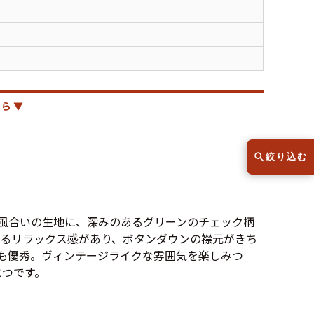
スウェット
セーター
半袖シャツ
Tシャツ
レディース
子供服
ら ▼
絞り込む
こだわりから探す
lar
た風合いの生地に、深みのあるグリーンのチェック柄
するリラックス感があり、ボタンダウンの襟元がきち
Size
サイズから探す（メンズ）
も優秀。ヴィンテージライクな雰囲気を楽しみつ
とつです。
XS
S
M
L
XL