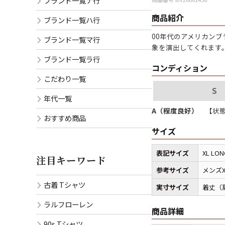
ブランド一覧ナ行
商品紹介
ブランド一覧ハ行
00年代のアメリカン
ブランド一覧マ行
象を演出してくれます
ブランド一覧ラ行
コンディション
こだわり一覧
S
年代一覧
A（程度良好）
【状態
おすすめ商品
サイズ
表記サイズ
XL LON
注目キーワード
参考サイズ
メンズ
古着 Tシャツ
実寸サイズ
着丈（肩
ラルフローレン
商品詳細
90s Tシャツ