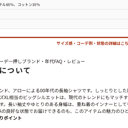
ジャケット
テル65％、コットン35％
長袖シャツ
パンツ
サイズ感・コーデ例・状態の詳細はこち
雑貨/小物
ーデ
一押し
ブランド・年代
FAQ・レビュー
について
Search by Particu
ンド、アローによる00年代の長袖シャツです。しっとりとし
ズXL相当のビッグシルエットは、現代のトレンドにもマッチ
Search by 
す。長い袖丈やゆとりのある身幅は、重ね着のインナーとして
Aの良好な状態でお届けできるのも、このアイテムの魅力のひ
りポイント
ジャケット