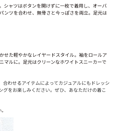
年代を見る
。シャツはボタンを開けずに一枚で着用し、オーバ
パンツを合わせ、無骨さと今っぽさを両立。足元は
ト新聞
かせた軽やかなレイヤードスタイル。袖をロールア
ニマルに。足元はクリーンなホワイトスニーカーで
ト情報
、合わせるアイテムによってカジュアルにもドレッシ
ush Out チャンネル
ングをお楽しみください。ぜひ、あなただけの着こ
ネート
い。