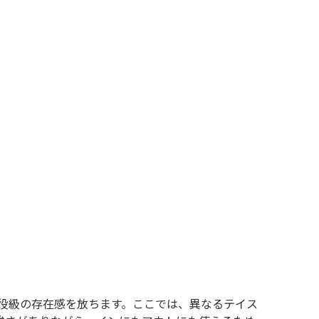
XS
S
M
L
XL
XS
S
M
L
XL
XS
S
M
L
XL
XS
S
M
L
XL
W30以下
W31,W32
W33,W34
W35,W36
W37以上
y Maniac
マニアックから探す
役級の存在感を放ちます。ここでは、異なるテイス
アニメ
映画