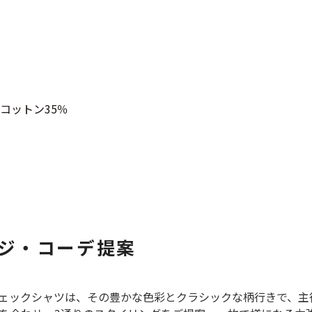
スウェット
長袖シャツ
コットン35％
半袖シャツ
Tシャツ
パンツ
ジ・コーデ提案
Search b
ェックシャツは、その豊かな色彩とクラシックな柄行きで、主
バンド