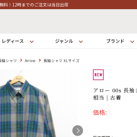
は当日出荷
レディース
ジャンル
ブランド
長袖シャツ
Arrow
長袖シャツ XLサイズ
ログイン
アロー 00s 長
店舗一覧
相当 | 古着
全国7店舗・公式通販の比較
価格:
発送について