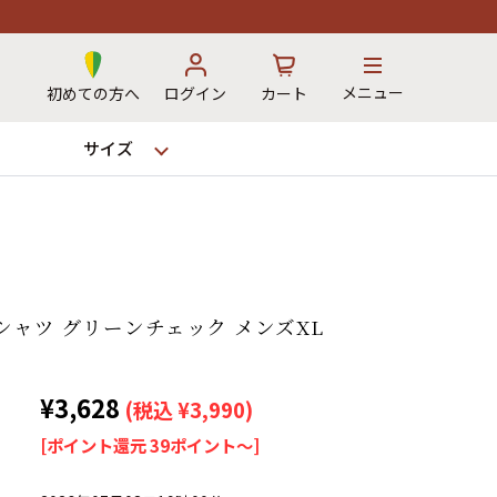
メニュー
初めての方へ
ログイン
カート
サイズ
お気に入り
カート
袖シャツ グリーンチェック メンズXL
→
¥3,628
(税込 ¥3,990)
12時までのご注文で当日出荷！
[ポイント還元 39ポイント～]
※対応不可：日祝、長期休暇、セール