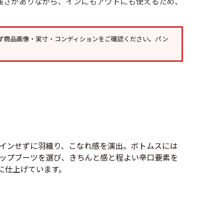
強さがありながら、インにもアウトにも使えるため、
Tシャツ
Tシャツ
ボロ
ミリタリー
ず
商品画像・実寸・コンディション
をご確認ください。パン
ニアックを見る
h by Period
年代から探す
インせずに羽織り、こなれ感を演出。ボトムスには
80年代
70年代
ップブーツを選び、きちんと感と程よい辛口要素を
に仕上げています。
50年代
40年代