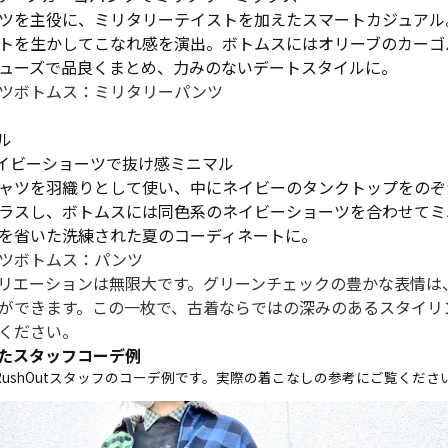
すべての
ツを主役に、ミリタリーテイストを加えたスマートカジュアル
トを生かしてこなれ感を演出。ボトムスにはオリーブのカーゴ
ューズで品良くまとめ、力みのないデートスタイルに。
ツ
ボトムス：ミリタリーパンツ
週刊ラッシュアウ
ル
古着コラム
 ネイビーショーツで抜け感ミニマル
ャツを羽織りとして使い、中にネイビーのタンクトップをのぞ
ラスし、ボトムスには同色系のネイビーショーツを合わせてミ
メディア・イベン
を省いた洗練された夏のコーディネートに。
ツ
ボトムス：パンツ
リエーションは無限大です。グリーンチェックの豊かな表情は
Youtube 古着屋R
ができます。この一枚で、古着ならではの深みのあるスタイリ
ください。
たスタッフコーデ例
スタッフコーディ
ushOutスタッフのコーデ例です。実際の着こなしの参考にご覧くださ
ご利用案内