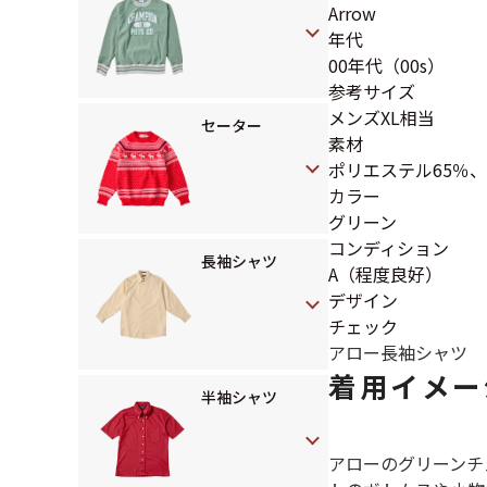
Arrow
年代
00年代（00s）
参考サイズ
メンズXL相当
セーター
素材
ポリエステル65％、
カラー
グリーン
コンディション
長袖シャツ
A（程度良好）
デザイン
チェック
アロー
長袖シャツ
着用イメー
半袖シャツ
アローのグリーンチ