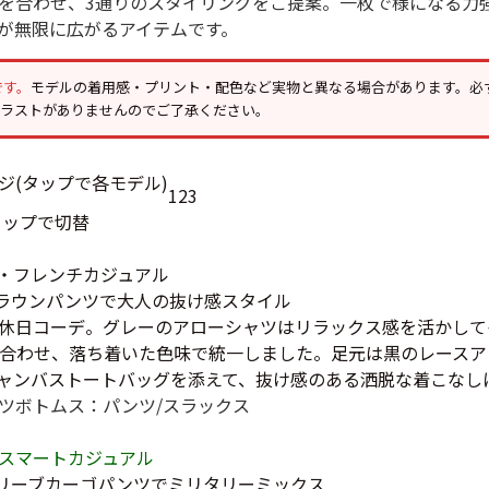
を合わせ、3通りのスタイリングをご提案。一枚で様になる力
Tシャツ
が無限に広がるアイテムです。
USA製
です。
モデルの着用感・プリント・配色など実物と異なる場合があります。必
イラストがありませんのでご了承ください。
すべてのマ
1
2
3
タップで切替
Searc
・フレンチカジュアル
 ブラウンパンツで大人の抜け感スタイル
休日コーデ。グレーのアローシャツはリラックス感を活かして
90年代
合わせ、落ち着いた色味で統一しました。足元は黒のレースア
ャンバストートバッグを添えて、抜け感のある洒脱な着こなし
ツ
ボトムス：パンツ/スラックス
60年代
スマートカジュアル
 オリーブカーゴパンツでミリタリーミックス