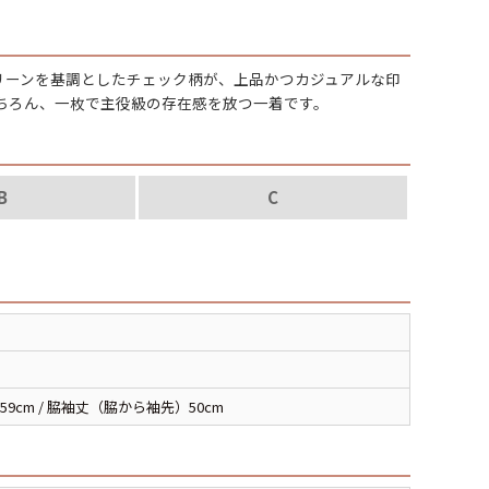
パタゴニア
グリーンを基調としたチェック柄が、上品かつカジュアルな印
ディッキーズ
ちろん、一枚で主役級の存在感を放つ一着です。
ナイキ
B
C
ラッセル・アスレチック
サ行
タ行
ナ行
ラ行
59cm / 脇袖丈（脇から袖先）50cm
イテムから探す