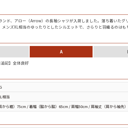
チャンピオン
ブランド、アロー（Arrow）の長袖シャツが入荷しました。落ち着いた
カーハート
。メンズXL相当のゆったりとしたシルエットで、さらりと羽織るのはも
アディダス
A
リーバイス
追記】全体良好
ア行
カ行
G
ハ行
マ行
XL相当
から裾）75cm / 着幅（脇から脇）65cm / 肩幅50cm / 肩袖丈（肩から袖先）
ア
Search by Item