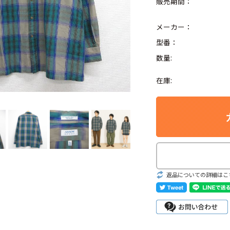
販売期間：
メーカー：
型番：
数量:
Search by Hotwor
在庫:
1
Tシャツ USA製
5
ラルフローレン
8
ディズニー
Search by Brand
返品についての詳細はこ
ラルフ ローレ