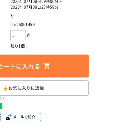
2026年07月08日19時00分～
2028年07月08日23時59分
リー
shr26061456
d
今週のHOTワード（7/29〜8/4）
点
残り1個！
2
映画
3
ミリタリー
4
スターウォーズ
6
大きいサイズ
7
アニメ
ブランドから探す
ちら
ン
ザ・ノース・フェイス