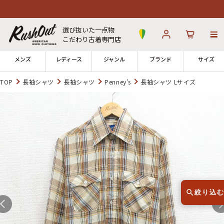
選び抜いた一点物
こだわり古着専門店
メンズ
レディース
ジャンル
ブランド
サイズ
TOP
長袖シャツ
長袖シャツ
Penney's
長袖シャツ Lサイズ
ログイン
お気に入り
カート
店舗一覧
→
全国7店舗・公式通販の比較
12時までのご注文で当日出荷！
発送について
※対応不可：日祝、長期休暇、セール
絞り込