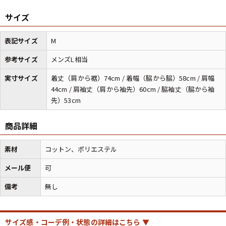
サイズ
マニアックから探す
Search by Maniac
表記サイズ
M
バンド
アニメ
映画
参考サイズ
メンズL相当
Tシャツ
Tシャツ
Tシャツ
実寸サイズ
着丈（肩から裾）74cm / 着幅（脇から脇）58cm / 肩幅
USA製
ボロ
ミリタリー
44cm / 肩袖丈（肩から袖先）60cm / 脇袖丈（脇から袖
先）53cm
すべてのマニアックを見る
商品詳細
素材
コットン、ポリエステル
メール便
可
年代から探す
Search by Period
備考
無し
90年代
80年代
70年代
サイズ感・コーデ例・状態の詳細はこちら ▼
60年代
50年代
40年代