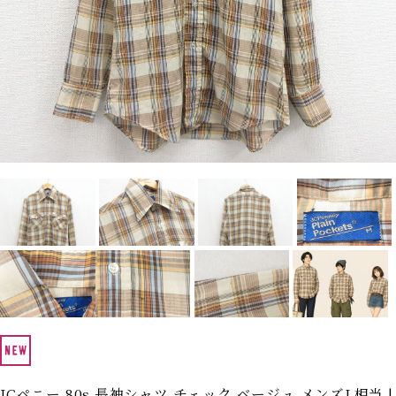
Search by Hotword
今週のHOTワード（7/29〜8/4）
1
Tシャツ USA製
2
映画
3
ミリタリー
4
スターウォーズ
5
ラルフローレン
6
大きいサイズ
7
アニメ
8
ディズニー
ブランドから探す
Search by Brand
ザ・ノース・フェイ
ラルフ ローレン
ス
チャンピオン
パタゴニア
カーハート
ディッキーズ
アディダス
ナイキ
ラッセル・アスレチ
JCペニー 80s 長袖シャツ チェック ベージュ メンズL相当 |