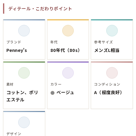
ご利用案内
ディテール・こだわりポイント
お客様の声
レビュー1万件突破
お気に入りリスト
会員登録
メルマガ登録
ブランド
年代
参考サイズ
会社概要
Penney's
80年代（80s）
メンズL相当
店舗一覧
古着卸売
特定商取引法に基づく表示
プライバシーポリシー
素材
カラー
コンディション
お問い合わせ
コットン、ポリ
ベージュ
A（程度良好）
エステル
デザイン