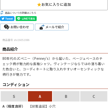
こだわりから探す
Search by Particular
返品についての詳細はこちら
サイズから探す（メンズ）
Search by Size
ジャケット
XS
S
M
L
XL
商品番号 shr26052086
スウェット
XS
S
M
L
XL
商品紹介
長袖シャツ
XS
S
M
L
XL
80年代の
JCペニー（Penney's）
から届いた、ベージュベースのチ
ェック柄が魅力的な長袖シャツ。ヴィンテージならではの落ち着い
半袖シャツ
XS
S
M
L
XL
た色合いと、コーディネートに取り入れやすいオーセンティックな
柄行きが魅力です。
Tシャツ
XS
S
M
L
XL
コンディション
W30以下
W31,W32
W33,W34
パンツ
S
A
B
C
W35,W36
W37以上
A（程度良好）
【状態追記】小穴