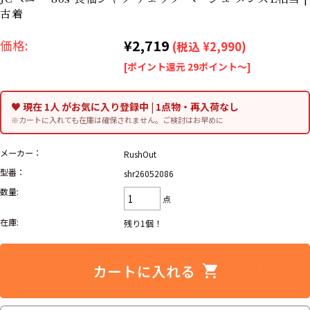
リーバイス
ック
古着
¥2,719
価格:
ア行
カ行
サ行
タ行
(税込 ¥2,990)
[ポイント還元 29ポイント～]
ナ行
ハ行
マ行
ラ行
♥ 現在 1人 がお気に入り登録中 | 1点物・再入荷なし
※カートに入れても在庫は確保されません。ご検討はお早めに
アイテムから探す
Search by Item
メーカー：
RushOut
ジャケット
スウェット
セーター
型番：
shr26052086
数量:
点
長袖シャツ
半袖シャツ
Tシャツ
在庫:
残り1個！
パンツ
レディース
子供服
雑貨/小物