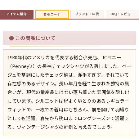
アイテム紹介
ブランド・年代
FAQ・レビュー
参考コーデ
すべての年代を見る
●
この商品について
週刊ラッシュアウト新聞
1980年代のアメリカを代表する総合小売店、JCペニー
古着コラム
（Penney's）の長袖チェックシャツが入荷しました。ベー
ジュを基調にしたチェック柄は、派手すぎず、それでいて
メディア・イベント情報
存在感のあるデザイン。長い年月を経て生まれた独特の風
合いが、現代の量産品にはない落ち着いた雰囲気を醸し出
Youtube 古着屋Rush Out チャンネル
しています。シルエットは程よくゆとりのあるレギュラー
フィットで、一枚での着用はもちろん、前を開けて羽織り
スタッフコーディネート
としても活躍。春先から秋口までロングシーズンで活躍す
る、ヴィンテージシャツの好例と言えるでしょう。