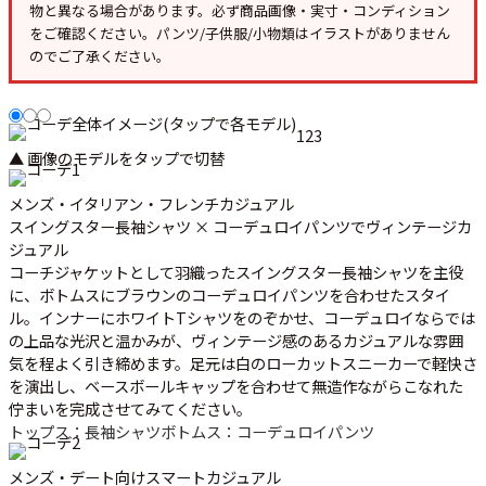
物と異なる場合があります。必ず
商品画像・実寸・コンディション
をご確認ください。パンツ/子供服/小物類はイラストがありません
のでご了承ください。
1
2
3
▲ 画像のモデルをタップで切替
メンズ・イタリアン・フレンチカジュアル
スイングスター長袖シャツ × コーデュロイパンツでヴィンテージカ
ジュアル
コーチジャケットとして羽織ったスイングスター長袖シャツを主役
に、ボトムスにブラウンのコーデュロイパンツを合わせたスタイ
ル。インナーにホワイトTシャツをのぞかせ、コーデュロイならでは
の上品な光沢と温かみが、ヴィンテージ感のあるカジュアルな雰囲
気を程よく引き締めます。足元は白のローカットスニーカーで軽快さ
を演出し、ベースボールキャップを合わせて無造作ながらこなれた
佇まいを完成させてみてください。
トップス：長袖シャツ
ボトムス：コーデュロイパンツ
メンズ・デート向けスマートカジュアル