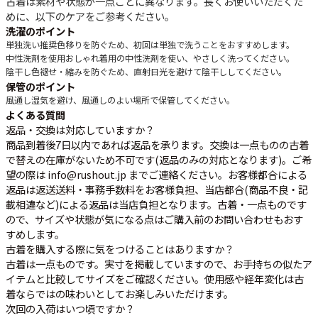
古着は素材や状態が一点ごとに異なります。長くお使いいただくた
めに、以下のケアをご参考ください。
洗濯のポイント
単独洗い推奨
色移りを防ぐため、初回は単独で洗うことをおすすめします。
中性洗剤を使用
おしゃれ着用の中性洗剤を使い、やさしく洗ってください。
陰干し
色褪せ・縮みを防ぐため、直射日光を避けて陰干ししてください。
保管のポイント
風通し
湿気を避け、風通しのよい場所で保管してください。
よくある質問
返品・交換は対応していますか？
商品到着後7日以内であれば返品を承ります。交換は一点ものの古着
で替えの在庫がないため不可です(返品のみの対応となります)。ご希
望の際は info@rushout.jp までご連絡ください。お客様都合による
返品は返送送料・事務手数料をお客様負担、当店都合(商品不良・記
載相違など)による返品は当店負担となります。古着・一点ものです
ので、サイズや状態が気になる点はご購入前のお問い合わせもおす
すめします。
古着を購入する際に気をつけることはありますか？
古着は一点ものです。実寸を掲載していますので、お手持ちの似たア
イテムと比較してサイズをご確認ください。使用感や経年変化は古
着ならではの味わいとしてお楽しみいただけます。
次回の入荷はいつ頃ですか？