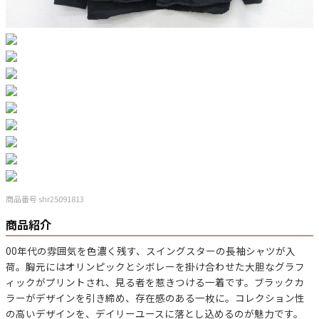
マニアックから探す
Search by Maniac
バンド
アニメ
映画
Tシャツ
Tシャツ
Tシャツ
USA製
ボロ
ミリタリー
すべてのマニアックを見る
商品番号 shr25091813
商品紹介
年代から探す
Search by Period
00年代の雰囲気を色濃く残す、スイングスターの長袖シャツが入
荷。胸元にはオリンピックとシボレーを掛け合わせた大胆なグラフ
90年代
80年代
70年代
ィックがプリントされ、見る者を惹きつける一着です。ブラックカ
ラーがデザインを引き締め、存在感のある一枚に。コレクション性
の高いデザインを、デイリーユースに落とし込めるのが魅力です。
60年代
50年代
40年代