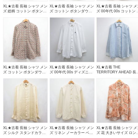
XL★古着 長袖 シャツ メン
XL★古着 長袖 シャツ メン
XL★古着 長袖 シャツ メ
ズ 総柄 コットン ボタンダ
ズ コットン ボタンダウン
ズ 00年代 00s コットン 
ウン ネイビー 26aug07
ネイビー チェック
タンダウン バーガンディ
26aug07
26aug07
XL★古着 長袖 シャツ メン
XL★古着 長袖 シャツ メン
XL★古着 THE
ズ コットン ボタンダウン
ズ 00年代 00s ディズニー
TERRITORY AHEAD 長
ベージュ 26aug07
ミッキー 大きいサイズ ロ
シャツ メンズ 00年代 00
ング丈 コットン ボタンダ
大きいサイズ ロング丈リ
ウン ホワイト 26aug07
ネン ホワイト ストライ
【spe】 26aug07
XL★古着 長袖 シャツ メン
XL★古着 長袖 シャツ メン
XL★古着 長袖 シャツ メ
ズ シルク スタンドカラー
ズ リネン ノーカラー ベー
ズ 花 大きいサイズ ロン
イエロー 26aug07
ジュ【spe】 26aug07
丈 レーヨン オレンジ