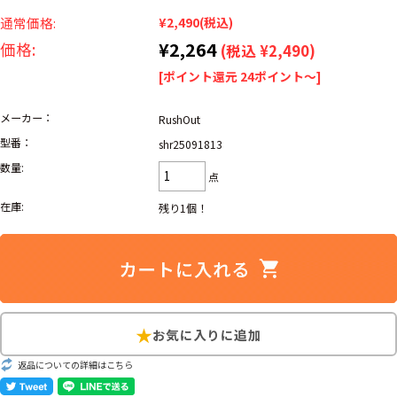
リーバイス
ック
通常価格:
¥2,490
(税込)
¥2,264
価格:
(税込 ¥2,490)
ア行
カ行
サ行
タ行
[ポイント還元 24ポイント～]
ナ行
ハ行
マ行
ラ行
メーカー：
RushOut
型番：
shr25091813
アイテムから探す
Search by Item
数量:
点
在庫:
残り1個！
ジャケット
スウェット
セーター
長袖シャツ
半袖シャツ
Tシャツ
パンツ
レディース
子供服
雑貨/小物
返品についての詳細はこちら