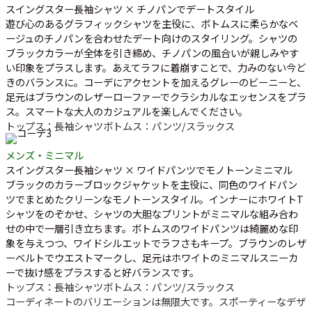
スイングスター長袖シャツ × チノパンでデートスタイル
遊び心のあるグラフィックシャツを主役に、ボトムスに柔らかなベ
ージュのチノパンを合わせたデート向けのスタイリング。シャツの
ブラックカラーが全体を引き締め、チノパンの風合いが親しみやす
い印象をプラスします。あえてラフに着崩すことで、力みのない今ど
きのバランスに。コーデにアクセントを加えるグレーのビーニーと、
足元はブラウンのレザーローファーでクラシカルなエッセンスをプラ
ス。スマートな大人のカジュアルを楽しんでください。
トップス：長袖シャツ
ボトムス：パンツ/スラックス
メンズ・ミニマル
スイングスター長袖シャツ × ワイドパンツでモノトーンミニマル
ブラックのカラーブロックジャケットを主役に、同色のワイドパン
ツでまとめたクリーンなモノトーンスタイル。インナーにホワイトT
シャツをのぞかせ、シャツの大胆なプリントがミニマルな組み合わ
せの中で一層引き立ちます。ボトムスのワイドパンツは綺麗めな印
象を与えつつ、ワイドシルエットでラフさもキープ。ブラウンのレザ
ーベルトでウエストマークし、足元はホワイトのミニマルスニーカ
ーで抜け感をプラスすると好バランスです。
トップス：長袖シャツ
ボトムス：パンツ/スラックス
コーディネートのバリエーションは無限大です。スポーティーなデザ