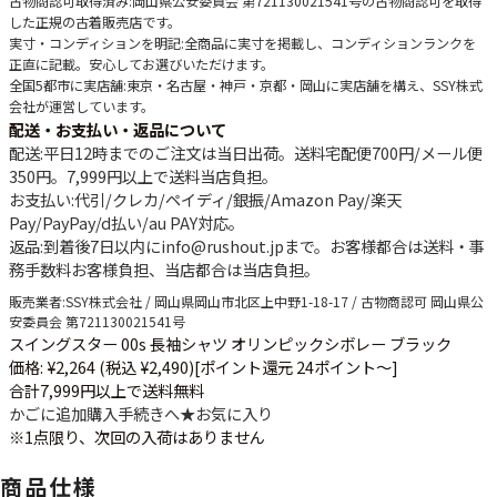
古物商認可取得済み
:岡山県公安委員会 第721130021541号の古物商認可を取得
した正規の古着販売店です。
実寸・コンディションを明記
:全商品に実寸を掲載し、コンディションランクを
正直に記載。安心してお選びいただけます。
全国5都市に実店舗
:東京・名古屋・神戸・京都・岡山に実店舗を構え、SSY株式
会社が運営しています。
配送・お支払い・返品について
配送
:平日12時までのご注文は当日出荷。送料宅配便
700円
/メール便
350円
。
7,999円以上で送料当店負担
。
お支払い
:代引/クレカ/ペイディ/銀振/Amazon Pay/楽天
Pay/PayPay/d払い/au PAY対応。
返品
:到着後7日以内にinfo@rushout.jpまで。お客様都合は送料・事
務手数料お客様負担、当店都合は当店負担。
販売業者
:SSY株式会社 / 岡山県岡山市北区上中野1-18-17 / 古物商認可 岡山県公
安委員会 第721130021541号
スイングスター 00s 長袖シャツ オリンピックシボレー ブラック
価格: ¥2,264 (税込 ¥2,490)
[ポイント還元 24ポイント～]
合計7,999円以上で送料無料
かごに追加
購入手続きへ
★
お気に入り
※1点限り、次回の入荷はありません
商品仕様