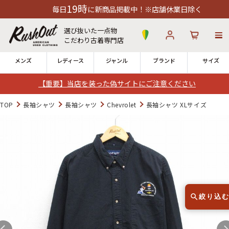
19時
日
に新商品掲載中！※店舗休業日除く
選び抜いた一点物
こだわり古着専門店
メンズ
レディース
ジャンル
ブランド
サイズ
【重要】当店を装った偽サイトにご注意ください
ログイン
お気に入り
カート
TOP
長袖シャツ
長袖シャツ
Chevrolet
長袖シャツ XLサイズ
店舗一覧
→
全国7店舗・公式通販の比較
12時までのご注文で当日出荷！
発送について
※対応不可：日祝、長期休暇、セール
絞り込