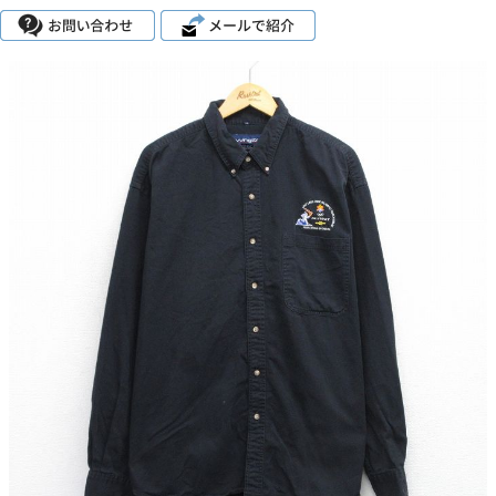
こだわりから探す
Search by Particular
サイズから探す（メンズ）
Search by Size
ジャケット
XS
S
M
L
XL
スウェット
XS
S
M
L
XL
長袖シャツ
XS
S
M
L
XL
半袖シャツ
XS
S
M
L
XL
Tシャツ
XS
S
M
L
XL
W30以下
W31,W32
W33,W34
パンツ
W35,W36
W37以上