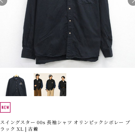
Search by Hotword
今週のHOTワード（7/29〜8/4）
1
Tシャツ USA製
2
映画
3
ミリタリー
4
スターウォーズ
5
ラルフローレン
6
大きいサイズ
7
アニメ
8
ディズニー
ブランドから探す
Search by Brand
ザ・ノース・フェイ
ラルフ ローレン
ス
チャンピオン
パタゴニア
カーハート
ディッキーズ
アディダス
ナイキ
スイングスター 00s 長袖シャツ オリンピックシボレー ブ
ラック XL | 古着
ラッセル・アスレチ