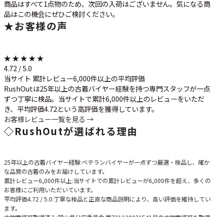
商品はすべて1点物のため、次回の入荷はございません。気になる商
品はこの機会にぜひご検討ください。
★
お客様の声
★ ★ ★ ★ ★
4.72 / 5.0
当サイト 累計レビュー6,000件以上の平均評価
RushOutは25年以上の古着バイヤー経験を持つ専門スタッフが一点
ずつ丁寧に検品。当サイトで累計6,000件以上のレビューをいただ
き、平均評価4.72という高評価を獲得しています。
お客様レビュー一覧を見る →
◇
RushOutが選ばれる理由
25年以上の古着バイヤー経験
:ベテランバイヤーが一点ずつ厳選・検品し、確か
な品質の古着のみをお届けしています。
累計レビュー6,000件以上
:当サイトでの累計レビューが6,000件を超え、多くの
お客様にご利用いただいています。
平均評価4.72 / 5.0
:丁寧な検品と正直な商品説明により、高い評価を維持してい
ます。