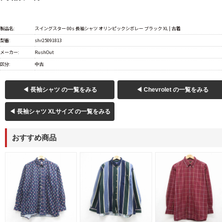
製品名:
スイングスター 00s 長袖シャツ オリンピックシボレー ブラック XL | 古着
型番:
shr25091813
メーカー:
RushOut
区分:
中古
◀ 長袖シャツ の一覧をみる
◀ Chevrolet の一覧をみる
◀ 長袖シャツ XLサイズ の一覧をみる
おすすめ商品