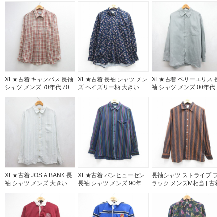
26aug07
XL★古着 キャンパス 長袖
XL★古着 長袖 シャツ メン
XL★古着 ペリーエリス 
シャツ メンズ 70年代 70s
ズ ペイズリー柄 大きいサ
袖 シャツ メンズ 00年代
大きいサイズ ベージュ チ
イズ ロング丈 コットン ネ
00s 大きいサイズ ロング
ェック 26aug07
イビー 26aug06
丈 リネン グレー【spe】
26aug07
XL★古着 JOS A BANK 長
XL★古着 バンヒューセン
長袖シャツ ストライプ 
袖 シャツ メンズ 大きいサ
長袖 シャツ メンズ 90年代
ラック メンズM相当 | 古
イズ リネン ホワイト スト
90s コットン ネイビー ス
ライプ 26aug07
トライプ 26aug07