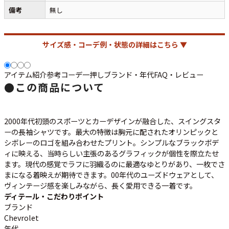
ご利用案内
備考
無し
お客様の声
レビュー1万件突破
お気に入りリスト
サイズ感・コーデ例・状態の詳細はこちら ▼
会員登録
メルマガ登録
会社概要
アイテム紹介
参考コーデ
一押し
ブランド・年代
FAQ・レビュー
●
この商品について
店舗一覧
古着卸売
特定商取引法に基づく表示
2000年代初頭のスポーツとカーデザインが融合した、スイングスタ
プライバシーポリシー
ーの長袖シャツです。最大の特徴は胸元に配されたオリンピックと
シボレーのロゴを組み合わせたプリント。シンプルなブラックボデ
お問い合わせ
ィに映える、当時らしい主張のあるグラフィックが個性を際立たせ
ます。現代の感覚でラフに羽織るのに最適なゆとりがあり、一枚でさ
まになる着映えが期待できます。00年代のユーズドウェアとして、
ヴィンテージ感を楽しみながら、長く愛用できる一着です。
ディテール・こだわりポイント
ブランド
Chevrolet
年代