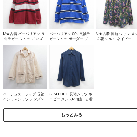
M★古着 バーバリアン 長
バーバリアン 00s 長袖ラ
M★古着 長袖 シャツ メ
袖 ラガー シャツ メンズ
ガーシャツ ボーダー ブル
ズ 花 シルク ネイビー
90年代 90s SAINT
ー メンズS相当 | 古着
26aug07
CHARLES COLLEGE カナ
ダ製 バーバリアン
26aug07
ベージュストライプ 長袖
STAFFORD 長袖シャツ ネ
パジャマシャツ メンズM相
イビー メンズM相当 | 古着
当 | 古着
もっとみる