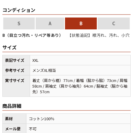
コンディション
すべての年代を見る
S
A
B
C
B（目立つ汚れ・リペア等あり）
【状態追記】襟汚れ、汚れ、小穴
週刊ラッシュアウト新聞
サイズ
表記サイズ
XXL
古着コラム
参考サイズ
メンズXL相当
メディア・イベント情報
実寸サイズ
着丈（肩から裾）77cm / 着幅（脇から脇）73cm / 肩幅
58cm / 肩袖丈（肩から袖先）64cm / 脇袖丈（脇から袖
先）57cm
Youtube 古着屋Rush Out チャンネル
商品詳細
スタッフコーディネート
素材
コットン100％
メール便
不可