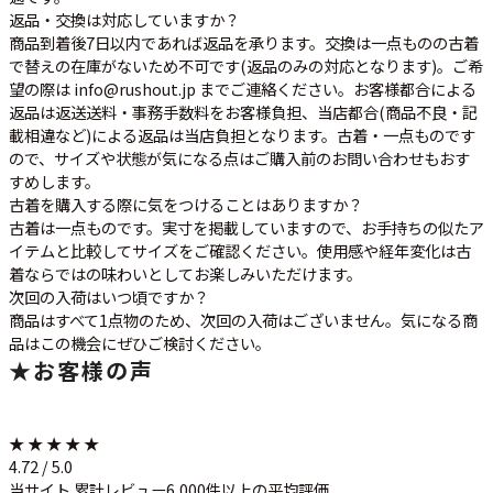
返品・交換は対応していますか？
商品到着後7日以内であれば返品を承ります。交換は一点ものの古着
で替えの在庫がないため不可です(返品のみの対応となります)。ご希
望の際は info@rushout.jp までご連絡ください。お客様都合による
返品は返送送料・事務手数料をお客様負担、当店都合(商品不良・記
載相違など)による返品は当店負担となります。古着・一点ものです
ので、サイズや状態が気になる点はご購入前のお問い合わせもおす
すめします。
古着を購入する際に気をつけることはありますか？
古着は一点ものです。実寸を掲載していますので、お手持ちの似たア
イテムと比較してサイズをご確認ください。使用感や経年変化は古
着ならではの味わいとしてお楽しみいただけます。
次回の入荷はいつ頃ですか？
商品はすべて1点物のため、次回の入荷はございません。気になる商
品はこの機会にぜひご検討ください。
★
お客様の声
★ ★ ★ ★ ★
4.72 / 5.0
当サイト 累計レビュー6,000件以上の平均評価