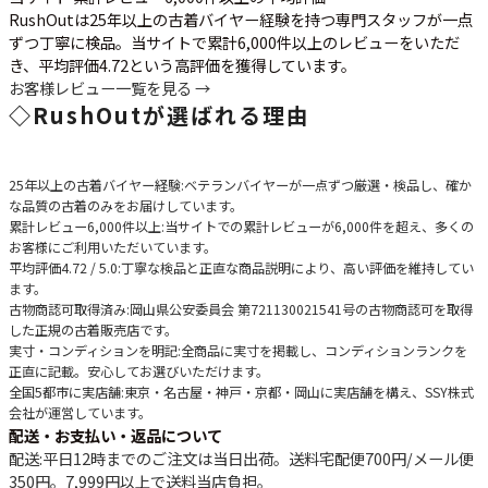
RushOutは25年以上の古着バイヤー経験を持つ専門スタッフが一点
ずつ丁寧に検品。当サイトで累計6,000件以上のレビューをいただ
き、平均評価4.72という高評価を獲得しています。
お客様レビュー一覧を見る →
◇
RushOutが選ばれる理由
25年以上の古着バイヤー経験
:ベテランバイヤーが一点ずつ厳選・検品し、確か
な品質の古着のみをお届けしています。
累計レビュー6,000件以上
:当サイトでの累計レビューが6,000件を超え、多くの
お客様にご利用いただいています。
平均評価4.72 / 5.0
:丁寧な検品と正直な商品説明により、高い評価を維持してい
ます。
古物商認可取得済み
:岡山県公安委員会 第721130021541号の古物商認可を取得
した正規の古着販売店です。
実寸・コンディションを明記
:全商品に実寸を掲載し、コンディションランクを
正直に記載。安心してお選びいただけます。
全国5都市に実店舗
:東京・名古屋・神戸・京都・岡山に実店舗を構え、SSY株式
会社が運営しています。
配送・お支払い・返品について
配送
:平日12時までのご注文は当日出荷。送料宅配便
700円
/メール便
350円
。
7,999円以上で送料当店負担
。