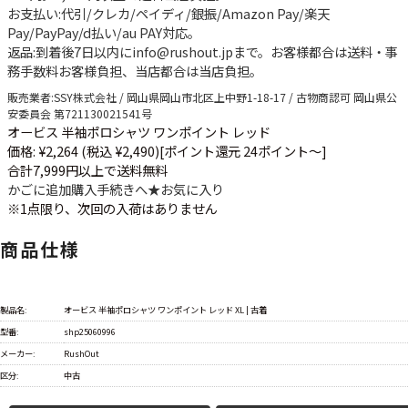
お支払い
:代引/クレカ/ペイディ/銀振/Amazon Pay/楽天
Pay/PayPay/d払い/au PAY対応。
返品
:到着後7日以内にinfo@rushout.jpまで。お客様都合は送料・事
務手数料お客様負担、当店都合は当店負担。
販売業者
:SSY株式会社 / 岡山県岡山市北区上中野1-18-17 / 古物商認可 岡山県公
安委員会 第721130021541号
オービス 半袖ポロシャツ ワンポイント レッド
価格: ¥2,264 (税込 ¥2,490)
[ポイント還元 24ポイント～]
合計7,999円以上で送料無料
かごに追加
購入手続きへ
★
お気に入り
※1点限り、次回の入荷はありません
商品仕様
製品名:
オービス 半袖ポロシャツ ワンポイント レッド XL | 古着
型番:
shp25060996
メーカー:
RushOut
区分:
中古