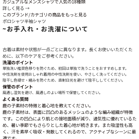
カジュアルなメンズシャツで人気の18種類
詳しく見る →
このブランド/カテゴリの商品をもっと見る
ポロシャツ
半袖シャツ
~
お手入れ・お洗濯について
古着は素材や状態が一点ごとに異なります。長くお使いいただくた
めに、以下のケアをご参考ください。
洗濯のポイント
単独洗い推奨
色移りを防ぐため、初回は単独で洗うことをおすすめします。
中性洗剤を使用
おしゃれ着用の中性洗剤を使い、やさしく洗ってください。
陰干し
色褪せ・縮みを防ぐため、直射日光を避けて陰干ししてください。
保管のポイント
風通し
湿気を避け、風通しのよい場所で保管してください。
よくある質問
鹿の子素材の特徴と着心地を教えてください。
鹿の子素材は、表面に凹凸のあるメッシュのような編み組織が特徴
です。この凹凸により肌との接地面積が減り、通気性に優れているた
め、暑い季節でもさらりとした着心地が続きます。また吸湿性も高
く、汗を素早く吸収・発散してくれるので、アクティブなシーンに最
適です。