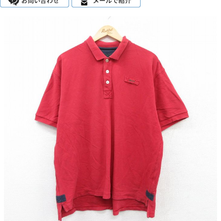
こだわりから探す
Search by Particular
サイズから探す（メンズ）
Search by Size
ジャケット
XS
S
M
L
XL
スウェット
XS
S
M
L
XL
長袖シャツ
XS
S
M
L
XL
半袖シャツ
XS
S
M
L
XL
Tシャツ
XS
S
M
L
XL
W30以下
W31,W32
W33,W34
パンツ
W35,W36
W37以上