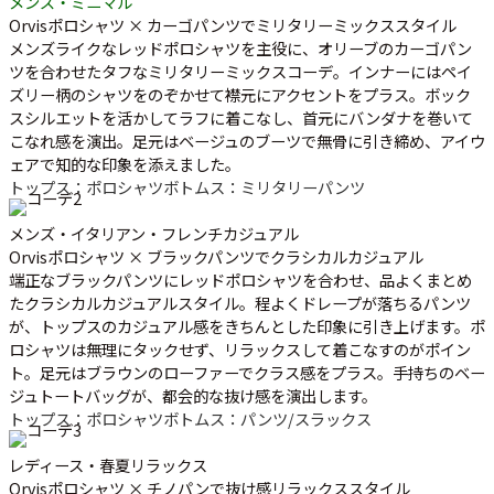
メンズ・ミニマル
Orvisポロシャツ × カーゴパンツでミリタリーミックススタイル
メンズライクなレッドポロシャツを主役に、オリーブのカーゴパン
ツを合わせたタフなミリタリーミックスコーデ。インナーにはペイ
ズリー柄のシャツをのぞかせて襟元にアクセントをプラス。ボック
スシルエットを活かしてラフに着こなし、首元にバンダナを巻いて
こなれ感を演出。足元はベージュのブーツで無骨に引き締め、アイウ
ェアで知的な印象を添えました。
トップス：ポロシャツ
ボトムス：ミリタリーパンツ
メンズ・イタリアン・フレンチカジュアル
Orvisポロシャツ × ブラックパンツでクラシカルカジュアル
端正なブラックパンツにレッドポロシャツを合わせ、品よくまとめ
たクラシカルカジュアルスタイル。程よくドレープが落ちるパンツ
が、トップスのカジュアル感をきちんとした印象に引き上げます。ポ
ロシャツは無理にタックせず、リラックスして着こなすのがポイン
ト。足元はブラウンのローファーでクラス感をプラス。手持ちのベー
ジュトートバッグが、都会的な抜け感を演出します。
トップス：ポロシャツ
ボトムス：パンツ/スラックス
レディース・春夏リラックス
Orvisポロシャツ × チノパンで抜け感リラックススタイル