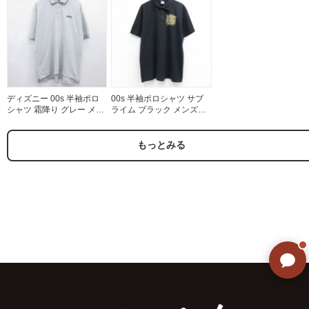
ディズニー 00s 半袖ポロ
00s 半袖ポロシャツ サブ
シャツ 霜降り グレー メン
ライム ブラック メンズXL
ズXL相当 | 古着
相当 | 古着
もっとみる
ご不明な点はありませんか? AIが
すぐにお答えします