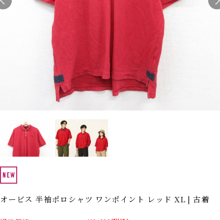
Search by Hotword
今週のHOTワード（7/29〜8/4）
1
Tシャツ USA製
2
映画
3
ミリタリー
4
スターウォーズ
5
ラルフローレン
6
大きいサイズ
7
アニメ
8
ディズニー
ブランドから探す
Search by Brand
ザ・ノース・フェイ
ラルフ ローレン
ス
チャンピオン
パタゴニア
カーハート
ディッキーズ
アディダス
ナイキ
オービス 半袖ポロシャツ ワンポイント レッド XL | 古着
ラッセル・アスレチ