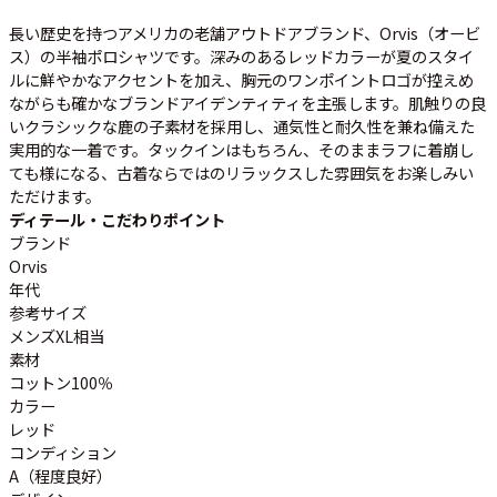
ご利用案内
長い歴史を持つアメリカの老舗アウトドアブランド、Orvis（オービ
お客様の声
レビュー1万件突破
ス）の半袖ポロシャツです。深みのあるレッドカラーが夏のスタイ
お気に入りリスト
ルに鮮やかなアクセントを加え、胸元のワンポイントロゴが控えめ
会員登録
ながらも確かなブランドアイデンティティを主張します。肌触りの良
いクラシックな鹿の子素材を採用し、通気性と耐久性を兼ね備えた
メルマガ登録
実用的な一着です。タックインはもちろん、そのままラフに着崩し
会社概要
ても様になる、古着ならではのリラックスした雰囲気をお楽しみい
店舗一覧
ただけます。
ディテール・こだわりポイント
古着卸売
ブランド
特定商取引法に基づく表示
Orvis
プライバシーポリシー
年代
参考サイズ
お問い合わせ
メンズXL相当
素材
コットン100％
カラー
レッド
コンディション
A（程度良好）