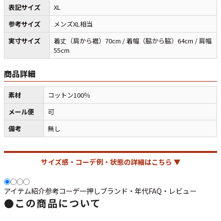
表記サイズ
XL
参考サイズ
メンズXL相当
すべての年代を見る
実寸サイズ
着丈（肩から裾）70cm / 着幅（脇から脇）64cm / 肩幅
55cm
商品詳細
週刊ラッシュアウト新聞
素材
コットン100％
古着コラム
メール便
可
備考
無し
メディア・イベント情報
Youtube 古着屋Rush Out チャンネル
サイズ感・コーデ例・状態の詳細はこちら ▼
スタッフコーディネート
アイテム紹介
参考コーデ
一押し
ブランド・年代
FAQ・レビュー
●
この商品について