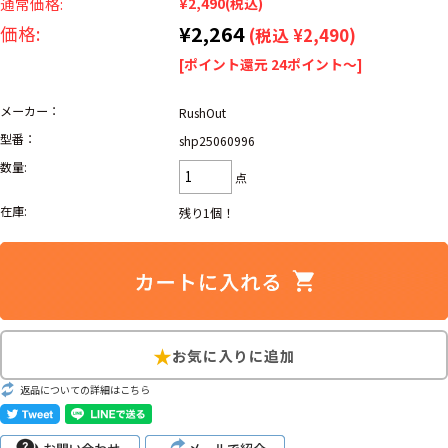
リーバイス
通常価格:
¥2,490
(税込)
ック
¥2,264
価格:
(税込 ¥2,490)
[ポイント還元 24ポイント～]
ア行
カ行
サ行
タ行
ナ行
ハ行
マ行
ラ行
メーカー：
RushOut
型番：
shp25060996
数量:
点
アイテムから探す
Search by Item
在庫:
残り1個！
ジャケット
スウェット
セーター
長袖シャツ
半袖シャツ
Tシャツ
パンツ
レディース
子供服
雑貨/小物
返品についての詳細はこちら