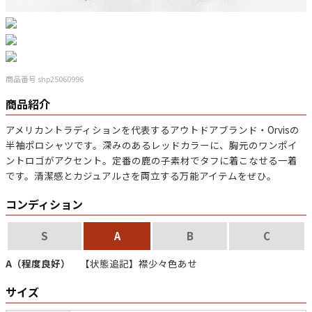
マニアックから探す
Search by Maniac
バンド
アニメ
映画
商品番号 shp25060996
Tシャツ
Tシャツ
Tシャツ
商品紹介
USA製
ボロ
ミリタリー
アメリカントラディションを代表するアウトドアブランド・Orvisの
半袖ポロシャツです。深みのあるレッドカラーに、胸元のワンポイ
ントロゴがアクセント。定番の鹿の子素材でタフに着こなせる一着
すべてのマニアックを見る
です。清潔感とカジュアルさを両立する万能アイテムをぜひ。
コンディション
年代から探す
Search by Period
S
A
B
C
A（程度良好）
【状態追記】襟少々色あせ
90年代
80年代
70年代
サイズ
60年代
50年代
40年代