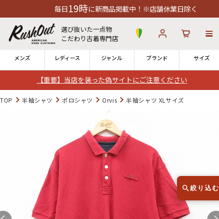
19時
毎日
に新商品掲載中！※店舗休業日除く
選び抜いた一点物
こだわり古着専門店
メンズ
レディース
ジャンル
ブランド
サイズ
【重要】当店を装った偽サイトにご注意ください
ログイン
お気に入り
カート
TOP
半袖シャツ
ポロシャツ
Orvis
半袖シャツ XLサイズ
店舗一覧
→
全国7店舗・公式通販の比較
12時までのご注文で当日出荷！
発送について
※対応不可：日祝、長期休暇、セール
絞り込