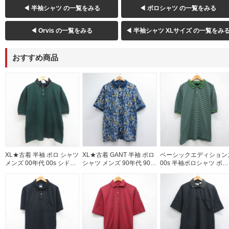
◀ 半袖シャツ の一覧をみる
◀ ポロシャツ の一覧をみる
◀ Orvis の一覧をみる
◀ 半袖シャツ XLサイズ の一覧をみ
おすすめ商品
XL★古着 半袖 ポロ シャツ
XL★古着 GANT 半袖 ポロ
ベーシックエディション
メンズ 00年代 00s シドニ
シャツ メンズ 90年代 90s
00s 半袖ポロシャツ ボー
ーオリンピック 鹿の子 コ
ヨット 鹿の子 大きいサイ
ダー グリーン メンズXL
ットン グリーン 26jun17
ズ コットン ネイビー
当 | 古着
26jul10