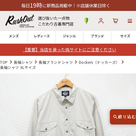
9時
に新商品掲載中！※店舗休業日除く
選び抜いた一点物
こだわり古着専門店
メンズ
レディース
ジャンル
ブランド
サイズ
【重要】当店を装った偽サイトにご注意ください
ログイン
お気に入り
カート
TOP
長袖シャツ
長袖ブランドシャツ
Dockers（ドッカーズ）
長袖シャツ XLサイズ
店舗一覧
→
全国7店舗・公式通販の比較
12時までのご注文で当日出荷！
発送について
※対応不可：日祝、長期休暇、セール
絞り込