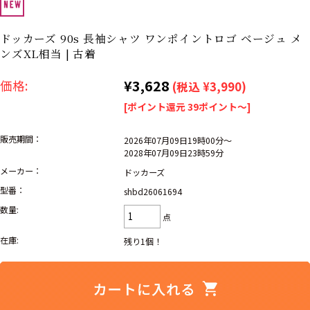
リーバイス
ック
ドッカーズ 90s 長袖シャツ ワンポイントロゴ ベージュ メ
ア行
カ行
サ行
タ行
ンズXL相当 | 古着
ナ行
ハ行
マ行
ラ行
¥3,628
価格:
(税込 ¥3,990)
[ポイント還元 39ポイント～]
アイテムから探す
Search by Item
販売期間：
2026年07月09日19時00分～
2028年07月09日23時59分
ジャケット
スウェット
セーター
メーカー：
ドッカーズ
型番：
shbd26061694
長袖シャツ
半袖シャツ
Tシャツ
数量:
点
パンツ
レディース
子供服
在庫:
残り1個！
雑貨/小物