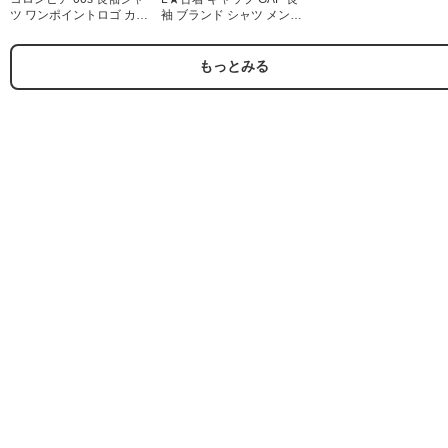
ツ ワンポイントロゴ カー
袖 ブランド シャツ メンズ
キチェック メンズXL相当 |
90年代 90s コーデュロイ
古着
太畝 コットン ボタンダウ
ン グリーン【spe】
もっとみる
26aug07