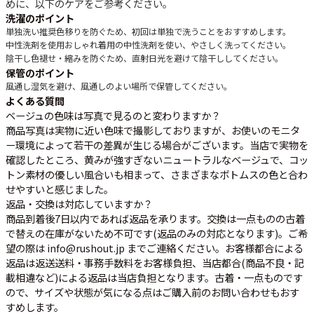
めに、以下のケアをご参考ください。
洗濯のポイント
単独洗い推奨
色移りを防ぐため、初回は単独で洗うことをおすすめします。
中性洗剤を使用
おしゃれ着用の中性洗剤を使い、やさしく洗ってください。
陰干し
色褪せ・縮みを防ぐため、直射日光を避けて陰干ししてください。
保管のポイント
風通し
湿気を避け、風通しのよい場所で保管してください。
よくある質問
ベージュの色味は写真で見るのと変わりますか？
商品写真は実物に近い色味で撮影しておりますが、お使いのモニタ
ー環境によって若干の差異が生じる場合がございます。当店で実物を
確認したところ、黄みが強すぎないニュートラルなベージュで、コッ
トン素材の優しい風合いも相まって、さまざまなボトムスの色と合わ
せやすいと感じました。
返品・交換は対応していますか？
商品到着後7日以内であれば返品を承ります。交換は一点ものの古着
で替えの在庫がないため不可です(返品のみの対応となります)。ご希
望の際は info@rushout.jp までご連絡ください。お客様都合による
返品は返送送料・事務手数料をお客様負担、当店都合(商品不良・記
載相違など)による返品は当店負担となります。古着・一点ものです
ので、サイズや状態が気になる点はご購入前のお問い合わせもおす
すめします。