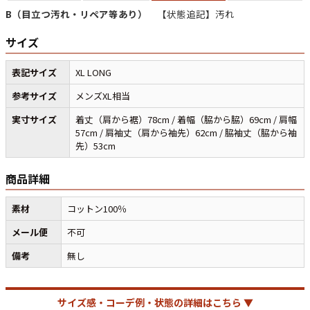
B（目立つ汚れ・リペア等あり）
【状態追記】汚れ
サイズ
マニアックから探す
Search by Maniac
表記サイズ
XL LONG
バンド
アニメ
映画
Tシャツ
Tシャツ
Tシャツ
参考サイズ
メンズXL相当
USA製
ボロ
ミリタリー
実寸サイズ
着丈（肩から裾）78cm / 着幅（脇から脇）69cm / 肩幅
57cm / 肩袖丈（肩から袖先）62cm / 脇袖丈（脇から袖
先）53cm
すべてのマニアックを見る
商品詳細
素材
コットン100％
年代から探す
Search by Period
メール便
不可
備考
無し
90年代
80年代
70年代
サイズ感・コーデ例・状態の詳細はこちら ▼
60年代
50年代
40年代