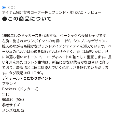
アイテム紹介
参考コーデ
一押し
ブランド・年代
FAQ・レビュー
すべての年代を見る
●
この商品について
1990年代のドッカーズを代表する、ベーシックな長袖シャツです。
週刊ラッシュアウト新聞
左胸に施されたワンポイントの刺繍ロゴが、シンプルなデザインに
控えめながらも確かなブランドアイデンティティを添えています。ベ
ージュの色合いは季節を問わず合わせやすく、春には軽やかに、秋
古着コラム
には落ち着いたトーンで、コーディネートの軸として重宝します。長
い年月を経たコットン生地は、新品にはない柔らかな風合いに育っ
メディア・イベント情報
ており、着るほどに体に馴染んでいく心地よさを感じていただけま
す。タグ表記はXL LONG。
ディテール・こだわりポイント
Youtube 古着屋Rush Out チャンネル
ブランド
Dockers（ドッカーズ）
年代
スタッフコーディネート
90年代（90s）
参考サイズ
メンズXL相当