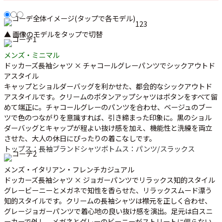
1
2
3
▲ 画像のモデルをタップで切替
メンズ・ミニマル
ドッカーズ長袖シャツ × チャコールグレーパンツでシックアウトド
アスタイル
キャップとショルダーバッグを利かせた、都会的なシックアウトド
アスタイルです。クリームのボタンアップシャツはボタンをすべて留
めて端正に。チャコールグレーのパンツを合わせ、ベージュのブー
ツで色のつながりを意識すれば、引き締まった印象に。黒のショル
ダーバッグとキャップが程よい抜け感を加え、機能性と洗練を両立
させた、大人の休日にぴったりの着こなしです。
トップス：長袖ブランドシャツ
ボトムス：パンツ/スラックス
メンズ・イタリアン・フレンチカジュアル
ドッカーズ長袖シャツ × ジョガーパンツでリラックス知的スタイル
グレービーニーとメガネで知性を香らせた、リラックスムード漂う
知的スタイルです。クリームの長袖シャツは襟元を正しく合わせ、
グレージョガーパンツで着心地の良い抜け感を演出。足元は白スニ
ーカーで外し、メガネとグレーのビーニーがストリートに偏らない