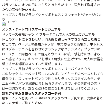
バランスに。オフの日にさらりとまとうだけで、気負わず洗練され
た今の気分が叶います。
トップス：長袖ブランドシャツ
ボトムス：スウェット/ジャージパン
ツ
メンズ・デート向けスマートカジュアル
ドッカーズ長袖シャツ × ブルーデニムで大人の端正カジュアル
休日のデートにふさわしい、清潔感と親しみやすさを両立した着こ
なしです。ベージュの長袖シャツは一枚でさらりと羽織り、ボトムス
にはブルーデニムを合わせてクラシックなバランスに。ブラウンの
ローファーと同色ベルトで足元とウエストに統一感を持たせ、きち
んと感をプラス。キャップを添えて軽快に仕上げつつ、大人の余裕を
感じさせる端正なスタイルが完成します。
トップス：長袖ブランドシャツ
ボトムス：リーバイス５０５
このシャツは、一枚で主役にもなれば、レイヤードのベースとしても
優秀です。スウェットパンツで外したリラックススタイルから、デ
ニムやチノパンで端正にまとめるスタイルまで、その汎用性の高さ
は一目瞭然です。あなただけの着こなしをぜひ見つけてください。
類似アイテムを使ったスタッフコーデ例
類似アイテムを使ったRushOutスタッフのコーデ例です。実際の着こ
なしの参考にご覧ください。