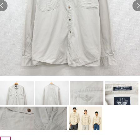
Search by Hotword
今週のHOTワード（7/29〜8/4）
1
Tシャツ USA製
2
映画
3
ミリタリー
4
スターウォーズ
5
ラルフローレン
6
大きいサイズ
7
アニメ
8
ディズニー
ブランドから探す
Search by Brand
ザ・ノース・フェイ
ラルフ ローレン
ス
チャンピオン
パタゴニア
カーハート
ディッキーズ
アディダス
ナイキ
ラッセル・アスレチ