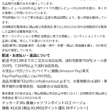
な品質の古着のみをお届けしています。
累計レビュー6,000件以上
:当サイトでの累計レビューが6,000件を超え、多くの
お客様にご利用いただいています。
平均評価4.72 / 5.0
:丁寧な検品と正直な商品説明により、高い評価を維持してい
ます。
古物商認可取得済み
:岡山県公安委員会 第721130021541号の古物商認可を取得
した正規の古着販売店です。
実寸・コンディションを明記
:全商品に実寸を掲載し、コンディションランクを
正直に記載。安心してお選びいただけます。
全国5都市に実店舗
:東京・名古屋・神戸・京都・岡山に実店舗を構え、SSY株式
会社が運営しています。
配送・お支払い・返品について
配送
:平日12時までのご注文は当日出荷。送料宅配便
700円
/メール便
350円
。
7,999円以上で送料当店負担
。
お支払い
:代引/クレカ/ペイディ/銀振/Amazon Pay/楽天
Pay/PayPay/d払い/au PAY対応。
返品
:到着後7日以内にinfo@rushout.jpまで。お客様都合は送料・事
務手数料お客様負担、当店都合は当店負担。
販売業者
:SSY株式会社 / 岡山県岡山市北区上中野1-18-17 / 古物商認可 岡山県公
安委員会 第721130021541号
ドッカーズ 90s 長袖シャツ ワンポイントロゴ ベージュ
価格: ¥3,628 (税込 ¥3,990)
[ポイント還元 39ポイント～]