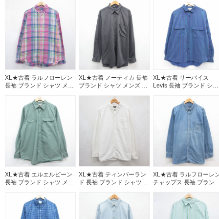
XL★古着 ラルフローレン
XL★古着 ノーティカ 長袖
XL★古着 リーバイス
長袖 ブランド シャツ メン
ブランド シャツ メンズ 90
Levis 長袖 ブランド シャ
ズ 90年代 90s ワンポイン
年代 90s ワンポイントロ
ツ メンズ 90年代 90s コ
トロゴ リネン ボタンダウ
ゴ 大きいサイズ ロング丈
トン ブルー ストライプ
ン ピンク チェック
レーヨン グレー 霜降り
26aug07
26aug07
26aug07
XL★古着 エルエルビーン
XL★古着 ティンバーラン
XL★古着 ラルフローレ
長袖 ブランド シャツ メン
ド 長袖 ブランド シャツ メ
チャップス 長袖 ブラン
ズ 00年代 00s コットン カ
ンズ ワンポイントロゴ オ
シャツ メンズ 90年代 90
ーキ 26aug07
ックスフォード コットン
ワンポイントロゴ 大きい
ボタンダウン ホワイト
サイズ ロング丈 コット
26aug07
ボタンダウン ネイビー 