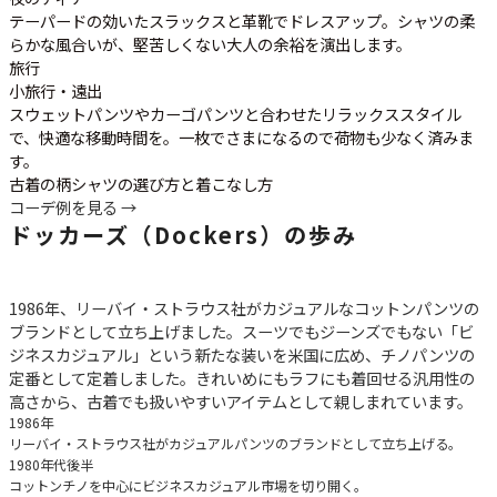
テーパードの効いたスラックスと革靴でドレスアップ。シャツの柔
らかな風合いが、堅苦しくない大人の余裕を演出します。
旅行
小旅行・遠出
スウェットパンツやカーゴパンツと合わせたリラックススタイル
で、快適な移動時間を。一枚でさまになるので荷物も少なく済みま
す。
古着の柄シャツの選び方と着こなし方
コーデ例を見る →
ドッカーズ（Dockers）の歩み
1986年、リーバイ・ストラウス社がカジュアルなコットンパンツの
ブランドとして立ち上げました。スーツでもジーンズでもない「ビ
ジネスカジュアル」という新たな装いを米国に広め、チノパンツの
定番として定着しました。きれいめにもラフにも着回せる汎用性の
高さから、古着でも扱いやすいアイテムとして親しまれています。
1986年
リーバイ・ストラウス社がカジュアルパンツのブランドとして立ち上げる。
1980年代後半
コットンチノを中心にビジネスカジュアル市場を切り開く。