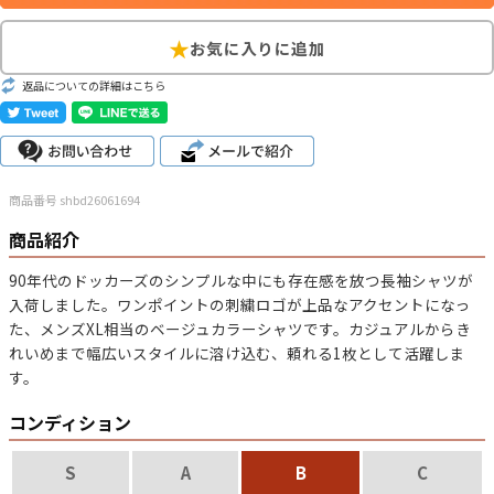
こだわりから探す
Search by Particular
返品についての詳細はこちら
サイズから探す（メンズ）
Search by Size
ジャケット
XS
S
M
L
XL
商品番号 shbd26061694
スウェット
XS
S
M
L
XL
商品紹介
長袖シャツ
XS
S
M
L
XL
90年代のドッカーズのシンプルな中にも存在感を放つ長袖シャツが
入荷しました。ワンポイントの刺繍ロゴが上品なアクセントになっ
半袖シャツ
XS
S
M
L
XL
た、メンズXL相当のベージュカラーシャツです。カジュアルからき
れいめまで幅広いスタイルに溶け込む、頼れる1枚として活躍しま
Tシャツ
XS
S
M
L
XL
す。
W30以下
W31,W32
W33,W34
コンディション
パンツ
W35,W36
W37以上
S
A
B
C