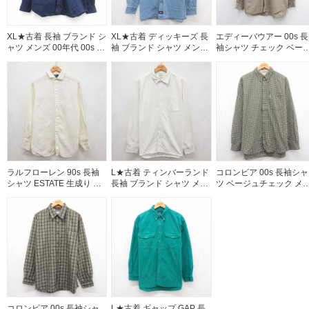
XL★古着 長袖 ブランド シ
XL★古着 ディッキーズ 長
エディーバウアー 00s 長
ャツ メンズ 00年代 00s 大
袖 ブランド シャツ メンズ
袖シャツ チェック ベー
きいサイズ コットン ボタ
コットン ボタンダウン ネ
ュ メンズXL相当 | 古着
ンダウン ネイビー
イビー デニム 26aug07
26aug06
ラルフローレン 90s 長袖
L★古着 ティンバーランド
コロンビア 00s 長袖シャ
シャツ ESTATE 生成り ベ
長袖 ブランド シャツ メン
ツ ベージュチェック メ
ージュ メンズL相当 | 古着
ズ ワンポイントロゴ オッ
ズXL相当 | 古着
クスフォード コットン ベ
ージュ ストライプ
26aug07
コロンビア 00s 長袖シャ
L★古着 ギャップ GAP 長