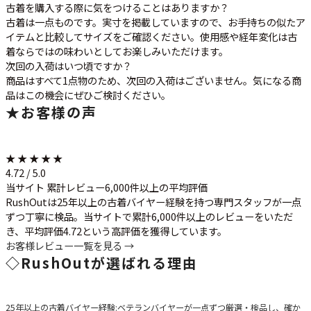
古着を購入する際に気をつけることはありますか？
古着は一点ものです。実寸を掲載していますので、お手持ちの似たア
イテムと比較してサイズをご確認ください。使用感や経年変化は古
着ならではの味わいとしてお楽しみいただけます。
次回の入荷はいつ頃ですか？
商品はすべて1点物のため、次回の入荷はございません。気になる商
品はこの機会にぜひご検討ください。
★
お客様の声
★ ★ ★ ★ ★
4.72 / 5.0
当サイト 累計レビュー6,000件以上の平均評価
RushOutは25年以上の古着バイヤー経験を持つ専門スタッフが一点
ずつ丁寧に検品。当サイトで累計6,000件以上のレビューをいただ
き、平均評価4.72という高評価を獲得しています。
お客様レビュー一覧を見る →
◇
RushOutが選ばれる理由
25年以上の古着バイヤー経験
:ベテランバイヤーが一点ずつ厳選・検品し、確か