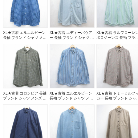
ニム 26aug07
XL★古着 エルエルビーン
XL★古着 エディーバウア
XL★古着 ラルフローレ
長袖 ブランド シャツ メン
ー 長袖 ブランド シャツ メ
ポロジーンズ 長袖 ブラ
ズ 00年代 00s 大きいサイ
ンズ 00年代 00s 大きいサ
ド シャツ メンズ グリー
ズ ロング丈 コットン ボタ
イズ ロング丈 コットン ボ
ストライプ 26aug07
ンダウン ブルー チェック
タンダウン ライトブルー
26aug07
デニム 26aug07
XL★古着 コロンビア 長袖
XL★古着 エルエルビーン
XL★古着 トミーヒルフ
ブランド シャツ メンズ 00
長袖 ブランド シャツ メン
ガー 長袖 ブランド シャ
年代 00s コットン ボタン
ズ 00年代 00s 大きいサイ
メンズ 90年代 90s ワン
ダウン カーキ チェック
ズ コットン ボタンダウン
イントロゴ 大きいサイズ
26aug07
ブルー ストライプ
コットン ボタンダウン 
26aug07
ラウン チェック 26aug0