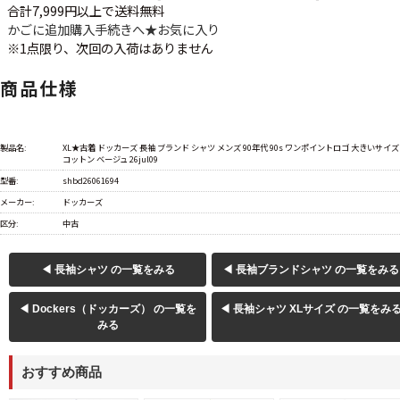
合計7,999円以上で送料無料
かごに追加
購入手続きへ
★
お気に入り
※1点限り、次回の入荷はありません
商品仕様
製品名:
XL★古着 ドッカーズ 長袖 ブランド シャツ メンズ 90年代 90s ワンポイントロゴ 大きいサイズ
コットン ベージュ 26jul09
型番:
shbd26061694
メーカー:
ドッカーズ
区分:
中古
◀ 長袖シャツ の一覧をみる
◀ 長袖ブランドシャツ の一覧をみる
◀ Dockers（ドッカーズ） の一覧を
◀ 長袖シャツ XLサイズ の一覧をみ
みる
おすすめ商品