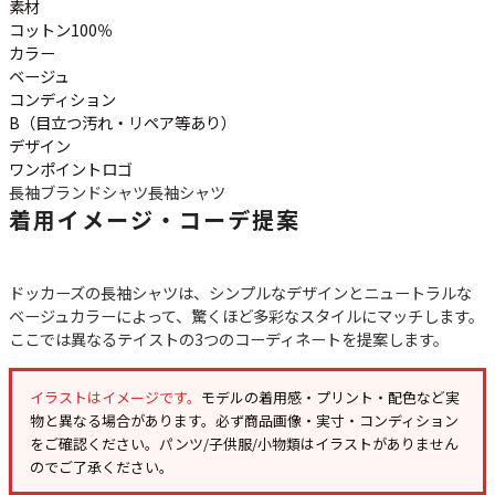
ご利用案内
素材
コットン100％
お客様の声
レビュー1万件突破
カラー
お気に入りリスト
ベージュ
会員登録
コンディション
B（目立つ汚れ・リペア等あり）
メルマガ登録
デザイン
会社概要
ワンポイントロゴ
店舗一覧
長袖ブランドシャツ
長袖シャツ
着用イメージ・コーデ提案
古着卸売
特定商取引法に基づく表示
プライバシーポリシー
ドッカーズの長袖シャツは、シンプルなデザインとニュートラルな
お問い合わせ
ベージュカラーによって、驚くほど多彩なスタイルにマッチします。
ここでは異なるテイストの3つのコーディネートを提案します。
イラストはイメージです。
モデルの着用感・プリント・配色など実
物と異なる場合があります。必ず
商品画像・実寸・コンディション
をご確認ください。パンツ/子供服/小物類はイラストがありません
のでご了承ください。