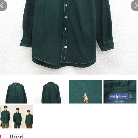
1
Tシャツ USA製
2
映画
3
ミリタリー
4
スターウォーズ
5
ラルフローレン
6
大きいサイズ
7
アニメ
8
ディズニー
ブランドから探す
Search by Brand
ザ・ノース・フェイ
ラルフ ローレン
ス
チャンピオン
パタゴニア
カーハート
ディッキーズ
アディダス
ナイキ
ラッセル・アスレチ
リーバイス
ック
ア行
カ行
サ行
タ行