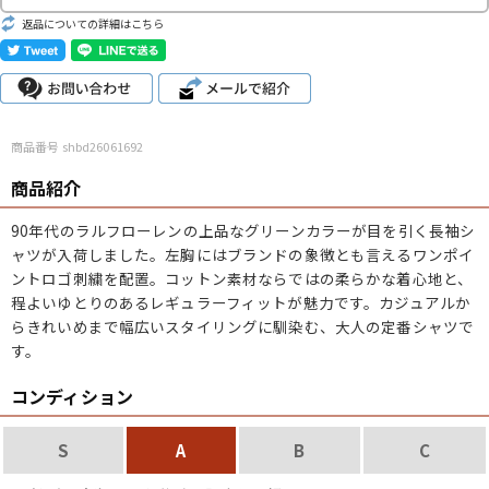
返品についての詳細はこちら
サイズから探す（メンズ）
Search by Size
ジャケット
XS
S
M
L
XL
スウェット
XS
S
M
L
XL
商品番号 shbd26061692
長袖シャツ
XS
S
M
L
XL
商品紹介
90年代のラルフローレンの上品なグリーンカラーが目を引く長袖シ
半袖シャツ
XS
S
M
L
XL
ャツが入荷しました。左胸にはブランドの象徴とも言えるワンポイ
ントロゴ刺繍を配置。コットン素材ならではの柔らかな着心地と、
Tシャツ
XS
S
M
L
XL
程よいゆとりのあるレギュラーフィットが魅力です。カジュアルか
らきれいめまで幅広いスタイリングに馴染む、大人の定番シャツで
W30以下
W31,W32
W33,W34
す。
パンツ
W35,W36
W37以上
コンディション
S
A
B
C
マニアックから探す
Search by Maniac