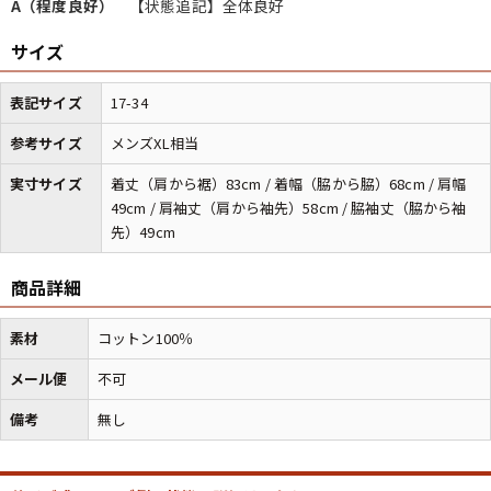
A（程度良好）
【状態追記】全体良好
バンド
アニメ
映画
サイズ
Tシャツ
Tシャツ
Tシャツ
表記サイズ
17-34
USA製
ボロ
ミリタリー
参考サイズ
メンズXL相当
すべてのマニアックを見る
実寸サイズ
着丈（肩から裾）83cm / 着幅（脇から脇）68cm / 肩幅
49cm / 肩袖丈（肩から袖先）58cm / 脇袖丈（脇から袖
先）49cm
商品詳細
年代から探す
Search by Period
素材
コットン100％
90年代
80年代
70年代
メール便
不可
60年代
50年代
40年代
備考
無し
すべての年代を見る