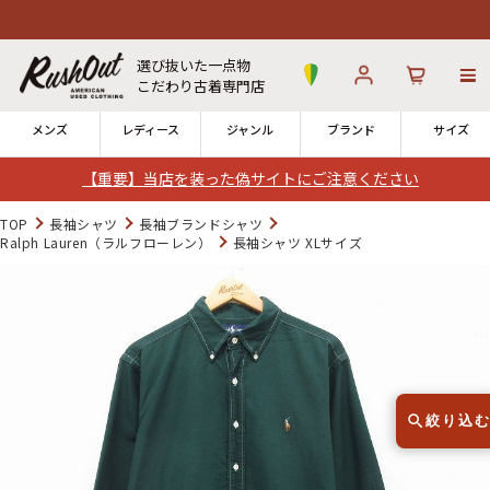
選び抜いた一点物
こだわり古着専門店
メンズ
レディース
ジャンル
ブランド
サイズ
【重要】当店を装った偽サイトにご注意ください
ログイン
お気に入り
カート
TOP
長袖シャツ
長袖ブランドシャツ
Ralph Lauren（ラルフローレン）
長袖シャツ XLサイズ
12時までのご注文で当日出荷！
発送について
※対応不可：日祝、長期休暇、セール
絞り込
Search by Hotword
今週のHOTワード（7/29〜8/4）