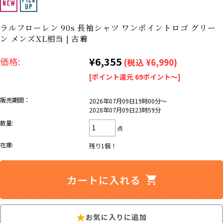
ナ行
ハ行
マ行
ラ行
ラルフローレン 90s 長袖シャツ ワンポイントロゴ グリー
ン メンズXL相当 | 古着
アイテムから探す
Search by Item
¥6,355
価格:
(税込 ¥6,990)
[ポイント還元 69ポイント～]
ジャケット
スウェット
セーター
販売期間：
2026年07月09日19時00分～
2028年07月09日23時59分
長袖シャツ
半袖シャツ
Tシャツ
数量:
点
パンツ
レディース
子供服
在庫:
残り1個！
雑貨/小物
こだわりから探す
Search by Particular