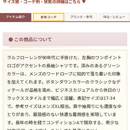
サイズ感・コーデ例・状態の詳細はこちら ▼
アイテム紹介
ブランド・年代
FAQ・レビュー
参考コーデ
週刊ラッシュアウト新聞
●
この商品について
古着コラム
メディア・イベント情報
ラルフローレンが90年代に手掛けた、左胸のワンポイント
ロゴがアクセントの長袖シャツです。深みのあるグリーン
Youtube 古着屋Rush Out チャンネル
カラーは、メンズのワードローブに知的で落ち着いた印象
を加えてくれます。ボタンダウンカラーのクラシックなデ
スタッフコーディネート
ィテールが品格を高め、ビジネスカジュアルから休日のリ
ラックススタイルまで幅広く活躍。表記サイズは17-34
で、参考サイズはメンズXL相当。肩や袖周りにも適度なゆ
ご利用案内
とりがあり、窮屈感のない快適な着用感を実現していま
お客様の声
レビュー1万件突破
す。長年の時を経てコンディションAで現存する、希少な
お気に入りリスト