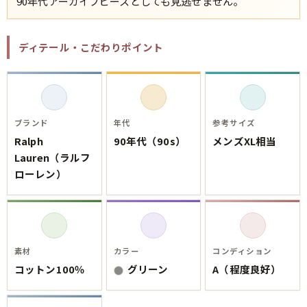
90年代アーカイブピースとしても見逃せません。
会社概要・店舗一覧
会員登録
ディテール・こだわりポイント
メルマガ登録
古着卸売
特定商取引法に基づく表示
プライバシーポリシー
ブランド
年代
参考サイズ
お問い合わせ
Ralph
90年代（90s）
メンズXL相当
Lauren（ラルフ
ローレン）
素材
カラー
コンディション
コットン100％
グリーン
A（程度良好）