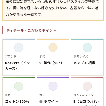
ご利用案内
長めに設定されている点も90年代らしいスタイルの特徴で
お客様の声
す。長い時を経てなお輝きを失わない、古着ならではの魅
レビュー1万件突破
お気に入りリスト
力が詰まった一着です。
会員登録
メルマガ登録
ディテール・こだわりポイント
会社概要
店舗一覧
古着卸売
特定商取引法に基づく表示
ブランド
年代
参考サイズ
プライバシーポリシー
Dockers（ドッ
90年代（90s）
メンズXL相当
お問い合わせ
カーズ）
素材
カラー
コンディション
コットン100％
ホワイト
B（目立つ汚れ・