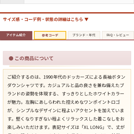
すべての年代を見る
サイズ感・コーデ例・状態の詳細はこちら ▼
アイテム紹介
ブランド・年代
FAQ・レビュー
参考コーデ
週刊ラッシュアウト新聞
●
この商品について
古着コラム
ご紹介するのは、1990年代のドッカーズによる長袖ボタン
メディア・イベント情報
ダウンシャツです。カジュアルと品の良さを兼ね備えたブ
ランドの姿勢を体現する、すっきりとしたホワイトカラー
Youtube 古着屋Rush Out チャンネル
が魅力。左胸にあしらわれた控えめなワンポイントロゴ
が、シンプルなデザインに程よいアクセントを加えていま
スタッフコーディネート
す。堅くなりすぎない程よくリラックスした着こなしをお
楽しみいただけます。表記サイズは「XL LONG」で、丈が