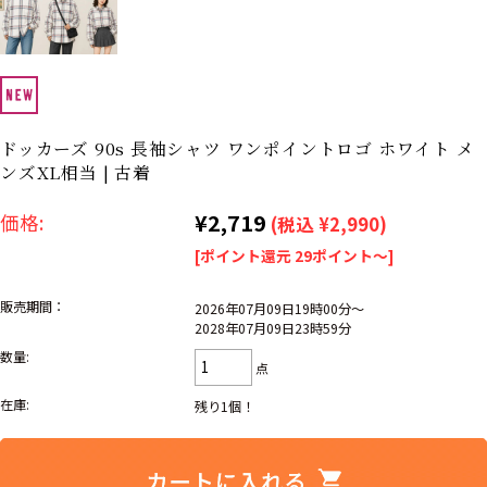
リーバイス
ック
ア行
カ行
サ行
タ行
ナ行
ハ行
マ行
ラ行
ドッカーズ 90s 長袖シャツ ワンポイントロゴ ホワイト メ
ンズXL相当 | 古着
アイテムから探す
Search by Item
¥2,719
価格:
(税込 ¥2,990)
[ポイント還元 29ポイント～]
ジャケット
スウェット
セーター
販売期間：
2026年07月09日19時00分～
長袖シャツ
半袖シャツ
Tシャツ
2028年07月09日23時59分
数量:
パンツ
レディース
子供服
点
在庫:
残り1個！
雑貨/小物