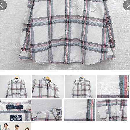
Search by Hotword
今週のHOTワード（7/29〜8/4）
1
Tシャツ USA製
2
映画
3
ミリタリー
4
スターウォーズ
5
ラルフローレン
6
大きいサイズ
7
アニメ
8
ディズニー
ブランドから探す
Search by Brand
ザ・ノース・フェイ
ラルフ ローレン
ス
チャンピオン
パタゴニア
カーハート
ディッキーズ
アディダス
ナイキ
ラッセル・アスレチ