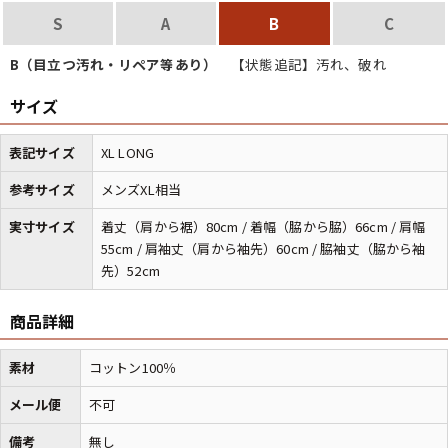
S
A
B
C
マニアックから探す
Search by Maniac
B（目立つ汚れ・リペア等あり）
【状態追記】汚れ、破れ
サイズ
バンド
アニメ
映画
Tシャツ
Tシャツ
Tシャツ
表記サイズ
XL LONG
USA製
ボロ
ミリタリー
参考サイズ
メンズXL相当
実寸サイズ
着丈（肩から裾）80cm / 着幅（脇から脇）66cm / 肩幅
すべてのマニアックを見る
55cm / 肩袖丈（肩から袖先）60cm / 脇袖丈（脇から袖
先）52cm
商品詳細
年代から探す
Search by Period
素材
コットン100％
90年代
80年代
70年代
メール便
不可
60年代
50年代
40年代
備考
無し