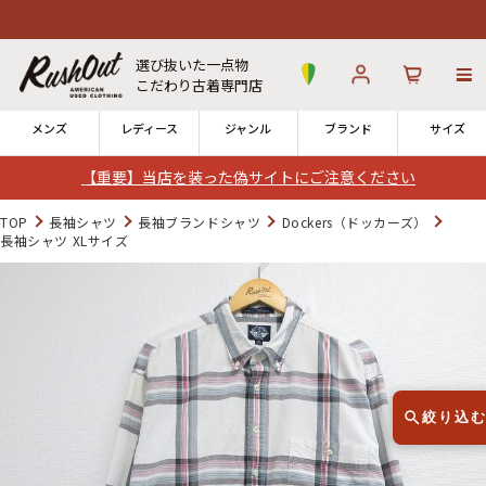
選び抜いた一点物
こだわり古着専門店
メンズ
レディース
ジャンル
ブランド
サイズ
【重要】当店を装った偽サイトにご注意ください
ログイン
お気に入り
カート
TOP
長袖シャツ
長袖ブランドシャツ
Dockers（ドッカーズ）
長袖シャツ XLサイズ
店舗一覧
→
全国7店舗・公式通販の比較
12時までのご注文で当日出荷！
発送について
※対応不可：日祝、長期休暇、セール
絞り込