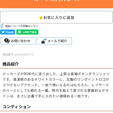
こだわりから探す
Search by Particular
サイズから探す（メンズ）
Search by Size
返品についての詳細はこちら
ジャケット
XS
S
M
L
XL
スウェット
XS
S
M
L
XL
商品番号 shbd26061678
長袖シャツ
XS
S
M
L
XL
商品紹介
半袖シャツ
XS
S
M
L
XL
ドッカーズが90年代に送り出した、上質な長袖ボタンダウンシャツ
です。清潔感のあるホワイトカラーに、左胸のワンポイントロゴが
Tシャツ
XS
S
M
L
XL
さりげないアクセント。一枚で様になるのはもちろん、レイヤード
のベースとしても頼れる一着。時代を超えて愛される普遍的なデザ
W30以下
W31,W32
W33,W34
インは、まさに古着で手に入れたい価値ある一枚です。
パンツ
W35,W36
W37以上
コンディション