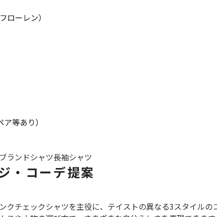
（ラルフローレン）
スウェット
長袖シャツ
半袖シャツ
Tシャツ
ペア等あり）
パンツ
ブランドシャツ
長袖シャツ
ジ・コーデ提案
Search b
ンクチェックシャツを主役に、テイストの異なる3スタイルの
バンド