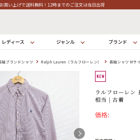
時までのご注文は当日出荷
レディース
ジャンル
ブランド
長袖ブランドシャツ
Ralph Lauren（ラルフローレン）
長袖シャツ Mサ
ログイン
ラルフローレン 
店舗一覧
相当 | 古着
全国7店舗・公式通販の比較
価格:
発送について