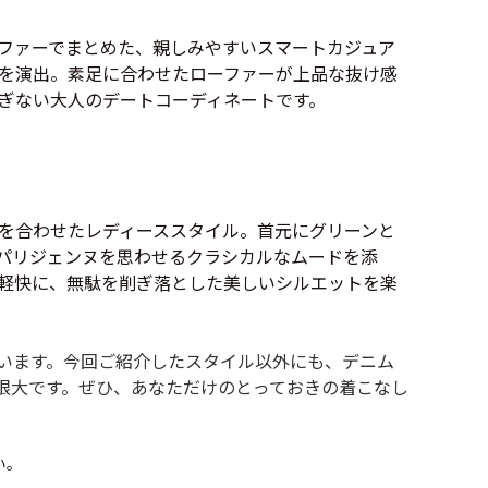
年代を見る
ファーでまとめた、親しみやすいスマートカジュア
を演出。素足に合わせたローファーが上品な抜け感
ぎない大人のデートコーディネートです。
ト新聞
を合わせたレディーススタイル。首元にグリーンと
ト情報
パリジェンヌを思わせるクラシカルなムードを添
軽快に、無駄を削ぎ落とした美しいシルエットを楽
ush Out チャンネル
います。今回ご紹介したスタイル以外にも、デニム
限大です。ぜひ、あなただけのとっておきの着こなし
ネート
い。