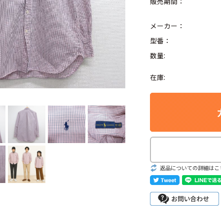
販売期間：
メーカー：
型番：
数量:
Search by Hotwor
在庫:
1
Tシャツ USA製
5
ラルフローレン
8
ディズニー
Search by Brand
返品についての詳細はこ
ラルフ ローレ