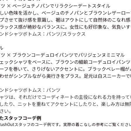
すべての
ャツ × ベージュチノパンでリラクシーデートスタイル
しい色味を活かし、ベージュのチノパンとブラウンレザーロー
プさせて抜け感を意識し、裾はアウトにして自然体のこなれ感
ラックス感が絶妙なバランスに。女性にも好印象な、気負いす
週刊ラッシュアウ
ンドシャツ
ボトムス：パンツ/スラックス
古着コラム
ル
ャツ × ブラウンコーデュロイパンツでパリジェンヌミニマル
ェックシャツをベースに、ブラウンの細畝コーデュロイパンツ
メディア・イベン
ーフを巻いて、さりげないアクセントに。ブラックベレー帽が
わせがシンプルながら奥行きをプラス。足元は白スニーカーで
Youtube 古着屋R
ンドシャツ
ボトムス：パンツ
ャツは、それだけでコーディネートの主役になれる力を持って
したり、ニットを重ねてアクセントにしたりと、楽しみ方は無
スタッフコーディ
さい。
たスタッフコーデ例
ushOutスタッフのコーデ例です。実際の着こなしの参考にご覧くださ
ご利用案内