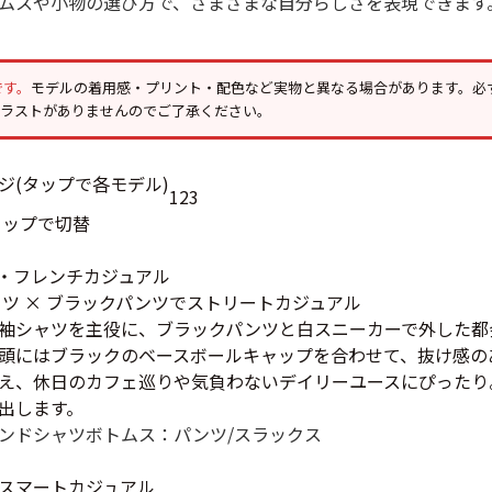
ムスや小物の選び方で、さまざまな自分らしさを表現できます
Tシャツ
USA製
です。
モデルの着用感・プリント・配色など実物と異なる場合があります。必
イラストがありませんのでご了承ください。
すべてのマ
1
2
3
タップで切替
Searc
・フレンチカジュアル
ャツ × ブラックパンツでストリートカジュアル
袖シャツを主役に、ブラックパンツと白スニーカーで外した都
90年代
頭にはブラックのベースボールキャップを合わせて、抜け感の
え、休日のカフェ巡りや気負わないデイリーユースにぴったり
出します。
60年代
ンドシャツ
ボトムス：パンツ/スラックス
スマートカジュアル