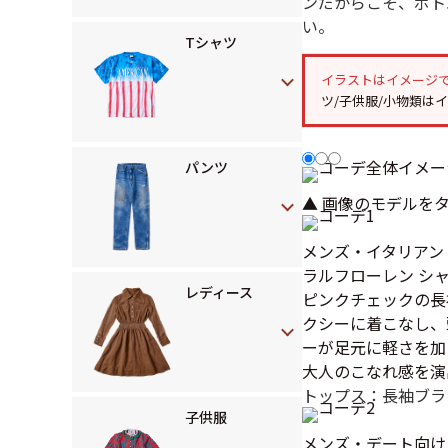
ンだからこそ、ボト
い。
Tシャツ
イラストはイメージ
ツ/子供服/小物類は
パンツ
▲ 画像のモデルを
メンズ・イタリアン
ラルフローレン シ
レディース
ピンクチェックの長
クシーに着こなし、
ーが足元に軽さを加
大人のこなれ感を演
トップス：長袖ブラ
子供服
メンズ・デート向け