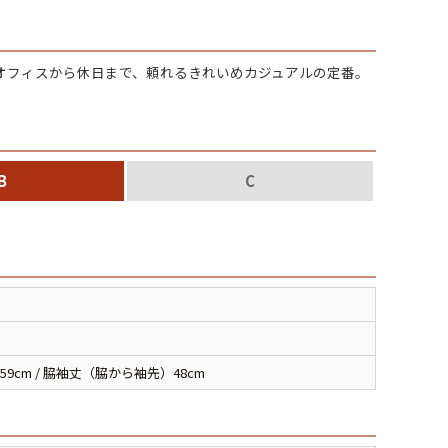
パタゴニア
オフィスから休日まで、頼れるきれいめカジュアルの定番。
ディッキーズ
ナイキ
B
C
ラッセル・アスレチック
サ行
タ行
ナ行
ラ行
59cm / 脇袖丈（脇から袖先）48cm
イテムから探す