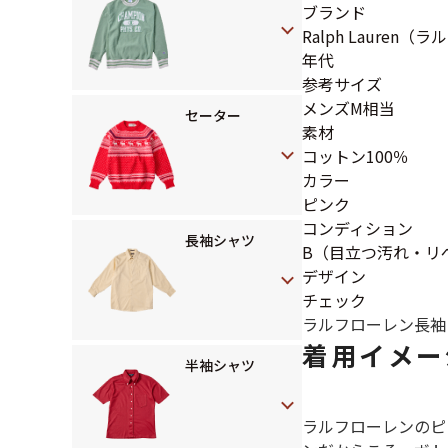
ブランド
Ralph Lauren
年代
参考サイズ
メンズM相当
セーター
素材
コットン100％
カラー
ピンク
コンディション
長袖シャツ
B（目立つ汚れ・リ
デザイン
チェック
ラルフローレン
長袖
着用イメー
半袖シャツ
ラルフローレンのピ