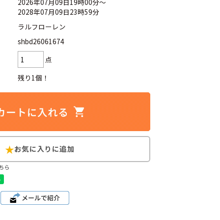
2026年07月09日19時00分～
2028年07月09日23時59分
ラルフローレン
shbd26061674
d
今週のHOTワード（7/29〜8/4）
点
残り1個！
2
映画
3
ミリタリー
4
スターウォーズ
6
大きいサイズ
7
アニメ
ブランドから探す
ちら
ン
ザ・ノース・フェイス