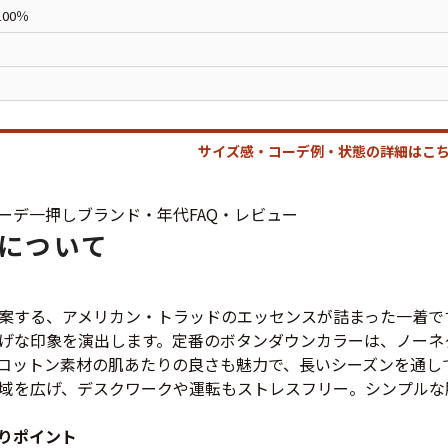
ジャケット
00％
長袖シャツ
パンツ
サイズ感・コーデ例・状態の詳細はこち
雑貨/小物
ーデ
一押し
ブランド・年代
FAQ・レビュー
について
Search by Particu
案する、アメリカン・トラッドのエッセンスが詰まった一着で
げな印象を演出します。定番のボタンダウンカラーは、ノーネ
Search by 
コットン素材の肌あたりの良さも魅力で、長いシーズンを通し
域を広げ、デスクワークや運転もストレスフリー。シンプルな
ジャケット
りポイント