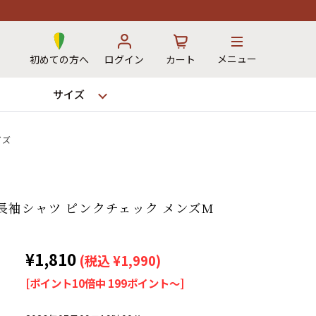
メニュー
初めての方へ
ログイン
カート
サイズ
イズ
お気に入り
カート
長袖シャツ ピンクチェック メンズM
→
¥1,810
(税込 ¥1,990)
12時までのご注文で当日出荷！
[ポイント10倍中 199ポイント～]
※対応不可：日祝、長期休暇、セール