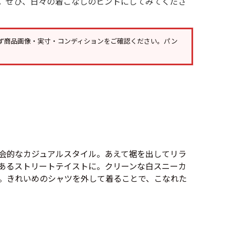
。ぜひ、日々の着こなしのヒントにしてみてくださ
Tシャツ
Tシャツ
ボロ
ミリタリー
ず
商品画像・実寸・コンディション
をご確認ください。パン
ニアックを見る
h by Period
年代から探す
会的なカジュアルスタイル。あえて裾を出してリラ
80年代
70年代
あるストリートテイストに。クリーンな白スニーカ
。きれいめのシャツを外して着ることで、こなれた
50年代
40年代