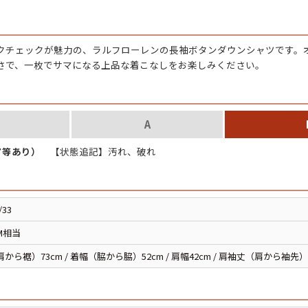
チャンピオン
クチェックが魅力の、
ラルフローレンの長袖ボタンダウンシャツ
です。
カーハート
さで、一枚でサマになる上品な着こなしをお楽しみください。
アディダス
A
リーバイス
ア等あり）
【状態追記】汚れ、破れ
ア行
カ行
/33
ハ行
マ行
M相当
から裾）73cm / 着幅（脇から脇）52cm / 肩幅42cm / 肩袖丈（肩から袖先）
ア
Search by Item