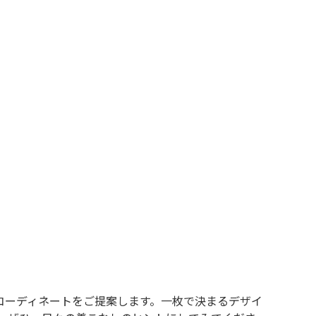
XS
S
M
L
XL
XS
S
M
L
XL
XS
S
M
L
XL
XS
S
M
L
XL
W30以下
W31,W32
W33,W34
W35,W36
W37以上
y Maniac
マニアックから探す
コーディネートをご提案します。一枚で決まるデザイ
アニメ
映画