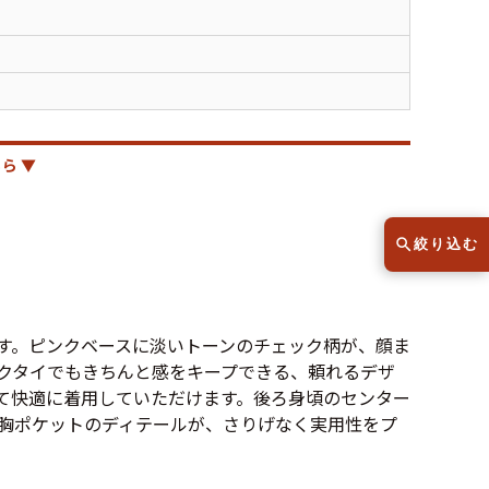
スウェット
セーター
半袖シャツ
Tシャツ
レディース
子供服
ら ▼
絞り込む
こだわりから探す
lar
す。ピンクベースに淡いトーンのチェック柄が、顔ま
クタイでもきちんと感をキープできる、頼れるデザ
Size
サイズから探す（メンズ）
て快適に着用していただけます。後ろ身頃のセンター
胸ポケットのディテールが、さりげなく実用性をプ
XS
S
M
L
XL