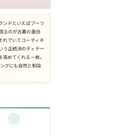
XS
S
M
L
XL
ランドといえばブーツ
XS
S
M
L
XL
宿るのが古着の面白
それでいてコーディネ
XS
S
M
L
XL
いう正統派のディテー
を高めてくれる一枚。
XS
S
M
L
XL
ングにも自然と馴染
W30以下
W31,W32
W33,W34
W35,W36
W37以上
y Maniac
マニアックから探す
アニメ
映画