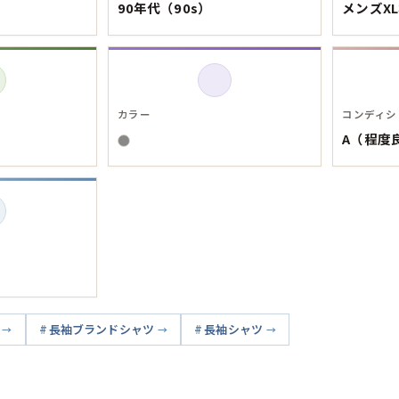
90年代（90s）
メンズX
Tシャツ
USA製
カラー
コンディシ
すべてのマ
A（程度
Searc
90年代
長袖ブランドシャツ
長袖シャツ
60年代