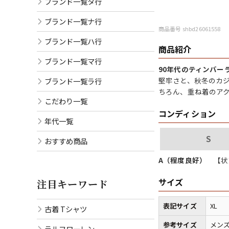
ブランド一覧タ行
ブランド一覧ナ行
商品番号 shbd26061558
ブランド一覧ハ行
商品紹介
ブランド一覧マ行
90年代のティンバー
堅牢さと、秋冬のカ
ブランド一覧ラ行
ちろん、重ね着のア
こだわり一覧
コンディション
年代一覧
S
おすすめ商品
A（程度良好）
【状
サイズ
注目キーワード
表記サイズ
XL
古着 Tシャツ
参考サイズ
メンズ
ラルフローレン