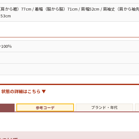
ジャケット
肩から裾）77cm / 着幅（脇から脇）71cm / 肩幅52cm / 肩袖丈（肩から袖先
53cm
長袖シャツ
パンツ
100％
雑貨/小物
Search by Particu
状態の詳細はこちら ▼
ブランド・年代
参考コーデ
Search by 
ジャケット