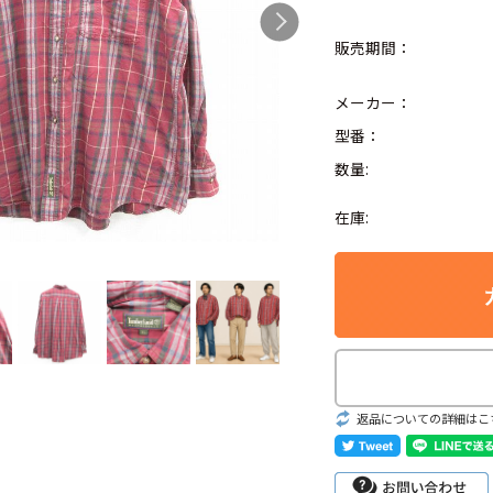
販売期間：
メーカー：
Search by Hotwor
型番：
数量:
1
Tシャツ USA製
在庫:
5
ラルフローレン
8
ディズニー
Search by Brand
返品についての詳細はこ
ラルフ ローレ