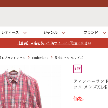
レディース
ジャンル
ブランド
【重要】当店を装った偽サイトにご注意ください
ログイン
長袖ブランドシャツ
Timberland
長袖シャツ XLサイズ
店舗一覧
全国7店舗・公式通販の比較
ティンバーランド
ック メンズXL相
発送について
価格: