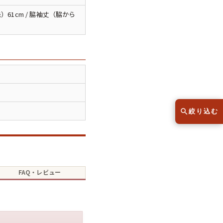
スウェット
セーター
）61cm / 脇袖丈（脇から
半袖シャツ
Tシャツ
レディース
子供服
絞り込む
こだわりから探す
lar
FAQ・レビュー
Size
サイズから探す（メンズ）
XS
S
M
L
XL