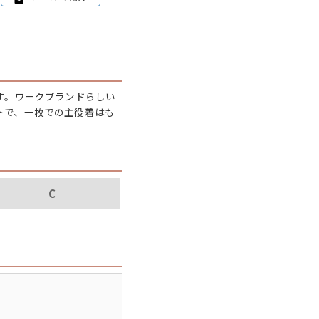
パタゴニア
ディッキーズ
す。ワークブランドらしい
ナイキ
トで、一枚での主役着はも
ラッセル・アスレチック
サ行
タ行
ナ行
C
ラ行
イテムから探す