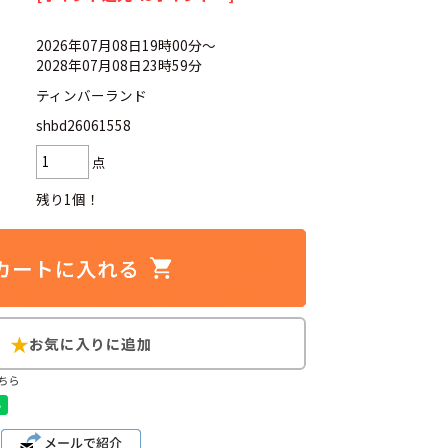
2026年07月08日19時00分～
2028年07月08日23時59分
ティンバーランド
d
今週のHOTワード（7/29〜8/4）
shbd26061558
点
2
映画
3
ミリタリー
4
スターウォーズ
残り1個！
6
大きいサイズ
7
アニメ
ブランドから探す
ちら
ン
ザ・ノース・フェイス