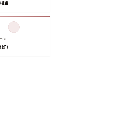
L相当
Tシャツ
Tシャツ
ボロ
ミリタリー
ョン
ニアックを見る
良好）
h by Period
年代から探す
80年代
70年代
50年代
40年代