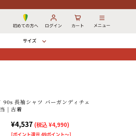
メニュー
初めての方へ
ログイン
カート
サイズ
お気に入り
カート
→
 90s 長袖シャツ バーガンディチェ
当 | 古着
12時までのご注文で当日出荷！
¥4,537
※対応不可：日祝、長期休暇、セール
(税込 ¥4,990)
[ポイント還元 49ポイント～]