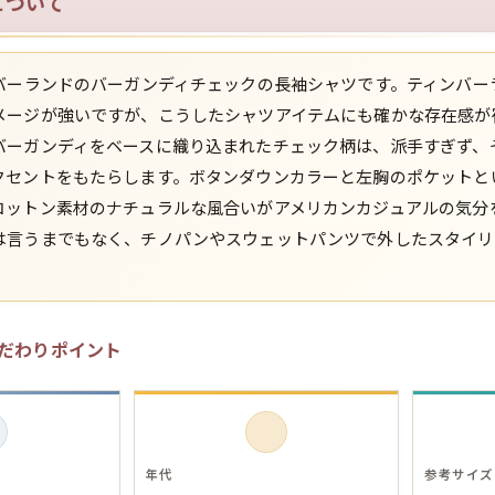
について
スウェット
ンバーランドのバーガンディチェックの長袖シャツです。ティンバー
長袖シャツ
メージが強いですが、こうしたシャツアイテムにも確かな存在感が
バーガンディをベースに織り込まれたチェック柄は、派手すぎず、
半袖シャツ
クセントをもたらします。ボタンダウンカラーと左胸のポケットと
コットン素材のナチュラルな風合いがアメリカンカジュアルの気分
Tシャツ
は言うまでもなく、チノパンやスウェットパンツで外したスタイリ
パンツ
だわりポイント
Search b
年代
参考サイズ
バンド