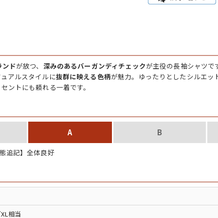
チャンピオン
カーハート
ランド
が放つ、
深みのあるバーガンディチェック
が主役の長袖シャツで
アディダス
ジュアルスタイルに
抜群に映える色柄
が魅力。ゆったりとしたシルエッ
クセントにも頼れる一着です。
リーバイス
ア行
カ行
A
B
ハ行
マ行
態追記】全体良好
ア
Search by Item
XL相当