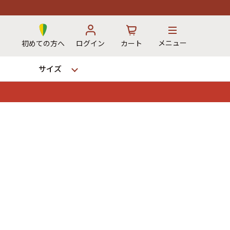
メニュー
初めての方へ
ログイン
カート
サイズ
お気に入り
カート
→
12時までのご注文で当日出荷！
※対応不可：日祝、長期休暇、セール