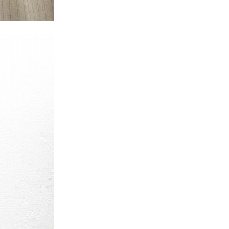
Tシャツ
Tシャツ
ボロ
ミリタリー
ニアックを見る
h by Period
年代から探す
80年代
70年代
50年代
40年代