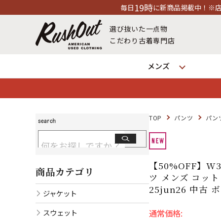
19時
毎日
に新商品掲載中！※店舗休業日除く
選び抜いた一点物
こだわり古着専門店
メンズ
TOP
パンツ
パン
【50%OFF】W
商品カテゴリ
ツ メンズ コッ
25jun26 中古
ジャケット
スウェット
通常価格: