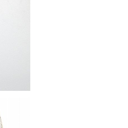
年代を見る
ト新聞
ト情報
ush Out チャンネル
ネート