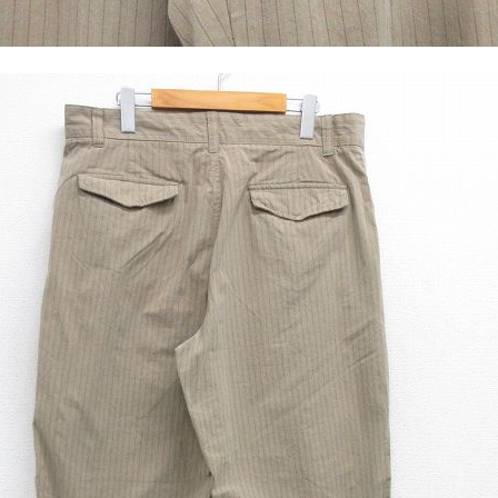
Tシャツ
USA製
すべてのマ
Searc
90年代
60年代