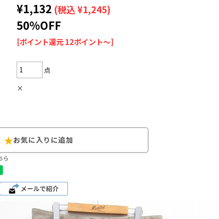
¥1,132
(税込 ¥1,245)
50%OFF
[ポイント還元 12ポイント～]
Search by Hotwor
点
1
Tシャツ USA製
×
5
ラルフローレン
8
ディズニー
ちら
Search by Brand
ラルフ ローレ