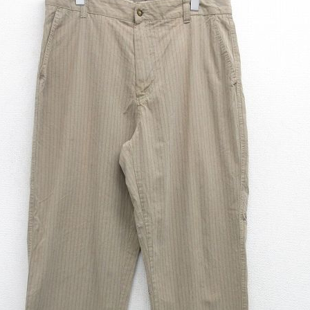
チャンピオン
カーハート
アディダス
リーバイス
ア行
カ行
ハ行
マ行
ア
Search by Item