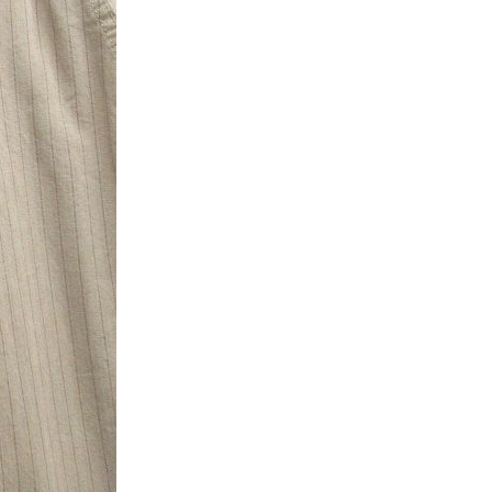
XS
S
M
L
XL
XS
S
M
L
XL
XS
S
M
L
XL
XS
S
M
L
XL
W30以下
W31,W32
W33,W34
W35,W36
W37以上
y Maniac
マニアックから探す
アニメ
映画