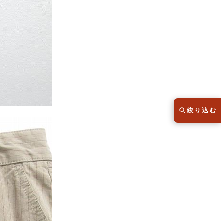
スウェット
セーター
半袖シャツ
Tシャツ
レディース
子供服
絞り込む
こだわりから探す
lar
Size
サイズから探す（メンズ）
XS
S
M
L
XL