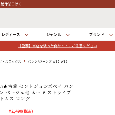
レディース
ジャンル
ブランド
【重要】当店を装った偽サイトにご注意ください
ログイン
ツ・スラックス
パンツ/ジーンズ W35,W36
店舗一覧
全国7店舗・公式通販の比較
35★古着 セントジョンズベイ パン
トン ベージュ他 カーキ ストライプ
 ボトムス ロング
発送について
¥2,490
(税込)