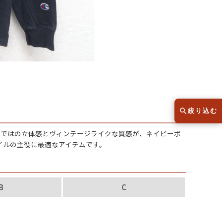
スウェット
セーター
半袖シャツ
Tシャツ
レディース
子供服
絞り込む
らではの立体感とヴィンテージライクな質感が、ネイビーボ
こだわりから探す
lar
イルの主役に最適なアイテムです。
Size
サイズから探す（メンズ）
B
C
XS
S
M
L
XL