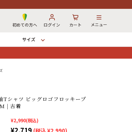
メニュー
初めての方へ
ログイン
カート
サイズ
お気に入り
カート
ズ
→
袖Tシャツ ビッグロゴフロッキープ
M | 古着
12時までのご注文で当日出荷！
※対応不可：日祝、長期休暇、セール
¥2,990
(税込)
¥2,719
(税込 ¥2,990)