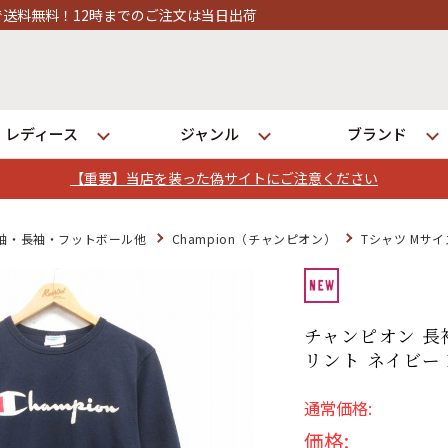
ご注文は当日出荷
レディース
ジャンル
ブランド
【重要】当店を装った偽サイトにご注意ください
ログイン
袖・長袖・フットボール他
Champion（チャンピオン）
Tシャツ Mサイ
店舗一覧
全国7店舗・公式通販の比較
チャンピオン 長
リント ネイビー 
発送について
通常価格:
価格: