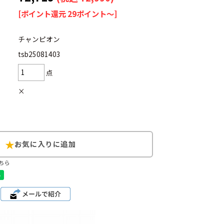
[ポイント還元 29ポイント～]
チャンピオン
tsb25081403
d
今週のHOTワード（7/29〜8/4）
点
2
映画
3
ミリタリー
4
スターウォーズ
×
6
大きいサイズ
7
アニメ
ちら
ブランドから探す
ン
ザ・ノース・フェイス