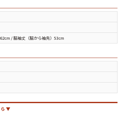
XS
S
M
L
XL
XS
S
M
L
XL
62cm / 脇袖丈（脇から袖先）53cm
XS
S
M
L
XL
XS
S
M
L
XL
W30以下
W31,W32
W33,W34
W35,W36
W37以上
ら ▼
y Maniac
マニアックから探す
アニメ
映画