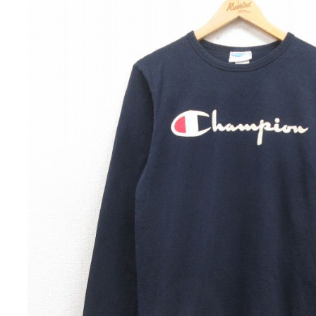
チャンピオン
カーハート
アディダス
リーバイス
ア行
カ行
ハ行
マ行
ア
Search by Item