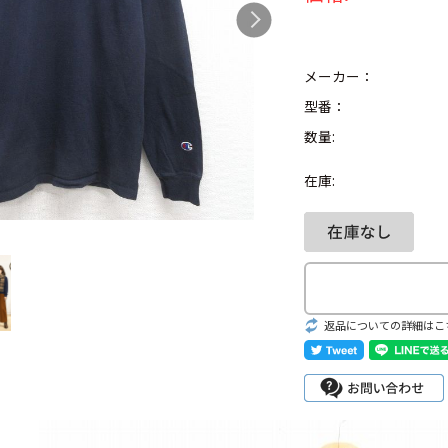
メーカー：
型番：
Search by Hotwor
数量:
1
Tシャツ USA製
在庫:
5
ラルフローレン
8
ディズニー
返品についての詳細はこ
Search by Brand
ラルフ ローレ