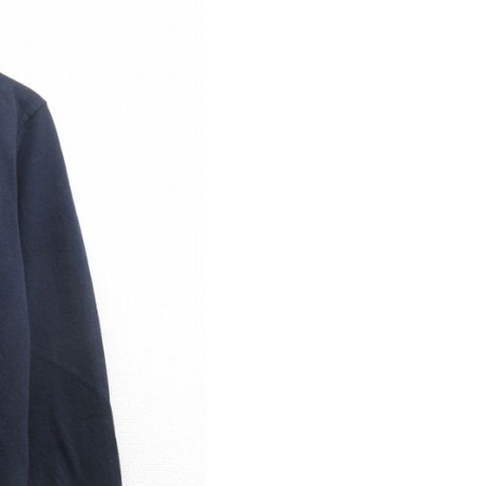
パタゴニア
ディッキーズ
ナイキ
ラッセル・アスレチック
サ行
タ行
ナ行
ラ行
イテムから探す