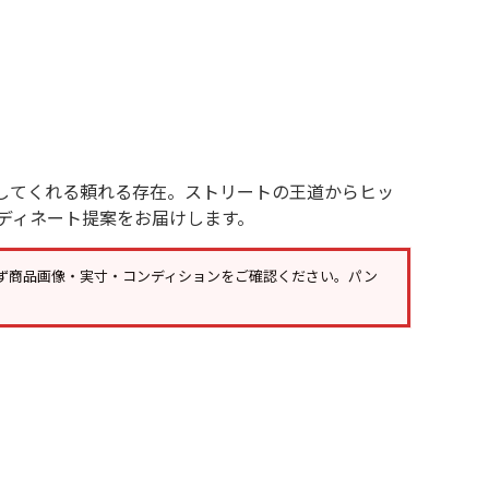
年代を見る
ト新聞
してくれる頼れる存在。ストリートの王道からヒッ
ディネート提案をお届けします。
ト情報
ず
商品画像・実寸・コンディション
をご確認ください。パン
ush Out チャンネル
ネート