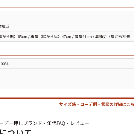
スウェット
M相当
長袖シャツ
から裾）65cm / 着幅（脇から脇）47cm / 肩幅41cm / 肩袖丈（肩から袖先）
半袖シャツ
00％
Tシャツ
パンツ
サイズ感・コーデ例・状態の詳細はこち
Search b
ーデ
一押し
ブランド・年代
FAQ・レビュー
について
バンド