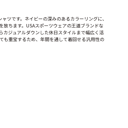
Tシャツ
Tシャツ
シャツです。ネイビーの深みのあるカラーリングに、
ボロ
ミリタリー
を放ちます。USAスポーツウェアの王道ブランドな
らカジュアルダウンした休日スタイルまで幅広く活
ても重宝するため、年間を通して着回せる汎用性の
ニアックを見る
h by Period
年代から探す
80年代
70年代
50年代
40年代