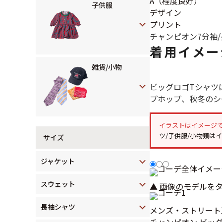
A（程度良好）
子供服
デザイン
プリント
チャンピオン
7分袖
着用イメー
雑貨/小物
ビッグロゴTシャツ
プホップ、秋冬のシ
イラストはイメージ
ツ/子供服/小物類は
サイズ
ジャケット
スウェット
▲ 画像のモデルを
長袖シャツ
メンズ・ストリート
チャンピオン ビッ