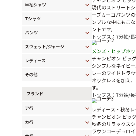
半袖シャツ
現代のストリートシ
ーブカーゴパンツの
Tシャツ
ンプルな中にもこな
ントです。
パンツ
トップス：7分袖/長
スウェット/ジャージ
メンズ・ヒップホッ
チャンピオン ビッ
レディース
シンプルなネイビー
レーのワイドトラウ
その他
ネックレスを加え、
す。
ブランド
トップス：7分袖/長
ア行
レディース・秋冬レ
チャンピオン ビッ
カ行
秋冬のリラックスシ
ラウンコーデュロイ
サ行