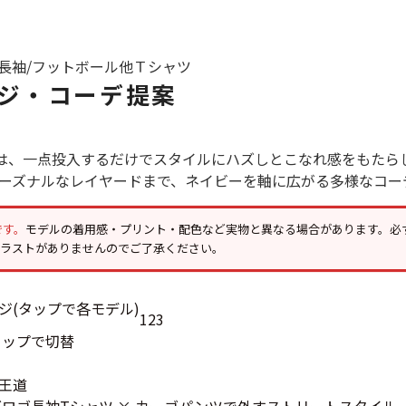
すべての
/長袖/フットボール他
Ｔシャツ
週刊ラッシュアウ
ジ・コーデ提案
古着コラム
は、一点投入するだけでスタイルにハズしとこなれ感をもたら
ーズナルなレイヤードまで、ネイビーを軸に広がる多様なコー
メディア・イベン
です。
モデルの着用感・プリント・配色など実物と異なる場合があります。必
イラストがありませんのでご了承ください。
Youtube 古着屋R
1
2
3
スタッフコーディ
タップで切替
王道
ご利用案内
グロゴ長袖Tシャツ × カーゴパンツで外すストリートスタイル