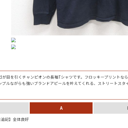
ジャケット
長袖シャツ
パンツ
雑貨/小物
ゴが目を引くチャンピオンの長袖Tシャツです。フロッキープリントな
Search by Particu
ンプルながらも強いブランドアピールを叶えてくれる、ストリートスタ
Search by 
A
追記】全体良好
ジャケット