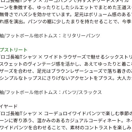
ーンを象徴する、ゆったりとしたシルエットでまとめた王道ス
お客様の声
レビュー1
無骨さでハズシを効かせています。足元はボリューム感のある
お気に入りリスト
れ感を演出。パンツの裾に少したまりを持たせることで、今季
会員登録
メルマガ登録
袖/フットボール他
ボトムス：ミリタリーパンツ
会社概要
店舗一覧
プストリート
グロゴ長袖Tシャツ × ワイドトラウザーズで魅せるシックスト
古着卸売
スウェットのヴィンテージ感を活かし、あえてゆったりと着こ
特定商取引法に基づく
ザーズを合わせ、足元はブラウンレザーシューズで落ち着きの
プライバシーポリシー
シンプルなトップスにさりげないアクセントをプラス。大人カ
お問い合わせ
袖/フットボール他
ボトムス：パンツ/スラックス
イヤード
グロゴ長袖Tシャツ × コーデュロイワイドパンツで楽しむ季節
ーンに寄り添う、温かみのあるカジュアルコーディネート。ネ
ワイドパンツを合わせることで、素材のコントラストを楽しみ