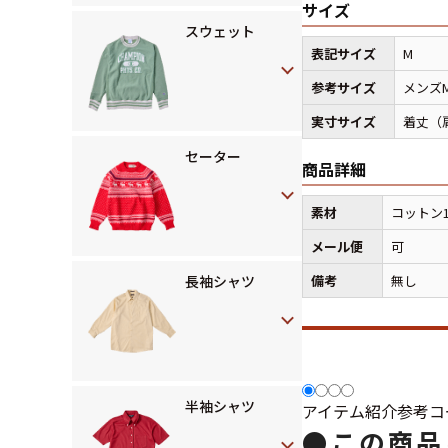
サイズ
スウェット
表記サイズ
M
参考サイズ
メンズ
実寸サイズ
着丈（肩
セーター
商品詳細
素材
コットン1
メール便
可
長袖シャツ
備考
無し
半袖シャツ
アイテム紹介
参考コ
●
この商品