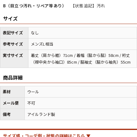
B（目立つ汚れ・リペア等あり）
【状態追記】汚れ
サイズ
マニアックから探す
Search by Maniac
表記サイズ
なし
バンド
アニメ
映画
Tシャツ
Tシャツ
Tシャツ
参考サイズ
メンズL相当
USA製
ボロ
ミリタリー
実寸サイズ
着丈（肩から裾）71cm / 着幅（脇から脇）58cm / 裄丈
（襟中央から袖口）85cm / 脇袖丈（脇から袖先）55cm
すべてのマニアックを見る
商品詳細
素材
ウール
年代から探す
Search by Period
メール便
不可
備考
アイルランド製
90年代
80年代
70年代
60年代
50年代
40年代
サイズ感・コーデ例・状態の詳細はこちら ▼