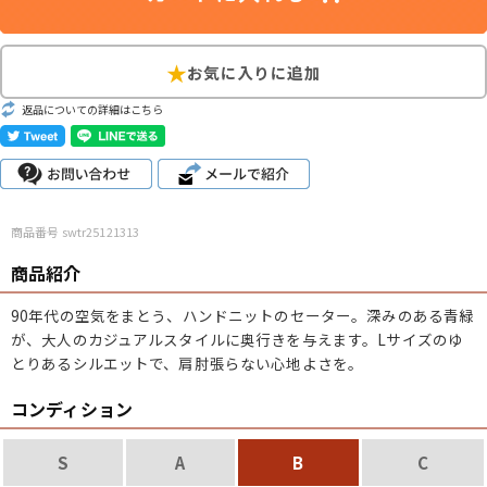
こだわりから探す
Search by Particular
サイズから探す（メンズ）
Search by Size
返品についての詳細はこちら
ジャケット
XS
S
M
L
XL
スウェット
XS
S
M
L
XL
商品番号 swtr25121313
長袖シャツ
XS
S
M
L
XL
商品紹介
半袖シャツ
XS
S
M
L
XL
90年代の空気をまとう、ハンドニットのセーター。深みのある青緑
が、大人のカジュアルスタイルに奥行きを与えます。Lサイズのゆ
Tシャツ
XS
S
M
L
XL
とりあるシルエットで、肩肘張らない心地よさを。
W30以下
W31,W32
W33,W34
コンディション
パンツ
W35,W36
W37以上
S
A
B
C