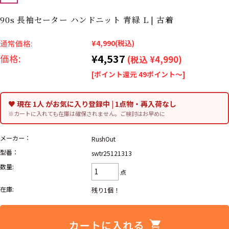
リーバイス
ック
90s 長袖セーター ハンドニット 青緑 L | 古着
ア行
カ行
サ行
タ行
通常価格:
¥4,990
(税込)
ナ行
ハ行
マ行
ラ行
¥4,537
価格:
(税込 ¥4,990)
[ポイント還元 49ポイント～]
アイテムから探す
Search by Item
♥ 現在 1人 がお気に入り登録中 | 1点物・再入荷なし
※カートに入れても在庫は確保されません。ご検討はお早めに
ジャケット
スウェット
セーター
メーカー：
RushOut
長袖シャツ
半袖シャツ
Tシャツ
型番：
swtr25121313
数量:
点
パンツ
レディース
子供服
在庫:
残り1個！
雑貨/小物