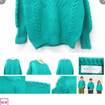
Search by Hotword
今週のHOTワード（7/29〜8/4）
1
Tシャツ USA製
2
映画
3
ミリタリー
4
スターウォーズ
5
ラルフローレン
6
大きいサイズ
7
アニメ
8
ディズニー
ブランドから探す
Search by Brand
ザ・ノース・フェイ
ラルフ ローレン
ス
チャンピオン
パタゴニア
カーハート
ディッキーズ
アディダス
ナイキ
ラッセル・アスレチ