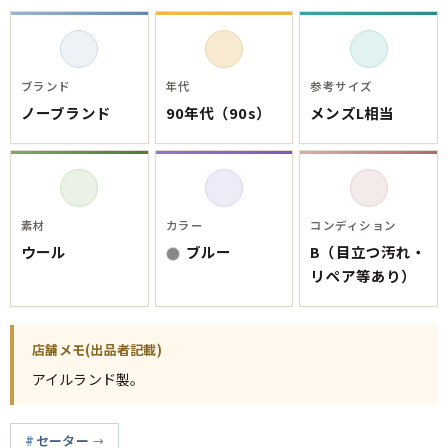
ご利用案内
お客様の声
レビュー1万件突破
お気に入りリスト
会員登録
ブランド
年代
参考サイズ
ノーブランド
90年代（90s）
メンズL相当
メルマガ登録
会社概要
店舗一覧
古着卸売
素材
カラー
コンディション
特定商取引法に基づく表示
ウール
ブルー
B（目立つ汚れ・
プライバシーポリシー
リペア等あり）
お問い合わせ
店舗メモ(出品者記載)
アイルランド製。
セーター