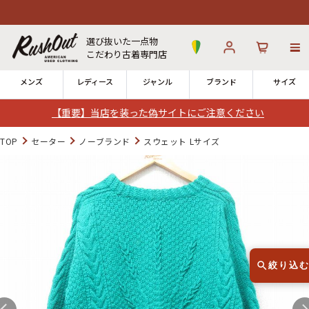
選び抜いた一点物
こだわり古着専門店
メンズ
レディース
ジャンル
ブランド
サイズ
【重要】当店を装った偽サイトにご注意ください
ログイン
お気に入り
カート
TOP
セーター
ノーブランド
スウェット Lサイズ
店舗一覧
→
全国7店舗・公式通販の比較
12時までのご注文で当日出荷！
発送について
※対応不可：日祝、長期休暇、セール
絞り込