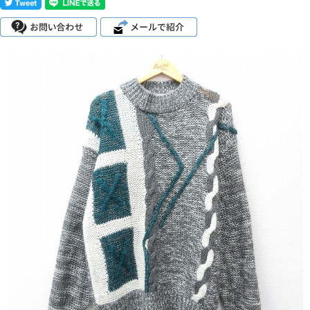
こだわりから探す
Search by Particular
サイズから探す（メンズ）
Search by Size
ジャケット
XS
S
M
L
XL
スウェット
XS
S
M
L
XL
長袖シャツ
XS
S
M
L
XL
半袖シャツ
XS
S
M
L
XL
Tシャツ
XS
S
M
L
XL
W30以下
W31,W32
W33,W34
パンツ
W35,W36
W37以上