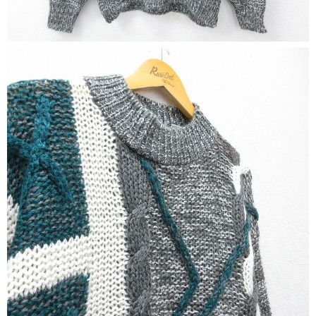
マニアックから探す
Search by Maniac
バンド
アニメ
映画
Tシャツ
Tシャツ
Tシャツ
USA製
ボロ
ミリタリー
すべてのマニアックを見る
年代から探す
Search by Period
90年代
80年代
70年代
60年代
50年代
40年代