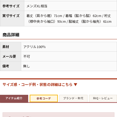
参考サイズ
メンズXL相当
実寸サイズ
着丈（肩から裾）71cm / 着幅（脇から脇）62cm / 裄丈
（襟中央から袖口）93cm / 脇袖丈（脇から袖先）61cm
商品詳細
素材
アクリル100％
メール便
不可
備考
無し
サイズ感・コーデ例・状態の詳細はこちら ▼
アイテム紹介
ブランド・年代
FAQ・レビュー
参考コーデ