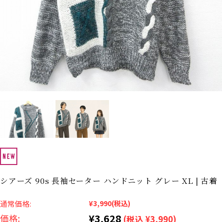
Search by Hotword
今週のHOTワード（7/29〜8/4）
1
Tシャツ USA製
2
映画
3
ミリタリー
4
スターウォーズ
5
ラルフローレン
6
大きいサイズ
7
アニメ
8
ディズニー
ブランドから探す
Search by Brand
ザ・ノース・フェイ
ラルフ ローレン
ス
チャンピオン
パタゴニア
カーハート
ディッキーズ
シアーズ 90s 長袖セーター ハンドニット グレー XL | 古着
アディダス
ナイキ
通常価格:
¥3,990
(税込)
¥3,628
価格:
(税込 ¥3,990)
ラッセル・アスレチ