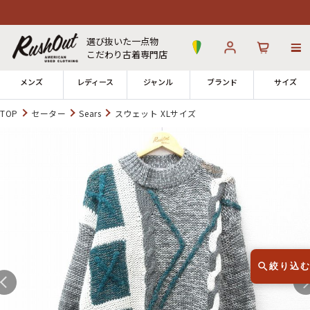
選び抜いた一点物
こだわり古着専門店
メンズ
レディース
ジャンル
ブランド
サイズ
TOP
セーター
Sears
スウェット XLサイズ
ログイン
お気に入り
カート
店舗一覧
→
全国7店舗・公式通販の比較
12時までのご注文で当日出荷！
発送について
※対応不可：日祝、長期休暇、セール
絞り込