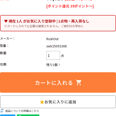
リーバイス
ック
[ポイント還元 39ポイント～]
ア行
カ行
サ行
タ行
♥ 現在 1人 がお気に入り登録中 | 1点物・再入荷なし
※カートに入れても在庫は確保されません。ご検討はお早めに
ナ行
ハ行
マ行
ラ行
メーカー：
RushOut
型番：
swtr25091088
アイテムから探す
Search by Item
数量:
点
ジャケット
スウェット
セーター
在庫:
残り1個！
長袖シャツ
半袖シャツ
Tシャツ
パンツ
レディース
子供服
雑貨/小物
返品についての詳細はこちら