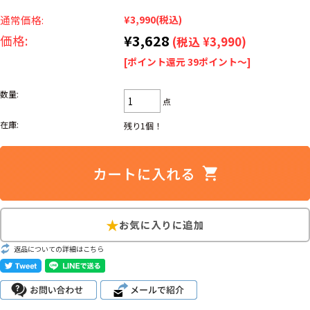
リーバイス
ック
通常価格:
¥3,990
(税込)
¥3,628
価格:
(税込 ¥3,990)
ア行
カ行
サ行
タ行
[ポイント還元 39ポイント～]
ナ行
ハ行
マ行
ラ行
数量:
点
在庫:
残り1個！
アイテムから探す
Search by Item
ジャケット
スウェット
セーター
長袖シャツ
半袖シャツ
Tシャツ
パンツ
レディース
子供服
返品についての詳細はこちら
雑貨/小物