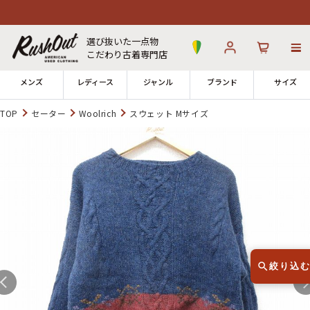
選び抜いた一点物
こだわり古着専門店
メンズ
レディース
ジャンル
ブランド
サイズ
TOP
セーター
Woolrich
スウェット Mサイズ
ログイン
お気に入り
カート
店舗一覧
→
全国7店舗・公式通販の比較
12時までのご注文で当日出荷！
発送について
※対応不可：日祝、長期休暇、セール
絞り込