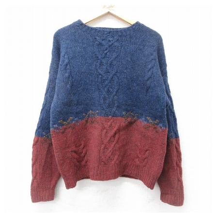
こだわりから探す
Search by Particular
サイズから探す（メンズ）
Search by Size
ジャケット
XS
S
M
L
XL
スウェット
XS
S
M
L
XL
長袖シャツ
XS
S
M
L
XL
半袖シャツ
XS
S
M
L
XL
Tシャツ
XS
S
M
L
XL
W30以下
W31,W32
W33,W34
パンツ
W35,W36
W37以上