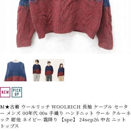
Search by Hotword
今週のHOTワード（7/29〜8/4）
1
Tシャツ USA製
2
映画
3
ミリタリー
4
スターウォーズ
5
ラルフローレン
6
大きいサイズ
7
アニメ
8
ディズニー
ブランドから探す
Search by Brand
ザ・ノース・フェイ
ラルフ ローレン
ス
チャンピオン
パタゴニア
カーハート
ディッキーズ
M★古着 ウールリッチ WOOLRICH 長袖 ケーブル セータ
ー メンズ 00年代 00s 手織り ハンドニット ウール クルーネ
アディダス
ナイキ
ック 紺他 ネイビー 霜降り 【spe】 24sep26 中古 ニット
トップス
ラッセル・アスレチ