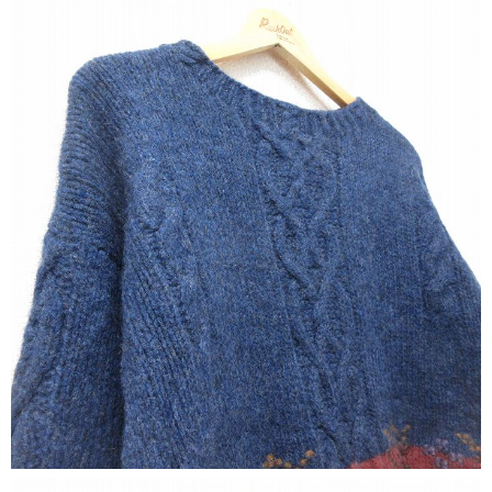
マニアックから探す
Search by Maniac
バンド
アニメ
映画
Tシャツ
Tシャツ
Tシャツ
USA製
ボロ
ミリタリー
すべてのマニアックを見る
年代から探す
Search by Period
90年代
80年代
70年代
60年代
50年代
40年代