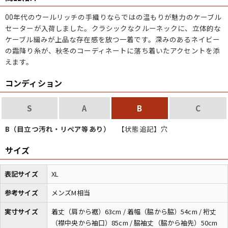
00年代のウールリッチの手織りならではの温もりが魅力のケーブル
セーターが入荷しました。クラシックなクルーネックに、立体的な
ケーブル編みが上品な存在感を放つ一着です。深みのあるネイビー
の霜降り糸が、秋冬のコーディネートに落ち着いたアクセントを添
えます。
コンディション
S
A
B
C
B（目立つ汚れ・リペア等あり）
【状態追記】穴
サイズ
表記サイズ
XL
参考サイズ
メンズM相当
実寸サイズ
着丈（肩から裾）63cm / 着幅（脇から脇）54cm / 裄丈
（襟中央から袖口）85cm / 脇袖丈（脇から袖先）50cm