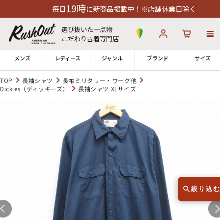
19時
毎日
に新商品掲載中！※店舗休業日除く
選び抜いた一点物
こだわり古着専門店
メンズ
レディース
ジャンル
ブランド
サイズ
TOP
長袖シャツ
長袖ミリタリー・ワーク他
Dickies（ディッキーズ）
長袖シャツ XLサイズ
ログイン
お気に入り
カート
店舗一覧
→
全国7店舗・公式通販の比較
12時までのご注文で当日出荷！
発送について
※対応不可：日祝、長期休暇、セール
絞り込