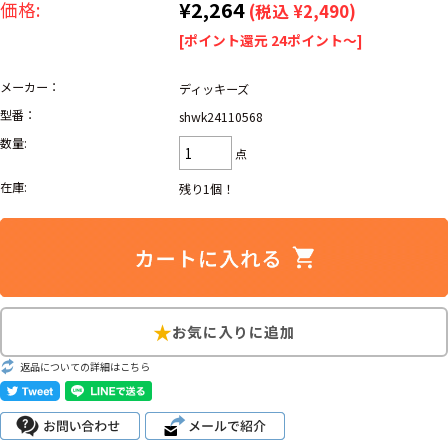
リーバイス
¥2,264
価格:
(税込 ¥2,490)
ック
[ポイント還元 24ポイント～]
ア行
カ行
サ行
タ行
メーカー：
ディッキーズ
ナ行
ハ行
マ行
ラ行
型番：
shwk24110568
数量:
点
アイテムから探す
Search by Item
在庫:
残り1個！
ジャケット
スウェット
セーター
長袖シャツ
半袖シャツ
Tシャツ
パンツ
レディース
子供服
返品についての詳細はこちら
雑貨/小物