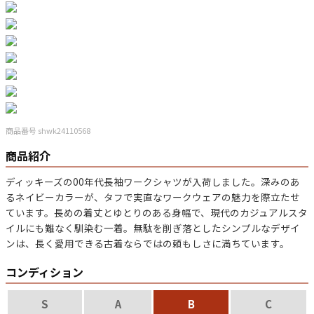
マニアックから探す
Search by Maniac
バンド
アニメ
映画
Tシャツ
Tシャツ
Tシャツ
USA製
ボロ
ミリタリー
商品番号 shwk24110568
商品紹介
すべてのマニアックを見る
ディッキーズの00年代長袖ワークシャツが入荷しました。深みのあ
るネイビーカラーが、タフで実直なワークウェアの魅力を際立たせ
ています。長めの着丈とゆとりのある身幅で、現代のカジュアルスタ
イルにも難なく馴染む一着。無駄を削ぎ落としたシンプルなデザイ
年代から探す
Search by Period
ンは、長く愛用できる古着ならではの頼もしさに満ちています。
コンディション
90年代
80年代
70年代
S
A
B
C
60年代
50年代
40年代