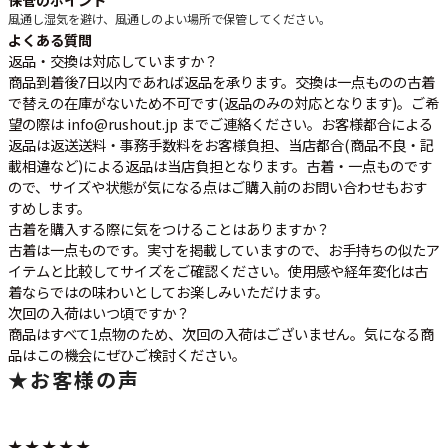
風通し
湿気を避け、風通しのよい場所で保管してください。
よくある質問
返品・交換は対応していますか？
商品到着後7日以内であれば返品を承ります。交換は一点ものの古着
で替えの在庫がないため不可です(返品のみの対応となります)。ご希
望の際は info@rushout.jp までご連絡ください。お客様都合による
返品は返送送料・事務手数料をお客様負担、当店都合(商品不良・記
載相違など)による返品は当店負担となります。古着・一点ものです
ので、サイズや状態が気になる点はご購入前のお問い合わせもおす
すめします。
古着を購入する際に気をつけることはありますか？
古着は一点ものです。実寸を掲載していますので、お手持ちの似たア
イテムと比較してサイズをご確認ください。使用感や経年変化は古
着ならではの味わいとしてお楽しみいただけます。
次回の入荷はいつ頃ですか？
商品はすべて1点物のため、次回の入荷はございません。気になる商
品はこの機会にぜひご検討ください。
★
お客様の声
★ ★ ★ ★ ★