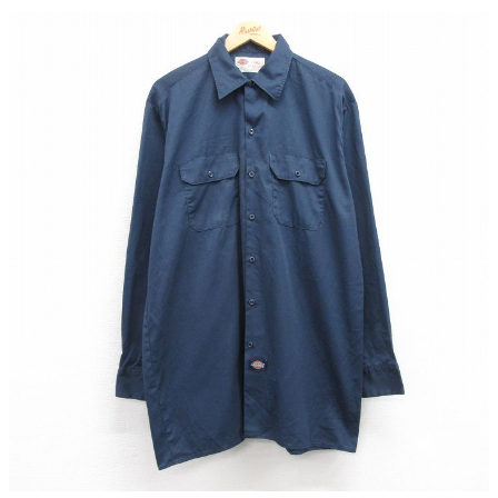
こだわりから探す
Search by Particular
サイズから探す（メンズ）
Search by Size
ジャケット
XS
S
M
L
XL
スウェット
XS
S
M
L
XL
長袖シャツ
XS
S
M
L
XL
半袖シャツ
XS
S
M
L
XL
Tシャツ
XS
S
M
L
XL
W30以下
W31,W32
W33,W34
パンツ
W35,W36
W37以上