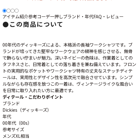
ご利用案内
お客様の声
レビュー1万件突破
アイテム紹介
参考コーデ
一押し
ブランド・年代
FAQ・レビュー
お気に入りリスト
●
この商品について
会員登録
メルマガ登録
00年代のディッキーズによる、本格派の長袖ワークシャツです。ブ
会社概要
ランドが培ってきた堅牢なワークウェアの精神を感じさせる、無骨
店舗一覧
で飾らない佇まいが魅力。深いネイビーの色味は、作業着としての
古着卸売
タフネスさと、日常着としての落ち着きを兼ね備えています。フロン
トの実用的なポケットやワークシャツ特有の丈夫なステッチディテ
特定商取引法に基づく表示
ールは、実用性とデザイン性を高次元で融合させています。シンプ
プライバシーポリシー
ルながらも存在感を放つこの一着は、ヴィンテージライクな風合い
お問い合わせ
を日常に取り入れたい方に最適です。
ディテール・こだわりポイント
ブランド
Dickies（ディッキーズ）
年代
00年代（00s）
参考サイズ
メンズXL相当