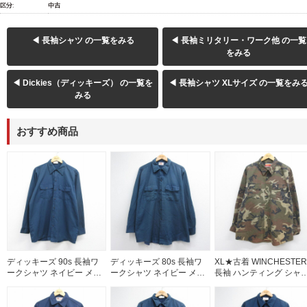
区分:
中古
◀ 長袖シャツ の一覧をみる
◀ 長袖ミリタリー・ワーク他 の一覧
をみる
◀ Dickies（ディッキーズ） の一覧を
◀ 長袖シャツ XLサイズ の一覧をみ
みる
おすすめ商品
ディッキーズ 90s 長袖ワ
ディッキーズ 80s 長袖ワ
XL★古着 WINCHESTER
ークシャツ ネイビー メン
ークシャツ ネイビー メン
長袖 ハンティング シャ
ズXL相当 | 古着
ズXL相当 | 古着
メンズ 90年代 90s 鳥 大
いサイズ ロング丈 緑 迷
26may12