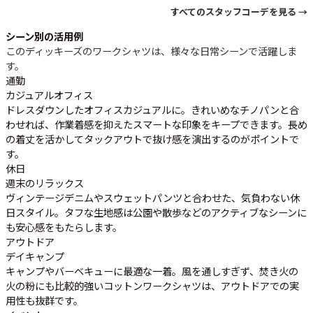
すべてのスタッフコーデを見る →
シーン別の活用例
このディッキーズのワークシャツは、様々な日常シーンで活躍しま
す。
通勤
カジュアルオフィス
ドレスダウンしたオフィスカジュアルに。きれいめなチノパンと合
わせれば、作業着感を抑えたスマートな印象をキープできます。長め
の着丈を活かしてタックアウトで抜け感を演出するのがポイントで
す。
休日
週末のリラックス
ヴィンテージデニムやスウェットパンツと合わせた、気負わない休
日スタイル。タフな生地感は公園や散歩などのアクティブなシーンに
も安心感をもたらします。
アウトドア
デイキャンプ
キャンプやバーベキューに最適な一着。風を通しすぎず、焚き火の
火の粉にも比較的強いコットンワークシャツは、アウトドアでの実
用性も抜群です。