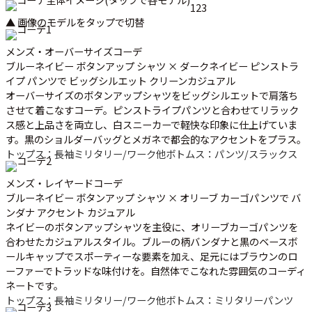
1
2
3
▲ 画像のモデルをタップで切替
メンズ・オーバーサイズコーデ
ブルーネイビー ボタンアップ シャツ × ダークネイビー ピンストラ
イプ パンツで ビッグシルエット クリーンカジュアル
オーバーサイズのボタンアップシャツをビッグシルエットで肩落ち
させて着こなすコーデ。ピンストライプパンツと合わせてリラック
ス感と上品さを両立し、白スニーカーで軽快な印象に仕上げていま
す。黒のショルダーバッグとメガネで都会的なアクセントをプラス。
トップス：長袖ミリタリー/ワーク他
ボトムス：パンツ/スラックス
メンズ・レイヤードコーデ
ブルーネイビー ボタンアップ シャツ × オリーブ カーゴパンツで バ
ンダナ アクセント カジュアル
ネイビーのボタンアップシャツを主役に、オリーブカーゴパンツを
合わせたカジュアルスタイル。ブルーの柄バンダナと黒のベースボ
ールキャップでスポーティーな要素を加え、足元にはブラウンのロ
ーファーでトラッドな味付けを。自然体でこなれた雰囲気のコーディ
ネートです。
トップス：長袖ミリタリー/ワーク他
ボトムス：ミリタリーパンツ