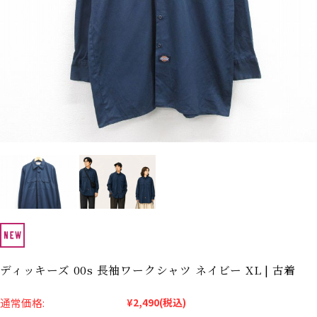
Search by Hotword
今週のHOTワード（7/29〜8/4）
1
Tシャツ USA製
2
映画
3
ミリタリー
4
スターウォーズ
5
ラルフローレン
6
大きいサイズ
7
アニメ
8
ディズニー
ブランドから探す
Search by Brand
ザ・ノース・フェイ
ラルフ ローレン
ス
チャンピオン
パタゴニア
カーハート
ディッキーズ
ディッキーズ 00s 長袖ワークシャツ ネイビー XL | 古着
アディダス
ナイキ
通常価格:
¥2,490
(税込)
ラッセル・アスレチ