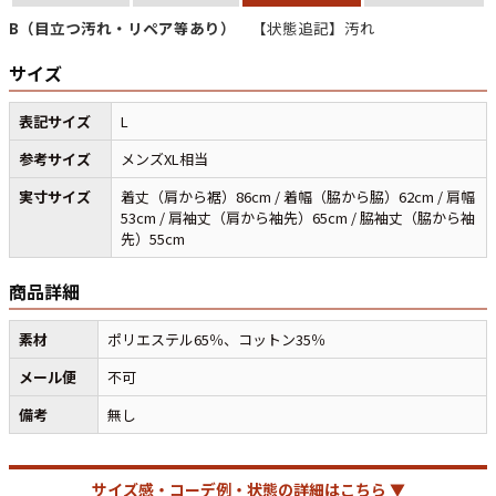
B（目立つ汚れ・リペア等あり）
【状態追記】汚れ
すべての年代を見る
サイズ
表記サイズ
L
参考サイズ
メンズXL相当
週刊ラッシュアウト新聞
実寸サイズ
着丈（肩から裾）86cm / 着幅（脇から脇）62cm / 肩幅
53cm / 肩袖丈（肩から袖先）65cm / 脇袖丈（脇から袖
古着コラム
先）55cm
商品詳細
メディア・イベント情報
素材
ポリエステル65％、コットン35％
Youtube 古着屋Rush Out チャンネル
メール便
不可
スタッフコーディネート
備考
無し
サイズ感・コーデ例・状態の詳細はこちら ▼