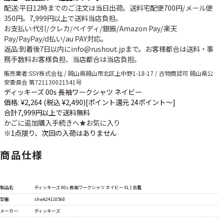
配送
:平日12時までのご注文は当日出荷。送料宅配便
700円
/メール便
350円
。
7,999円以上で送料当店負担
。
お支払い
:代引/クレカ/ペイディ/銀振/Amazon Pay/楽天
Pay/PayPay/d払い/au PAY対応。
返品
:到着後7日以内にinfo@rushout.jpまで。お客様都合は送料・事
務手数料お客様負担、当店都合は当店負担。
販売業者
:SSY株式会社 / 岡山県岡山市北区上中野1-18-17 / 古物商認可 岡山県公
安委員会 第721130021541号
ディッキーズ 00s 長袖ワークシャツ ネイビー
価格: ¥2,264 (税込 ¥2,490)
[ポイント還元 24ポイント～]
合計7,999円以上で送料無料
かごに追加
購入手続きへ
★
お気に入り
※1点限り、次回の入荷はありません
商品仕様
製品名:
ディッキーズ 00s 長袖ワークシャツ ネイビー XL | 古着
型番:
shwk24110568
メーカー:
ディッキーズ