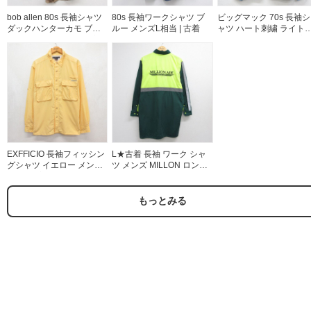
bob allen 80s 長袖シャツ
80s 長袖ワークシャツ ブ
ビッグマック 70s 長袖シ
ダックハンターカモ ブラ
ルー メンズL相当 | 古着
ャツ ハート刺繍 ライト
ウン メンズXL相当 | 古着
ルー メンズM相当 | 古着
EXFFICIO 長袖フィッシン
L★古着 長袖 ワーク シャ
グシャツ イエロー メンズL
ツ メンズ MILLON ロング
相当 | 古着
丈 リフレクター グリーン
26jun26
もっとみる