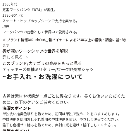
1960年代
定番ワークパンツ『874』が誕生。
1980-90年代
スケート・ヒップホップシーンで支持を集める。
現在
ワークパンツの定番として世界中で愛用される。
※ ブランド情報はRushOut古着バイヤーによる25年以上の経験・調査に基づき
ます
奥が深いワークシャツの世界を解説
詳しく見る →
このブランド/カテゴリの商品をもっと見る
ディッキーズ
長袖ミリタリー/ワーク他
長袖シャツ
~
お手入れ・お洗濯について
古着は素材や状態が一点ごとに異なります。長くお使いいただくた
めに、以下のケアをご参考ください。
洗濯のポイント
単独洗い推奨
色移りを防ぐため、初回は単独で洗うことをおすすめします。
中性洗剤を使用
おしゃれ着用の中性洗剤を使い、やさしく洗ってください。
陰干し
色褪せ・縮みを防ぐため、直射日光を避けて陰干ししてください。
保管のポイント