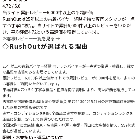
4.72 / 5.0
当サイト 累計レビュー6,000件以上の平均評価
RushOutは25年以上の古着バイヤー経験を持つ専門スタッフが一点
ずつ丁寧に検品。当サイトで累計6,000件以上のレビューをいただ
き、平均評価4.72という高評価を獲得しています。
お客様レビュー一覧を見る →
◇
RushOutが選ばれる理由
25年以上の古着バイヤー経験
:ベテランバイヤーが一点ずつ厳選・検品し、確か
な品質の古着のみをお届けしています。
累計レビュー6,000件以上
:当サイトでの累計レビューが6,000件を超え、多くの
お客様にご利用いただいています。
平均評価4.72 / 5.0
:丁寧な検品と正直な商品説明により、高い評価を維持してい
ます。
古物商認可取得済み
:岡山県公安委員会 第721130021541号の古物商認可を取得
した正規の古着販売店です。
実寸・コンディションを明記
:全商品に実寸を掲載し、コンディションランクを
正直に記載。安心してお選びいただけます。
全国5都市に実店舗
:東京・名古屋・神戸・京都・岡山に実店舗を構え、SSY株式
会社が運営しています。
配送・お支払い・返品について