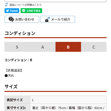
こだわりから探す
返品についての詳細はこちら
Search by Particular
サイズから探す（メンズ）
Search by Size
コンディション
ジャケット
XS
S
M
L
XL
S
A
B
C
スウェット
XS
S
M
L
XL
長袖シャツ
XS
S
M
L
XL
コンディション：B
半袖シャツ
XS
S
M
L
XL
【状態追記】
●汚れ
Tシャツ
XS
S
M
L
XL
サイズ
W30以下
W31,W32
表記サイズ
L
パンツ
W33,W34
W35,W36
実寸サイズ(c
着丈（肩から裾）75cm / 着幅（脇から脇）63cm /