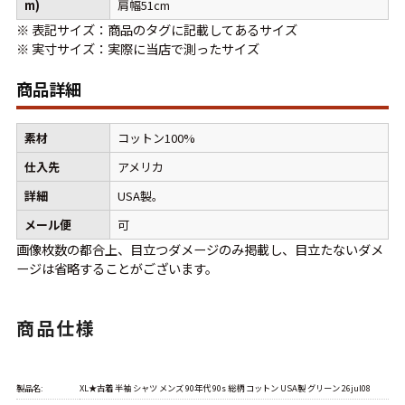
m)
肩幅51cm
W37以上
※ 表記サイズ：商品のタグに記載してあるサイズ
※ 実寸サイズ：実際に当店で測ったサイズ
商品詳細
マニアックから探す
Search by Maniac
バンド
アニメ
映画
素材
コットン100%
Tシャツ
Tシャツ
Tシャツ
仕入先
アメリカ
USA製
ボロ
ミリタリー
詳細
USA製。
メール便
可
画像枚数の都合上、目立つダメージのみ掲載し、目立たないダメ
すべてのマニアックを見る
ージは省略することがございます。
商品仕様
年代から探す
Search by Period
製品名:
XL★古着 半袖 シャツ メンズ 90年代 90s 総柄 コットン USA製 グリーン 26jul08
90年代
80年代
70年代