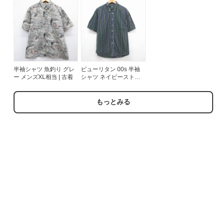
半袖シャツ 魚釣り グレ
ピューリタン 00s 半袖
ー メンズXL相当 | 古着
シャツ ネイビーストラ
イプ メンズXL相当 | 古
着
もっとみる