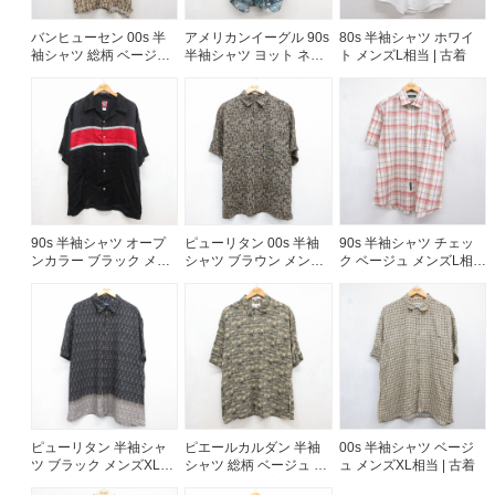
バンヒューセン 00s 半
アメリカンイーグル 90s
80s 半袖シャツ ホワイ
袖シャツ 総柄 ベージュ
半袖シャツ ヨット ネイ
ト メンズL相当 | 古着
メンズXL相当 | 古着
ビー メンズXL相当 | 古
着
90s 半袖シャツ オープ
ピューリタン 00s 半袖
90s 半袖シャツ チェッ
ンカラー ブラック メン
シャツ ブラウン メンズL
ク ベージュ メンズL相当
ズXL相当 | 古着
相当 | 古着
| 古着
ピューリタン 半袖シャ
ピエールカルダン 半袖
00s 半袖シャツ ベージ
ツ ブラック メンズXL相
シャツ 総柄 ベージュ メ
ュ メンズXL相当 | 古着
当 | 古着
ンズL相当 | 古着