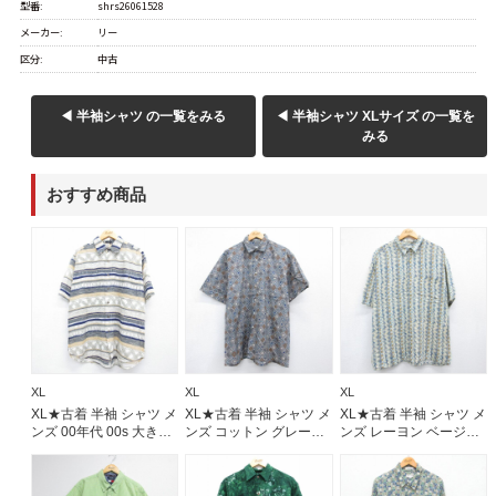
型番:
shrs26061528
メーカー:
リー
60年代
50年代
40年代
区分:
中古
すべての年代を見る
◀ 半袖シャツ の一覧をみる
◀ 半袖シャツ XLサイズ の一覧を
みる
おすすめ商品
週刊ラッシュアウト新聞
古着コラム
メディア・イベント情報
XL
XL
XL
Youtube 古着屋Rush Out チャンネル
XL★古着 半袖 シャツ メ
XL★古着 半袖 シャツ メ
XL★古着 半袖 シャツ メ
ンズ 00年代 00s 大きい
ンズ コットン グレー
ンズ レーヨン ベージュ
サイズ レーヨン ホワイ
26aug03
26aug03
スタッフコーディネート
ト【spe】 26aug03