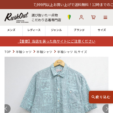
7,999円以上お買い上げで送料無料！12時までのご注文
選び抜いた一点物
こだわり古着専門店
メンズ
レディース
ジャンル
ブランド
サイズ
【重要】当店を装った偽サイトにご注意ください
ログイン
お気に入り
カート
TOP
半袖シャツ
半袖シャツ
半袖シャツ XLサイズ
店舗一覧
→
全国7店舗・公式通販の比較
12時までのご注文で当日出荷！
発送について
※対応不可：日祝、長期休暇、セール
絞り込む