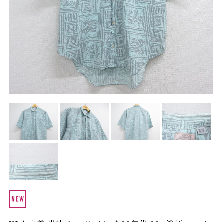
Search by Hotword
今週のHOTワード（7/29〜8/4）
1
Tシャツ USA製
2
映画
3
ミリタリー
4
スターウォーズ
5
ラルフローレン
6
大きいサイズ
7
アニメ
8
ディズニー
ブランドから探す
Search by Brand
ザ・ノース・フェ
ラルフ ローレン
イス
チャンピオン
パタゴニア
カーハート
ディッキーズ
アディダス
ナイキ
ラッセル・アスレ