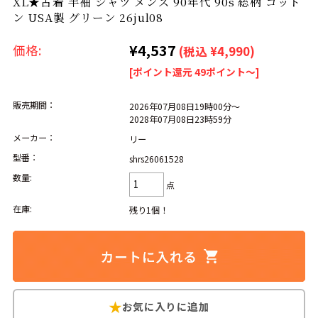
XL★古着 半袖 シャツ メンズ 90年代 90s 総柄 コット
リーバイス
チック
ン USA製 グリーン 26jul08
ア行
カ行
サ行
タ行
¥4,537
価格:
(税込 ¥4,990)
[ポイント還元 49ポイント～]
ナ行
ハ行
マ行
ラ行
販売期間：
2026年07月08日19時00分～
2028年07月08日23時59分
アイテムから探す
Search by Item
メーカー：
リー
型番：
shrs26061528
ジャケット
スウェット
セーター
数量:
点
長袖シャツ
半袖シャツ
Tシャツ
在庫:
残り1個！
パンツ
レディース
子供服
雑貨/小物