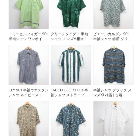
ご利用案内
お客様の声
レビュー1万件突破
お気に入りリスト
トミーヒルフィガー 90s
グリーンタイダイ 半袖
ピエールカルダン 90s
半袖シャツ ワンポイン
シャツ メンズM相当 | 古
半袖シャツ 総柄 グリー
会員登録
トロゴ グリーンチェッ
着
ンチェック メンズXL相
メルマガ登録
ク メンズXL相当 | 古着
当 | 古着
会社概要
店舗一覧
古着卸売
特定商取引法に基づく表示
プライバシーポリシー
ELY 90s 半袖ウエスタン
FADED GLORY 00s 半
半袖シャツ ブラック メ
シャツ ネイビーストラ
袖シャツ ストライプ ホ
ンズXL相当 | 古着
お問い合わせ
イプ メンズXL相当 | 古
ワイト メンズXL相当 |
着
古着