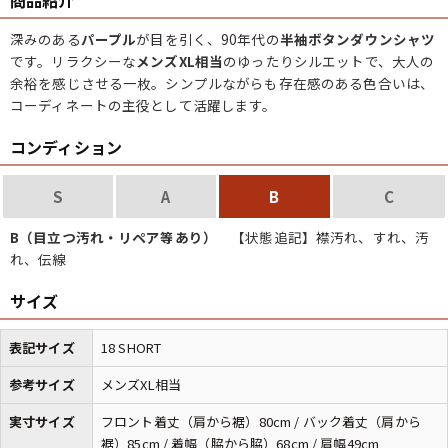
商品紹介
深みのある
パープル
が目を引く、90年代の
半袖ボタンダウンシャツ
です。リラクシーな
メンズXL相当
のゆったりシルエットで、大人の
余裕を感じさせる一枚。シンプルながらも存在感のある色合いは、
コーディネートの主役として活躍します。
コンディション
S
A
B
C
B（目立つ汚れ・リペア等あり）
【状態追記】襟汚れ、すれ、汚
れ、伝線
サイズ
表記サイズ
18 SHORT
参考サイズ
メンズXL相当
実寸サイズ
フロント着丈（肩から裾）80cm / バック着丈（肩から
裾）85cm / 着幅（脇から脇）68cm / 肩幅49cm