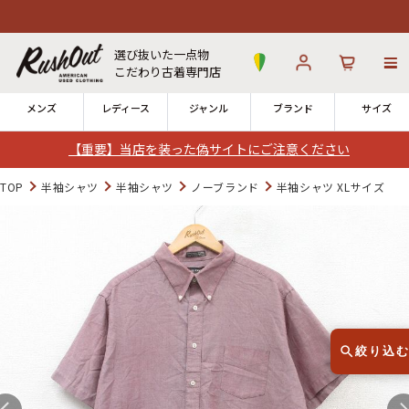
7,999
選び抜いた一点物
こだわり古着専門店
メンズ
レディース
ジャンル
ブランド
サイズ
【重要】当店を装った偽サイトにご注意ください
ログイン
お気に入り
カート
TOP
半袖シャツ
半袖シャツ
ノーブランド
半袖シャツ XLサイズ
店舗一覧
→
全国7店舗・公式通販の比較
12時までのご注文で当日出荷！
発送について
※対応不可：日祝、長期休暇、セール
絞り込