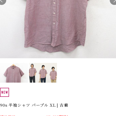
Search by Hotword
今週のHOTワード（7/29〜8/4）
1
Tシャツ USA製
2
映画
3
ミリタリー
4
スターウォーズ
5
ラルフローレン
6
大きいサイズ
7
アニメ
8
ディズニー
ブランドから探す
Search by Brand
ザ・ノース・フェイ
ラルフ ローレン
ス
チャンピオン
パタゴニア
カーハート
ディッキーズ
アディダス
ナイキ
90s 半袖シャツ パープル XL | 古着
ラッセル・アスレチ