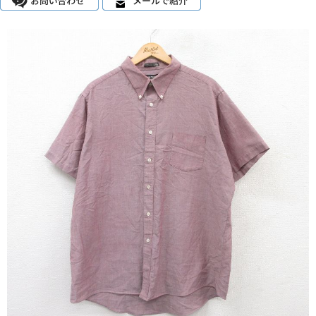
こだわりから探す
Search by Particular
サイズから探す（メンズ）
Search by Size
ジャケット
XS
S
M
L
XL
スウェット
XS
S
M
L
XL
長袖シャツ
XS
S
M
L
XL
半袖シャツ
XS
S
M
L
XL
Tシャツ
XS
S
M
L
XL
W30以下
W31,W32
W33,W34
パンツ
W35,W36
W37以上