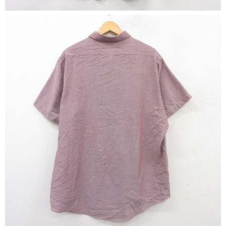
マニアックから探す
Search by Maniac
バンド
アニメ
映画
Tシャツ
Tシャツ
Tシャツ
USA製
ボロ
ミリタリー
すべてのマニアックを見る
年代から探す
Search by Period
90年代
80年代
70年代
60年代
50年代
40年代