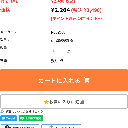
リーバイス
通常価格:
¥2,490
(税込)
ック
¥2,264
価格:
(税込 ¥2,490)
[ポイント還元 24ポイント～]
ア行
カ行
サ行
タ行
ナ行
ハ行
マ行
ラ行
メーカー：
RushOut
型番：
shrs25060875
数量:
点
アイテムから探す
Search by Item
在庫:
残り1個！
ジャケット
スウェット
セーター
長袖シャツ
半袖シャツ
Tシャツ
パンツ
レディース
子供服
雑貨/小物
返品についての詳細はこちら