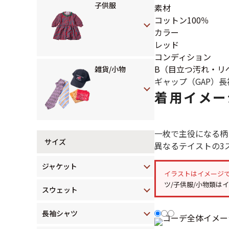
子供服
素材
コットン100％
カラー
レッド
コンディション
B（目立つ汚れ・リ
雑貨/小物
ギャップ（GAP）
長
着用イメー
一枚で主役になる柄
サイズ
異なるテイストの3
ジャケット
イラストはイメージ
ツ/子供服/小物類は
スウェット
長袖シャツ