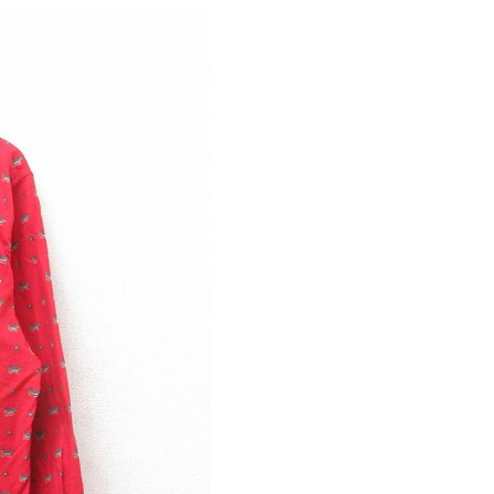
パタゴニア
ディッキーズ
ナイキ
ラッセル・アスレチック
サ行
タ行
ナ行
ラ行
イテムから探す