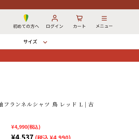
メニュー
初めての方へ
ログイン
カート
サイズ
お気に入り
カート
→
長袖フランネルシャツ 鳥 レッド L | 古
12時までのご注文で当日出荷！
※対応不可：日祝、長期休暇、セール
¥4,990
(税込)
¥4,537
(税込 ¥4,990)