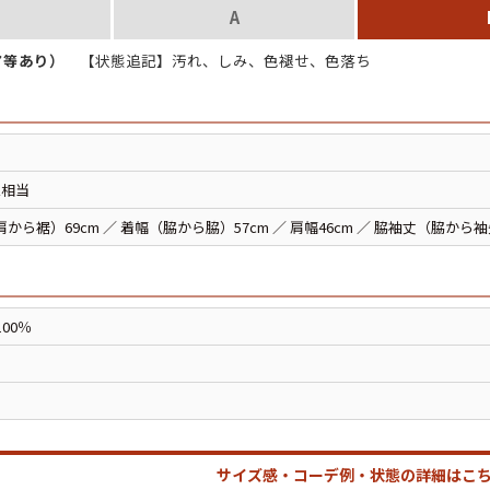
A
スウェット
ア等あり）
【状態追記】汚れ、しみ、色褪せ、色落ち
長袖シャツ
半袖シャツ
L相当
から裾）69cm ／ 着幅（脇から脇）57cm ／ 肩幅46cm ／ 脇袖丈（脇から袖
Tシャツ
パンツ
00％
Search b
サイズ感・コーデ例・状態の詳細はこち
バンド