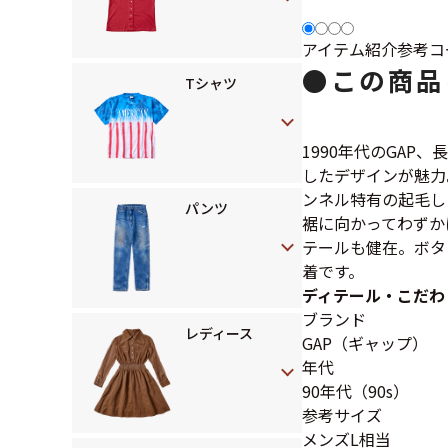
アイテム紹介
参考コ
●
この商品
Tシャツ
1990年代のGA
したデザインが魅力
ンネル特有の起毛し
パンツ
裾に向かってわずか
テールも健在。ボタ
着です。
ディテール・こだわ
ブランド
レディース
GAP（ギャップ）
年代
90年代（90s）
参考サイズ
メンズL相当