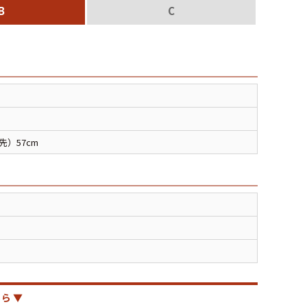
B
C
XS
S
M
L
XL
XS
S
M
L
XL
XS
S
M
L
XL
先）57cm
XS
S
M
L
XL
W30以下
W31,W32
W33,W34
W35,W36
W37以上
y Maniac
マニアックから探す
ら ▼
アニメ
映画