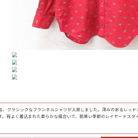
ジャケット
長袖シャツ
パンツ
雑貨/小物
Search by Particu
Search by 
表する、クラシックなフランネルシャツが入荷しました。深みのあるレッ
す。程よく着込まれた柔らかな風合いで、肌寒い季節のレイヤードスタ
ジャケット