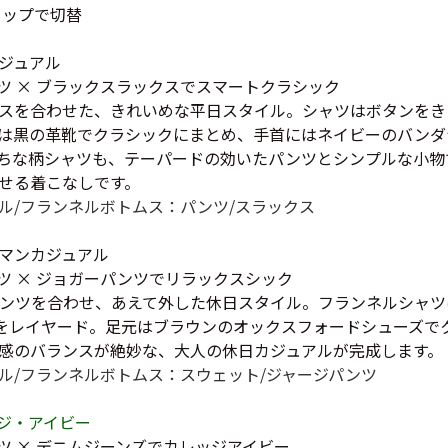
タップで切替
お客様の声
レビュー1
お気に入りリスト
ジュアル
会員登録
ャツ × ブラックスラックスでスマートクラシック
メルマガ登録
スを合わせた、きれいめな平日スタイル。シャツはボタンをき
は黒の革靴でクラシックにまとめ、手首にはネイビーのバンダ
会社概要
ちな柄シャツも、テーパードの効いたパンツとシンプルな小物
店舗一覧
せる着こなしです。
古着卸売
ル/フランネル
ボトムス：パンツ/スラックス
特定商取引法に基づく
プライバシーポリシー
マンカジュアル
お問い合わせ
ャツ × ジョガーパンツでリラックスシック
ンツを合わせ、あえて外した休日スタイル。フランネルシャツ
をレイヤード。足元はブラウンのオックスフォードシューズで
感のバランスが絶妙な、大人の休日カジュアルが完成します。
ル/フランネル
ボトムス：スウェット/ジャージパンツ
ジ・アイビー
ツ × デニムジーンズでカレッジアイビー