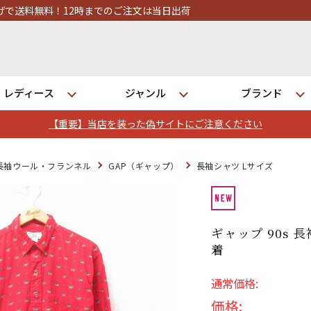
でのご注文は当日出荷
レディース
ジャンル
ブランド
【重要】当店を装った偽サイトにご注意ください
ログイン
長袖ウール・フランネル
GAP（ギャップ）
長袖シャツ Lサイズ
店舗一覧
全国7店舗・公式通販の比較
ギャップ 90s 
着
発送について
通常価格:
価格: