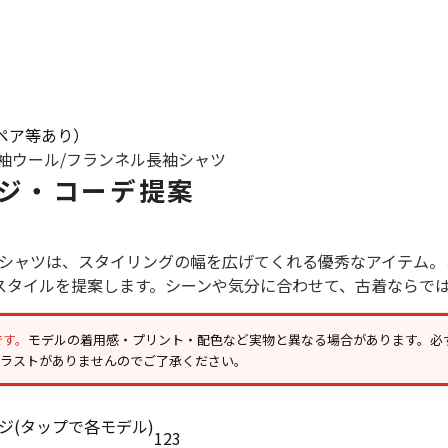
すべての
週刊ラッシュアウ
ペア等あり）
袖ウール/フランネル
長袖シャツ
古着コラム
ジ・コーデ提案
メディア・イベン
シャツは、スタイリングの幅を広げてくれる優秀なアイテム。こ
スタイルを提案します。シーンや気分に合わせて、古着ならで
Youtube 古着屋R
です。
モデルの着用感・プリント・配色など実物と異なる場合があります。必
スタッフコーディ
イラストがありませんのでご了承ください。
1
2
3
ご利用案内