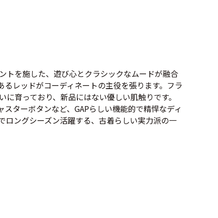
Tシャツ
Tシャツ
ボロ
ミリタリー
ニアックを見る
プリントを施した、遊び心とクラシックなムードが融合
あるレッドがコーディネートの主役を張ります。フラ
いに育っており、新品にはない優しい肌触りです。
スターボタンなど、GAPらしい機能的で精悍なディ
h by Period
年代から探す
でロングシーズン活躍する、古着らしい実力派の一
80年代
70年代
50年代
40年代