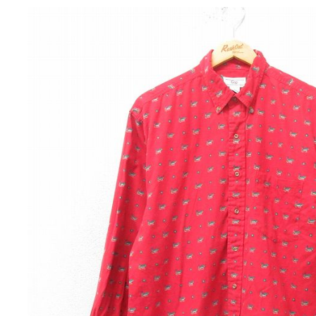
チャンピオン
カーハート
アディダス
リーバイス
ア行
カ行
ハ行
マ行
ア
Search by Item