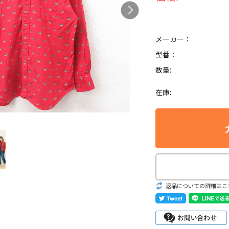
メーカー：
型番：
Search by Hotwor
数量:
1
Tシャツ USA製
在庫:
5
ラルフローレン
8
ディズニー
Search by Brand
返品についての詳細はこ
ラルフ ローレ