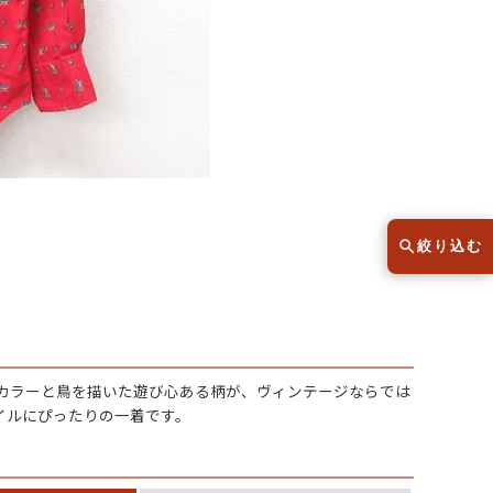
スウェット
セーター
半袖シャツ
Tシャツ
レディース
子供服
絞り込む
こだわりから探す
lar
Size
ドカラーと鳥を描いた遊び心ある柄が、ヴィンテージならでは
サイズから探す（メンズ）
イルにぴったりの一着です。
XS
S
M
L
XL