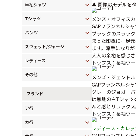
▲ 画像のモデルを
半袖シャツ
メンズ・オフィスカ
Tシャツ
GAPフランネルシ
パンツ
ブラックのスラック
まった印象に。足元
スウェット/ジャージ
ます。派手になりが
大人の余裕を感じさ
レディース
トップス：長袖ウー
その他
メンズ・ジェントル
GAPフランネルシ
グレーのジョガーパ
ブランド
は無地の白Tシャツ
んと感とリラックス
ア行
トップス：長袖ウー
カ行
レディース・カレッ
GAPフランネルシャ
サ行