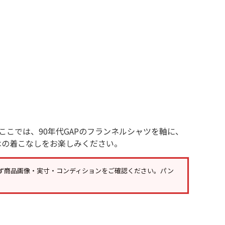
年代を見る
ト新聞
ト情報
こでは、90年代GAPのフランネルシャツを軸に、
はの着こなしをお楽しみください。
ush Out チャンネル
ず
商品画像・実寸・コンディション
をご確認ください。パン
ネート