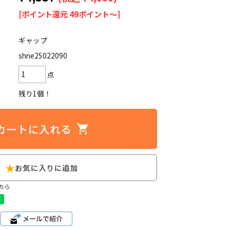
[ポイント還元 49ポイント～]
ギャップ
shne25022090
d
今週のHOTワード（7/29〜8/4）
点
2
映画
3
ミリタリー
4
スターウォーズ
残り1個！
6
大きいサイズ
7
アニメ
ブランドから探す
ちら
ン
ザ・ノース・フェイス