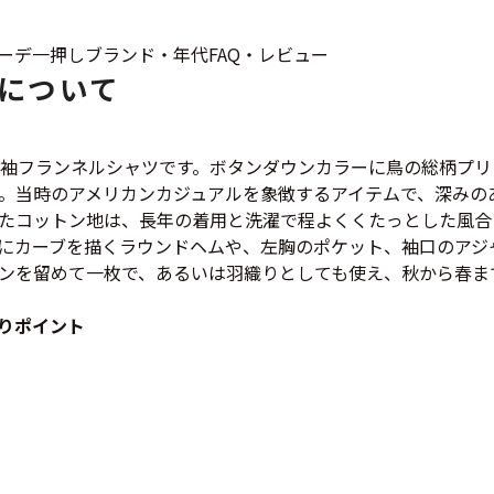
Tシャツ
ーデ
一押し
ブランド・年代
FAQ・レビュー
USA製
について
すべてのマ
P、長袖フランネルシャツです。ボタンダウンカラーに鳥の総柄
。当時のアメリカンカジュアルを象徴するアイテムで、深みの
たコットン地は、長年の着用と洗濯で程よくくたっとした風合
にカーブを描くラウンドヘムや、左胸のポケット、袖口のアジャ
Searc
ンを留めて一枚で、あるいは羽織りとしても使え、秋から春ま
りポイント
90年代
60年代