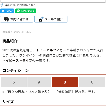
こだわりから探す
Search by Particular
返品についての詳細はこちら
サイズから探す（メンズ）
Search by Size
商品番号 shbp26061325
ジャケット
XS
S
M
L
XL
商品紹介
スウェット
XS
S
M
L
XL
90年代の空気を纏う、
トミーヒルフィガー
の半袖ポロシャツが入荷
しました。ワンポイントの刺繍ロゴが知的で端正な印象を与える、
長袖シャツ
XS
S
M
L
XL
ネイビーストライプ
の一着です。
半袖シャツ
XS
S
M
L
XL
コンディション
Tシャツ
XS
S
M
L
XL
S
A
B
C
W30以下
W31,W32
W33,W34
B（目立つ汚れ・リペア等あり）
【状態追記】折れ跡、汚れ
パンツ
W35,W36
W37以上
サイズ