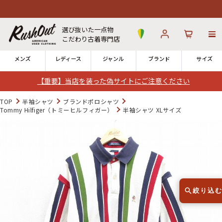
選び抜いた一点物
こだわり古着専門店
メンズ
レディース
ジャンル
ブランド
サイズ
【重要】当店を装った偽サイトにご注意ください
ログイン
お気に入り
カート
TOP
半袖シャツ
ブランドポロシャツ
Tommy Hilfiger（トミーヒルフィガー）
半袖シャツ XLサイズ
店舗一覧
→
全国7店舗・公式通販の比較
12時までのご注文で当日出荷！
発送について
※対応不可：日祝、長期休暇、セール
絞り込