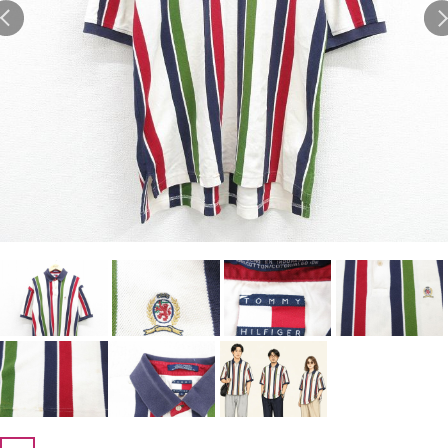
Search by Hotword
今週のHOTワード（7/29〜8/4）
1
Tシャツ USA製
2
映画
3
ミリタリー
4
スターウォーズ
5
ラルフローレン
6
大きいサイズ
7
アニメ
8
ディズニー
ブランドから探す
Search by Brand
ザ・ノース・フェイ
ラルフ ローレン
ス
チャンピオン
パタゴニア
カーハート
ディッキーズ
アディダス
ナイキ
ラッセル・アスレチ