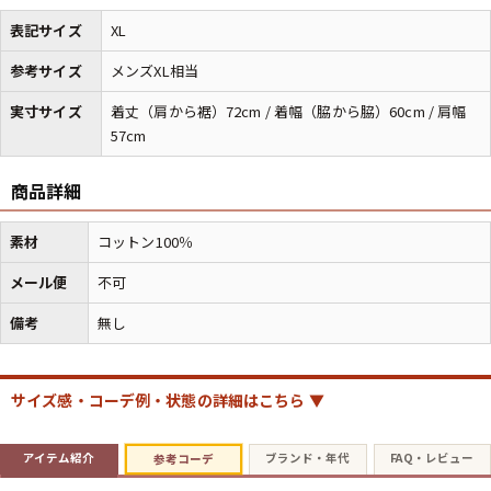
表記サイズ
XL
マニアックから探す
Search by Maniac
参考サイズ
メンズXL相当
実寸サイズ
着丈（肩から裾）72cm / 着幅（脇から脇）60cm / 肩幅
バンド
アニメ
映画
57cm
Tシャツ
Tシャツ
Tシャツ
USA製
ボロ
ミリタリー
商品詳細
素材
コットン100％
すべてのマニアックを見る
メール便
不可
備考
無し
年代から探す
Search by Period
サイズ感・コーデ例・状態の詳細はこちら ▼
90年代
80年代
70年代
アイテム紹介
ブランド・年代
FAQ・レビュー
参考コーデ
60年代
50年代
40年代