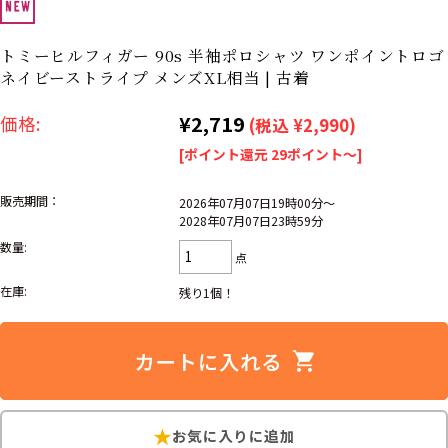
リーバイス
ック
トミーヒルフィガー 90s 半袖ポロシャツ ワンポイントロゴ
ア行
カ行
サ行
タ行
ネイビーストライプ メンズXL相当 | 古着
ナ行
ハ行
マ行
ラ行
¥2,719
価格:
(税込 ¥2,990)
[ポイント還元 29ポイント～]
アイテムから探す
Search by Item
販売期間：
2026年07月07日19時00分～
2028年07月07日23時59分
ジャケット
スウェット
セーター
数量:
点
長袖シャツ
半袖シャツ
Tシャツ
在庫:
残り1個！
パンツ
レディース
子供服
雑貨/小物