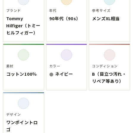
ご利用案内
お客様の声
レビュー1万件突破
ブランド
年代
参考サイズ
お気に入りリスト
Tommy
90年代（90s）
メンズXL相当
Hilfiger（トミー
会員登録
ヒルフィガー）
メルマガ登録
会社概要
店舗一覧
古着卸売
素材
カラー
コンディション
特定商取引法に基づく表示
コットン100％
ネイビー
B（目立つ汚れ・
プライバシーポリシー
リペア等あり）
お問い合わせ
デザイン
ワンポイントロ
ゴ