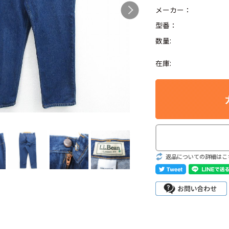
メーカー：
型番：
数量:
Search by Hotwor
在庫:
1
Tシャツ USA製
5
ラルフローレン
8
ディズニー
返品についての詳細はこ
Search by Brand
ラルフ ローレ