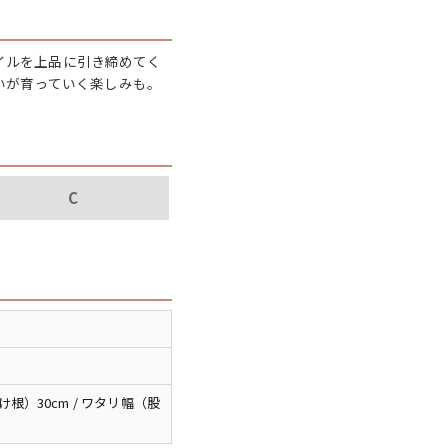
パタゴニア
タイルを上品に引き締めてく
ディッキーズ
いが育っていく楽しみも。
ナイキ
ラッセル・アスレチック
C
サ行
タ行
ナ行
ラ行
イテムから探す
根）30cm / ワタリ幅（股