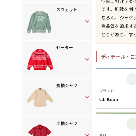
今回ご紹介するの
です。無駄を削
スウェット
ちろん、ジャケ
高品質を追求する
とりがあり、す
セーター
ディテール・こ
長袖シャツ
ブランド
L.L.Bean
半袖シャツ
素材