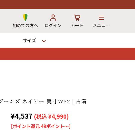
メニュー
初めての方へ
ログイン
カート
サイズ
お気に入り
カート
→
ーンズ ネイビー 実寸W32 | 古着
¥4,537
(税込 ¥4,990)
12時までのご注文で当日出荷！
※対応不可：日祝、長期休暇、セール
[ポイント還元 49ポイント～]