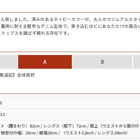
チャンピオン
ーンズが入荷しました。深みのあるネイビーカラーが、大人のカジュアルス
カーハート
の着用に耐える堅牢なデニム生地で、穿き込むほどにあなただけの風合
、トップスを選ばず頼れる存在です。
アディダス
リーバイス
A
B
態追記】全体良好
ア行
カ行
ハ行
マ行
9
32
ア
Search by Item
ト（腰まわり）82cm / レングス（股下）72cm / 股上（ウエストから股の付け
部分の幅）26cm / 裾幅20cm / （ウエスト32inch / レングス28inch）