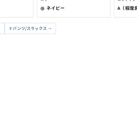
Tシャツ
ネイビー
A（程度
USA製
パンツ/スラックス
すべてのマ
Searc
90年代
60年代