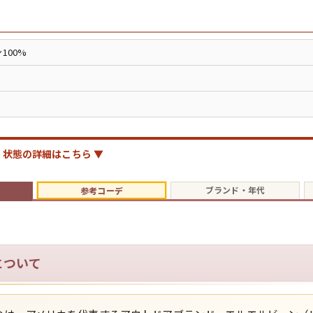
ジャケット
長袖シャツ
100%
パンツ
雑貨/小物
状態の詳細はこちら ▼
ブランド・年代
参考コーデ
Search by Particu
Search by 
について
ジャケット