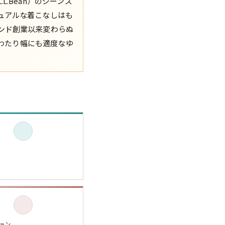
.Bean）のジーンズ
ュアルな着こなしはも
XS
S
M
L
XL
ンド創業以来変わらぬ
。わたり幅にも適度なゆ
XS
S
M
L
XL
XS
S
M
L
XL
XS
S
M
L
XL
W30以下
W31,W32
W33,W34
W35,W36
W37以上
y Maniac
マニアックから探す
アニメ
映画
ョン