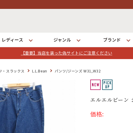
レディース
ジャンル
ブランド
【重要】当店を装った偽サイトにご注意ください
ログイン
ツ・スラックス
L.L.Bean
パンツ/ジーンズ W31,W32
店舗一覧
全国7店舗・公式通販の比較
エルエルビーン ジ
価格:
発送について