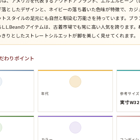
は、アメリカを代表するアウトドアブランド、エルエルビーン（L.L
ぎ落としたデザインと、ネイビーの落ち着いた色味が特徴で、カジ
スウェット
ットスタイルの足元にも自然と馴染む万能さを持っています。ブラ
L.L.Beanのアイテムは、古着市場でも常に高い人気を誇ります
長袖シャツ
っきりとしたストレートシルエットが脚を美しく見せてくれます。
半袖シャツ
だわりポイント
Tシャツ
パンツ
年代
参考サイズ
実寸W32
Search b
バンド
カラー
コンディシ