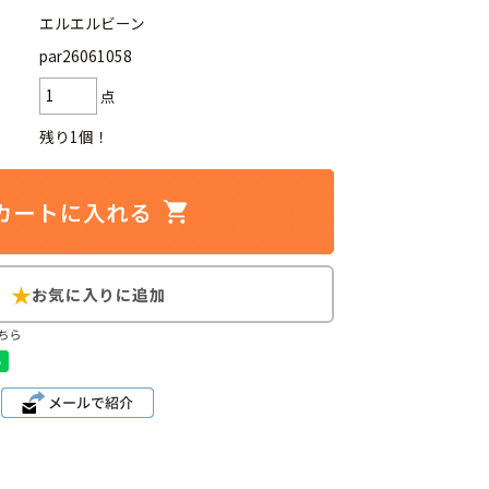
エルエルビーン
par26061058
点
d
今週のHOTワード（7/29〜8/4）
残り1個！
2
映画
3
ミリタリー
4
スターウォーズ
6
大きいサイズ
7
アニメ
ちら
ブランドから探す
ン
ザ・ノース・フェイス