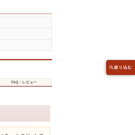
スウェット
セーター
半袖シャツ
Tシャツ
レディース
子供服
絞り込む
FAQ・レビュー
こだわりから探す
lar
Size
サイズから探す（メンズ）
XS
S
M
L
XL