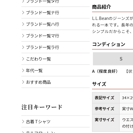
ブランド一覧タ行
商品紹介
ブランド一覧ナ行
L.L.Beanのジ
ブランド一覧ハ行
れる一本です。長年
シンプルだからこそ
ブランド一覧マ行
コンディション
ブランド一覧ラ行
こだわり一覧
S
年代一覧
A（程度良好）
【状
おすすめ商品
サイズ
表記サイズ
34×2
注目キーワード
参考サイズ
実寸W
実寸サイズ
ウエス
古着 Tシャツ
の付け根
ラルフローレン