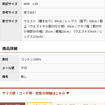
表記サイズ
W36 L30
参考サイズ
実寸W37
マニアックから探す
Search by Maniac
実寸サイズ
ウエスト（腰まわり）94cm / レングス（股下）68cm / 股
バンド
アニメ
映画
上（ウエストから股の付け根）30cm / ワタリ幅（股の付
Tシャツ
Tシャツ
Tシャツ
け根部分の幅）35cm / 裾幅23cm / （ウエスト37inch / レ
ングス27inch）
USA製
ボロ
ミリタリー
商品詳細
すべてのマニアックを見る
素材
コットン100%
メール便
不可
備考
無し
年代から探す
Search by Period
90年代
80年代
70年代
サイズ感・コーデ例・状態の詳細はこちら ▼
60年代
50年代
40年代