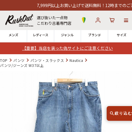
7,999円以上お買い上げで送料無料！12時までのご注文は
選び抜いた一点物
こだわり古着専門店
メンズ
レディース
ジャンル
ブランド
サイズ
【重要】当店を装った偽サイトにご注意ください
ログイン
お気に入り
カート
TOP
パンツ
パンツ・スラックス
Nautica
パンツ/ジーンズ W37以上
店舗一覧
→
全国7店舗・公式通販の比較
12時までのご注文で当日出荷！
発送について
※対応不可：日祝、長期休暇、セール
絞り込