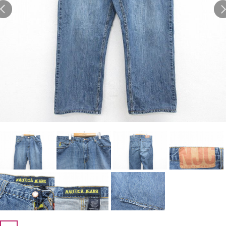
Search by Hotword
今週のHOTワード（7/29〜8/4）
1
Tシャツ USA製
2
映画
3
ミリタリー
4
スターウォーズ
5
ラルフローレン
6
大きいサイズ
7
アニメ
8
ディズニー
ブランドから探す
Search by Brand
ザ・ノース・フェイ
ラルフ ローレン
ス
チャンピオン
パタゴニア
カーハート
ディッキーズ
アディダス
ナイキ
ラッセル・アスレチ