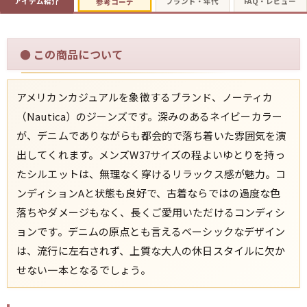
アイテム紹介
ブランド・年代
FAQ・レビュー
参考コーデ
すべての年代を見る
●
この商品について
アメリカンカジュアルを象徴するブランド、ノーティカ
週刊ラッシュアウト新聞
（Nautica）のジーンズです。深みのあるネイビーカラー
が、デニムでありながらも都会的で落ち着いた雰囲気を演
古着コラム
出してくれます。メンズW37サイズの程よいゆとりを持っ
たシルエットは、無理なく穿けるリラックス感が魅力。コ
メディア・イベント情報
ンディションAと状態も良好で、古着ならではの過度な色
落ちやダメージもなく、長くご愛用いただけるコンディシ
Youtube 古着屋Rush Out チャンネル
ョンです。デニムの原点とも言えるベーシックなデザイン
は、流行に左右されず、上質な大人の休日スタイルに欠か
スタッフコーディネート
せない一本となるでしょう。