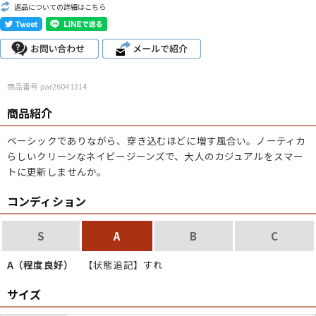
返品についての詳細はこちら
こだわりから探す
Search by Particular
サイズから探す（メンズ）
Search by Size
商品番号 par26041314
ジャケット
XS
S
M
L
XL
商品紹介
スウェット
XS
S
M
L
XL
ベーシックでありながら、穿き込むほどに増す風合い。ノーティカ
らしいクリーンなネイビージーンズで、大人のカジュアルをスマー
長袖シャツ
XS
S
M
L
XL
トに更新しませんか。
半袖シャツ
XS
S
M
L
XL
コンディション
Tシャツ
XS
S
M
L
XL
S
A
B
C
W30以下
W31,W32
W33,W34
A（程度良好）
【状態追記】すれ
パンツ
W35,W36
W37以上
サイズ