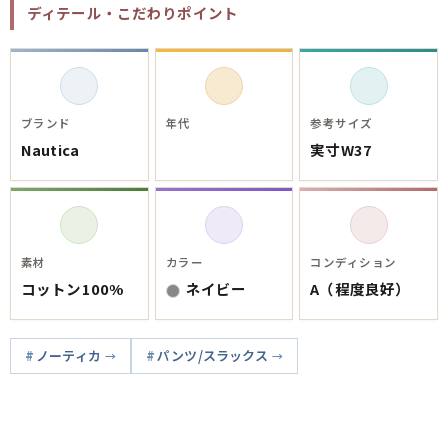
ご利用案内
ディテール・こだわりポイント
お客様の声
レビュー1万件突破
お気に入りリスト
会員登録
メルマガ登録
ブランド
年代
参考サイズ
会社概要
Nautica
実寸W37
店舗一覧
古着卸売
特定商取引法に基づく表示
プライバシーポリシー
素材
カラー
コンディション
お問い合わせ
コットン100%
ネイビー
A（程度良好）
ノーティカ
パンツ/スラックス