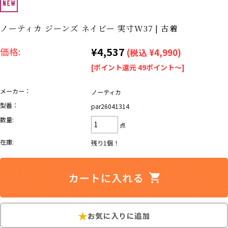
リーバイス
ック
ノーティカ ジーンズ ネイビー 実寸W37 | 古着
ア行
カ行
サ行
タ行
¥4,537
価格:
(税込 ¥4,990)
ナ行
ハ行
マ行
ラ行
[ポイント還元 49ポイント～]
メーカー：
ノーティカ
アイテムから探す
Search by Item
型番：
par26041314
数量:
ジャケット
スウェット
セーター
点
在庫:
残り1個！
長袖シャツ
半袖シャツ
Tシャツ
パンツ
レディース
子供服
雑貨/小物