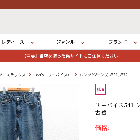
レディース
ジャンル
ブランド
【重要】当店を装った偽サイトにご注意ください
ログイン
ツ・スラックス
Levi's（リーバイス）
パンツ/ジーンズ W31,W32
店舗一覧
全国7店舗・公式通販の比較
リーバイス541 
古着
発送について
価格: