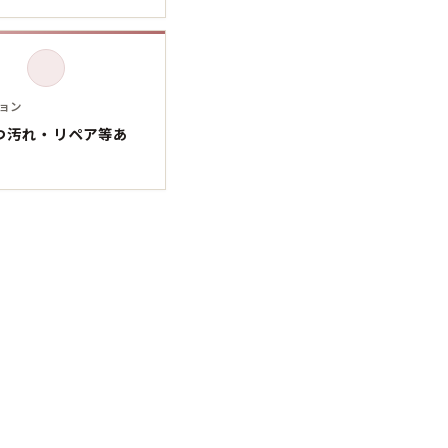
Tシャツ
Tシャツ
ボロ
ミリタリー
ョン
つ汚れ・リペア等あ
ニアックを見る
h by Period
年代から探す
80年代
70年代
50年代
40年代