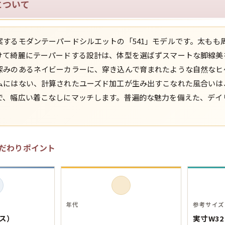
について
スウェット
案するモダンテーパードシルエットの「541」モデルです。太もも
長袖シャツ
けて綺麗にテーパードする設計は、体型を選ばずスマートな脚線美
深みのあるネイビーカラーに、穿き込んで育まれたような自然なヒ
半袖シャツ
ムにはない、計算されたユーズド加工が生み出すこなれた風合いは
で、幅広い着こなしにマッチします。普遍的な魅力を備えた、デイ
Tシャツ
パンツ
だわりポイント
Search b
年代
参考サイズ
イス）
実寸W32
バンド