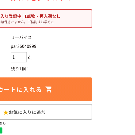
に入り登録中 | 1点物・再入荷なし
は確保されません。ご検討はお早めに
d
今週のHOTワード（7/29〜8/4）
リーバイス
par26040999
2
映画
3
ミリタリー
4
スターウォーズ
点
6
大きいサイズ
7
アニメ
残り1個！
ブランドから探す
ン
ザ・ノース・フェイス
ちら