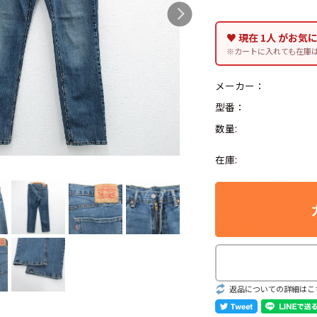
♥ 現在 1人 がお気
※カートに入れても在庫
Search by Hotwor
メーカー：
型番：
1
Tシャツ USA製
数量:
5
ラルフローレン
在庫:
8
ディズニー
Search by Brand
ラルフ ローレ
返品についての詳細はこ