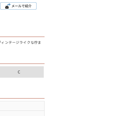
パタゴニア
ディッキーズ
ナイキ
ヴィンテージライクな佇ま
ラッセル・アスレチック
サ行
タ行
ナ行
C
ラ行
イテムから探す