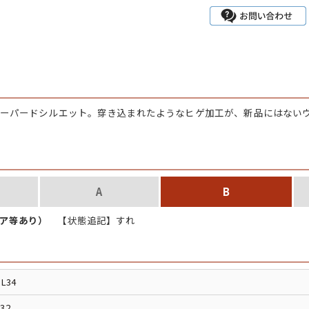
チャンピオン
カーハート
アディダス
」テーパードシルエット。穿き込まれたようなヒゲ加工が、新品にはない
リーバイス
ア行
カ行
A
B
ハ行
マ行
ペア等あり）
【状態追記】すれ
ア
Search by Item
L34
32