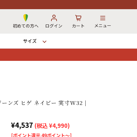
メニュー
初めての方へ
ログイン
カート
サイズ
お気に入り
カート
→
ジーンズ ヒゲ ネイビー 実寸W32 |
12時までのご注文で当日出荷！
¥4,537
※対応不可：日祝、長期休暇、セール
(税込 ¥4,990)
[ポイント還元 49ポイント～]