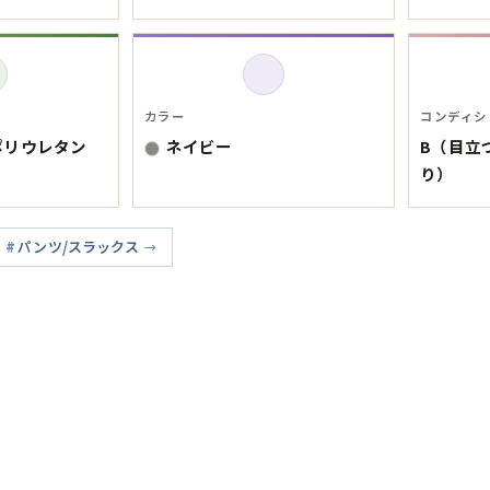
Tシャツ
USA製
カラー
コンディシ
ポリウレタン
ネイビー
B（目立
すべてのマ
り）
パンツ/スラックス
Searc
90年代
60年代