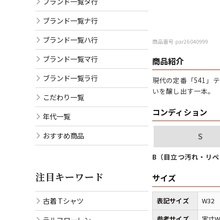
ブランド一覧タ行
ブランド一覧ナ行
ブランド一覧ハ行
商品番号 par26040999
ブランド一覧マ行
商品紹介
ブランド一覧ラ行
現代の定番「541
いを醸し出す一本。
こだわり一覧
コンディション
年代一覧
おすすめ商品
S
B（目立つ汚れ・リ
注目キーワード
サイズ
古着 Tシャツ
表記サイズ
W32 
参考サイズ
実寸W
ラルフローレン