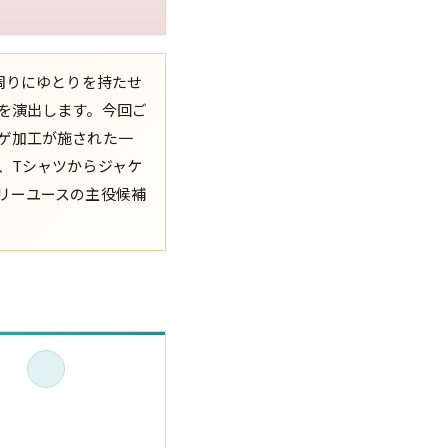
XS
S
M
L
XL
周りにゆとりを持たせ
XS
S
M
L
XL
を演出します。今回ご
ゲ加工が施された一
XS
S
M
L
XL
、Tシャツからジャケ
リーユースの主役候補
XS
S
M
L
XL
W30以下
W31,W32
W33,W34
W35,W36
W37以上
y Maniac
マニアックから探す
アニメ
映画