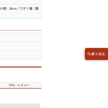
スウェット
セーター
根）26cm / ワタリ幅（股
半袖シャツ
Tシャツ
レディース
子供服
絞り込む
こだわりから探す
lar
FAQ・レビュー
Size
サイズから探す（メンズ）
XS
S
M
L
XL