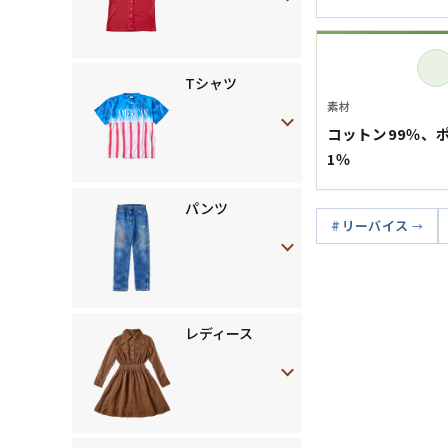
Tシャツ
素材
コットン99％、
1％
パンツ
リーバイス
レディース