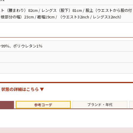
ジャケット
ト（腰まわり）82cm / レングス（股下）81cm / 股上（ウエストから股の付け
部分の幅）23cm / 裾幅19cm / （ウエスト32inch / レングス32inch）
長袖シャツ
パンツ
99％、ポリウレタン1％
雑貨/小物
Search by Particu
状態の詳細はこちら ▼
ブランド・年代
参考コーデ
Search by 
ジャケット