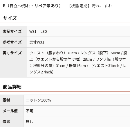
B（目立つ汚れ・リペア等あり）
【状態追記】汚れ、すれ
サイズ
マニアックから探す
Search by Maniac
表記サイズ
W31 L30
バンド
アニメ
映画
Tシャツ
Tシャツ
Tシャツ
参考サイズ
実寸W31
USA製
ボロ
ミリタリー
実寸サイズ
ウエスト（腰まわり）78cm / レングス（股下）68cm / 股
上（ウエストから股の付け根）28cm / ワタリ幅（股の付
け根部分の幅）31cm / 裾幅16cm / （ウエスト31inch / レ
すべてのマニアックを見る
ングス27inch）
商品詳細
年代から探す
Search by Period
素材
コットン100%
メール便
不可
90年代
80年代
70年代
備考
無し
60年代
50年代
40年代