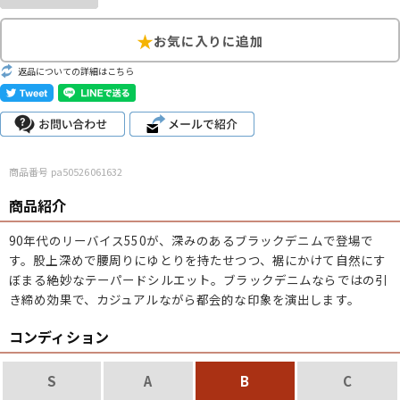
こだわりから探す
Search by Particular
返品についての詳細はこちら
サイズから探す（メンズ）
Search by Size
ジャケット
XS
S
M
L
XL
スウェット
XS
S
M
L
XL
商品番号 pa50526061632
商品紹介
長袖シャツ
XS
S
M
L
XL
90年代のリーバイス550が、深みのあるブラックデニムで登場で
半袖シャツ
XS
S
M
L
XL
す。股上深めで腰周りにゆとりを持たせつつ、裾にかけて自然にす
ぼまる絶妙なテーパードシルエット。ブラックデニムならではの引
Tシャツ
XS
S
M
L
XL
き締め効果で、カジュアルながら都会的な印象を演出します。
W30以下
W31,W32
W33,W34
コンディション
パンツ
W35,W36
W37以上
S
A
B
C