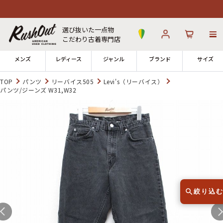
選び抜いた一点物
こだわり古着専門店
メンズ
レディース
ジャンル
ブランド
サイズ
TOP
パンツ
リーバイス505
Levi's（リーバイス）
パンツ/ジーンズ W31,W32
ログイン
お気に入り
カート
店舗一覧
→
全国7店舗・公式通販の比較
12時までのご注文で当日出荷！
発送について
※対応不可：日祝、長期休暇、セール
絞り込