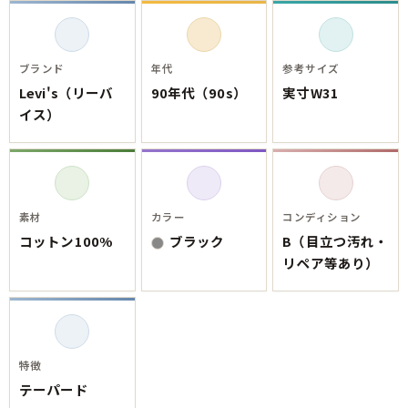
ご利用案内
お客様の声
レビュー1万件突破
お気に入りリスト
ブランド
年代
参考サイズ
会員登録
Levi's（リーバ
90年代（90s）
実寸W31
メルマガ登録
イス）
会社概要
店舗一覧
古着卸売
特定商取引法に基づく表示
素材
カラー
コンディション
プライバシーポリシー
コットン100%
ブラック
B（目立つ汚れ・
お問い合わせ
リペア等あり）
特徴
テーパード