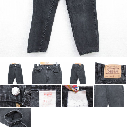
Search by Hotword
今週のHOTワード（7/29〜8/4）
1
Tシャツ USA製
2
映画
3
ミリタリー
4
スターウォーズ
5
ラルフローレン
6
大きいサイズ
7
アニメ
8
ディズニー
ブランドから探す
Search by Brand
ザ・ノース・フェイ
ラルフ ローレン
ス
チャンピオン
パタゴニア
カーハート
ディッキーズ
アディダス
ナイキ
ラッセル・アスレチ