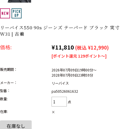
リーバイス
ック
ア行
カ行
サ行
タ行
リーバイス550 90s ジーンズ テーパード ブラック 実寸
ナ行
ハ行
マ行
ラ行
W31 | 古着
¥11,810
価格:
(税込 ¥12,990)
アイテムから探す
Search by Item
[ポイント還元 129ポイント～]
販売期間：
ジャケット
スウェット
セーター
2026年07月09日19時00分～
2028年07月09日23時59分
メーカー：
リーバイス
長袖シャツ
半袖シャツ
Tシャツ
型番：
pa50526061632
パンツ
レディース
子供服
数量:
点
雑貨/小物
在庫:
×