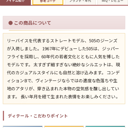
アイテム紹介
ブランド・年代
FAQ・レビュー
参考コーデ
すべての年代を見る
●
この商品について
リーバイスを代表するストレートモデル、505のジーンズ
週刊ラッシュアウト新聞
が入荷しました。 1967年にデビューした505は、ジッパー
フライを採用し、60年代の若者文化とともに人気を博した
古着コラム
モデルです。 太すぎず細すぎない絶妙なシルエットは、現
代のカジュアルスタイルにも自然と溶け込みます。 コンデ
メディア・イベント情報
ィションBで、ヴィンテージならではの適度な色落ちや生
地のアタリが、穿き込まれた本物の空気感を醸し出してい
Youtube 古着屋Rush Out チャンネル
ます。 長い年月を経て生まれた表情をお楽しみください。
スタッフコーディネート
ディテール・こだわりポイント