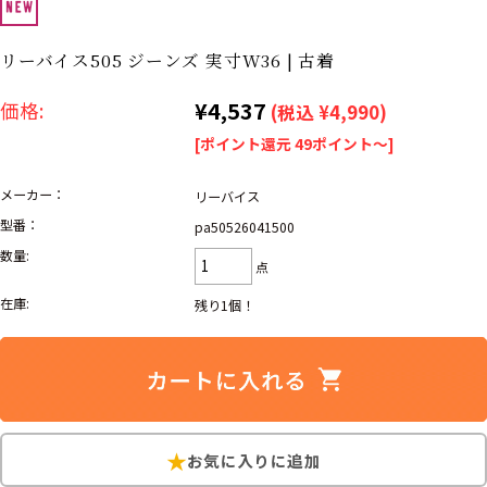
リーバイス
ック
リーバイス505 ジーンズ 実寸W36 | 古着
ア行
カ行
サ行
タ行
¥4,537
価格:
(税込 ¥4,990)
ナ行
ハ行
マ行
ラ行
[ポイント還元 49ポイント～]
メーカー：
リーバイス
アイテムから探す
Search by Item
型番：
pa50526041500
数量:
ジャケット
スウェット
セーター
点
在庫:
残り1個！
長袖シャツ
半袖シャツ
Tシャツ
パンツ
レディース
子供服
雑貨/小物