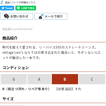
返品についての詳細はこちら
こだわりから探す
Search by Particular
サイズから探す（メンズ）
Search by Size
商品番号 pa50526041500
ジャケット
XS
S
M
L
XL
商品紹介
スウェット
XS
S
M
L
XL
時代を超えて愛される、リーバイス505のストレートジーンズ。
vintage Levi's ならではの穿き込まれた風合いと、モダンなシルエ
長袖シャツ
XS
S
M
L
XL
ットが融合した一本です。
半袖シャツ
XS
S
M
L
XL
コンディション
Tシャツ
XS
S
M
L
XL
S
A
B
C
W30以下
W31,W32
W33,W34
B（目立つ汚れ・リペア等あり）
【状態追記】すれ
パンツ
W35,W36
W37以上
サイズ