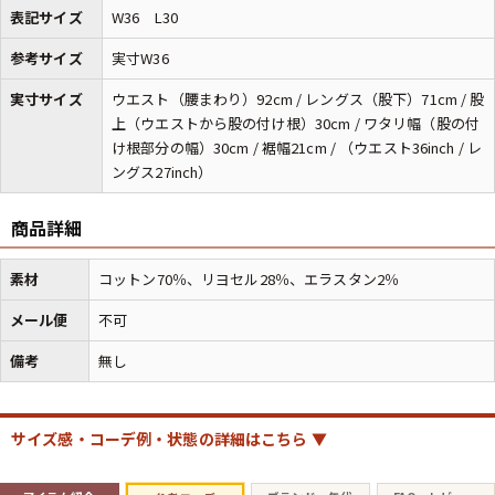
表記サイズ
W36 L30
参考サイズ
実寸W36
マニアックから探す
Search by Maniac
実寸サイズ
ウエスト（腰まわり）92cm / レングス（股下）71cm / 股
バンド
アニメ
映画
上（ウエストから股の付け根）30cm / ワタリ幅（股の付
Tシャツ
Tシャツ
Tシャツ
け根部分の幅）30cm / 裾幅21cm / （ウエスト36inch / レ
ングス27inch）
USA製
ボロ
ミリタリー
商品詳細
すべてのマニアックを見る
素材
コットン70％、リヨセル28％、エラスタン2％
メール便
不可
備考
無し
年代から探す
Search by Period
90年代
80年代
70年代
サイズ感・コーデ例・状態の詳細はこちら ▼
60年代
50年代
40年代