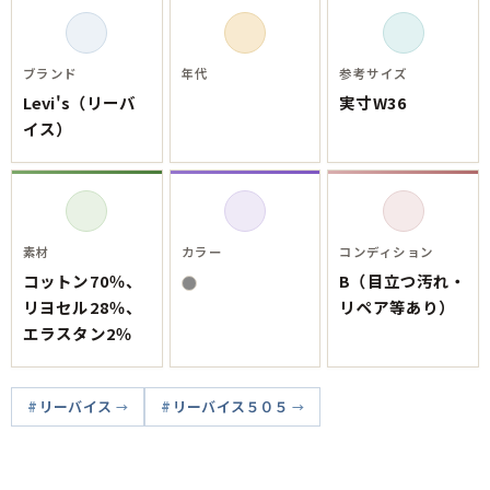
ご利用案内
お客様の声
レビュー1万件突破
お気に入りリスト
ブランド
年代
参考サイズ
会員登録
Levi's（リーバ
実寸W36
メルマガ登録
イス）
会社概要
店舗一覧
古着卸売
特定商取引法に基づく表示
素材
カラー
コンディション
プライバシーポリシー
コットン70％、
B（目立つ汚れ・
リヨセル28％、
リペア等あり）
お問い合わせ
エラスタン2％
リーバイス
リーバイス５０５