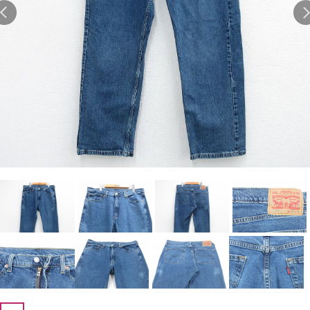
Search by Hotword
今週のHOTワード（7/29〜8/4）
1
Tシャツ USA製
2
映画
3
ミリタリー
4
スターウォーズ
5
ラルフローレン
6
大きいサイズ
7
アニメ
8
ディズニー
ブランドから探す
Search by Brand
ザ・ノース・フェイ
ラルフ ローレン
ス
チャンピオン
パタゴニア
カーハート
ディッキーズ
アディダス
ナイキ
ラッセル・アスレチ