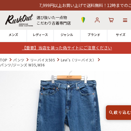
7,999円以上お買い上げで送料無料！12時までのご注文
選び抜いた一点物
こだわり古着専門店
メンズ
レディース
ジャンル
ブランド
サイズ
【重要】当店を装った偽サイトにご注意ください
ログイン
お気に入り
カート
TOP
パンツ
リーバイス505
Levi's（リーバイス）
パンツ/ジーンズ W35,W36
店舗一覧
→
全国7店舗・公式通販の比較
12時までのご注文で当日出荷！
発送について
※対応不可：日祝、長期休暇、セール
絞り込