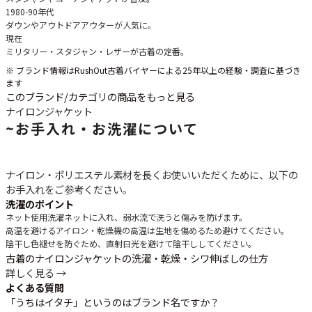
1980-90年代
ダウンやアウトドアアウターが人気に。
現在
ミリタリー・スタジャン・レザーが古着の定番。
※ ブランド情報はRushOut古着バイヤーによる25年以上の経験・調査に基づき
ます
このブランド/カテゴリの商品をもっと見る
ナイロンジャケット
~
お手入れ・お洗濯について
ナイロン・ポリエステル素材を長くお使いいただくために、以下の
お手入れをご参考ください。
洗濯のポイント
ネット使用
洗濯ネットに入れ、弱水流で洗うと傷みを防げます。
高温を避ける
アイロン・乾燥機の高温は生地を傷めるため避けてください。
陰干し
色褪せを防ぐため、直射日光を避けて陰干ししてください。
古着のナイロンジャケットの洗濯・乾燥・シワ伸ばしの仕方
詳しく見る →
よくある質問
「うちはイタチ」というのはブランド名ですか？