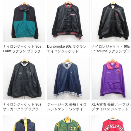
ブラック 26jul27
ナイロンジャケット 90s
Dunbrooke 90s ラグラン
ナイロンジャケット 90s
Farm ラグラン ブラック メ
ナイロンジャケット
unisource ラグラン ブ
ンズXL相当 | 古着
PAULO ブラック メンズXL
ク メンズL相当 | 古着
相当 | 古着
ナイロンジャケット 90s
ジャージーズ 長袖ナイロ
XL★古着 長袖 ハーフジ
サッカークラブ ラグラン
ンジャケット ワンポイン
プ ナイロン ジャケット 
ブラック メンズXL相当 |
トロゴ ネイビー メンズXL
ンズ 90年代 90s スキー 
古着
相当 | 古着
きいサイズ ラグラン パ
プル 26jul22