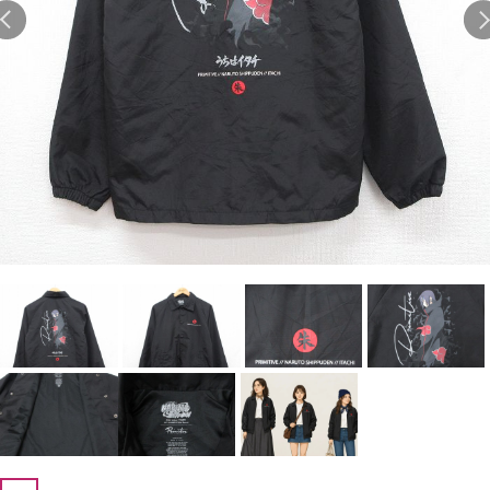
1
Tシャツ USA製
2
映画
3
ミリタリー
4
スターウォーズ
5
ラルフローレン
6
大きいサイズ
7
アニメ
8
ディズニー
ブランドから探す
Search by Brand
ザ・ノース・フェイ
ラルフ ローレン
ス
チャンピオン
パタゴニア
カーハート
ディッキーズ
アディダス
ナイキ
ラッセル・アスレチ
リーバイス
ック
ア行
カ行
サ行
タ行