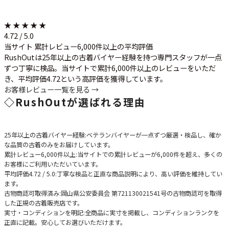
★ ★ ★ ★ ★
4.72 / 5.0
当サイト 累計レビュー6,000件以上の平均評価
RushOutは25年以上の古着バイヤー経験を持つ専門スタッフが一点
ずつ丁寧に検品。当サイトで累計6,000件以上のレビューをいただ
き、平均評価4.72という高評価を獲得しています。
お客様レビュー一覧を見る →
◇
RushOutが選ばれる理由
25年以上の古着バイヤー経験
:ベテランバイヤーが一点ずつ厳選・検品し、確か
な品質の古着のみをお届けしています。
累計レビュー6,000件以上
:当サイトでの累計レビューが6,000件を超え、多くの
お客様にご利用いただいています。
平均評価4.72 / 5.0
:丁寧な検品と正直な商品説明により、高い評価を維持してい
ます。
古物商認可取得済み
:岡山県公安委員会 第721130021541号の古物商認可を取得
した正規の古着販売店です。
実寸・コンディションを明記
:全商品に実寸を掲載し、コンディションランクを
正直に記載。安心してお選びいただけます。