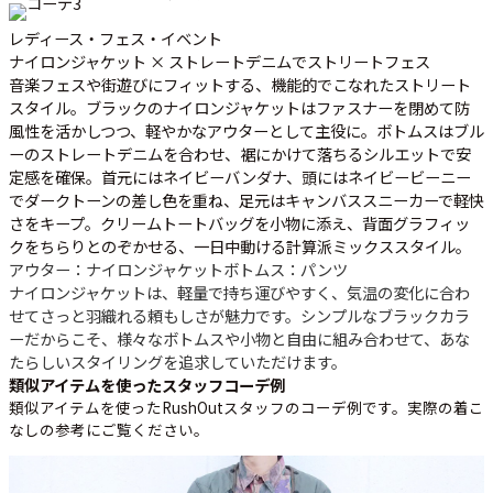
レディース・フェス・イベント
ナイロンジャケット × ストレートデニムでストリートフェス
音楽フェスや街遊びにフィットする、機能的でこなれたストリート
スタイル。ブラックのナイロンジャケットはファスナーを閉めて防
風性を活かしつつ、軽やかなアウターとして主役に。ボトムスはブル
ーのストレートデニムを合わせ、裾にかけて落ちるシルエットで安
定感を確保。首元にはネイビーバンダナ、頭にはネイビービーニー
でダークトーンの差し色を重ね、足元はキャンバススニーカーで軽快
さをキープ。クリームトートバッグを小物に添え、背面グラフィッ
クをちらりとのぞかせる、一日中動ける計算派ミックススタイル。
アウター：ナイロンジャケット
ボトムス：パンツ
ナイロンジャケットは、軽量で持ち運びやすく、気温の変化に合わ
せてさっと羽織れる頼もしさが魅力です。シンプルなブラックカラ
ーだからこそ、様々なボトムスや小物と自由に組み合わせて、あな
たらしいスタイリングを追求していただけます。
類似アイテムを使ったスタッフコーデ例
類似アイテムを使ったRushOutスタッフのコーデ例です。実際の着こ
なしの参考にご覧ください。