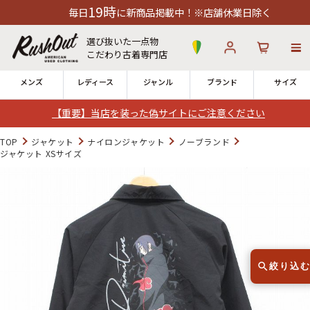
19時
毎日
に新商品掲載中！※店舗休業日除く
選び抜いた一点物
こだわり古着専門店
メンズ
レディース
ジャンル
ブランド
サイズ
【重要】当店を装った偽サイトにご注意ください
ログイン
お気に入り
カート
TOP
ジャケット
ナイロンジャケット
ノーブランド
ジャケット XSサイズ
12時までのご注文で当日出荷！
発送について
※対応不可：日祝、長期休暇、セール
絞り込
Search by Hotword
今週のHOTワード（7/29〜8/4）