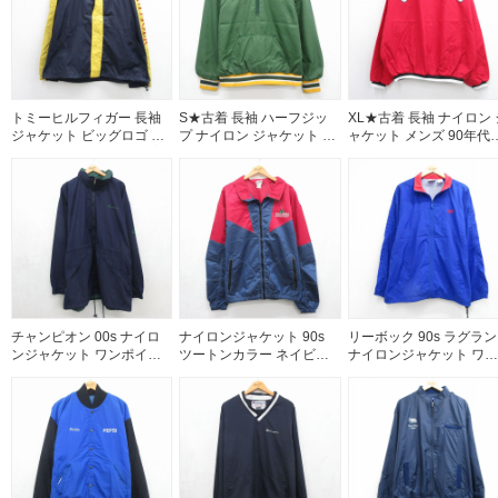
トミーヒルフィガー 長袖
S★古着 長袖 ハーフジッ
XL★古着 長袖 ナイロン 
ジャケット ビッグロゴ ネ
プ ナイロン ジャケット メ
ャケット メンズ 90年代
イビー メンズL相当 | 古着
ンズ 90年代 90s H USA製
90s OWENSBORO 大き
グリーン 26jul22
サイズ Vネック USA製 
ッド 26aug05
チャンピオン 00s ナイロ
ナイロンジャケット 90s
リーボック 90s ラグラン
ンジャケット ワンポイン
ツートンカラー ネイビー
ナイロンジャケット ワン
トロゴ ネイビー メンズXL
メンズXL相当 | 古着
ポイントロゴ ブルー メ
相当 | 古着
ズXL相当 | 古着