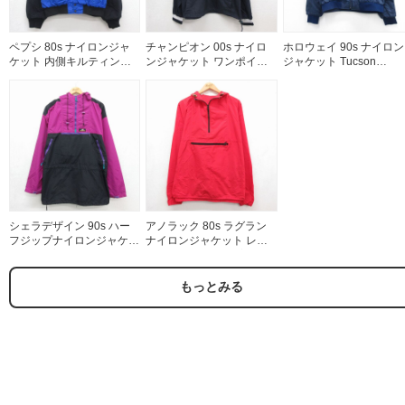
ペプシ 80s ナイロンジャ
チャンピオン 00s ナイロ
ホロウェイ 90s ナイロン
ケット 内側キルティング
ンジャケット ワンポイン
ジャケット Tucson
ブルー メンズXL相当 | 古
トロゴ ネイビー メンズXL
Electric Power ネイビー
着
相当 | 古着
ンズXL相当 | 古着
シェラデザイン 90s ハー
アノラック 80s ラグラン
フジップナイロンジャケッ
ナイロンジャケット レッ
ト パープル メンズXL相当
ド メンズL相当 | 古着
| 古着
もっとみる