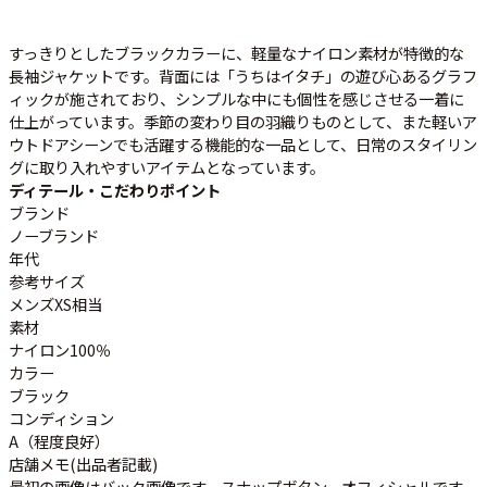
すっきりとしたブラックカラーに、軽量なナイロン素材が特徴的な
長袖ジャケットです。背面には「うちはイタチ」の遊び心あるグラフ
週刊ラッシュアウト新聞
ィックが施されており、シンプルな中にも個性を感じさせる一着に
仕上がっています。季節の変わり目の羽織りものとして、また軽いア
ウトドアシーンでも活躍する機能的な一品として、日常のスタイリン
古着コラム
グに取り入れやすいアイテムとなっています。
ディテール・こだわりポイント
メディア・イベント情報
ブランド
ノーブランド
年代
Youtube 古着屋Rush Out チャンネル
参考サイズ
メンズXS相当
素材
スタッフコーディネート
ナイロン100％
カラー
ブラック
ご利用案内
コンディション
A（程度良好）
お客様の声
レビュー1万件突破
店舗メモ(出品者記載)
お気に入りリスト
最初の画像はバック画像です。スナップボタン。オフィシャルです。