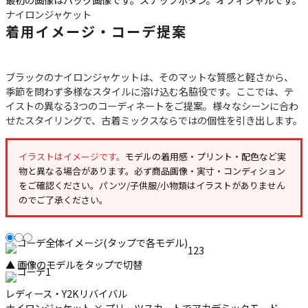
会社概要・店舗一覧
ナイロンジャケット
着用イメージ・コーデ提案
会員登録
メルマガ登録
古着卸売
ブラックのナイロンジャケットは、そのマットな質感と軽さから、
特定商取引法に基づく表示
季節を問わず多様なスタイルに溶け込む名脇役です。ここでは、テ
イストの異なる3つのコーディネートをご提案。様々なシーンに合わ
プライバシーポリシー
せたスタイリングで、古着ミックスならではの個性を引き出します。
お問い合わせ
イラストはイメージです。
モデルの着用感・プリント・配色など実
物と異なる場合があります。必ず
商品画像・実寸・コンディション
をご確認ください。パンツ/子供服/小物類はイラストがありません
のでご了承ください。
1
2
3
▲ 画像のモデルをタップで切替
レディース・Y2Kリバイバル
ナイロンジャケット × プリーツスカートでアカデミックモード