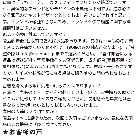
背面に「うちはイタチ」のグラフィックプリントが確認できます
が、具体的なブランド名やデザインの出典元は不明です。遊び心の
ある和風のテキストデザインとしてお楽しみいただければと思いま
す。ブランドが確証できないため、ブランドタグや履歴に関する詳
細情報はございません。
返品・交換は対応していますか？
商品到着後7日以内であれば返品を承ります。交換は一点ものの古着
で替えの在庫がないため不可です(返品のみの対応となります)。ご希
望の際は info@rushout.jp までご連絡ください。お客様都合による
返品は返送送料・事務手数料をお客様負担、当店都合(商品不良・記
載相違など)による返品は当店負担となります。古着・一点ものです
ので、サイズや状態が気になる点はご購入前のお問い合わせもおす
すめします。
古着を購入する際に気をつけることはありますか？
古着は一点ものです。実寸を掲載していますので、お手持ちの似たア
イテムと比較してサイズをご確認ください。使用感や経年変化は古
着ならではの味わいとしてお楽しみいただけます。
次回の入荷はいつ頃ですか？
商品はすべて1点物のため、次回の入荷はございません。気になる商
品はこの機会にぜひご検討ください。
★
お客様の声