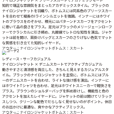
知的で端正な雰囲気をまとったアカデミックスタイル。ブラックの
ナイロンジャケットを羽織り、ボトムスには同系色のプリーツスカー
トを合わせて縦長のIラインシルエットを強調。インナーにはホワイ
トのブラウスをのぞかせ、襟元にはパターンドスカーフをアクセント
に巻いて品の良さをプラス。足元はブラックのメリージェーンローフ
ァーでクラシカルに引き締め、丸眼鏡でレトロな知性を演出。ジャケ
ットは前を開け、肩掛けバッグとスカーフのさりげない色気でマット
な質感を引き立てた知的レイヤード。
アウター：ナイロンジャケット
ボトムス：スカート
レディース・サーフカジュアル
ナイロンジャケット × デニムスカートでアクティブカジュアル
動きやすさと清涼感を両立した、きちんと見えするカジュアルスタ
イル。ブラックのナイロンジャケットを主役に、ボトムスにはブル
ーのデニムスカートを合わせ、ライトな抜け感を演出。インナーに
はホワイトTシャツを合わせ、足元はホワイトスニーカーで軽快さを
プラス。ブラウンのショルダーバッグを斜め掛けし、機能性と色の
アクセントを加えたレイヤードに。ジャケットの前は開けてリラック
スしつつ、クリーンな配色でだらしなく見せないのがポイント。休日
のお出かけに最適な、爽やかなアクティブミックス。
アウター：ナイロンジャケット
ボトムス：スカート