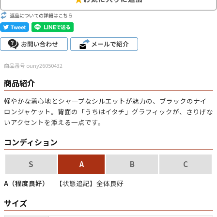
サイズから探す（メンズ）
Search by Size
返品についての詳細はこちら
ジャケット
XS
S
M
L
XL
スウェット
XS
S
M
L
XL
商品番号 ouny26050432
商品紹介
長袖シャツ
XS
S
M
L
XL
軽やかな着心地とシャープなシルエットが魅力の、ブラックのナイ
半袖シャツ
XS
S
M
L
XL
ロンジャケット。背面の「うちはイタチ」グラフィックが、さりげな
いアクセントを添える一点です。
Tシャツ
XS
S
M
L
XL
コンディション
W30以下
W31,W32
W33,W34
パンツ
S
A
B
C
W35,W36
W37以上
A（程度良好）
【状態追記】全体良好
サイズ
マニアックから探す
Search by Maniac