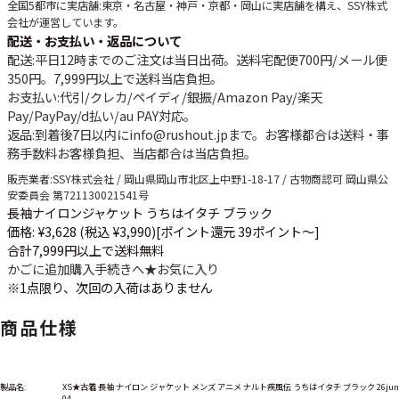
全国5都市に実店舗
:東京・名古屋・神戸・京都・岡山に実店舗を構え、SSY株式
会社が運営しています。
配送・お支払い・返品について
配送
:平日12時までのご注文は当日出荷。送料宅配便
700円
/メール便
350円
。
7,999円以上で送料当店負担
。
お支払い
:代引/クレカ/ペイディ/銀振/Amazon Pay/楽天
Pay/PayPay/d払い/au PAY対応。
返品
:到着後7日以内にinfo@rushout.jpまで。お客様都合は送料・事
務手数料お客様負担、当店都合は当店負担。
販売業者
:SSY株式会社 / 岡山県岡山市北区上中野1-18-17 / 古物商認可 岡山県公
安委員会 第721130021541号
長袖ナイロンジャケット うちはイタチ ブラック
価格: ¥3,628 (税込 ¥3,990)
[ポイント還元 39ポイント～]
合計7,999円以上で送料無料
かごに追加
購入手続きへ
★
お気に入り
※1点限り、次回の入荷はありません
商品仕様
製品名:
XS★古着 長袖 ナイロン ジャケット メンズ アニメ ナルト疾風伝 うちはイタチ ブラック 26jun
04