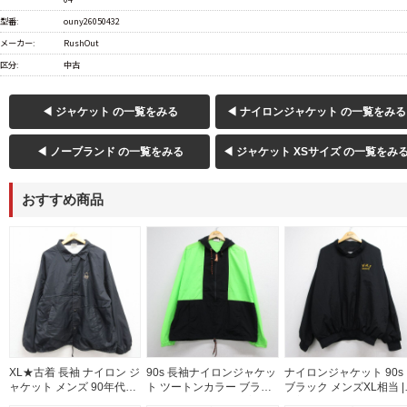
型番:
ouny26050432
メーカー:
RushOut
区分:
中古
◀ ジャケット の一覧をみる
◀ ナイロンジャケット の一覧をみる
◀ ノーブランド の一覧をみる
◀ ジャケット XSサイズ の一覧をみ
おすすめ商品
XL★古着 長袖 ナイロン ジ
90s 長袖ナイロンジャケッ
ナイロンジャケット 90s
ャケット メンズ 90年代
ト ツートンカラー ブラッ
ブラック メンズXL相当 |
90s Arbys ラグラン USA製
ク メンズXL相当 | 古着
古着