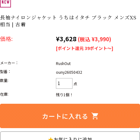
ナ行
ハ行
マ行
ラ行
長袖ナイロンジャケット うちはイタチ ブラック メンズXS
相当 | 古着
アイテムから探す
Search by Item
¥3,628
価格:
(税込 ¥3,990)
[ポイント還元 39ポイント～]
ジャケット
スウェット
セーター
メーカー：
RushOut
長袖シャツ
半袖シャツ
Tシャツ
型番：
ouny26050432
数量:
点
パンツ
レディース
子供服
在庫:
残り1個！
雑貨/小物
こだわりから探す
Search by Particular