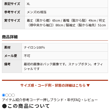
表記サイズ
XL
バンド
アニメ
映画
参考サイズ
メンズXS相当
Tシャツ
Tシャツ
Tシャツ
実寸サイズ
着丈（肩から裾）65cm / 着幅（脇から脇）49cm / 裄丈
USA製
ボロ
ミリタリー
（襟中央から袖口）80cm / 脇袖丈（脇から袖先）51cm
商品詳細
すべてのマニアックを見る
素材
ナイロン100％
メール便
不可
備考
最初の画像はバック画像です。スナップボタン。オフィ
年代から探す
Search by Period
シャルです
90年代
80年代
70年代
サイズ感・コーデ例・状態の詳細はこちら ▼
60年代
50年代
40年代
アイテム紹介
参考コーデ
一押し
ブランド・年代
FAQ・レビュー
●
この商品について
すべての年代を見る