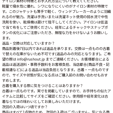
ナイロン素材の特徴とお手入れ方法について教えてください。
軽量で撥水性に優れ、シワになりにくいのがナイロン素材の特徴で
す。このジャケットも薄手で軽く、ウィンドブレーカーのように羽織
れるのが魅力。洗濯は手洗いまたは洗濯ネット使用の弱水流で中性
洗剤を使い、乾燥機は避けて陰干ししてください。アイロンは低温
で当て布をしてご使用ください。経年によるチャックやスナップボ
タンの劣化にはご注意いただき、無理な力をかけないようお願いし
ます。
返品・交換は対応していますか？
商品到着後7日以内であれば返品を承ります。交換は一点ものの古着
で替えの在庫がないため不可です(返品のみの対応となります)。ご希
望の際は info@rushout.jp までご連絡ください。お客様都合による
返品は返送送料・事務手数料をお客様負担、当店都合(商品不良・記
載相違など)による返品は当店負担となります。古着・一点ものです
ので、サイズや状態が気になる点はご購入前のお問い合わせもおす
すめします。
古着を購入する際に気をつけることはありますか？
古着は一点ものです。実寸を掲載していますので、お手持ちの似たア
イテムと比較してサイズをご確認ください。使用感や経年変化は古
着ならではの味わいとしてお楽しみいただけます。
次回の入荷はいつ頃ですか？
商品はすべて1点物のため、次回の入荷はございません。気になる商