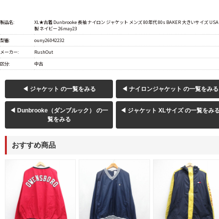
製品名:
XL★古着 Dunbrooke 長袖 ナイロン ジャケット メンズ 80年代 80s BAKER 大きいサイズ USA
製 ネイビー 26may23
型番:
ouny26042232
メーカー:
RushOut
区分:
中古
◀ ジャケット の一覧をみる
◀ ナイロンジャケット の一覧をみる
◀ Dunbrooke（ダンブルック） の一
◀ ジャケット XLサイズ の一覧をみ
覧をみる
おすすめ商品