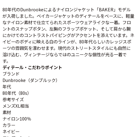
80年代のDunbrookeによるナイロンジャケット「BAKER」モデル
が入荷しました。ベイカージャケットのディテールをベースに、軽量
すべての年代を見る
なナイロン素材で仕立てられたスポーツウェアライクな一着。フロ
ントのスナップボタン、左胸のフラップポケット、そして肩から腕
にかけてのコントラストパイピングがアクセントを添えています。ネ
イビーのボディに映える白のラインが、80年代らしいカレッジスポ
週刊ラッシュアウト新聞
ーツの雰囲気を漂わせます。現代のストリートスタイルにも自然に
溶け込む、ヴィンテージならではのユニークな個性が光る一着で
す。
古着コラム
ディテール・こだわりポイント
ブランド
Dunbrooke（ダンブルック）
メディア・イベント情報
年代
80年代（80s）
Youtube 古着屋Rush Out チャンネル
参考サイズ
メンズXL相当
素材
スタッフコーディネート
ナイロン100％
カラー
ネイビー