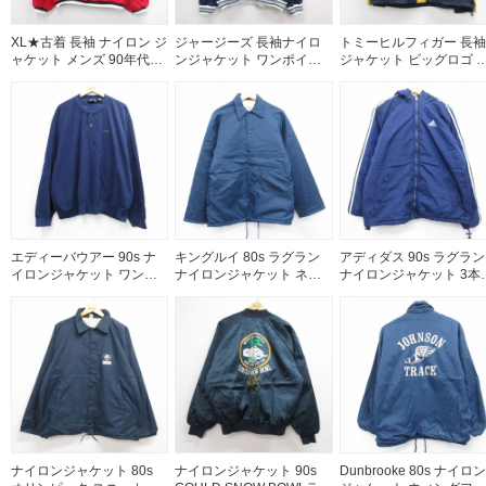
XL★古着 長袖 ナイロン ジ
ジャージーズ 長袖ナイロ
トミーヒルフィガー 長袖
ャケット メンズ 90年代
ンジャケット ワンポイン
ジャケット ビッグロゴ 
90s OWENSBORO 大きい
トロゴ ネイビー メンズXL
イビー メンズL相当 | 古
サイズ Vネック USA製 レ
相当 | 古着
ッド 26aug05
エディーバウアー 90s ナ
キングルイ 80s ラグラン
アディダス 90s ラグラン
イロンジャケット ワンポ
ナイロンジャケット ネイ
ナイロンジャケット 3本
イントロゴ ネイビー メン
ビー メンズXL相当 | 古着
イン ネイビー メンズL相
ズXL相当 | 古着
| 古着
ナイロンジャケット 80s
ナイロンジャケット 90s
Dunbrooke 80s ナイロン