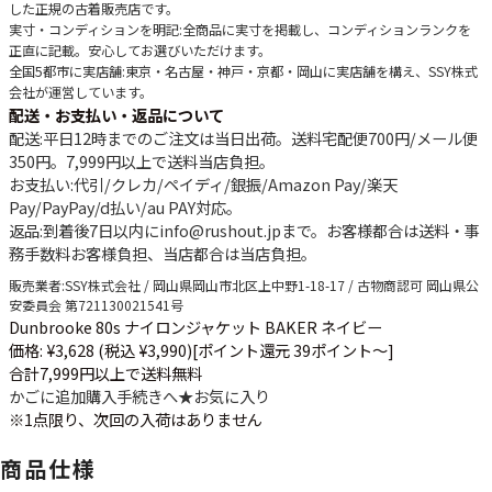
した正規の古着販売店です。
実寸・コンディションを明記
:全商品に実寸を掲載し、コンディションランクを
正直に記載。安心してお選びいただけます。
全国5都市に実店舗
:東京・名古屋・神戸・京都・岡山に実店舗を構え、SSY株式
会社が運営しています。
配送・お支払い・返品について
配送
:平日12時までのご注文は当日出荷。送料宅配便
700円
/メール便
350円
。
7,999円以上で送料当店負担
。
お支払い
:代引/クレカ/ペイディ/銀振/Amazon Pay/楽天
Pay/PayPay/d払い/au PAY対応。
返品
:到着後7日以内にinfo@rushout.jpまで。お客様都合は送料・事
務手数料お客様負担、当店都合は当店負担。
販売業者
:SSY株式会社 / 岡山県岡山市北区上中野1-18-17 / 古物商認可 岡山県公
安委員会 第721130021541号
Dunbrooke 80s ナイロンジャケット BAKER ネイビー
価格: ¥3,628 (税込 ¥3,990)
[ポイント還元 39ポイント～]
合計7,999円以上で送料無料
かごに追加
購入手続きへ
★
お気に入り
※1点限り、次回の入荷はありません
商品仕様