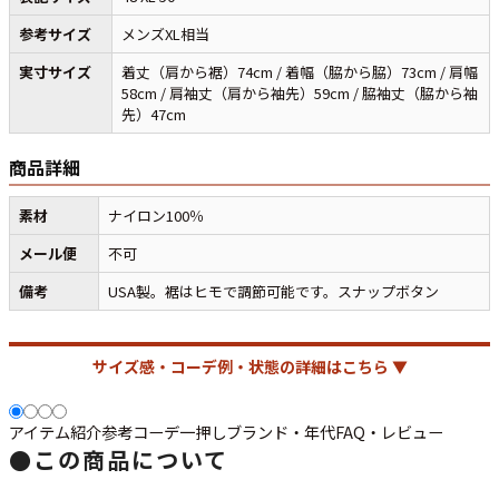
参考サイズ
メンズXL相当
マニアックから探す
Search by Maniac
実寸サイズ
着丈（肩から裾）74cm / 着幅（脇から脇）73cm / 肩幅
58cm / 肩袖丈（肩から袖先）59cm / 脇袖丈（脇から袖
先）47cm
バンド
アニメ
映画
Tシャツ
Tシャツ
Tシャツ
商品詳細
USA製
ボロ
ミリタリー
素材
ナイロン100％
メール便
不可
すべてのマニアックを見る
備考
USA製。裾はヒモで調節可能です。スナップボタン
サイズ感・コーデ例・状態の詳細はこちら ▼
年代から探す
Search by Period
アイテム紹介
参考コーデ
一押し
ブランド・年代
FAQ・レビュー
90年代
80年代
70年代
●
この商品について
60年代
50年代
40年代