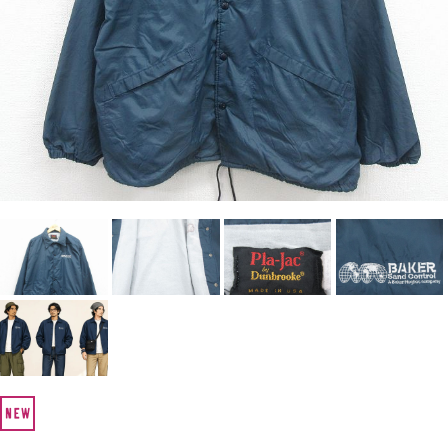
Search by Hotword
今週のHOTワード（7/29〜8/4）
1
Tシャツ USA製
2
映画
3
ミリタリー
4
スターウォーズ
5
ラルフローレン
6
大きいサイズ
7
アニメ
8
ディズニー
ブランドから探す
Search by Brand
ザ・ノース・フェイ
ラルフ ローレン
ス
チャンピオン
パタゴニア
カーハート
ディッキーズ
アディダス
ナイキ
ラッセル・アスレチ