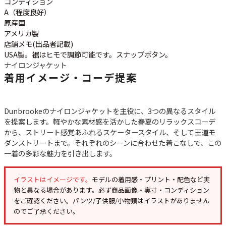
コンディション
ご利用案内
A（程度良好）
お客様の声
レビュー1万件突破
原産国
お気に入りリスト
アメリカ製
店舗メモ(出品者記載)
会員登録
USA製。裾はヒモで調節可能です。スナップボタン。
メルマガ登録
ナイロンジャケット
会社概要
着用イメージ・コーデ提案
店舗一覧
古着卸売
Dunbrookeのナイロンジャケットを主役に、3つの異なるスタイル
特定商取引法に基づく表示
を提案します。軽やかな素材感を活かした春夏のリラックスコーデ
プライバシーポリシー
から、ストリート感覚あふれるスケータースタイル、そして王道モ
ダンストリートまで。それぞれのシーンに合わせた着こなしで、この
お問い合わせ
一着の多彩な魅力を引き出します。
イラストはイメージです。
モデルの着用感・プリント・配色など実
物と異なる場合があります。必ず
商品画像・実寸・コンディション
をご確認ください。パンツ/子供服/小物類はイラストがありません
のでご了承ください。