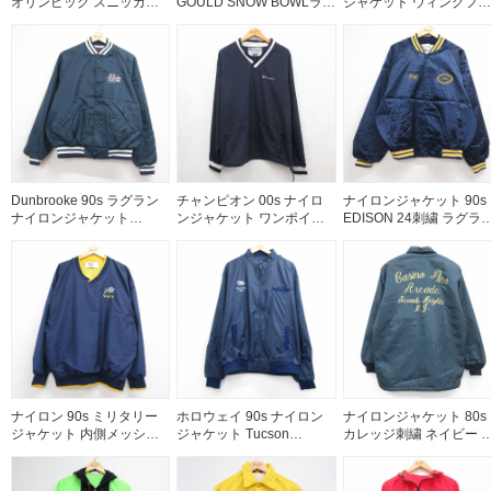
オリンピック スニッカー
GOULD SNOW BOWLラグ
ジャケット ウィングフッ
ズ ラグラン ネイビー メン
ラン ネイビー メンズXL相
ト ネイビー メンズL相当 
ズXL相当 | 古着
当 | 古着
古着
Dunbrooke 90s ラグラン
チャンピオン 00s ナイロ
ナイロンジャケット 90s
ナイロンジャケット
ンジャケット ワンポイン
EDISON 24刺繍 ラグラ
DAYTON ネイビー メンズ
トロゴ ネイビー メンズXL
ネイビー メンズXL相当 |
XL相当 | 古着
相当 | 古着
古着
ナイロン 90s ミリタリー
ホロウェイ 90s ナイロン
ナイロンジャケット 80s
ジャケット 内側メッシュ
ジャケット Tucson
カレッジ刺繍 ネイビー 
ネイビー メンズXL相当 |
Electric Power ネイビー メ
ンズM相当 | 古着
古着
ンズXL相当 | 古着