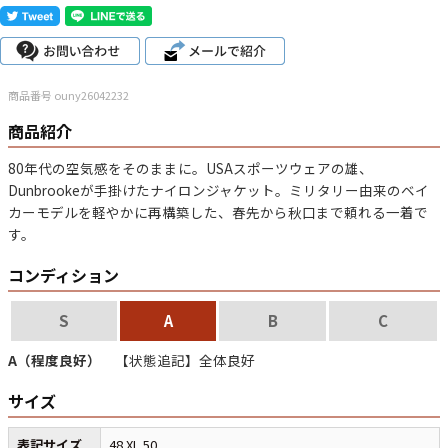
こだわりから探す
Search by Particular
サイズから探す（メンズ）
Search by Size
商品番号 ouny26042232
商品紹介
ジャケット
XS
S
M
L
XL
80年代の空気感をそのままに。USAスポーツウェアの雄、
Dunbrookeが手掛けたナイロンジャケット。ミリタリー由来のベイ
スウェット
XS
S
M
L
XL
カーモデルを軽やかに再構築した、春先から秋口まで頼れる一着で
す。
長袖シャツ
XS
S
M
L
XL
コンディション
半袖シャツ
XS
S
M
L
XL
S
A
B
C
Tシャツ
XS
S
M
L
XL
A（程度良好）
【状態追記】全体良好
W30以下
W31,W32
W33,W34
パンツ
サイズ
W35,W36
W37以上
表記サイズ
48 XL 50