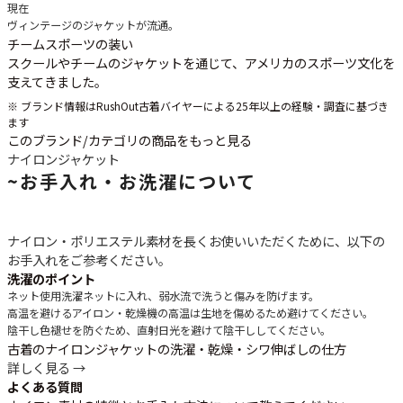
現在
ヴィンテージのジャケットが流通。
チームスポーツの装い
スクールやチームのジャケットを通じて、アメリカのスポーツ文化を
支えてきました。
※ ブランド情報はRushOut古着バイヤーによる25年以上の経験・調査に基づき
ます
このブランド/カテゴリの商品をもっと見る
ナイロンジャケット
~
お手入れ・お洗濯について
ナイロン・ポリエステル素材を長くお使いいただくために、以下の
お手入れをご参考ください。
洗濯のポイント
ネット使用
洗濯ネットに入れ、弱水流で洗うと傷みを防げます。
高温を避ける
アイロン・乾燥機の高温は生地を傷めるため避けてください。
陰干し
色褪せを防ぐため、直射日光を避けて陰干ししてください。
古着のナイロンジャケットの洗濯・乾燥・シワ伸ばしの仕方
詳しく見る →
よくある質問