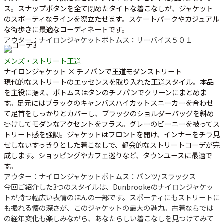
ス。スナップボタンを全て閉めたタイトな着こなしが、ジャケット
のスポーティなラインを際立たせます。スケートパークやカジュアル
な街歩きに最適なコーディネートです。
アウター：ナイロンジャケット
ボトムス：リーバイス５０１
メンズ・ストリート王道
ナイロンジャケット × チノパンで王道モダンストリート
現代的なストリートのエッセンスを取り入れた王道スタイル。本品
を主役に据え、ボトムスはタンのチノパンでクリーンにまとめま
す。足元にはブラックのキャンバスハイカットスニーカーを合わせ
て足首をしっかりとカバーし、ブラックのショルダーバッグを斜め
掛けしてモダンなアクセントをプラス。グレーのビーニーを被ってス
トリート感を強調。ジャケットはフロントを開け、インナーをチラ見
せしないすっきりとした着こなしで、都会的なストリートコーデが完
成します。ショッピングやカフェ巡りなど、タウンユースに最適で
す。
アウター：ナイロンジャケット
ボトムス：パンツ/スラックス
今回ご紹介した3つのスタイルは、Dunbrookeのナイロンジャケッ
トが持つ幅広い表情のほんの一部です。スポーティにもストリートに
も振れる懐の深さが、このジャケットの最大の魅力。古着ならでは
の経年変化も楽しみながら、あなたらしい着こなしを見つけてみて