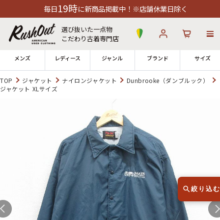
19時
日
に新商品掲載中！※店舗休業日除く
選び抜いた一点物
こだわり古着専門店
メンズ
レディース
ジャンル
ブランド
サイズ
TOP
ジャケット
ナイロンジャケット
Dunbrooke（ダンブルック）
ジャケット XLサイズ
ログイン
お気に入り
カート
店舗一覧
→
全国7店舗・公式通販の比較
12時までのご注文で当日出荷！
発送について
※対応不可：日祝、長期休暇、セール
絞り込