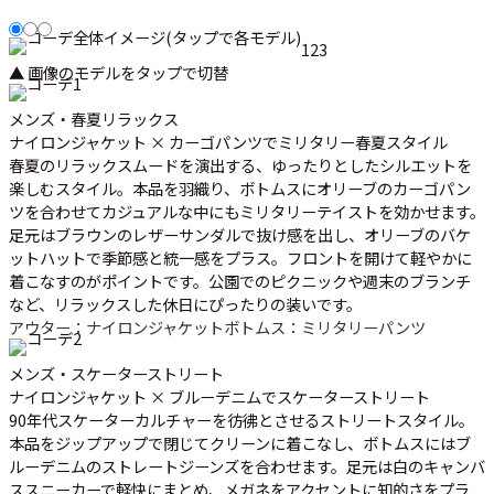
1
2
3
▲ 画像のモデルをタップで切替
メンズ・春夏リラックス
ナイロンジャケット × カーゴパンツでミリタリー春夏スタイル
春夏のリラックスムードを演出する、ゆったりとしたシルエットを
楽しむスタイル。本品を羽織り、ボトムスにオリーブのカーゴパン
ツを合わせてカジュアルな中にもミリタリーテイストを効かせます。
足元はブラウンのレザーサンダルで抜け感を出し、オリーブのバケ
ットハットで季節感と統一感をプラス。フロントを開けて軽やかに
着こなすのがポイントです。公園でのピクニックや週末のブランチ
など、リラックスした休日にぴったりの装いです。
アウター：ナイロンジャケット
ボトムス：ミリタリーパンツ
メンズ・スケーターストリート
ナイロンジャケット × ブルーデニムでスケーターストリート
90年代スケーターカルチャーを彷彿とさせるストリートスタイル。
本品をジップアップで閉じてクリーンに着こなし、ボトムスにはブ
ルーデニムのストレートジーンズを合わせます。足元は白のキャンバ
ススニーカーで軽快にまとめ、メガネをアクセントに知的さをプラ