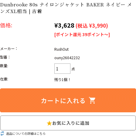
リーバイス
ック
Dunbrooke 80s ナイロンジャケット BAKER ネイビー メ
ンズXL相当 | 古着
ア行
カ行
サ行
タ行
¥3,628
価格:
(税込 ¥3,990)
ナ行
ハ行
マ行
ラ行
[ポイント還元 39ポイント～]
メーカー：
RushOut
アイテムから探す
Search by Item
型番：
ouny26042232
数量:
点
ジャケット
スウェット
セーター
在庫:
残り1個！
長袖シャツ
半袖シャツ
Tシャツ
パンツ
レディース
子供服
雑貨/小物
返品についての詳細はこちら