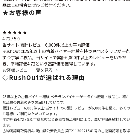
品はこの機会にぜひご検討ください。
★
お客様の声
★ ★ ★ ★ ★
4.72 / 5.0
当サイト 累計レビュー6,000件以上の平均評価
RushOutは25年以上の古着バイヤー経験を持つ専門スタッフが一点
ずつ丁寧に検品。当サイトで累計6,000件以上のレビューをいただ
き、平均評価4.72という高評価を獲得しています。
お客様レビュー一覧を見る →
◇
RushOutが選ばれる理由
25年以上の古着バイヤー経験
:ベテランバイヤーが一点ずつ厳選・検品し、確か
な品質の古着のみをお届けしています。
累計レビュー6,000件以上
:当サイトでの累計レビューが6,000件を超え、多くの
お客様にご利用いただいています。
平均評価4.72 / 5.0
:丁寧な検品と正直な商品説明により、高い評価を維持してい
ます。
古物商認可取得済み
:岡山県公安委員会 第721130021541号の古物商認可を取得