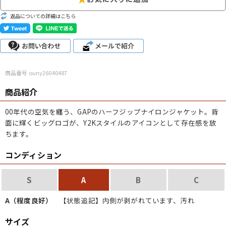
こだわりから探す
Search by Particular
返品についての詳細はこちら
サイズから探す（メンズ）
Search by Size
商品番号 ouny26040487
ジャケット
XS
S
M
L
XL
商品紹介
スウェット
XS
S
M
L
XL
00年代の空気を纏う、GAPのハーフジップナイロンジャケット。背
長袖シャツ
XS
S
M
L
XL
面に輝くビッグロゴが、Y2Kスタイルのアイコンとして存在感を放
ちます。
半袖シャツ
XS
S
M
L
XL
コンディション
Tシャツ
XS
S
M
L
XL
S
A
B
C
W30以下
W31,W32
W33,W34
パンツ
A（程度良好）
【状態追記】内側が剥がれています、汚れ
W35,W36
W37以上
サイズ