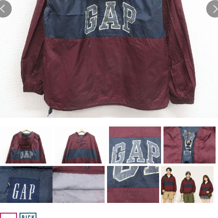
Search by Hotword
今週のHOTワード（7/29〜8/4）
1
Tシャツ USA製
2
映画
3
ミリタリー
4
スターウォーズ
5
ラルフローレン
6
大きいサイズ
7
アニメ
8
ディズニー
ブランドから探す
Search by Brand
ザ・ノース・フェイ
ラルフ ローレン
ス
チャンピオン
パタゴニア
カーハート
ディッキーズ
アディダス
ナイキ
ラッセル・アスレチ