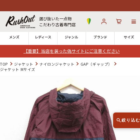
選び抜いた一点物
こだわり古着専門店
メンズ
レディース
ジャンル
ブランド
サイズ
【重要】当店を装った偽サイトにご注意ください
ログイン
お気に入り
カート
TOP
ジャケット
ナイロンジャケット
GAP（ギャップ）
ジャケット Mサイズ
店舗一覧
→
全国7店舗・公式通販の比較
12時までのご注文で当日出荷！
発送について
※対応不可：日祝、長期休暇、セール
絞り込