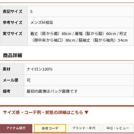
表記サイズ
S
マニアックから探す
Search by Maniac
参考サイズ
メンズM相当
バンド
アニメ
映画
実寸サイズ
着丈（肩から裾）68cm / 着幅（脇から脇）60cm / 裄丈
Tシャツ
Tシャツ
Tシャツ
（襟中央から袖口）86cm / 脇袖丈（脇から袖先）54cm
USA製
ボロ
ミリタリー
商品詳細
素材
ナイロン100％
すべてのマニアックを見る
メール便
可
備考
最初の画像はバック画像です
年代から探す
Search by Period
サイズ感・コーデ例・状態の詳細はこちら ▼
90年代
80年代
70年代
アイテム紹介
ブランド・年代
FAQ・レビュー
参考コーデ
60年代
50年代
40年代