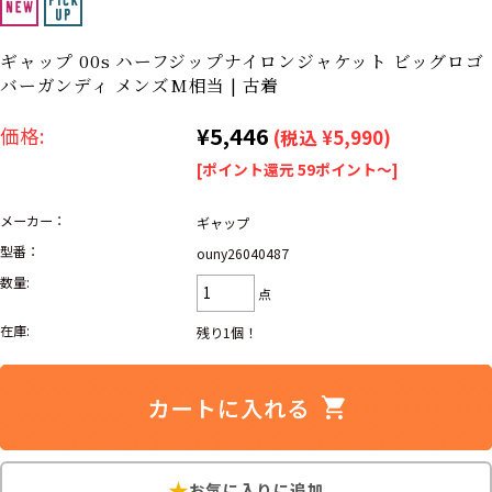
リーバイス
ック
ギャップ 00s ハーフジップナイロンジャケット ビッグロゴ
ア行
カ行
サ行
タ行
バーガンディ メンズM相当 | 古着
ナ行
ハ行
マ行
ラ行
¥5,446
価格:
(税込 ¥5,990)
[ポイント還元 59ポイント～]
アイテムから探す
Search by Item
メーカー：
ギャップ
型番：
ouny26040487
ジャケット
スウェット
セーター
数量:
点
長袖シャツ
半袖シャツ
Tシャツ
在庫:
残り1個！
パンツ
レディース
子供服
雑貨/小物