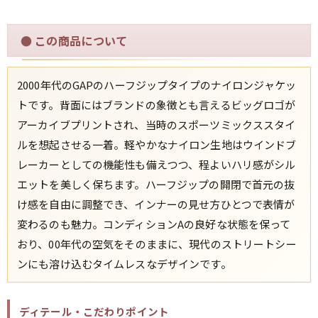
●
この商品について
すべての年代を見る
2000年代のGAPのハーフジップタイプのナイロンジャケッ
トです。背面にはブランドの象徴とも言えるビッグロゴが
週刊ラッシュアウト新聞
アーカイブプリントされ、当時のスポーツミックススタイ
ルを想起させる一着。軽やかなナイロン生地はウインドブ
古着コラム
レーカーとしての機能性も備えつつ、程よいハリ感がシル
エットを美しく保ちます。ハーフジップの開閉で首元の抜
メディア・イベント情報
け感を自由に調整でき、インナーの見せ方ひとつで表情が
変わるのも魅力。コンディションAの良好な状態を保って
Youtube 古着屋Rush Out チャンネル
おり、00年代の空気をそのままに、現代のストリートシー
ンにも溶け込むタイムレスなデザインです。
スタッフコーディネート
ディテール・こだわりポイント