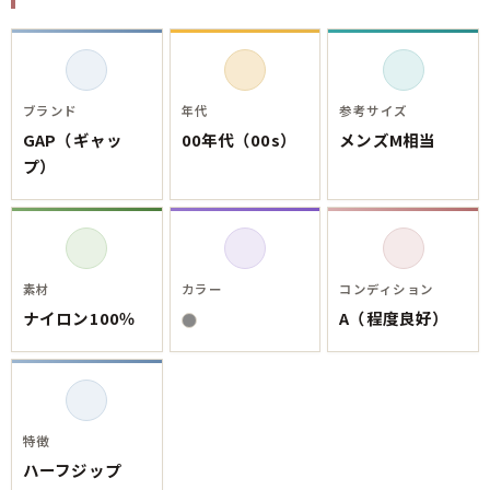
ご利用案内
お客様の声
レビュー1万件突破
お気に入りリスト
会員登録
ブランド
年代
参考サイズ
メルマガ登録
GAP（ギャッ
00年代（00s）
メンズM相当
会社概要
プ）
店舗一覧
古着卸売
特定商取引法に基づく表示
プライバシーポリシー
素材
カラー
コンディション
お問い合わせ
ナイロン100％
A（程度良好）
特徴
ハーフジップ