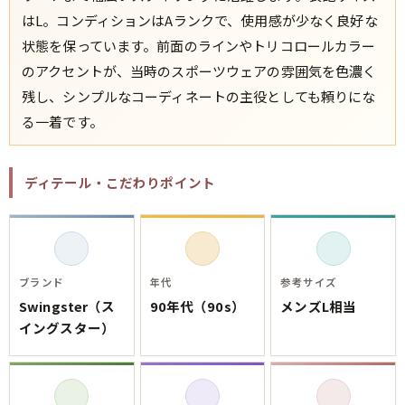
ご利用案内
はL。コンディションはAランクで、使用感が少なく良好な
お客様の声
レビュー1万件突破
状態を保っています。前面のラインやトリコロールカラー
お気に入りリスト
のアクセントが、当時のスポーツウェアの雰囲気を色濃く
会員登録
残し、シンプルなコーディネートの主役としても頼りにな
メルマガ登録
る一着です。
会社概要
店舗一覧
古着卸売
ディテール・こだわりポイント
特定商取引法に基づく表示
プライバシーポリシー
お問い合わせ
ブランド
年代
参考サイズ
Swingster（ス
90年代（90s）
メンズL相当
イングスター）