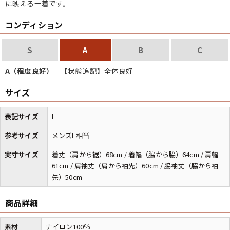
に映える一着です。
コンディション
マニアックから探す
Search by Maniac
S
A
B
C
バンド
アニメ
映画
Tシャツ
Tシャツ
Tシャツ
A（程度良好）
【状態追記】全体良好
USA製
ボロ
ミリタリー
サイズ
表記サイズ
L
すべてのマニアックを見る
参考サイズ
メンズL相当
実寸サイズ
着丈（肩から裾）68cm / 着幅（脇から脇）64cm / 肩幅
61cm / 肩袖丈（肩から袖先）60cm / 脇袖丈（脇から袖
年代から探す
Search by Period
先）50cm
90年代
80年代
70年代
商品詳細
60年代
50年代
40年代
素材
ナイロン100％