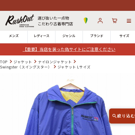
選び抜いた一点物
こだわり古着専門店
メンズ
レディース
ジャンル
ブランド
サイズ
【重要】当店を装った偽サイトにご注意ください
ログイン
お気に入り
カート
TOP
ジャケット
ナイロンジャケット
Swingster（スイングスター）
ジャケット Lサイズ
店舗一覧
→
全国7店舗・公式通販の比較
12時までのご注文で当日出荷！
発送について
※対応不可：日祝、長期休暇、セール
絞り込