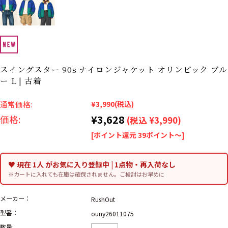
リーバイス
ック
ア行
カ行
サ行
タ行
ナ行
ハ行
マ行
ラ行
スイングスター 90s ナイロンジャケット オリンピック ブル
ー L | 古着
アイテムから探す
Search by Item
通常価格:
¥3,990
(税込)
¥3,628
価格:
(税込 ¥3,990)
ジャケット
スウェット
セーター
[ポイント還元 39ポイント～]
長袖シャツ
半袖シャツ
Tシャツ
♥ 現在 1人 がお気に入り登録中 | 1点物・再入荷なし
パンツ
レディース
子供服
※カートに入れても在庫は確保されません。ご検討はお早めに
雑貨/小物
メーカー：
RushOut
型番：
ouny26011075
数量: