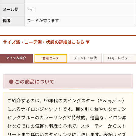
メール便
不可
すべての年代を見る
備考
フードが有ります
サイズ感・コーデ例・状態の詳細はこちら ▼
週刊ラッシュアウト新聞
アイテム紹介
ブランド・年代
FAQ・レビュー
参考コーデ
古着コラム
メディア・イベント情報
●
この商品について
Youtube 古着屋Rush Out チャンネル
ご紹介するのは、90年代のスイングスター（Swingster）
によるナイロンジャケットです。目を引く鮮やかなオリン
スタッフコーディネート
ピックブルーのカラーリングが特徴的。軽量なナイロン素
材ならではの気軽な羽織り心地で、スポーティーからスト
リートまで幅広いスタイリングに活躍します。表記サイズ