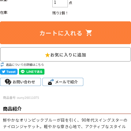
点
こだわりから探す
Search by Particular
在庫:
残り1個！
サイズから探す（メンズ）
Search by Size
ジャケット
XS
S
M
L
XL
スウェット
XS
S
M
L
XL
返品についての詳細はこちら
長袖シャツ
XS
S
M
L
XL
半袖シャツ
XS
S
M
L
XL
Tシャツ
XS
S
M
L
XL
商品番号 ouny26011075
商品紹介
W30以下
W31,W32
W33,W34
パンツ
鮮やかなオリンピックブルーが目を引く、90年代スイングスターの
W35,W36
W37以上
ナイロンジャケット。軽やかな穿き心地で、アクティブなスタイル