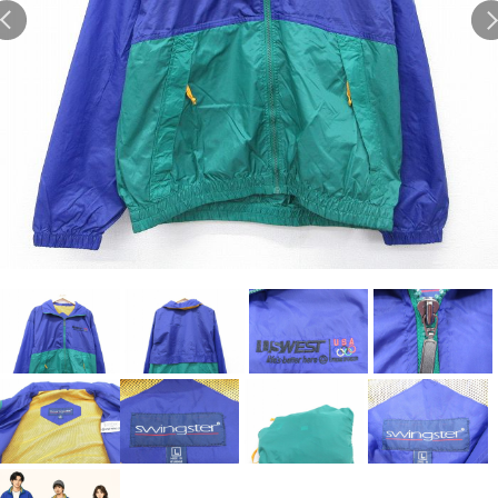
Search by Hotword
今週のHOTワード（7/29〜8/4）
1
Tシャツ USA製
2
映画
3
ミリタリー
4
スターウォーズ
5
ラルフローレン
6
大きいサイズ
7
アニメ
8
ディズニー
ブランドから探す
Search by Brand
ザ・ノース・フェイ
ラルフ ローレン
ス
チャンピオン
パタゴニア
カーハート
ディッキーズ
アディダス
ナイキ
ラッセル・アスレチ