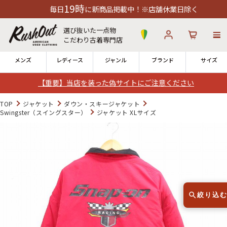
19時
毎日
に新商品掲載中！※店舗休業日除く
選び抜いた一点物
こだわり古着専門店
メンズ
レディース
ジャンル
ブランド
サイズ
【重要】当店を装った偽サイトにご注意ください
ログイン
お気に入り
カート
TOP
ジャケット
ダウン・スキージャケット
Swingster（スイングスター）
ジャケット XLサイズ
店舗一覧
→
全国7店舗・公式通販の比較
12時までのご注文で当日出荷！
発送について
※対応不可：日祝、長期休暇、セール
絞り込