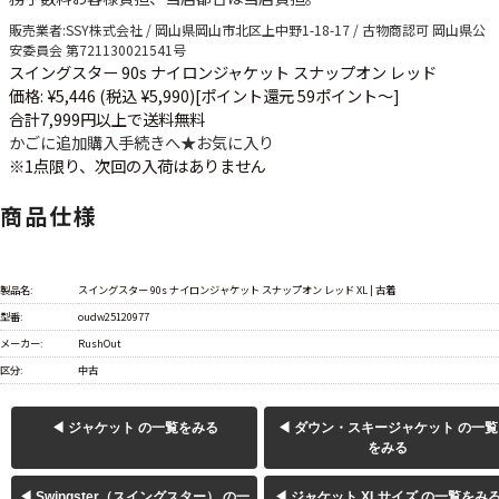
販売業者
:SSY株式会社 / 岡山県岡山市北区上中野1-18-17 / 古物商認可 岡山県公
安委員会 第721130021541号
スイングスター 90s ナイロンジャケット スナップオン レッド
価格: ¥5,446 (税込 ¥5,990)
[ポイント還元 59ポイント～]
合計7,999円以上で送料無料
かごに追加
購入手続きへ
★
お気に入り
※1点限り、次回の入荷はありません
商品仕様
製品名:
スイングスター 90s ナイロンジャケット スナップオン レッド XL | 古着
型番:
oudw25120977
メーカー:
RushOut
区分:
中古
◀ ジャケット の一覧をみる
◀ ダウン・スキージャケット の一覧
をみる
◀ Swingster（スイングスター） の一
◀ ジャケット XLサイズ の一覧をみ