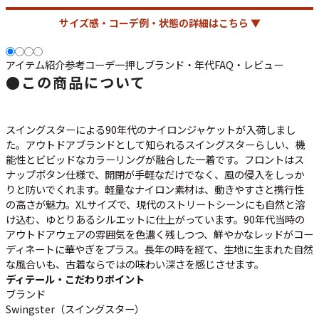
サイズ感・コーデ例・状態の詳細はこちら ▼
すべての年代を見る
アイテム紹介
参考コーデ
一押し
ブランド・年代
FAQ・レビュー
●
この商品について
週刊ラッシュアウト新聞
スイングスターによる90年代のナイロンジャケットが入荷しまし
た。アウトドアブランドとして知られるスイングスターらしい、機
古着コラム
能性とビビッドなカラーリングが融合した一着です。フロントはス
ナップボタン仕様で、開閉が手軽なだけでなく、風の侵入をしっか
メディア・イベント情報
りと防いでくれます。軽量なナイロン素材は、動きやすさと携行性
の高さが魅力。XLサイズで、現代のストリートシーンにも自然と溶
け込む、ゆとりあるシルエットに仕上がっています。90年代当時の
Youtube 古着屋Rush Out チャンネル
アウトドアウェアの雰囲気を色濃く残しつつ、鮮やかなレッドがコー
ディネートに華やぎをプラス。長年の時を経て、生地に生まれた自然
な風合いも、古着ならではの味わい深さを感じさせます。
スタッフコーディネート
ディテール・こだわりポイント
ブランド
Swingster（スイングスター）