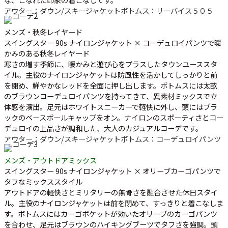
アウター：ダウン/スキージャケット
ボトムス：リーバイス５０５
メンズ・秋冬レイヤード
スイングスター 90s ナイロンジャケット × コーデュロイパンツで暖
かみのある秋冬レイヤード
寒さの増す季節に、暖かみと遊び心をプラスしたタウンユーススタ
イル。主役のナイロンジャケットは防風性を活かしてしっかりと前
を閉め、鮮やかなレッドを全面に押し出します。ボトムスには太畝
のブラウンコーデュロイパンツを持ってきて、異素材ミックスで立
体感を演出。足元はホワイトスニーカーで軽快に外し、頭にはブラ
ックのベースボールキャップをオン。ナイロンのスポーティさとコー
デュロイの上品さが調和した、大人のカジュアルコーデです。
アウター：ダウン/スキージャケット
ボトムス：コーデュロイパンツ
メンズ・アウトドアミックス
スイングスター 90s ナイロンジャケット × オリーブカーゴパンツで
タフなミックススタイル
アウトドアの軽快さとミリタリーの無骨さを融合させた休日スタイ
ル。主役のナイロンジャケットは前を閉めて、すっきりと着こなしま
す。ボトムスにはカーゴポケットが効いたオリーブのカーゴパンツ
を合わせ、足元はブラウンのハイキングブーツでタフさを強調。頭