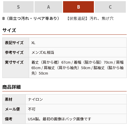
S
A
B
C
マニアックから探す
Search by Maniac
B（目立つ汚れ・リペア等あり）
【状態追記】汚れ、焦げ穴
サイズ
バンド
アニメ
映画
Tシャツ
Tシャツ
Tシャツ
表記サイズ
XL
USA製
ボロ
ミリタリー
参考サイズ
メンズXL相当
実寸サイズ
着丈（肩から裾）67cm / 着幅（脇から脇）70cm / 肩幅
すべてのマニアックを見る
65cm / 肩袖丈（肩から袖先）58cm / 脇袖丈（脇から袖
先）50cm
商品詳細
年代から探す
Search by Period
素材
ナイロン
メール便
不可
90年代
80年代
70年代
備考
USA製。最初の画像はバック画像です
60年代
50年代
40年代