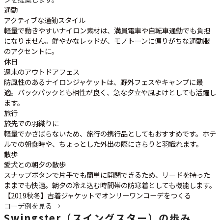
通勤
アクティブな通勤スタイル
軽量で動きやすいナイロン素材は、満員電車や自転車通勤でも負担
になりません。鮮やかなレッドが、モノトーンに偏りがちな通勤服
のアクセントに。
休日
週末のアウトドアフェス
防風性のあるナイロンジャケットは、野外フェスやキャンプに最
適。バックパックとも相性が良く、急な夕立や風よけとしても活躍し
ます。
旅行
旅先での羽織りに
軽量でかさばらないため、旅行の携行品としてもおすすめです。ホテ
ルでの朝食時や、ちょっとした外出の際にさらりと羽織れます。
散歩
愛犬との朝夕の散歩
スナップボタンで片手でも簡単に開閉できるため、リードを持った
ままでも快適。朝夕の冷え込む時間帯の防寒着としても機能します。
【2019秋冬】古着ジャケットでオンリーワンコーデをつくる
コーデ例を見る →
Swingster（スイングスター）の歩み