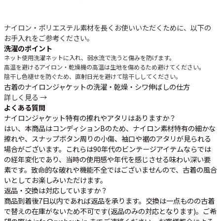
ナイロン・ポリエステル素材を長くお使いいただくために、以下の
お手入れをご参考ください。
洗濯のポイント
ネット使用
洗濯ネットに入れ、弱水流で洗うと傷みを防げます。
高温を避ける
アイロン・乾燥機の高温は生地を傷めるため避けてください。
陰干し
色褪せを防ぐため、直射日光を避けて陰干ししてください。
古着のナイロンジャケットの洗濯・乾燥・シワ伸ばしの仕方
詳しく見る →
よくある質問
ナイロンジャケット特有の擦れやアタリはありますか？
はい、本商品はコンディションBのため、ナイロン素材特有の細かな
擦れや、スナップボタン周りの小傷、袖口や裾のアタリが見られる
場合がございます。これらは90年代のビンテージアイテムならでは
の経年変化であり、当時の使用感や年代を感じさせる味わい深い要
素です。致命的な破れや機能不全ではございませんので、古着の風合
いとしてお楽しみいただけます。
返品・交換は対応していますか？
商品到着後7日以内であれば返品を承ります。交換は一点ものの古着
で替えの在庫がないため不可です(返品のみの対応となります)。ご希