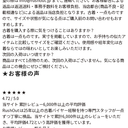
望の際は info@rushout.jp までご連絡ください。お客様都合による
返品は返送送料・事務手数料をお客様負担、当店都合(商品不良・記
載相違など)による返品は当店負担となります。古着・一点ものです
ので、サイズや状態が気になる点はご購入前のお問い合わせもおす
すめします。
古着を購入する際に気をつけることはありますか？
古着は一点ものです。実寸を掲載していますので、お手持ちの似たア
イテムと比較してサイズをご確認ください。使用感や経年変化は古
着ならではの味わいとしてお楽しみいただけます。
次回の入荷はいつ頃ですか？
商品はすべて1点物のため、次回の入荷はございません。気になる商
品はこの機会にぜひご検討ください。
★
お客様の声
★ ★ ★ ★ ★
4.72 / 5.0
当サイト 累計レビュー6,000件以上の平均評価
RushOutは25年以上の古着バイヤー経験を持つ専門スタッフが一点
ずつ丁寧に検品。当サイトで累計6,000件以上のレビューをいただ
き、平均評価4.72という高評価を獲得しています。