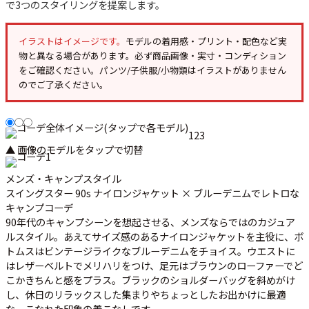
で3つのスタイリングを提案します。
イラストはイメージです。
モデルの着用感・プリント・配色など実
物と異なる場合があります。必ず
商品画像・実寸・コンディション
をご確認ください。パンツ/子供服/小物類はイラストがありません
のでご了承ください。
1
2
3
▲ 画像のモデルをタップで切替
メンズ・キャンプスタイル
スイングスター 90s ナイロンジャケット × ブルーデニムでレトロな
キャンプコーデ
90年代のキャンプシーンを想起させる、メンズならではのカジュア
ルスタイル。あえてサイズ感のあるナイロンジャケットを主役に、ボ
トムスはビンテージライクなブルーデニムをチョイス。ウエストに
はレザーベルトでメリハリをつけ、足元はブラウンのローファーでど
こかきちんと感をプラス。ブラックのショルダーバッグを斜めがけ
し、休日のリラックスした集まりやちょっとしたお出かけに最適
な、こなれた印象の着こなしです。