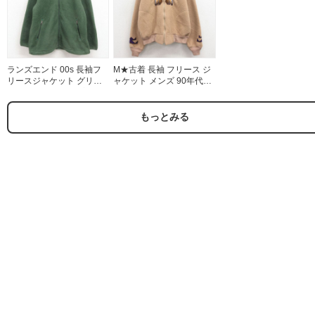
ランズエンド 00s 長袖フ
M★古着 長袖 フリース ジ
リースジャケット グリー
ャケット メンズ 90年代
ン メンズM相当 | 古着
90s ネイティブ柄 ラグラ
ン USA製 ベージュ
26apr02
もっとみる