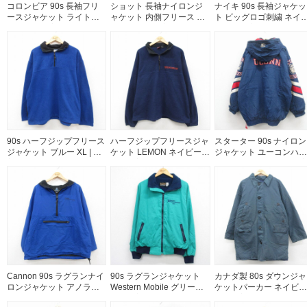
コロンビア 90s 長袖フリ
ショット 長袖ナイロンジ
ナイキ 90s 長袖ジャケッ
ースジャケット ライトブ
ャケット 内側フリース グ
ト ビッグロゴ刺繍 ネイ
ルー XL | 古着
リーン XL | 古着
ー XL | 古着
90s ハーフジップフリース
ハーフジップフリースジャ
スターター 90s ナイロン
ジャケット ブルー XL | 古
ケット LEMON ネイビー
ジャケット ユーコンハス
着
XL | 古着
カーズ ネイビー XL | 古
Cannon 90s ラグランナイ
90s ラグランジャケット
カナダ製 80s ダウンジャ
ロンジャケット アノラッ
Western Mobile グリーン
ケットパーカー ネイビー
クパーカー ブルー XL | 古
XL | 古着
XL | 古着