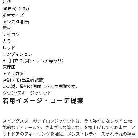
ご利用案内
年代
90年代（90s）
お客様の声
レビュー1万件突破
参考サイズ
お気に入りリスト
メンズXL相当
会員登録
素材
ナイロン
メルマガ登録
カラー
会社概要
レッド
店舗一覧
コンディション
B（目立つ汚れ・リペア等あり）
古着卸売
原産国
特定商取引法に基づく表示
アメリカ製
プライバシーポリシー
店舗メモ(出品者記載)
USA製。最初の画像はバック画像です。
お問い合わせ
ダウン/スキージャケット
着用イメージ・コーデ提案
スイングスターのナイロンジャケットは、その鮮やかなレッドと機
能的なディテールで、さまざまな着こなしを格上げしてくれます。ア
ウトドアのフィーリングを軸に、メンズ・レディースそれぞれの視点