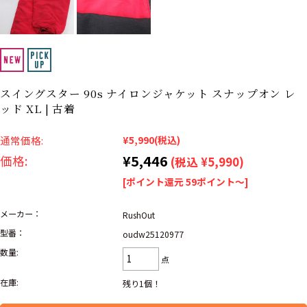
リーバイス
ック
ア行
カ行
サ行
タ行
ナ行
ハ行
マ行
ラ行
スイングスター 90s ナイロンジャケット スナップオン レ
ッド XL | 古着
アイテムから探す
Search by Item
通常価格:
¥5,990
(税込)
¥5,446
価格:
(税込 ¥5,990)
ジャケット
スウェット
セーター
[ポイント還元 59ポイント～]
長袖シャツ
半袖シャツ
Tシャツ
メーカー：
RushOut
パンツ
レディース
子供服
型番：
oudw25120977
数量:
点
雑貨/小物
在庫:
残り1個！