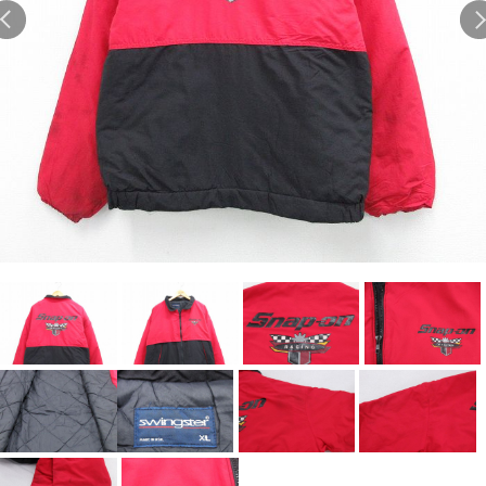
Search by Hotword
今週のHOTワード（7/29〜8/4）
1
Tシャツ USA製
2
映画
3
ミリタリー
4
スターウォーズ
5
ラルフローレン
6
大きいサイズ
7
アニメ
8
ディズニー
ブランドから探す
Search by Brand
ザ・ノース・フェイ
ラルフ ローレン
ス
チャンピオン
パタゴニア
カーハート
ディッキーズ
アディダス
ナイキ
ラッセル・アスレチ