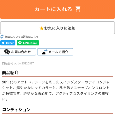
こだわりから探す
Search by Particular
サイズから探す（メンズ）
Search by Size
返品についての詳細はこちら
ジャケット
XS
S
M
L
XL
スウェット
XS
S
M
L
XL
長袖シャツ
XS
S
M
L
XL
商品番号 oudw25120977
商品紹介
半袖シャツ
XS
S
M
L
XL
90年代のアウトドアシーンを彩ったスイングスターのナイロンジャ
Tシャツ
XS
S
M
L
XL
ケット。鮮やかなレッドカラーと、風を防ぐスナップオンフロント
が特徴です。軽やかな着心地で、アクティブなスタイリングの主役
W30以下
W31,W32
W33,W34
に。
パンツ
W35,W36
W37以上
コンディション