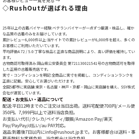
お客様レビュー一覧を見る →
◇
RushOutが選ばれる理由
25年以上の古着バイヤー経験
:ベテランバイヤーが一点ずつ厳選・検品し、確か
な品質の古着のみをお届けしています。
累計レビュー6,000件以上
:当サイトでの累計レビューが6,000件を超え、多くの
お客様にご利用いただいています。
平均評価4.72 / 5.0
:丁寧な検品と正直な商品説明により、高い評価を維持してい
ます。
古物商認可取得済み
:岡山県公安委員会 第721130021541号の古物商認可を取得
した正規の古着販売店です。
実寸・コンディションを明記
:全商品に実寸を掲載し、コンディションランクを
正直に記載。安心してお選びいただけます。
全国5都市に実店舗
:東京・名古屋・神戸・京都・岡山に実店舗を構え、SSY株式
会社が運営しています。
配送・お支払い・返品について
配送
:平日12時までのご注文は当日出荷。送料宅配便
700円
/メール便
350円
。
7,999円以上で送料当店負担
。
お支払い
:代引/クレカ/ペイディ/銀振/Amazon Pay/楽天
Pay/PayPay/d払い/au PAY対応。
返品
:到着後7日以内にinfo@rushout.jpまで。お客様都合は送料・事
務手数料お客様負担、当店都合は当店負担。