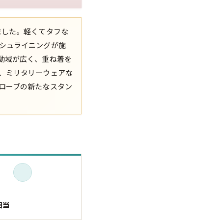
XS
S
M
L
XL
ました。軽くてタフな
シュライニングが施
XS
S
M
L
XL
動域が広く、重ね着を
、ミリタリーウェアな
XS
S
M
L
XL
ローブの新たなスタン
XS
S
M
L
XL
W30以下
W31,W32
W33,W34
W35,W36
W37以上
y Maniac
マニアックから探す
相当
アニメ
映画