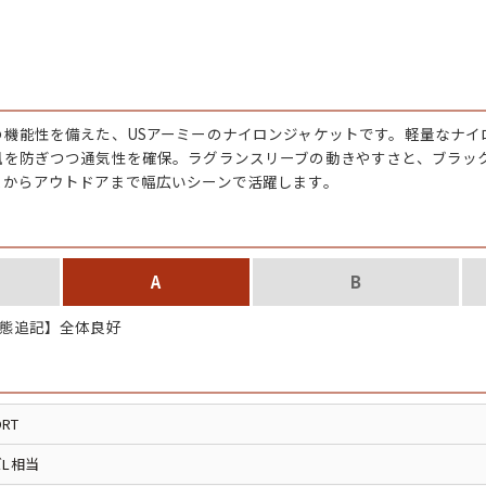
チャンピオン
カーハート
の機能性を備えた、USアーミーのナイロンジャケットです。軽量なナイ
アディダス
風を防ぎつつ通気性を確保。ラグランスリーブの動きやすさと、ブラッ
スからアウトドアまで幅広いシーンで活躍します。
リーバイス
A
B
ア行
カ行
態追記】全体良好
ハ行
マ行
ア
Search by Item
ORT
L相当