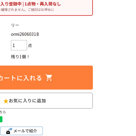
に入り登録中 | 1点物・再入荷なし
は確保されません。ご検討はお早めに
リー
ormi26060318
d
今週のHOTワード（7/29〜8/4）
点
2
映画
3
ミリタリー
4
スターウォーズ
残り1個！
6
大きいサイズ
7
アニメ
ブランドから探す
ちら
ン
ザ・ノース・フェイス