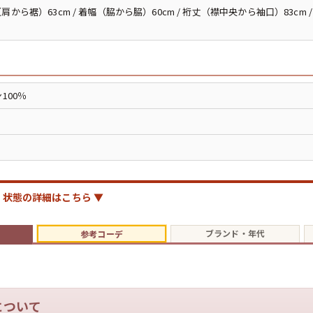
ジャケット
肩から裾）63cm / 着幅（脇から脇）60cm / 裄丈（襟中央から袖口）83cm
長袖シャツ
パンツ
100％
雑貨/小物
状態の詳細はこちら ▼
Search by Particu
ブランド・年代
参考コーデ
Search by 
ジャケット
について