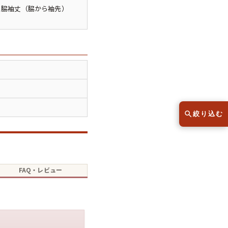
スウェット
セーター
 / 脇袖丈（脇から袖先）
半袖シャツ
Tシャツ
レディース
子供服
絞り込む
こだわりから探す
lar
FAQ・レビュー
Size
サイズから探す（メンズ）
XS
S
M
L
XL