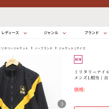
レディース
ジャンル
ブランド
ミリタリージャケット
ノーブランド
ジャケット Lサイズ
ログイン
ミリタリーナイロ
店舗一覧
メンズL相当 | 
全国7店舗・公式通販の比較
価格:
発送について