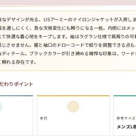
スウェット
直なデザインが光る、USアーミーのナイロンジャケットが入荷し
風を通しにくく、急な天候変化にも頼りになる一枚。内側にはメッ
長袖シャツ
えて快適な着心地をキープします。袖はラグラン仕様で肩周りの可
感じさせません。裾と袖口のドローコードで絞りを調整できる点も
半袖シャツ
なディテール。ブラックカラーが引き締める精悍な印象は、ワード
く頼れる存在です。
Tシャツ
だわりポイント
パンツ
Search b
年代
参考サイズ
メンズL
バンド