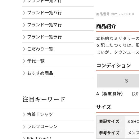
ブランド一覧ナ行
ブランド一覧ハ行
商品番号 ormi26060318
ブランド一覧マ行
商品紹介
ブランド一覧ラ行
本格的なミリタリー
を配したつくりは、
こだわり一覧
まいが、タウンユー
年代一覧
コンディション
おすすめ商品
S
A（程度良好）
【状
注目キーワード
サイズ
古着 Tシャツ
表記サイズ
S SH
ラルフローレン
参考サイズ
メンズ
90s Tシャツ