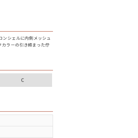
パタゴニア
ディッキーズ
ロンシェルに内側メッシュ
ナイキ
クカラーの引き締まった佇
ラッセル・アスレチック
C
サ行
タ行
ナ行
ラ行
イテムから探す