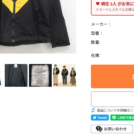
♥ 現在 2人 がお気
※カートに入れても在庫
メーカー：
型番：
Search by Hotwor
数量:
1
Tシャツ USA製
在庫:
5
ラルフローレン
8
ディズニー
Search by Brand
返品についての詳細はこ
ラルフ ローレ