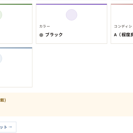
Tシャツ
USA製
カラー
コンディシ
ブラック
A（程度
すべてのマ
Searc
90年代
載)
60年代
ット