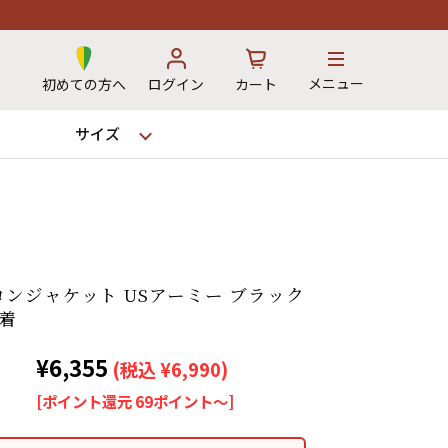
メニュー
初めての方へ
ログイン
カート
サイズ
お気に入り
カート
ンジャケット USアーミー ブラック
→
古着
¥6,355
(税込 ¥6,990)
12時までのご注文で当日出荷！
[ポイント還元 69ポイント～]
※対応不可：日祝、長期休暇、セール