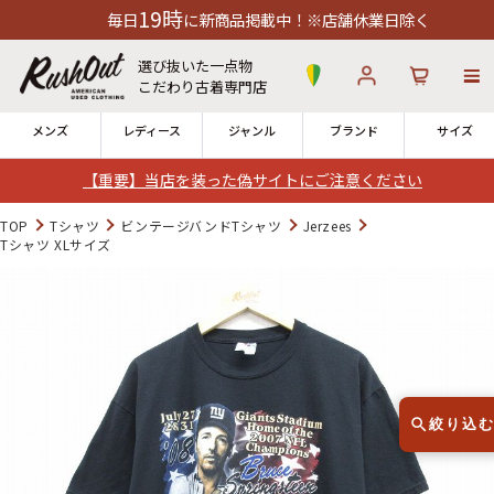
19時
毎日
に新商品掲載中！※店舗休業日除く
選び抜いた一点物
こだわり古着専門店
メンズ
レディース
ジャンル
ブランド
サイズ
【重要】当店を装った偽サイトにご注意ください
ログイン
お気に入り
カート
TOP
Tシャツ
ビンテージバンドTシャツ
Jerzees
Tシャツ XLサイズ
店舗一覧
→
全国7店舗・公式通販の比較
12時までのご注文で当日出荷！
発送について
※対応不可：日祝、長期休暇、セール
絞り込