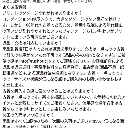
風通し
湿気を避け、風通しのよい場所で保管してください。
よくある質問
プリントのダメージや剥がれはありますか？
コンディションはAランクで、大きなダメージのない良好な状態で
す。しかし、00年代の古着であるため、着用や洗濯による年代相応
の薄いひび割れやかすれといったヴィンテージらしい味わいがプリ
ントに出ている可能性がございます。
返品・交換は対応していますか？
商品到着後7日以内であれば返品を承ります。交換は一点ものの古着
で替えの在庫がないため不可です(返品のみの対応となります)。ご希
望の際は info@rushout.jp までご連絡ください。お客様都合による
返品は返送送料・事務手数料をお客様負担、当店都合(商品不良・記
載相違など)による返品は当店負担となります。古着・一点ものです
ので、サイズや状態が気になる点はご購入前のお問い合わせもおす
すめします。
古着を購入する際に気をつけることはありますか？
古着は一点ものです。実寸を掲載していますので、お手持ちの似たア
イテムと比較してサイズをご確認ください。使用感や経年変化は古
着ならではの味わいとしてお楽しみいただけます。
次回の入荷はいつ頃ですか？
商品はすべて1点物のため、次回の入荷はございません。気になる商
品はこの機会にぜひご検討ください。