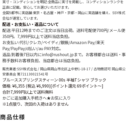
実寸・コンディションを明記
:全商品に実寸を掲載し、コンディションランクを
正直に記載。安心してお選びいただけます。
全国5都市に実店舗
:東京・名古屋・神戸・京都・岡山に実店舗を構え、SSY株式
会社が運営しています。
配送・お支払い・返品について
配送
:平日12時までのご注文は当日出荷。送料宅配便
700円
/メール便
350円
。
7,999円以上で送料当店負担
。
お支払い
:代引/クレカ/ペイディ/銀振/Amazon Pay/楽天
Pay/PayPay/d払い/au PAY対応。
返品
:到着後7日以内にinfo@rushout.jpまで。お客様都合は送料・事
務手数料お客様負担、当店都合は当店負担。
販売業者
:SSY株式会社 / 岡山県岡山市北区上中野1-18-17 / 古物商認可 岡山県公
安委員会 第721130021541号
ブルーススプリングスティーン 00s 半袖Tシャツ ブラック
価格: ¥6,355 (税込 ¥6,990)
[ポイント還元 69ポイント～]
合計7,999円以上で送料無料
かごに追加
購入手続きへ
★
お気に入り
※1点限り、次回の入荷はありません
商品仕様