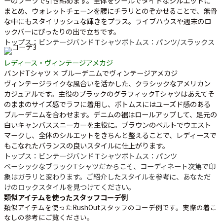
ーのブーツで引き締めます。全体をクールでタイトなシルエットに
まとめ、ウォレットチェーンを腰にチラリとのぞかせることで、無骨
な中にもスタイリッシュな輝きをプラス。ライブハウスや週末のロ
ックバーにぴったりの出で立ちです。
トップス：ビンテージバンドＴシャツ
ボトムス：パンツ/スラックス
レディース・ヴィンテージアメカジ
バンドTシャツ × ブルーデニムでヴィンテージアメカジ
ヴィンテージライクな風合いを活かした、クラシックなアメリカン
カジュアルです。主役のブラックのグラフィックTシャツはあえてそ
のままのサイズ感でラフに着用し、ボトムスにはユーズド感のある
ブルーデニムを合わせます。デニムの裾はロールアップして、足元の
白いキャンバススニーカーを主役に。ブラウンのベルトでウエスト
マークし、全体のシルエットをきちんと整えることで、レディースで
もこなれたバランスの良いスタイルに仕上がります。
トップス：ビンテージバンドＴシャツ
ボトムス：パンツ
ベーシックなブラックTシャツだからこそ、コーディネート次第で印
象はガラリと変わります。ご紹介したスタイルを参考に、あなただ
けのロックスタイルを見つけてください。
類似アイテムを使ったスタッフコーデ例
類似アイテムを使ったRushOutスタッフのコーデ例です。実際の着こ
なしの参考にご覧ください。