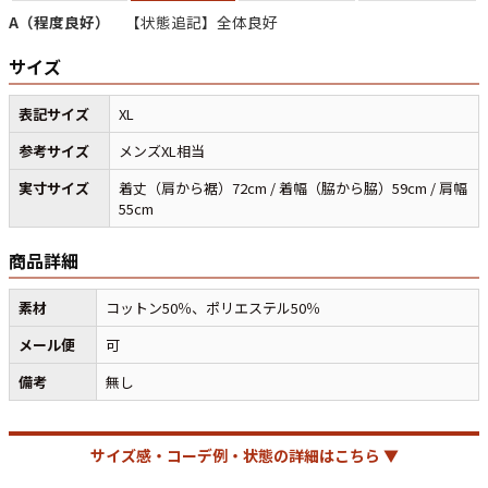
A（程度良好）
【状態追記】全体良好
サイズ
マニアックから探す
Search by Maniac
表記サイズ
XL
バンド
アニメ
映画
Tシャツ
Tシャツ
Tシャツ
参考サイズ
メンズXL相当
USA製
ボロ
ミリタリー
実寸サイズ
着丈（肩から裾）72cm / 着幅（脇から脇）59cm / 肩幅
55cm
すべてのマニアックを見る
商品詳細
素材
コットン50％、ポリエステル50％
メール便
可
年代から探す
Search by Period
備考
無し
90年代
80年代
70年代
サイズ感・コーデ例・状態の詳細はこちら ▼
60年代
50年代
40年代