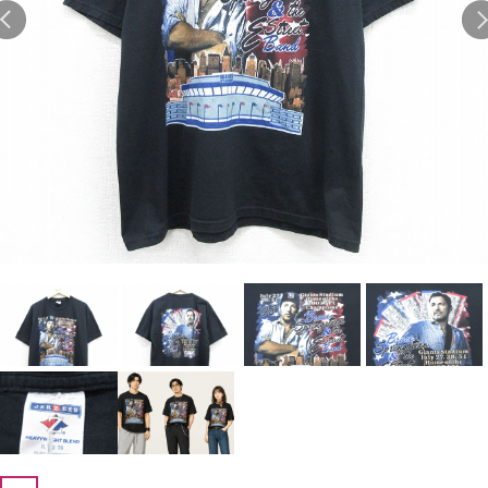
Search by Hotword
今週のHOTワード（7/29〜8/4）
1
Tシャツ USA製
2
映画
3
ミリタリー
4
スターウォーズ
5
ラルフローレン
6
大きいサイズ
7
アニメ
8
ディズニー
ブランドから探す
Search by Brand
ザ・ノース・フェイ
ラルフ ローレン
ス
チャンピオン
パタゴニア
カーハート
ディッキーズ
アディダス
ナイキ
ラッセル・アスレチ