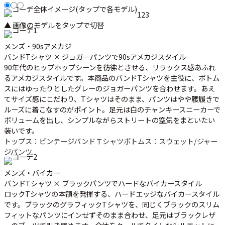
1
2
3
▲ 画像のモデルをタップで切替
メンズ・90sアメカジ
バンドTシャツ × ジョガーパンツで90sアメカジスタイル
90年代のヒップホップシーンを彷彿とさせる、リラックス感あふれ
るアメカジスタイルです。本商品のバンドTシャツを主役に、ボトム
スにはゆったりとしたグレーのジョガーパンツを合わせます。あえ
てサイズ感にこだわり、Tシャツはそのまま、パンツはやや腰履きで
ルーズに着こなすのがポイント。足元は白のチャンキースニーカーで
ボリュームを出し、シンプルながらストリートの空気をまといたい
装いです。
トップス：ビンテージバンドＴシャツ
ボトムス：スウェット/ジャー
ジパンツ
メンズ・バイカー
バンドTシャツ × ブラックパンツでハードなバイカースタイル
ロックTシャツの本領を発揮する、ハードエッジなバイカースタイル
です。ブラックのグラフィックTシャツを、同じくブラックのスリム
フィットなパンツにインせずそのまま合わせ、足元はブラックレザ