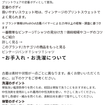
プリントウェアの定番ボディとして普及。
定番のボディ
扱いやすいスウェット地は、ヴィンテージのプリントスウェットで
よく見られます。
※ ブランド情報はRushOut古着バイヤーによる25年以上の経験・調査に基づき
ます
一番簡単なビンテージTシャツの見分け方！値段相場やコーデのコツ
もご紹介
詳しく見る →
このブランド/カテゴリの商品をもっと見る
ビンテージバンドＴシャツ
Ｔシャツ
~
お手入れ・お洗濯について
古着は素材や状態が一点ごとに異なります。長くお使いいただくた
めに、以下のケアをご参考ください。
洗濯のポイント
単独洗い推奨
色移りを防ぐため、初回は単独で洗うことをおすすめします。
中性洗剤を使用
おしゃれ着用の中性洗剤を使い、やさしく洗ってください。
陰干し
色褪せ・縮みを防ぐため、直射日光を避けて陰干ししてください。
保管のポイント