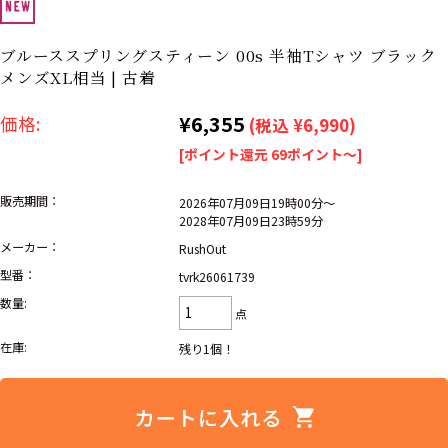
リーバイス
ック
ブルーススプリングスティーン 00s 半袖Tシャツ ブラック
ア行
カ行
サ行
タ行
メンズXL相当 | 古着
ナ行
ハ行
マ行
ラ行
¥6,355
価格:
(税込 ¥6,990)
[ポイント還元 69ポイント～]
アイテムから探す
Search by Item
販売期間：
2026年07月09日19時00分～
2028年07月09日23時59分
ジャケット
スウェット
セーター
メーカー：
RushOut
型番：
tvrk26061739
長袖シャツ
半袖シャツ
Tシャツ
数量:
点
パンツ
レディース
子供服
在庫:
残り1個！
雑貨/小物