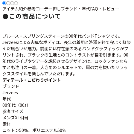
アイテム紹介
参考コーデ
一押し
ブランド・年代
FAQ・レビュー
●
この商品について
すべての年代を見る
ブルース・スプリングスティーンの00年代バンドTシャツです。
Jerzeesによる肉厚なボディは、長年の着用と洗濯を経て程よく馴染
週刊ラッシュアウト新聞
んだ風合いが魅力。前面には存在感のあるバンドグラフィックがプ
リントされ、ブラックの生地とのコントラストが目を引きます。00
年代のライブやツアーを想起させるデザインは、ロックファンなら
古着コラム
ずとも注目の一着。大きめのシルエットで、肩の力を抜いたリラッ
クススタイルを楽しんでいただけます。
メディア・イベント情報
ディテール・こだわりポイント
ブランド
Jerzees
Youtube 古着屋Rush Out チャンネル
年代
00年代（00s）
参考サイズ
スタッフコーディネート
メンズXL相当
素材
コットン50％、ポリエステル50％