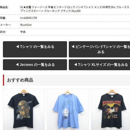
製品名:
XL★古着 ジャージーズ 半袖 ビンテージ ロック バンド Tシャツ メンズ 00年代 00s ブルースス
プリングスティーン クルーネック ブラック 26jul09
型番:
tvrk26061739
メーカー:
RushOut
区分:
中古
◀ Tシャツ の一覧をみる
◀ ビンテージバンドTシャツ の一覧
みる
◀ Jerzees の一覧をみる
◀ Tシャツ XLサイズ の一覧をみる
おすすめ商品