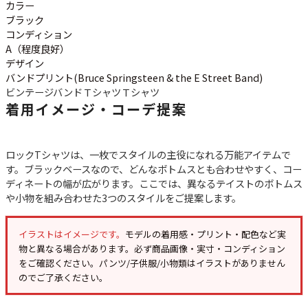
ご利用案内
カラー
ブラック
お客様の声
レビュー1万件突破
コンディション
お気に入りリスト
A（程度良好）
会員登録
デザイン
バンドプリント(Bruce Springsteen & the E Street Band)
メルマガ登録
ビンテージバンドＴシャツ
Ｔシャツ
会社概要
着用イメージ・コーデ提案
店舗一覧
古着卸売
ロックTシャツは、一枚でスタイルの主役になれる万能アイテムで
特定商取引法に基づく表示
す。ブラックベースなので、どんなボトムスとも合わせやすく、コー
プライバシーポリシー
ディネートの幅が広がります。ここでは、異なるテイストのボトムス
お問い合わせ
や小物を組み合わせた3つのスタイルをご提案します。
イラストはイメージです。
モデルの着用感・プリント・配色など実
物と異なる場合があります。必ず
商品画像・実寸・コンディション
をご確認ください。パンツ/子供服/小物類はイラストがありません
のでご了承ください。