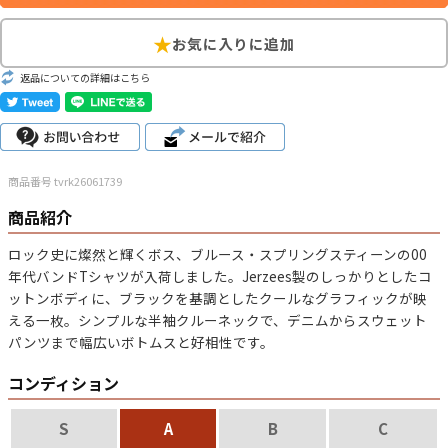
こだわりから探す
Search by Particular
返品についての詳細はこちら
サイズから探す（メンズ）
Search by Size
ジャケット
XS
S
M
L
XL
商品番号 tvrk26061739
スウェット
XS
S
M
L
XL
商品紹介
長袖シャツ
XS
S
M
L
XL
ロック史に燦然と輝くボス、ブルース・スプリングスティーンの00
年代バンドTシャツが入荷しました。Jerzees製のしっかりとしたコ
半袖シャツ
XS
S
M
L
XL
ットンボディに、ブラックを基調としたクールなグラフィックが映
える一枚。シンプルな半袖クルーネックで、デニムからスウェット
Tシャツ
XS
S
M
L
XL
パンツまで幅広いボトムスと好相性です。
W30以下
W31,W32
W33,W34
コンディション
パンツ
W35,W36
W37以上
S
A
B
C