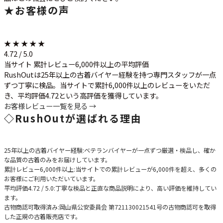
★
お客様の声
★ ★ ★ ★ ★
4.72 / 5.0
当サイト 累計レビュー6,000件以上の平均評価
RushOutは25年以上の古着バイヤー経験を持つ専門スタッフが一点
ずつ丁寧に検品。当サイトで累計6,000件以上のレビューをいただ
き、平均評価4.72という高評価を獲得しています。
お客様レビュー一覧を見る →
◇
RushOutが選ばれる理由
25年以上の古着バイヤー経験
:ベテランバイヤーが一点ずつ厳選・検品し、確か
な品質の古着のみをお届けしています。
累計レビュー6,000件以上
:当サイトでの累計レビューが6,000件を超え、多くの
お客様にご利用いただいています。
平均評価4.72 / 5.0
:丁寧な検品と正直な商品説明により、高い評価を維持してい
ます。
古物商認可取得済み
:岡山県公安委員会 第721130021541号の古物商認可を取得
した正規の古着販売店です。