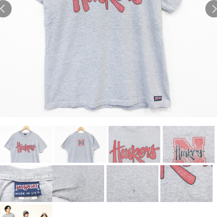
Search by Hotword
今週のHOTワード（7/29〜8/4）
1
Tシャツ USA製
2
映画
3
ミリタリー
4
スターウォーズ
5
ラルフローレン
6
大きいサイズ
7
アニメ
8
ディズニー
ブランドから探す
Search by Brand
ザ・ノース・フェイ
ラルフ ローレン
ス
チャンピオン
パタゴニア
カーハート
ディッキーズ
アディダス
ナイキ
ラッセル・アスレチ