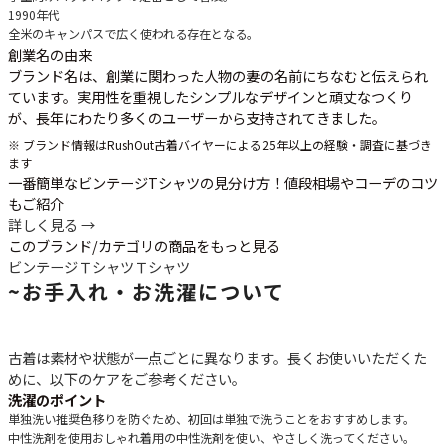
1990年代
全米のキャンパスで広く使われる存在となる。
創業名の由来
ブランド名は、創業に関わった人物の妻の名前にちなむと伝えられ
ています。実用性を重視したシンプルなデザインと頑丈なつくり
が、長年にわたり多くのユーザーから支持されてきました。
※ ブランド情報はRushOut古着バイヤーによる25年以上の経験・調査に基づき
ます
一番簡単なビンテージTシャツの見分け方！値段相場やコーデのコツ
もご紹介
詳しく見る →
このブランド/カテゴリの商品をもっと見る
ビンテージＴシャツ
Ｔシャツ
~
お手入れ・お洗濯について
古着は素材や状態が一点ごとに異なります。長くお使いいただくた
めに、以下のケアをご参考ください。
洗濯のポイント
単独洗い推奨
色移りを防ぐため、初回は単独で洗うことをおすすめします。
中性洗剤を使用
おしゃれ着用の中性洗剤を使い、やさしく洗ってください。