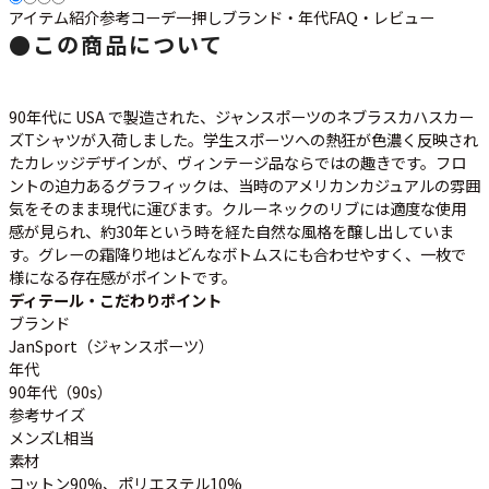
アイテム紹介
参考コーデ
一押し
ブランド・年代
FAQ・レビュー
●
この商品について
すべての年代を見る
90年代に USA で製造された、ジャンスポーツのネブラスカハスカー
ズTシャツが入荷しました。学生スポーツへの熱狂が色濃く反映され
たカレッジデザインが、ヴィンテージ品ならではの趣きです。フロ
週刊ラッシュアウト新聞
ントの迫力あるグラフィックは、当時のアメリカンカジュアルの雰囲
気をそのまま現代に運びます。クルーネックのリブには適度な使用
古着コラム
感が見られ、約30年という時を経た自然な風格を醸し出していま
す。グレーの霜降り地はどんなボトムスにも合わせやすく、一枚で
様になる存在感がポイントです。
メディア・イベント情報
ディテール・こだわりポイント
ブランド
JanSport（ジャンスポーツ）
Youtube 古着屋Rush Out チャンネル
年代
90年代（90s）
スタッフコーディネート
参考サイズ
メンズL相当
素材
コットン90%、ポリエステル10%