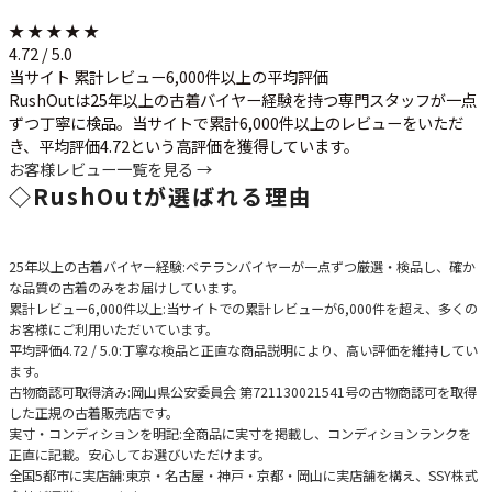
★ ★ ★ ★ ★
4.72 / 5.0
当サイト 累計レビュー6,000件以上の平均評価
RushOutは25年以上の古着バイヤー経験を持つ専門スタッフが一点
ずつ丁寧に検品。当サイトで累計6,000件以上のレビューをいただ
き、平均評価4.72という高評価を獲得しています。
お客様レビュー一覧を見る →
◇
RushOutが選ばれる理由
25年以上の古着バイヤー経験
:ベテランバイヤーが一点ずつ厳選・検品し、確か
な品質の古着のみをお届けしています。
累計レビュー6,000件以上
:当サイトでの累計レビューが6,000件を超え、多くの
お客様にご利用いただいています。
平均評価4.72 / 5.0
:丁寧な検品と正直な商品説明により、高い評価を維持してい
ます。
古物商認可取得済み
:岡山県公安委員会 第721130021541号の古物商認可を取得
した正規の古着販売店です。
実寸・コンディションを明記
:全商品に実寸を掲載し、コンディションランクを
正直に記載。安心してお選びいただけます。
全国5都市に実店舗
:東京・名古屋・神戸・京都・岡山に実店舗を構え、SSY株式