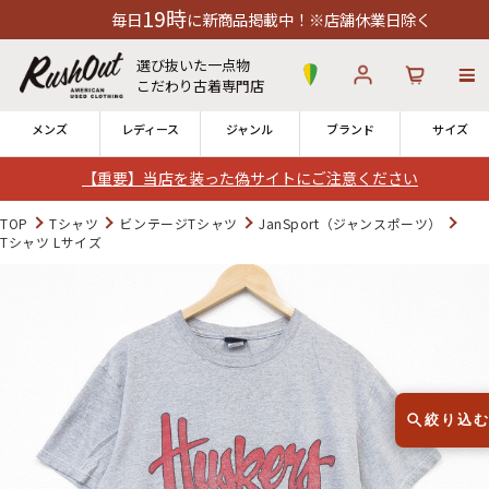
19時
毎日
に新商品掲載中！※店舗休業日除く
選び抜いた一点物
こだわり古着専門店
メンズ
レディース
ジャンル
ブランド
サイズ
【重要】当店を装った偽サイトにご注意ください
ログイン
お気に入り
カート
TOP
Tシャツ
ビンテージTシャツ
JanSport（ジャンスポーツ）
Tシャツ Lサイズ
店舗一覧
→
全国7店舗・公式通販の比較
12時までのご注文で当日出荷！
発送について
※対応不可：日祝、長期休暇、セール
絞り込