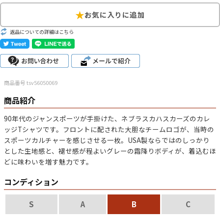
こだわりから探す
Search by Particular
返品についての詳細はこちら
サイズから探す（メンズ）
Search by Size
ジャケット
XS
S
M
L
XL
商品番号 tsv56050069
スウェット
XS
S
M
L
XL
商品紹介
長袖シャツ
XS
S
M
L
XL
90年代のジャンスポーツが手掛けた、ネブラスカハスカーズのカレ
ッジTシャツです。フロントに配された大胆なチームロゴが、当時の
半袖シャツ
XS
S
M
L
XL
スポーツカルチャーを感じさせる一枚。USA製ならではのしっかり
とした生地感と、褪せ感が程よいグレーの霜降りボディが、着込むほ
Tシャツ
XS
S
M
L
XL
どに味わいを増す魅力です。
コンディション
W30以下
W31,W32
W33,W34
パンツ
W35,W36
W37以上
S
A
B
C