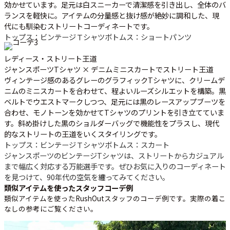
効かせています。足元は白スニーカーで清潔感を引き出し、全体のバ
ランスを軽快に。アイテムの分量感と抜け感が絶妙に調和した、現
代にも馴染むストリートコーディネートです。
トップス：ビンテージＴシャツ
ボトムス：ショートパンツ
レディース・ストリート王道
ジャンスポーツTシャツ × デニムミニスカートでストリート王道
ヴィンテージ感のあるグレーのグラフィックTシャツに、クリームデ
ニムのミニスカートを合わせて、程よいルーズシルエットを構築。黒
ベルトでウエストマークしつつ、足元には黒のレースアップブーツを
合わせ、モノトーンを効かせてTシャツのプリントを引き立てていま
す。斜め掛けした黒のショルダーバッグで機能性をプラスし、現代
的なストリートの王道をいくスタイリングです。
トップス：ビンテージＴシャツ
ボトムス：スカート
ジャンスポーツのビンテージTシャツは、ストリートからカジュアル
まで幅広く対応する万能選手です。ぜひお気に入りのコーディネート
を見つけて、90年代の空気を纏ってみてください。
類似アイテムを使ったスタッフコーデ例
類似アイテムを使ったRushOutスタッフのコーデ例です。実際の着こ
なしの参考にご覧ください。