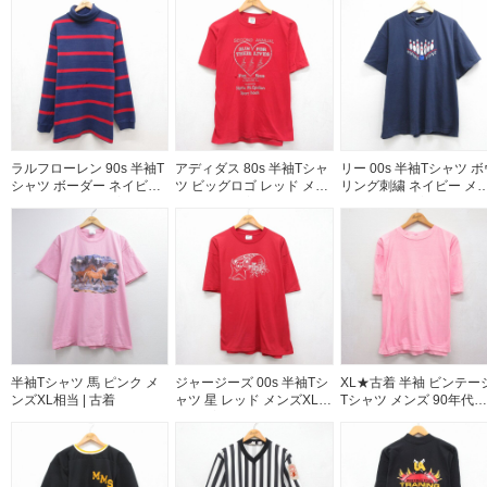
XL相当 | 古着
ラルフローレン 90s 半袖T
アディダス 80s 半袖Tシャ
リー 00s 半袖Tシャツ ボ
シャツ ボーダー ネイビー
ツ ビッグロゴ レッド メン
リング刺繍 ネイビー メ
メンズXL相当 | 古着
ズL相当 | 古着
ズXL相当 | 古着
半袖Tシャツ 馬 ピンク メ
ジャージーズ 00s 半袖Tシ
XL★古着 半袖 ビンテー
ンズXL相当 | 古着
ャツ 星 レッド メンズXL相
Tシャツ メンズ 90年代
当 | 古着
90s 無地 大きいサイズ 
ットン クルーネック ピ
ク 26aug05