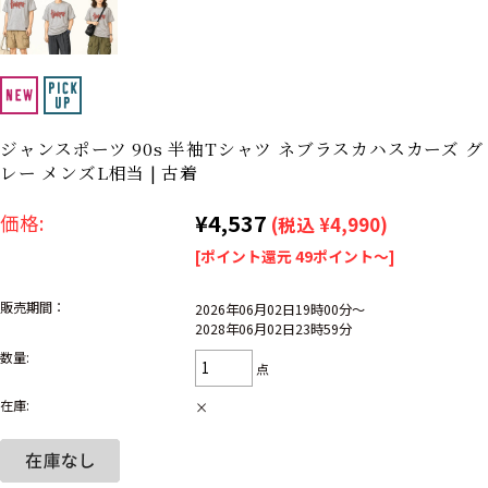
リーバイス
ック
ア行
カ行
サ行
タ行
ナ行
ハ行
マ行
ラ行
ジャンスポーツ 90s 半袖Tシャツ ネブラスカハスカーズ グ
レー メンズL相当 | 古着
アイテムから探す
Search by Item
¥4,537
価格:
(税込 ¥4,990)
[ポイント還元 49ポイント～]
ジャケット
スウェット
セーター
販売期間：
2026年06月02日19時00分～
長袖シャツ
半袖シャツ
Tシャツ
2028年06月02日23時59分
数量:
パンツ
レディース
子供服
点
在庫:
×
雑貨/小物