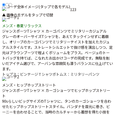
1
2
3
▲ 画像のモデルをタップで切替
メンズ・春夏リラックス
ジャンスポーツTシャツ × カーゴパンツでミリタリーカジュアル
グレーのオーバーサイズTシャツを、あえてタックインせずに着崩
し、オリーブのカーゴパンツでミリタリーテイストを加えたカジュ
アルスタイルです。ストレートシルエットで抜け感を演出しつつ、足
元はブラウンブーツで程よくボリュームをプラス。ベージュのトー
トバッグを持てば、こなれたお出かけコーデの完成です。無駄を削
いだアイテム選びで、アーバンな雰囲気も漂うバランスに仕上げてい
ます。
トップス：ビンテージＴシャツ
ボトムス：ミリタリーパンツ
メンズ・ヒップホップストリート
ジャンスポーツTシャツ × カーゴショーツでヒップホップストリー
ト
90sらしいビッグサイズのTシャツに、タンのカーゴショーツを合わ
せたヒップホップストリートスタイル。バンダナを首元に巻き、ビ
ーニーを合わせることで、当時のカルチャーから着想を得た小技を