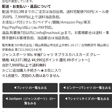
会社が運営しています。
配送・お支払い・返品について
配送
:平日12時までのご注文は当日出荷。送料宅配便
700円
/メール便
350円
。
7,999円以上で送料当店負担
。
お支払い
:代引/クレカ/ペイディ/銀振/Amazon Pay/楽天
Pay/PayPay/d払い/au PAY対応。
返品
:到着後7日以内にinfo@rushout.jpまで。お客様都合は送料・事
務手数料お客様負担、当店都合は当店負担。
販売業者
:SSY株式会社 / 岡山県岡山市北区上中野1-18-17 / 古物商認可 岡山県公
安委員会 第721130021541号
ジャンスポーツ 90s 半袖Tシャツ ネブラスカハスカーズ グレー
価格: ¥4,537 (税込 ¥4,990)
[ポイント還元 49ポイント～]
合計7,999円以上で送料無料
かごに追加
購入手続きへ
★
お気に入り
※1点限り、次回の入荷はありません
◀ Tシャツ の一覧をみる
◀ ビンテージTシャツ の一覧をみる
◀ JanSport（ジャンスポーツ） の一
◀ Tシャツ Lサイズ の一覧をみる
覧をみる