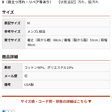
B（目立つ汚れ・リペア等あり）
【状態追記】汚れ、脇汚れ
サイズ
マニアックから探す
Search by Maniac
表記サイズ
M
バンド
アニメ
映画
参考サイズ
メンズL相当
Tシャツ
Tシャツ
Tシャツ
実寸サイズ
着丈（肩から裾）68cm / 着幅（脇から脇）53cm / 肩幅
USA製
ボロ
ミリタリー
48cm
商品詳細
すべてのマニアックを見る
素材
コットン90%、ポリエステル10%
メール便
可
年代から探す
Search by Period
備考
USA製
90年代
80年代
70年代
サイズ感・コーデ例・状態の詳細はこちら ▼
60年代
50年代
40年代