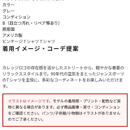
ご利用案内
カラー
お客様の声
レビュー1万件突破
グレー
コンディション
お気に入りリスト
B（目立つ汚れ・リペア等あり）
会員登録
原産国
メルマガ登録
アメリカ製
ビンテージＴシャツ
Ｔシャツ
会社概要
着用イメージ・コーデ提案
店舗一覧
古着卸売
特定商取引法に基づく表示
カレッジロゴの存在感を活かしたストリートから、軽やかな春夏の
リラックススタイルまで。90年代の空気をまとったジャンスポーツ
プライバシーポリシー
のTシャツを主役に、多彩なコーディネートをお楽しみいただけま
お問い合わせ
す。
イラストはイメージです。
モデルの着用感・プリント・配色など実
物と異なる場合があります。必ず
商品画像・実寸・コンディション
をご確認ください。パンツ/子供服/小物類はイラストがありません
のでご了承ください。