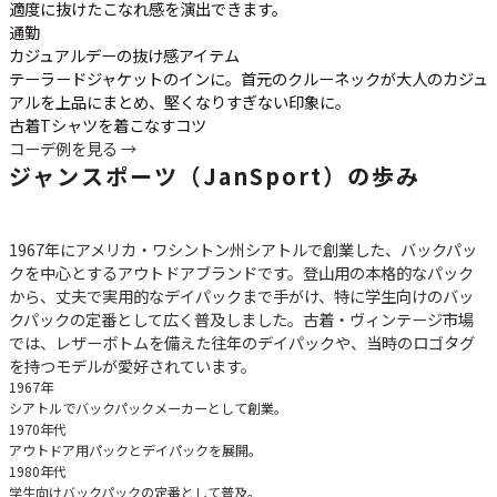
適度に抜けたこなれ感を演出できます。
通勤
カジュアルデーの抜け感アイテム
テーラードジャケットのインに。首元のクルーネックが大人のカジュ
アルを上品にまとめ、堅くなりすぎない印象に。
古着Tシャツを着こなすコツ
コーデ例を見る →
ジャンスポーツ（JanSport）の歩み
1967年にアメリカ・ワシントン州シアトルで創業した、バックパッ
クを中心とするアウトドアブランドです。登山用の本格的なパック
から、丈夫で実用的なデイパックまで手がけ、特に学生向けのバッ
クパックの定番として広く普及しました。古着・ヴィンテージ市場
では、レザーボトムを備えた往年のデイパックや、当時のロゴタグ
を持つモデルが愛好されています。
1967年
シアトルでバックパックメーカーとして創業。
1970年代
アウトドア用パックとデイパックを展開。
1980年代
学生向けバックパックの定番として普及。