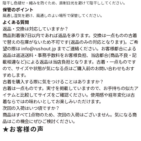
陰干し
色褪せ・縮みを防ぐため、直射日光を避けて陰干ししてください。
保管のポイント
風通し
湿気を避け、風通しのよい場所で保管してください。
よくある質問
返品・交換は対応していますか？
商品到着後7日以内であれば返品を承ります。交換は一点ものの古着
で替えの在庫がないため不可です(返品のみの対応となります)。ご希
望の際は info@rushout.jp までご連絡ください。お客様都合による
返品は返送送料・事務手数料をお客様負担、当店都合(商品不良・記
載相違など)による返品は当店負担となります。古着・一点ものです
ので、サイズや状態が気になる点はご購入前のお問い合わせもおす
すめします。
古着を購入する際に気をつけることはありますか？
古着は一点ものです。実寸を掲載していますので、お手持ちの似たア
イテムと比較してサイズをご確認ください。使用感や経年変化は古
着ならではの味わいとしてお楽しみいただけます。
次回の入荷はいつ頃ですか？
商品はすべて1点物のため、次回の入荷はございません。気になる商
品はこの機会にぜひご検討ください。
★
お客様の声