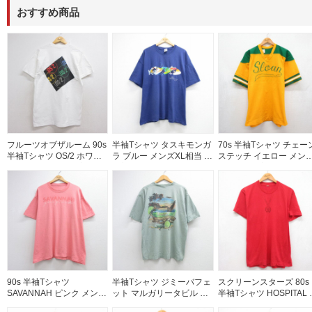
おすすめ商品
フルーツオブザルーム 90s
半袖Tシャツ タスキモンガ
70s 半袖Tシャツ チェー
半袖Tシャツ OS/2 ホワイ
ラ ブルー メンズXL相当 |
ステッチ イエロー メン
ト メンズL相当 | 古着
古着
XL相当 | 古着
90s 半袖Tシャツ
半袖Tシャツ ジミーバフェ
スクリーンスターズ 80s
SAVANNAH ピンク メンズ
ット マルガリータビル カ
半袖Tシャツ HOSPITAL 
XL相当 | 古着
ーキ メンズXL相当 | 古着
リンピック レッド メン